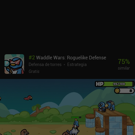
el mismo en todos los modos de juego.El juego incluye una
moneda premium, pero ganamos mucha de forma gratuita, lo que
nos permite comprar cosas como la puntería automática para
nuestro arquero principal. Técnicamente, también hay un sistema
de energía, pero ganamos tanta que casi nunca se nota. En
general, la progresión está muy bien equilibrada para los
jugadores libres, y no he experimentado ningún paywall.Por
desgracia, el juego no aprovecha las pantallas anchas de los
smartphones modernos.Arrow War se monetiza a través de
#
2
Waddle Wars: Roguelike Defense
anuncios incentivados, algunos anuncios forzados e iAPs para
75
%
Defensa de torres
Estrategia
hacerse más fuerte más rápido. Los iAPs no son necesarios para
similar
progresar, pero los anuncios forzados de 5 segundos pueden llegar
Gratis
a ser molestos. Algunos de los iAPs eliminan estos anuncios.