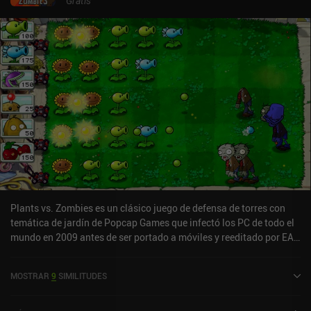
Gratis
Plants vs. Zombies es un clásico juego de defensa de torres con
temática de jardín de Popcap Games que infectó los PC de todo el
mundo en 2009 antes de ser portado a móviles y reeditado por EA.
Se trata de un juego de defensa de torres trepidante como pocos,
en el que usamos varias plantas para acabar con hordas de
MOSTRAR
9
SIMILITUDES
Zombis que tienen habilidades defensivas únicas. Tratando de
invadir nuestra casa, los Zombis marchan por 5 carriles diferentes
a través de nuestro jardín, y nuestro trabajo consiste en