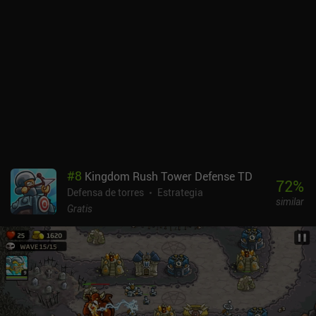
enemigos. Al superar estos niveles se desbloquean nuevas torres,
héroes, gemas e incluso puntos que sirven para subir de nivel
nuestras habilidades. El juego es aún más desafiante porque sólo
podemos colocar torres en los lugares designados del mapa. Esto
significa que tenemos que planear cuidadosamente qué colocar y
dónde para obtener la mejor puntuación en cada nivel.Kingdom
Rush Vengeance es un juego premium de 4,99 $ con iAPs para
desbloquear más héroes y torres y comprar más de las gemas que
también ganamos con el juego. Dado que la mecánica de héroes es
lo que realmente hace brillar a este juego y que hay un montón de
héroes premium de aspecto interesante, es un poco desafortunado
que sólo se puedan desbloquear a través de iAPs. Vengeance es
#
8
Kingdom Rush Tower Defense TD
una adición muy agradable a la serie Kingdom Rush. Para los fans
72
%
Defensa de torres
Estrategia
de la franquicia, es una compra obvia, pero los nuevos jugadores
similar
tal vez quieran probar primero el juego gratuito.
Gratis