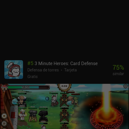
más monedas con las que mejorar torres y habilidades. Por suerte,
todo se puede mejorar con el juego, no necesitamos mucha
moneda para subir de nivel las torres y el sistema de energía no es
muy limitante.Broken Universe: Tower Defense es un juego
increíble con sistemas profundos y mecánicas divertidas. Si
puedes vivir con la monetización o pagar 6,49 $ para eliminar el
sistema de energía, los fans del género tendrán las manos llenas
durante un tiempo con éste.
#
5
3 Minute Heroes: Card Defense
75
%
Defensa de torres
Tarjeta
similar
Gratis