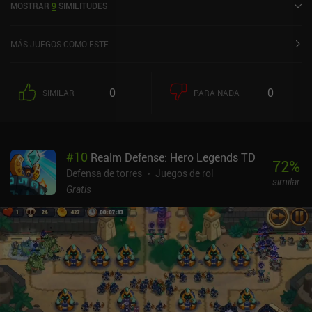
MOSTRAR
9
SIMILITUDES
en la App Store de iOS.
MÁS JUEGOS COMO ESTE
0
0
SIMILAR
PARA NADA
#
10
Realm Defense: Hero Legends TD
72
%
Defensa de torres
Juegos de rol
similar
Gratis