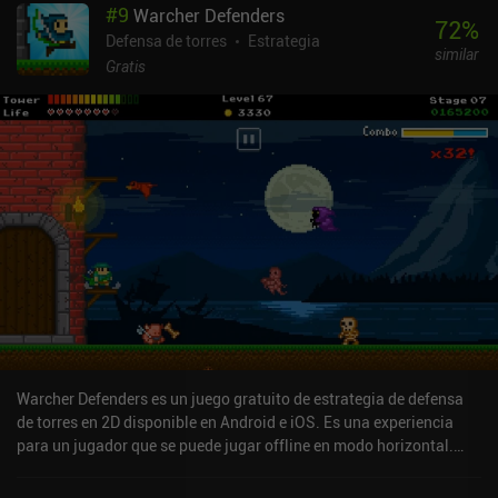
#
9
Warcher Defenders
siendo desafiante sin llegar a ser frustrante.Los controles son
72
%
suaves e intuitivos, por lo que es fácil mover las unidades y
Defensa de torres
Estrategia
similar
construir, mejorar o vender torres. Por desgracia, las torres de
Gratis
artillería están un poco sobrecargadas y son casi necesarias en
todos los niveles finales del juego.Las ilustraciones son
impresionantes y cada mejora de torre y cada héroe tienen un
aspecto único que encaja perfectamente con el estilo
caricaturesco característico de Ironhide Games.Kingdom Rush se
monetiza mediante iAP opcionales para héroes adicionales y
gemas que se usan para comprar bombas, corazones y pociones
consumibles. Estas compras facilitan un poco el juego, pero no
son necesarias para disfrutar de una experiencia de juego
completa, ya que tenemos cuatro héroes gratis y las gemas se
pueden conseguir jugando.A pesar de su antigüedad, Kingdom
Rush es uno de los juegos de defensa de torres más populares, y es
una agradable introducción al género si eres nuevo en él.
Warcher Defenders es un juego gratuito de estrategia de defensa
de torres en 2D disponible en Android e iOS. Es una experiencia
para un jugador que se puede jugar offline en modo horizontal.
Warcher Defenders se lanzó en noviembre de 2016 y tiene una
valoración actual de 4,4 sobre 5,0 en Google Play y de 4,6 sobre 5,0