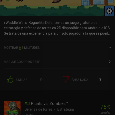
«Waddle Wars: Roguelike Defense» es un juego gratuito de
estrategia y defensa de torres en 2D disponible para Android e iOS.
Se trata de una experiencia para un solo jugador a la que se puede
jugar sin conexión en modo horizontal. Ha recibido una valoración
de un usuario de la comunidad de MiniReview. Waddle Wars:
MOSTRAR
9
SIMILITUDES
Roguelike Defense se lanzó en septiembre de 2023 y tiene
actualmente una puntuación de 4,1 sobre 5,0 en Google Play y de
4,5 sobre 5,0 en la App Store de iOS.
MÁS JUEGOS COMO ESTE
0
0
SIMILAR
PARA NADA
#
3
Plants vs. Zombies™
75
%
Defensa de torres
Estrategia
similar