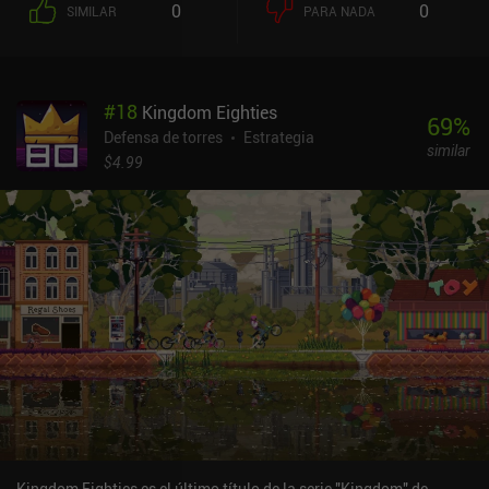
0
0
SIMILAR
PARA NADA
#
18
Kingdom Eighties
69
%
Defensa de torres
Estrategia
similar
$4.99
Kingdom Eighties es el último título de la serie "Kingdom" de