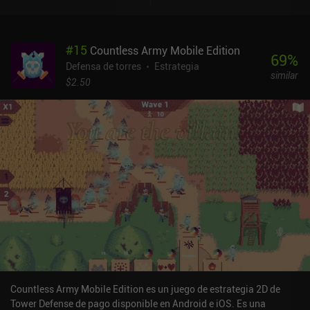
cada nivel. Algunos niveles se ganan infligiendo daño bruto, otros
utilizando trampas basadas en la física. En la mayoría de los
niveles, ganar requiere una combinación de ambas cosas, y a
#
15
Countless Army Mobile Edition
menudo acabamos muriendo una y otra vez antes de entender
69
%
cómo sacar partido del diseño de cada nivel.Antes de entrar en un
Defensa de torres
Estrategia
similar
nivel, seleccionamos runas que hacen que el juego sea más difícil,
$2.50
más fácil o incluso interminable. Atreverse a jugar a Dungeon
Warfare en la máxima dificultad (con todas las runas difíciles
activadas) es una experiencia increíble. No hay absolutamente
ningún margen de error, y la jugabilidad es extremadamente
intensa.
Countless Army Mobile Edition es un juego de estrategia 2D de
Tower Defense de pago disponible en Android e iOS. Es una