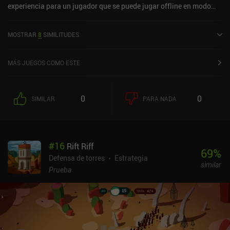
experiencia para un jugador que se puede jugar offline en modo
horizontal. Countless Army Mobile Edition se lanzó en enero de
2026 y tiene una valoración actual de 2,8 sobre 5,0 en iOS App
MOSTRAR
8
SIMILITUDES
Store.
MÁS JUEGOS COMO ESTE
0
0
SIMILAR
PARA NADA
#
16
Rift Riff
69
%
Defensa de torres
Estrategia
similar
Prueba