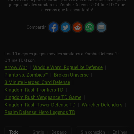
juegos móviles similares a Zombie Defense 2: Offline TD G que
creemos que te encantarán!
Compartir
:
Los 10 mejores juegos móviles similares a Zombie Defense 2:
Offline TD G son:
Arrow War
|
Waddle Wars: Roguelike Defense
|
Plants vs. Zombies™
|
Broken Universe
|
3 Minute Heroes: Card Defense
|
Kingdom Rush Frontiers TD
|
Kingdom Rush Vengeance TD Game
|
Kingdom Rush Tower Defense TD
|
Warcher Defenders
|
Realm Defense: Hero Legends TD
Todo
Gratis
|
De pago
Sin conexión
|
En línea