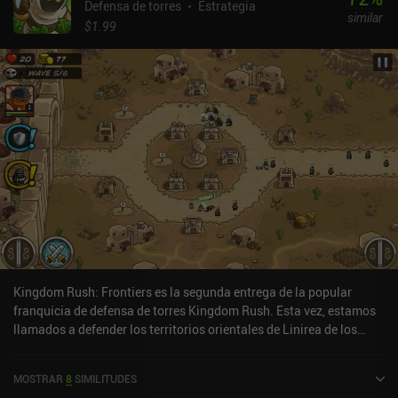
Defensa de torres
Estrategia
similar
$1.99
Kingdom Rush: Frontiers es la segunda entrega de la popular
franquicia de defensa de torres Kingdom Rush. Esta vez, estamos
llamados a defender los territorios orientales de Linirea de los
ataques de bandidos, lobos y extrañas criaturas de todo tipo. Cada
nivel se compone de un camino, y nuestro objetivo es asegurarnos
MOSTRAR
8
SIMILITUDES
de que ningún enemigo consigue superar las defensas que