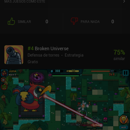
MÁS JUEGOS COMO ESTE
bloquearles el paso con plantas que disparan guisantes, aplastan
a los enemigos o incluso explotan. Además de los niveles estándar,
el juego cuenta con varios minijuegos divertidos a los que
0
0
SIMILAR
PARA NADA
podemos jugar de vez en cuando, como los bolos zombis, golpear
a un zombi y un modo de invasión inversa. Estos ayudan en gran
medida a mantener las cosas frescas, evitando que la jugabilidad
se vuelva demasiado repetitiva. Para bien o para mal, el juego es
#
4
Broken Universe
una reminiscencia de los primeros tiempos de los controles
75
%
táctiles y la integración de anuncios en los juegos para móviles, lo
Defensa de torres
Estrategia
similar
que se traduce en tiempos de carga atroces, botones de menú
Gratis
difíciles de pulsar y cuelgues que se producen ocasionalmente
cuando empieza o acaba un anuncio.Plants vs. Zombies se
monetiza mediante anuncios incentivados para obtener
recompensas y anuncios forzados que suelen reproducirse antes y
después de los niveles. Los anuncios son largos y algunos tienen
varias ventanas que cerrar, pero afortunadamente todos se pueden
desactivar mediante un simple iAP de 2,99 $. No hay muchos
juegos como Plants vs. Zombies, y sin duda es una forma divertida
de pasar el tiempo si te gustan los juegos casuales de defensa de
torres... al menos hasta que los anuncios se vuelvan demasiado
molestos.