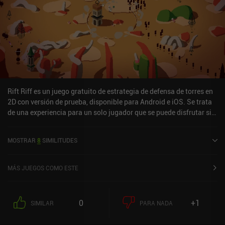
Rift Riff es un juego gratuito de estrategia de defensa de torres en
2D con versión de prueba, disponible para Android e iOS. Se trata
de una experiencia para un solo jugador que se puede disfrutar sin
conexión, tanto en modo vertical como horizontal. Ha recibido 5
valoraciones de los usuarios de la comunidad MiniReview. Rift Riff
MOSTRAR
8
SIMILITUDES
se lanzó en octubre de 2025 y cuenta actualmente con una
puntuación de 4,5 sobre 5,0 en Google Play y de 4 sobre 5,0 en la
App Store de iOS.
MÁS JUEGOS COMO ESTE
0
+1
SIMILAR
PARA NADA