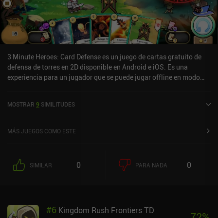
3 Minute Heroes: Card Defense es un juego de cartas gratuito de
defensa de torres en 2D disponible en Android e iOS. Es una
experiencia para un jugador que se puede jugar offline en modo
horizontal. 3 Minute Heroes: Card Defense se lanzó en noviembre
de 2021 y tiene una valoración actual de 2,7 sobre 5,0 en Google
MOSTRAR
9
SIMILITUDES
Play y de 4,3 sobre 5,0 en la App Store de iOS.
MÁS JUEGOS COMO ESTE
0
0
SIMILAR
PARA NADA
#
6
Kingdom Rush Frontiers TD
72
%