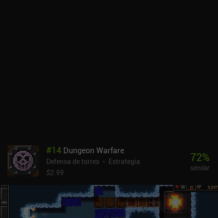
los monstruos y que podemos equipar para hacer más fuertes
nuestras trampas o dar oro extra, son algunas de las novedades de
Dungeon Warfare 2. Además, ahora las paredes móviles y el
terreno destructible garantizan que completar este juego será
absolutamente tu peor pesadilla, en el buen sentido.A mí
personalmente me han gustado todas estas nuevas
incorporaciones a un juego ya de por sí genial. Dungeon Warfare 2
comparte muchas similitudes con su predecesor, pero introduce
suficientes novedades como para mantenerme entretenido durante
horas incluso después de haber jugado en exceso al primer juego.
Con un precio de 4,99 $ sin anuncios ni iAP, te garantizo que
disfrutarás de más de 40 horas de diversión con Dungeon Warfare
2 si te gusta el género de Tower Defense.
#
14
Dungeon Warfare
72
%
Defensa de torres
Estrategia
similar
$2.99