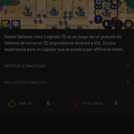
Realm Defense: Hero Legends TD es un juego de rol gratuito de
defensa de torres en 2D disponible en Android e iOS. Es una
experiencia para un jugador que se puede jugar offline en modo
horizontal. Realm Defense: Hero Legends TD se lanzó en octubre
de 2016 y tiene una valoración actual de 4,4 sobre 5,0 en Google
MOSTRAR
9
SIMILITUDES
Play y de 4,7 sobre 5,0 en la App Store de iOS.
MÁS JUEGOS COMO ESTE
0
0
SIMILAR
PARA NADA