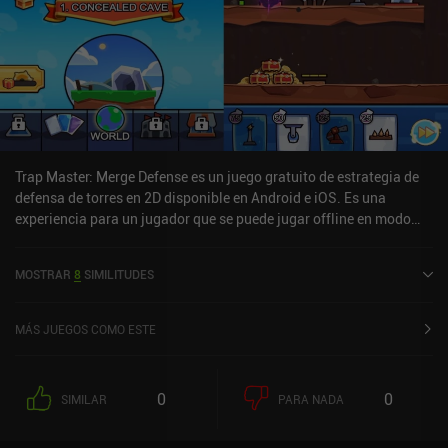
Trap Master: Merge Defense es un juego gratuito de estrategia de
defensa de torres en 2D disponible en Android e iOS. Es una
experiencia para un jugador que se puede jugar offline en modo
retrato. Trap Master: Merge Defense se lanzó en junio de 2021 y
tiene una valoración actual de 4,6 sobre 5,0 en Google Play y de 4,7
MOSTRAR
8
SIMILITUDES
sobre 5,0 en la App Store de iOS.
MÁS JUEGOS COMO ESTE
0
0
SIMILAR
PARA NADA