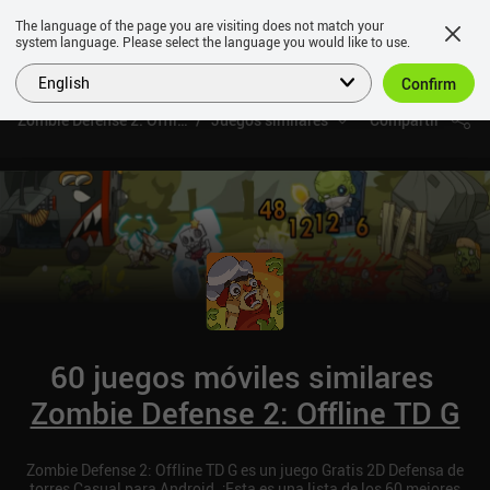
The language of the page you are visiting does not match your
system language. Please select the language you would like to use.
English
Confirm
Zombie Defense 2: Offline TD G
Juegos similares
Compartir
60 juegos móviles similares
Zombie Defense 2: Offline TD G
Zombie Defense 2: Offline TD G es un juego Gratis 2D Defensa de
torres Casual para Android. ¡Esta es una lista de los 60 mejores