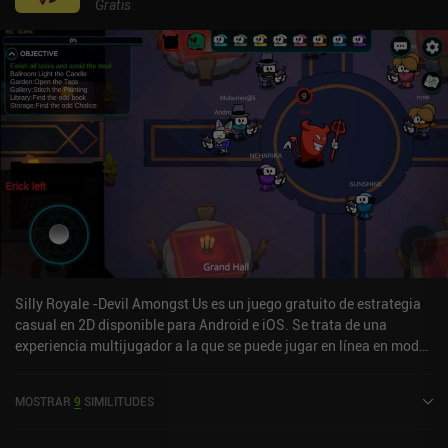
Gratis
Silly Royale -Devil Amongst Us es un juego gratuito de estrategia
casual en 2D disponible para Android e iOS. Se trata de una
experiencia multijugador a la que se puede jugar en línea en modo
horizontal. Ha recibido una valoración de un usuario de la
comunidad de MiniReview. Silly Royale -Devil Amongst Us se
MOSTRAR
9
SIMILITUDES
lanzó en marzo de 2021 y tiene actualmente una puntuación de 3,8
sobre 5,0 en Google Play y de 4,1 sobre 5,0 en la App Store de iOS.