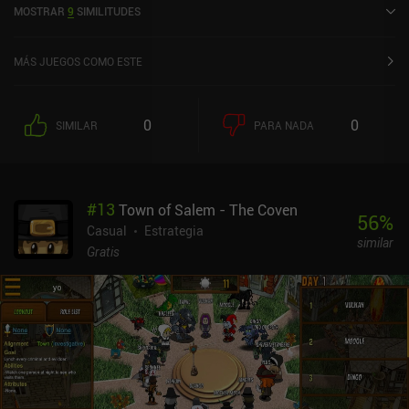
MOSTRAR
9
SIMILITUDES
5,0 en la App Store de iOS.
MÁS JUEGOS COMO ESTE
0
0
SIMILAR
PARA NADA
#
13
Town of Salem - The Coven
56
%
Casual
Estrategia
similar
Gratis