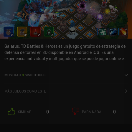
Gaiarus: TD Battles & Heroes es un juego gratuito de estrategia de
defensa de torres en 3D disponible en Android e iOS. Es una
experiencia individual y multijugador que se puede jugar online en
modo horizontal. Gaiarus: TD Battles & Heroes se lanzó en mayo
de 2022 y tiene una valoración actual de 3,6 sobre 5,0 en Google
MOSTRAR
8
SIMILITUDES
Play y de 4,6 sobre 5,0 en la App Store de iOS.
MÁS JUEGOS COMO ESTE
0
0
SIMILAR
PARA NADA