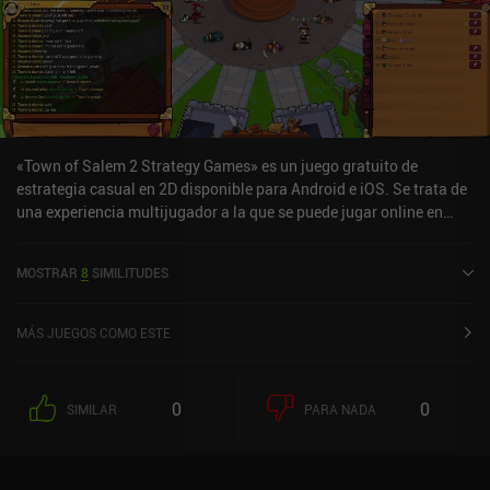
«Town of Salem 2 Strategy Games» es un juego gratuito de
estrategia casual en 2D disponible para Android e iOS. Se trata de
una experiencia multijugador a la que se puede jugar online en
modo horizontal. Town of Salem 2 Strategy Games se lanzó en
marzo de 2024 y tiene una valoración actual de 3,4 sobre 5,0 en
MOSTRAR
8
SIMILITUDES
Google Play y de 4,2 sobre 5,0 en la App Store de iOS.
MÁS JUEGOS COMO ESTE
0
0
SIMILAR
PARA NADA