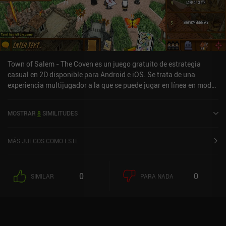
Town of Salem - The Coven es un juego gratuito de estrategia
casual en 2D disponible para Android e iOS. Se trata de una
experiencia multijugador a la que se puede jugar en línea en modo
horizontal. Town of Salem - The Coven se lanzó en octubre de
2018 y cuenta actualmente con una valoración de 3 sobre 5,0 en
MOSTRAR
8
SIMILITUDES
Google Play y de 3,6 sobre 5,0 en la App Store de iOS.
MÁS JUEGOS COMO ESTE
0
0
SIMILAR
PARA NADA