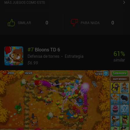
MÁS JUEGOS COMO ESTE
0
0
SIMILAR
PARA NADA
#
7
Bloons TD 6
61
%
Defensa de torres
Estrategia
similar
$6.99