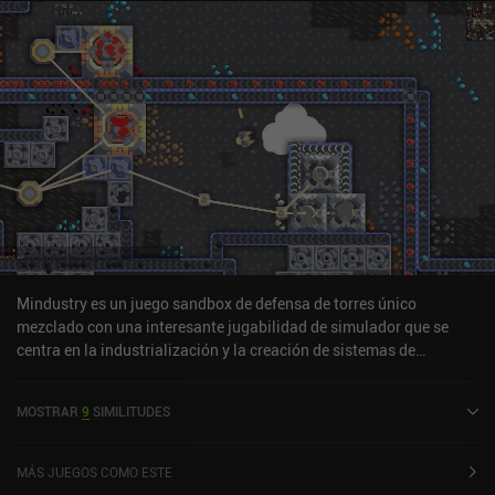
Mindustry es un juego sandbox de defensa de torres único
mezclado con una interesante jugabilidad de simulador que se
centra en la industrialización y la creación de sistemas de
extracción de recursos. El objetivo es proteger nuestro "núcleo"
construyendo muros, torretas, trampas y otras defensas utilizando
MOSTRAR
9
SIMILITUDES
los recursos que extraemos de los numerosos yacimientos del
mapa del juego. Extraer estos recursos manualmente es
excesivamente lento, pero ahí es donde la mecánica de la
MÁS JUEGOS COMO ESTE
industrialización viene en nuestra ayuda, ya que podemos usar