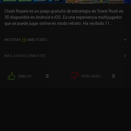
Clash Royale es un juego gratuito de estrategia de Tower Rush en
3D disponible en Android e iOS. Es una experiencia multijugador
que se puede jugar online en modo retrato. Ha recibido 11
valoraciones de usuarios de la comunidad MiniReview. Clash
Royale se lanzó en marzo de 2016 y tiene una valoración actual de
MOSTRAR
15
SIMILITUDES
4,5 sobre 5,0 en Google Play y de 4,6 sobre 5,0 en la App Store de
iOS.
MÁS JUEGOS COMO ESTE
0
0
SIMILAR
PARA NADA