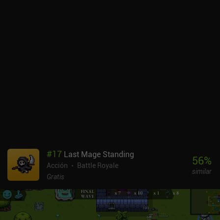
#
17
Last Mage Standing
56
%
Acción
Battle Royale
similar
Gratis