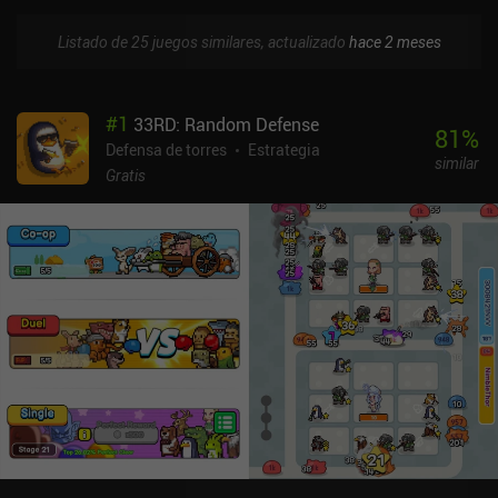
Listado de 25 juegos similares, actualizado
hace 2 meses
#
1
33RD: Random Defense
81
%
Defensa de torres
Estrategia
similar
Gratis