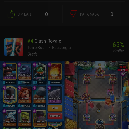
taladros y cintas transportadoras para construir poco a poco
plantas mineras que acumulan recursos mucho más rápido.Al más
0
0
SIMILAR
PARA NADA
puro estilo tower defense, los enemigos atacan en oleadas, y
cuando hemos eliminado un número predeterminado de oleadas,
se nos pregunta si queremos continuar al siguiente mapa o
quedarnos en el actual para extraer recursos adicionales. Siempre
#
4
Clash Royale
que paremos el mapa, nos quedaremos con todos los recursos no
65
%
utilizados, que podremos gastar en desbloquear más defensas,
Torre Rush
Estrategia
similar
maquinaria y en aumentar la eficiencia de varios componentes en
Gratis
un enorme árbol tecnológico.Mindustry es más complejo que la
mayoría de los juegos de defensa de torres para móviles, y aunque
la campaña para un jugador proporciona por sí sola varias horas
de juego emocionante, su editor de niveles y el multijugador online
hacen que el juego sea casi interminable.Mindustry es free-to-play
y no hay iAPs ni anuncios, pero el desarrollador indie acepta
donaciones para apoyar el desarrollo del juego.