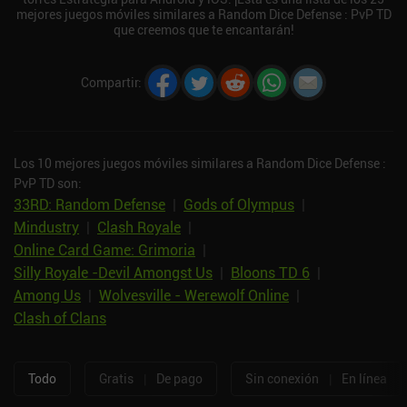
mejores juegos móviles similares a Random Dice Defense : PvP TD
que creemos que te encantarán!
Compartir
:
Los 10 mejores juegos móviles similares a Random Dice Defense :
PvP TD son:
33RD: Random Defense
|
Gods of Olympus
|
Mindustry
|
Clash Royale
|
Online Card Game: Grimoria
|
Silly Royale -Devil Amongst Us
|
Bloons TD 6
|
Among Us
|
Wolvesville - Werewolf Online
|
Clash of Clans
Todo
Gratis
|
De pago
Sin conexión
|
En línea