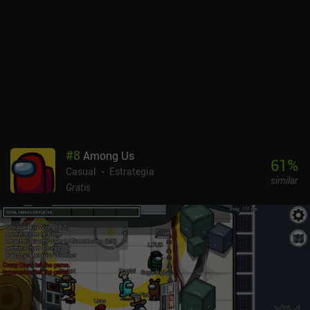
torres "héroe" únicas con habilidades especiales y más de 100
puntos de mejora personalizables que realmente nos permiten
definir nuestro propio estilo de juego.Bloons TD6 es un juego
premium de 4,99 $, pero a menudo está a la venta por un dólar. Se
sigue monetizando a través de iAPs para dinero del juego o monos
instantáneos que van de 1 a 65 dólares, pero todo lo que se puede
comprar también se adquiere fácilmente completando eventos y
cultivando.Para los fans del género, Bloons TD6 es un juego
imprescindible que merece la pena por sus cientos de horas de
diversión desbloqueadas mediante un único pago.
#
8
Among Us
61
%
Casual
Estrategia
similar
Gratis