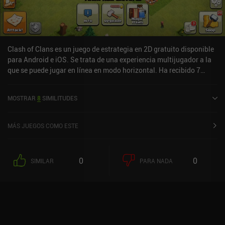
Clash of Clans es un juego de estrategia en 2D gratuito disponible
para Android e iOS. Se trata de una experiencia multijugador a la
que se puede jugar en línea en modo horizontal. Ha recibido 7
valoraciones de los usuarios de la comunidad MiniReview. Clash
of Clans se lanzó en septiembre de 2013 y tiene actualmente una
MOSTRAR
8
SIMILITUDES
puntuación de 4,5 sobre 5,0 en Google Play y de 4,8 sobre 5,0 en la
App Store de iOS.
MÁS JUEGOS COMO ESTE
0
0
SIMILAR
PARA NADA