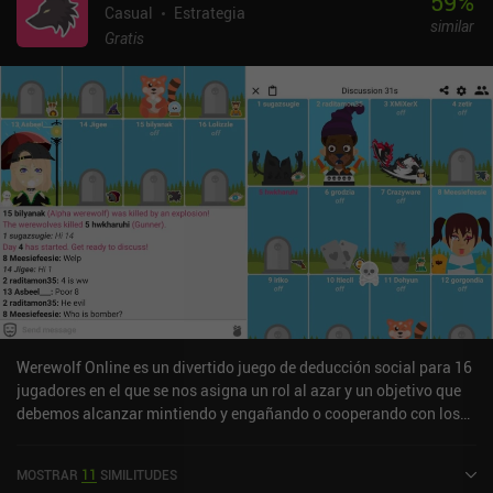
59
%
significa que no hay elementos de pago por ganar. El único
Casual
Estrategia
similar
inconveniente importante es que algunos jugadores son bastante
Gratis
tóxicos, un problema que comparten la mayoría de los juegos
cooperativos en línea.
Werewolf Online es un divertido juego de deducción social para 16
jugadores en el que se nos asigna un rol al azar y un objetivo que
debemos alcanzar mintiendo y engañando o cooperando con los
demás jugadores. Sí, muy parecido a Among Us.Al comienzo de
cada partida, a cada jugador se le asigna aleatoriamente un papel
MOSTRAR
11
SIMILITUDES
como aldeano u hombre lobo. El objetivo de los aldeanos es