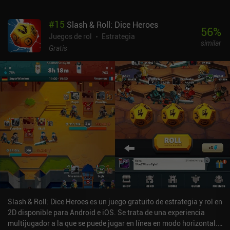
agregado más alto al final del tercer turno nos hace ganar la
ronda. El juego termina cuando un jugador gana tres
#
15
Slash & Roll: Dice Heroes
rondas.Curiosamente, cada ronda tiene un álbum y una colección
56
%
destacados, cuyas cartas reciben un poder extra cuando se juegan.
Juegos de rol
Estrategia
similar
Además, la energía máxima, la tasa de reposición de energía, los
Gratis
álbumes destacados, etc. dependen de las reglas de la liga, que
cambian cada semana.La rejugabilidad se ve ligeramente
defraudada por la falta de variedad en los estilos de juego, y
aunque hay muchas cartas, sus efectos son muy similares. Por
otro lado, esto y el reducido tamaño de los mazos reducen al
mínimo el RNG.La monetización del juego es relativamente
generosa. Las dos monedas del juego son fáciles de ganar y se
pueden comprar paquetes de cartas con ambas. Sin embargo,
algunas cartas sólo se pueden fabricar si tenemos varias copias
de otras cartas, lo que resulta bastante frustrante. En general, CUE
es un CCG multijugador único con una enorme reserva de cartas,
un RNG mínimo y una monetización decente. Sólo puede resultar
un poco aburrido debido a la falta de variedad de estilos de juego y
arquetipos en torno a los que construir.
Slash & Roll: Dice Heroes es un juego gratuito de estrategia y rol en
2D disponible para Android e iOS. Se trata de una experiencia
multijugador a la que se puede jugar en línea en modo horizontal.