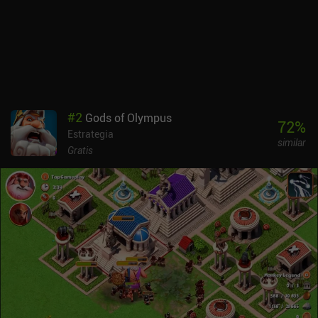
que se adaptan a varios estilos de juego. Podemos jugar cinco
partidas cooperativas y cinco PvP antes de tener que esperar una
hora para recuperar tickets, pero siempre podemos continuar con
el contenido PvE.33RD se monetiza a través de iAPs para una
moneda premium que se gasta en skins de mapa, gacha pulls y
una suscripción que proporciona beneficios como más tickets PvP
y mejores recompensas de inicio de sesión. La monetización no es
perfecta, pero la experiencia free-to-play sigue siendo genial, y hay
#
2
Gods of Olympus
un montón de gacha pulls gratuitos.Aunque a algunos puede que
72
%
Estrategia
no les guste el nivel de RNG, a mí me pareció que creaba una
similar
experiencia divertida e impredecible en la que nos vemos
Gratis
obligados a crear estrategias sobre la marcha. Si te gustó Random
Dice, lo más probable es que te encante 33RD.