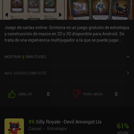
Juego de cartas online: Grimoria es un juego gratuito de estrategia
y construcción de mazos en 2D y 3D disponible para Android. Se
trata de una experiencia multijugador a la que se puede jugar
online en modo vertical. El juego de cartas online Grimoria se
lanzó en febrero de 2026 y tiene actualmente una valoración de 3,9
MOSTRAR
9
SIMILITUDES
sobre 5,0 en Google Play.
MÁS JUEGOS COMO ESTE
0
0
SIMILAR
PARA NADA
#
6
Silly Royale -Devil Amongst Us
61
%
Casual
Estrategia
similar