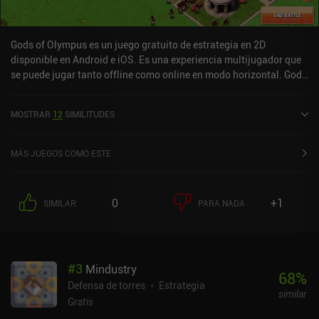
Gods of Olympus es un juego gratuito de estrategia en 2D
disponible en Android e iOS. Es una experiencia multijugador que
se puede jugar tanto offline como online en modo horizontal. Gods
of Olympus se lanzó en septiembre de 2016 y tiene una valoración
actual de 4,6 sobre 5,0 en Google Play y de 4,7 sobre 5,0 en la App
MOSTRAR
12
SIMILITUDES
Store de iOS.
MÁS JUEGOS COMO ESTE
0
+1
SIMILAR
PARA NADA
#
3
Mindustry
68
%
Defensa de torres
Estrategia
similar
Gratis