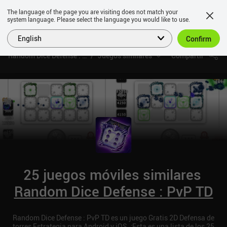
The language of the page you are visiting does not match your
system language. Please select the language you would like to use.
English
Confirm
Random Dice Defense : PvP TD
Juegos similares
Compartir
25 juegos móviles similares
Random Dice Defense : PvP TD
Random Dice Defense : PvP TD es un juego Gratis 2D Defensa de
torres Estrategia para Android y iOS. ¡Esta es una lista de los 25