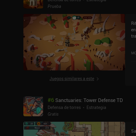
ut
Prueba
ni
me
Ri
có
en
un
tr
di
di
Du
Ha
di
MO
Mi
ab
ac
ex
y 
Juegos similares a este
#
6
Sanctuaries: Tower Defense TD
Defensa de torres
Estrategia
Gratis
Sa