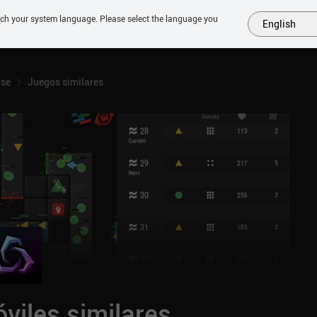
tch your system language. Please select the language you
English
MÁS
PRÓXIMOS
SIMILARES
COLECCIONES
TOP
nse
Juegos similares
viles similares