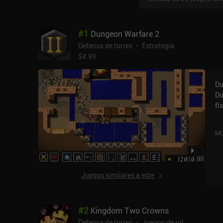
#
1
Dungeon Warfare 2
Defensa de torres
Estrategia
$4.99
Du
Du
fí
an
to
MO
si
as
su
di
Juegos similares a este
co
ju
in
#
2
Kingdom Two Crowns
tr
ca
Defensa de torres
Juegos de rol