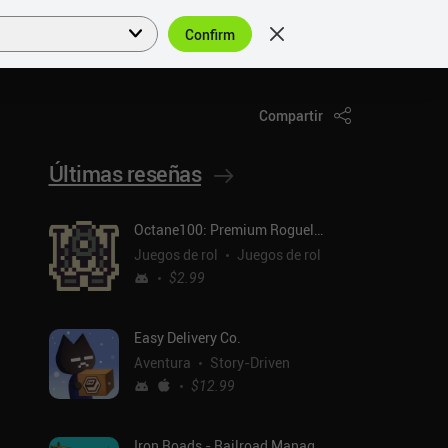
Confirm
Acceder
ES
Compartir
Últimas reseñas
Octane100: Premium Roguelike
Juegos de rol
Juegos de rol
$2.99
Easy Delivery Co.
Aventura
Story-Driven
$12.99
Iron Roads - Railroad Manager