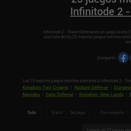
Infinitode 2
Infinitode 2 - Tower Defense es un juego Gratis 2
una lista de los 25 mejores juegos móviles simil
en
Compartir
:
Los 10 mejores juegos móviles similares a Infinitode 2 - To
Kingdom Two Crowns
|
Radiant Defense
|
Dungeon
Nanuleu
|
Data Defense
|
Kingdom: New Lands
|
|
|
Todo
Gratis
De pago
Sin conexión
Listado de 25 juegos sim