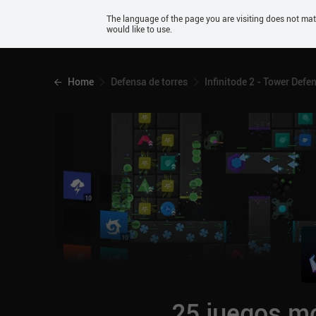
Android
The language of the page you are visiting does not ma
would like to use.
iOS
Home
Defensa de torres
Infinitode 2 - Tower Defe
25 juegos mó