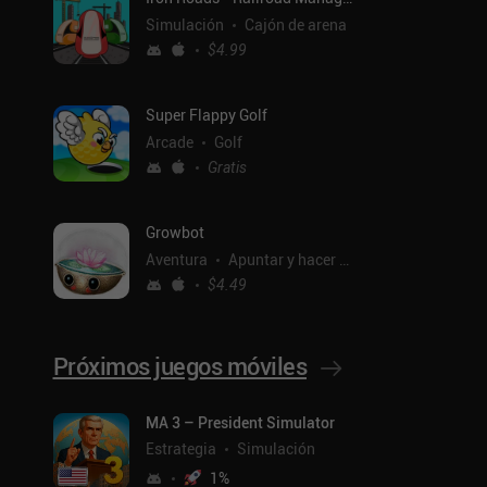
Simulación
Cajón de arena
$4.99
Super Flappy Golf
Arcade
Golf
Gratis
Growbot
Aventura
Apuntar y hacer clic
$4.49
Próximos juegos móviles
ntal
MA 3 – President Simulator
Estrategia
Simulación
1
%