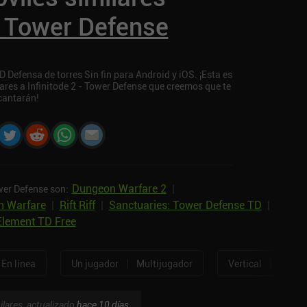
 - Tower Defense
D Defensa de torres Sin fin para Android y iOS. ¡Esta es
ares a Infinitode 2 - Tower Defense que creemos que te
cantarán!
Dungeon Warfare 2
|
wer Defense son:
 Warfare
|
Rift Riff
|
Sanctuaries: Tower Defense TD
|
Element TD Free
|
|
En línea
Un jugador
Multijugador
Vertical
Horizo
ilares, actualizado
hace 10 días