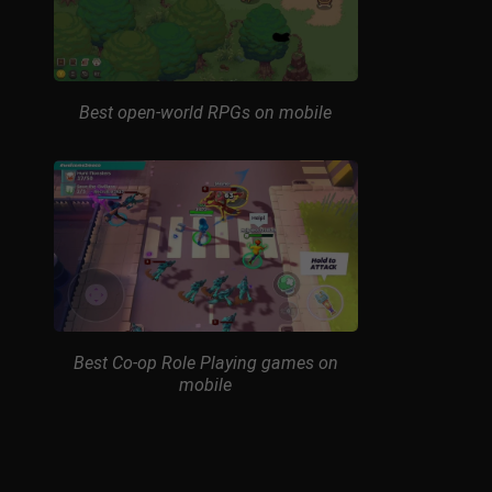
Best open-world RPGs on mobile
Best Co-op Role Playing games on
mobile