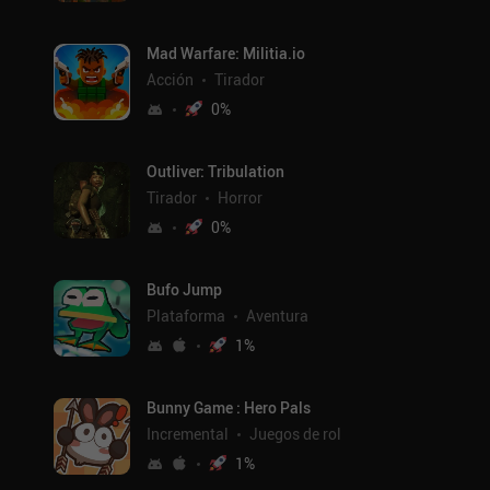
Mad Warfare: Militia.io
Acción
Tirador
0
%
Outliver: Tribulation
Tirador
Horror
0
%
Bufo Jump
Plataforma
Aventura
1
%
Bunny Game : Hero Pals
Incremental
Juegos de rol
1
%