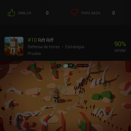
0
0
SIMILAR
PARA NADA
#
10
Rift Riff
90
%
Defensa de torres
Estrategia
similar
Prueba