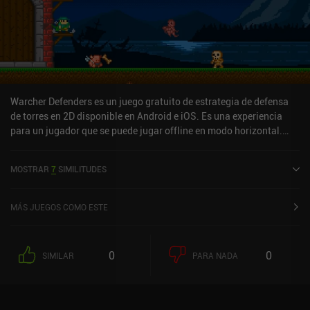
Warcher Defenders es un juego gratuito de estrategia de defensa
de torres en 2D disponible en Android e iOS. Es una experiencia
para un jugador que se puede jugar offline en modo horizontal.
Warcher Defenders se lanzó en noviembre de 2016 y tiene una
valoración actual de 4,4 sobre 5,0 en Google Play y de 4,6 sobre 5,0
MOSTRAR
7
SIMILITUDES
en la App Store de iOS.
MÁS JUEGOS COMO ESTE
0
0
SIMILAR
PARA NADA