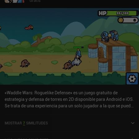
Gratis
«Waddle Wars: Roguelike Defense» es un juego gratuito de
estrategia y defensa de torres en 2D disponible para Android e iOS.
Se trata de una experiencia para un solo jugador a la que se puede
jugar sin conexión en modo horizontal. Ha recibido una valoración
de un usuario de la comunidad de MiniReview. Waddle Wars:
MOSTRAR
7
SIMILITUDES
Roguelike Defense se lanzó en septiembre de 2023 y tiene
actualmente una puntuación de 4,1 sobre 5,0 en Google Play y de
4,5 sobre 5,0 en la App Store de iOS.