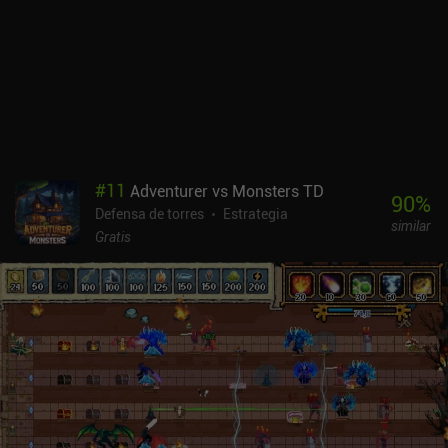
#
11
Adventurer vs Monsters TD
90
%
Defensa de torres
Estrategia
similar
Gratis