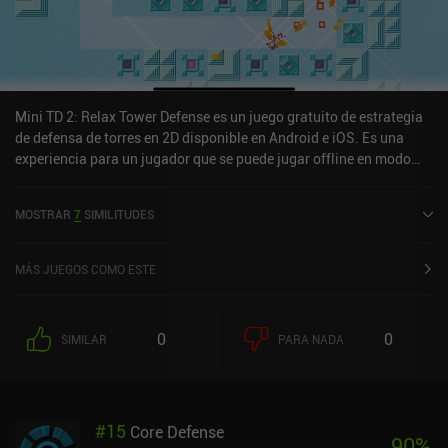
Mini TD 2: Relax Tower Defense es un juego gratuito de estrategia
de defensa de torres en 2D disponible en Android e iOS. Es una
experiencia para un jugador que se puede jugar offline en modo
horizontal. Ha recibido 2 valoraciones de usuarios de la
comunidad MiniReview. Mini TD 2: Relax Tower Defense se lanzó
MOSTRAR
7
SIMILITUDES
en julio de 2018 y tiene una valoración actual de 4,8 sobre 5,0 en
Google Play.
MÁS JUEGOS COMO ESTE
0
0
SIMILAR
PARA NADA
#
15
Core Defense
90
%