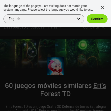
The language of the page you are visiting does not match your
system language. Please select the language you would like to use.
English
Confirm
Eri's Forest TD
Juegos similares
Compartir
60 juegos móviles similares
Eri's
Forest TD
Eri's Forest TD es un juego Gratis 3D Defensa de torres Estrategia
para Android y iOS. ¡Esta es una lista de los 60 mejores juegos