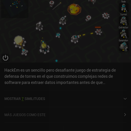
HackEm es un sencillo pero desafiante juego de estrategia de
defensa de torres en el que construimos complejas redes de
software para extraer datos importantes antes de que
interminables oleadas de programas de defensa nos arrollen.
Jugamos como un hacker experimentado que acepta trabajos
MOSTRAR
7
SIMILITUDES
pagados de gente al azar mientras lucha por encontrar a un
misterioso cliente que le tendió una trampa durante un trabajo
anterior. Cada nivel se desarrolla como un juego de estrategia en
MÁS JUEGOS COMO ESTE
tiempo real, lo que significa que debemos acumular recursos para
construir estructuras adicionales alrededor de una base central.