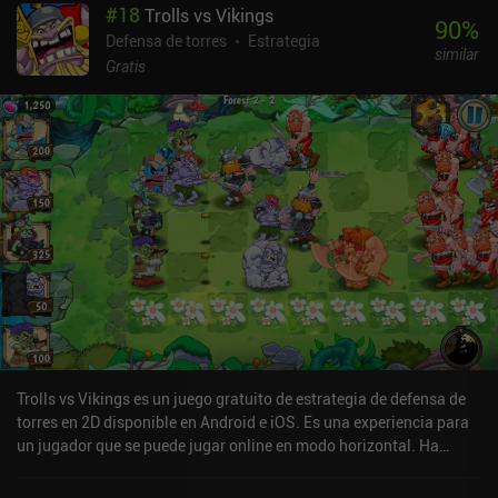
#
18
Trolls vs Vikings
90
%
Defensa de torres
Estrategia
similar
Gratis
Trolls vs Vikings es un juego gratuito de estrategia de defensa de
torres en 2D disponible en Android e iOS. Es una experiencia para
un jugador que se puede jugar online en modo horizontal. Ha
recibido 1 valoración de usuario de la comunidad MiniReview.
Trolls vs Vikings se lanzó en agosto de 2014 y tiene una valoración