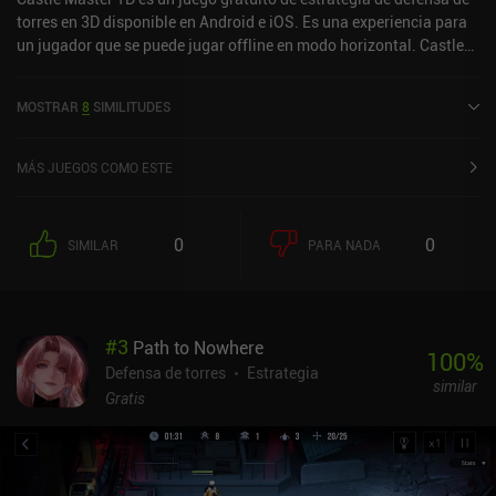
torres en 3D disponible en Android e iOS. Es una experiencia para
un jugador que se puede jugar offline en modo horizontal. Castle
Master TD se lanzó en octubre de 2023 y tiene una valoración
actual de 4,2 sobre 5,0 en Google Play y de 4,5 sobre 5,0 en la App
MOSTRAR
8
SIMILITUDES
Store de iOS.
MÁS JUEGOS COMO ESTE
0
0
SIMILAR
PARA NADA
#
3
Path to Nowhere
100
%
Defensa de torres
Estrategia
similar
Gratis