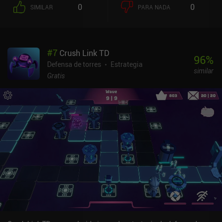
Obtenemos estos recursos colocando extractores cerca de los
0
0
SIMILAR
PARA NADA
nodos de datos, desviando gradualmente fragmentos de
información hasta que agotamos el nodo. Esto también sirve
como objetivo final del juego: una vez agotados todos los nodos
de datos, terminamos con éxito la misión. Sin embargo, nada de
#
7
Crush Link TD
esto es tan fácil como parece. En primer lugar, porque debemos
96
%
prestar atención a nuestra distribución de energía, colocando
Defensa de torres
Estrategia
similar
nodos de transferencia y generadores adicionales para que todas
Gratis
las estructuras reciban suficiente energía a tiempo. En segundo
lugar, el sistema que intentamos piratear envía constantemente
oleadas de enemigos que nos atacan. Para defendernos de estos
ataques, debemos erigir torres defensivas alrededor del perímetro
de nuestra base. El dinero que obtenemos de los trabajos exitosos
puede gastarse en mejorar y desbloquear nuevas torres, así como
en comprar útiles bots que podemos desplegar en momentos
cruciales. Y créeme, las oleadas enemigas aparecen con tanta
frecuencia que necesitamos toda la ayuda posible. HackEm es un
juego premium de 0,99 $ sin anuncios ni iAP. Aunque el juego no
está a la altura de los mejores juegos de defensa de torres y RTS,
es bastante divertido para lo que es. Disfruté mucho jugando
hasta que se volvió tan difícil que los niveles empezaron a durar
más de 30 minutos. Por desgracia, no hay forma de pausarlos y