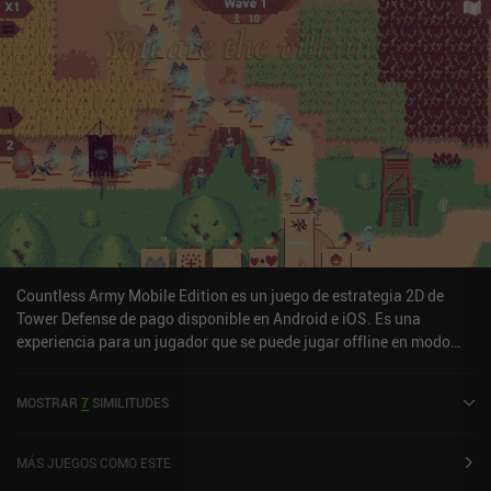
enfriamiento de la trampa. Y cuanto más lejos lleguemos, más
trampas desbloquearemos.El simpático estilo artístico, las
geniales animaciones, los mini combates contra jefes y la pequeña
historia que se cuenta a través de las escenas ayudan a crear una
gran atmósfera y un entorno general para el juego. Candy Disaster
TD es un juego premium de 4,99 $. También existe una versión
gratuita, pero está fuertemente monetizada con muchos anuncios
incentivados que proporcionan una gran ayuda, un sistema de
energía basado en la vida, y varios iAPs para más trampas y
recursos.En definitiva, es un gran juego de defensa de torres con
un refrescante enfoque de trampas sobre torres con el que me he
divertido mucho. Sin embargo, la versión gratuita se ve frenada
por su monetización, así que recomiendo la versión de pago. Por
Countless Army Mobile Edition es un juego de estrategia 2D de
desgracia, ambas requieren acceso online.
Tower Defense de pago disponible en Android e iOS. Es una
experiencia para un jugador que se puede jugar offline en modo
horizontal. Countless Army Mobile Edition se lanzó en enero de
2026 y tiene una valoración actual de 2,8 sobre 5,0 en iOS App
MOSTRAR
7
SIMILITUDES
Store.
MÁS JUEGOS COMO ESTE