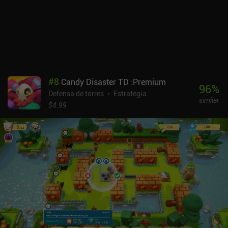
aunque parece simplista, el juego ha conseguido sorprenderme
con su nivel de pulido. Así que si buscas un juego de defensa de
torres bien hecho y sin monetización agresiva, dale una
oportunidad a Crush Link.
#
8
Candy Disaster TD :Premium
96
%
Defensa de torres
Estrategia
similar
$4.99