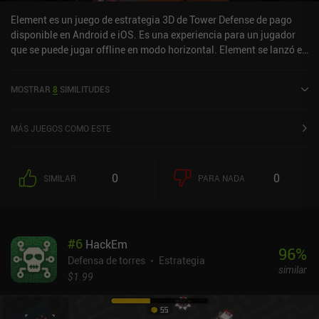
Element es un juego de estrategia 3D de Tower Defense de pago
disponible en Android e iOS. Es una experiencia para un jugador
que se puede jugar offline en modo horizontal. Element se lanzó en
agosto de 2020 y tiene una valoración actual de 3,3 sobre 5,0 en
Google Play y de 4,6 sobre 5,0 en la App Store de iOS.
MOSTRAR
8
SIMILITUDES
MÁS JUEGOS COMO ESTE
0
0
SIMILAR
PARA NADA
#
6
HackEm
96
%
Defensa de torres
Estrategia
similar
$1.99