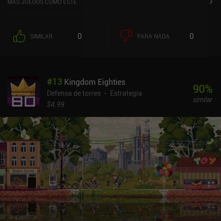
MÁS JUEGOS COMO ESTE
0
0
SIMILAR
PARA NADA
#
13
Kingdom Eighties
90
%
Defensa de torres
Estrategia
similar
$4.99