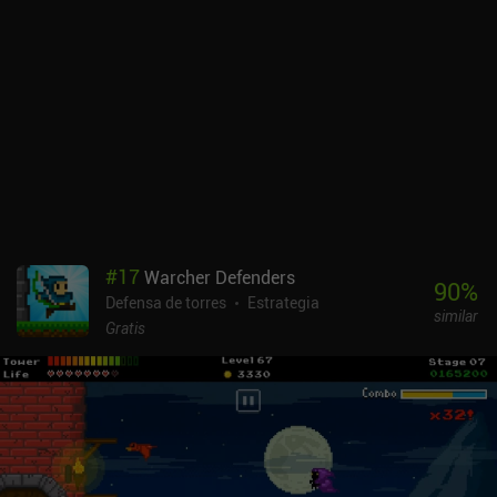
banda sonora encaja a la perfección. El juego cuenta con un
sistema de energía, anuncios incentivados e iAP para conseguir
más monedas con las que mejorar torres y habilidades. Por suerte,
todo se puede mejorar con el juego, no necesitamos mucha
moneda para subir de nivel las torres y el sistema de energía no es
muy limitante.Broken Universe: Tower Defense es un juego
increíble con sistemas profundos y mecánicas divertidas. Si
puedes vivir con la monetización o pagar 6,49 $ para eliminar el
sistema de energía, los fans del género tendrán las manos llenas
durante un tiempo con éste.
#
17
Warcher Defenders
90
%
Defensa de torres
Estrategia
similar
Gratis