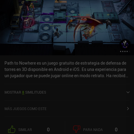
Path to Nowhere es un juego gratuito de estrategia de defensa de
torres en 3D disponible en Android e iOS. Es una experiencia para
un jugador que se puede jugar online en modo retrato. Ha recibido
1 valoración de usuario de la comunidad MiniReview. Path to
Nowhere se lanzó en octubre de 2022 y tiene una valoración actual
MOSTRAR
8
SIMILITUDES
de 4,5 sobre 5,0 en Google Play y de 4,8 sobre 5,0 en la App Store
de iOS.
MÁS JUEGOS COMO ESTE
0
0
SIMILAR
PARA NADA