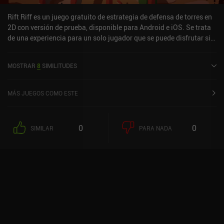
Rift Riff es un juego gratuito de estrategia de defensa de torres en
2D con versión de prueba, disponible para Android e iOS. Se trata
de una experiencia para un solo jugador que se puede disfrutar sin
conexión, tanto en modo vertical como horizontal. Ha recibido 5
valoraciones de los usuarios de la comunidad MiniReview. Rift Riff
MOSTRAR
8
SIMILITUDES
se lanzó en octubre de 2025 y cuenta actualmente con una
puntuación de 4,5 sobre 5,0 en Google Play y de 4 sobre 5,0 en la
App Store de iOS.
MÁS JUEGOS COMO ESTE
0
0
SIMILAR
PARA NADA