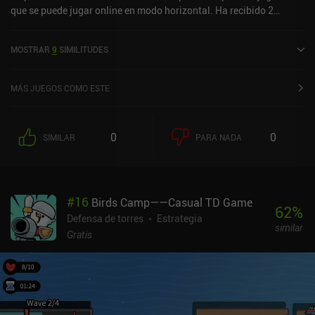
que se puede jugar online en modo horizontal. Ha recibido 2
valoraciones de usuarios de la comunidad MiniReview. Idle
Berserker: legend of rpg se lanzó en agosto de 2022 y tiene una
MOSTRAR
9
SIMILITUDES
valoración actual de 4,4 sobre 5,0 en Google Play y de 4,7 sobre 5,0
en la App Store de iOS.
MÁS JUEGOS COMO ESTE
0
0
SIMILAR
PARA NADA
#
16
Birds Camp——Casual TD Game
62
%
Defensa de torres
Estrategia
similar
Gratis