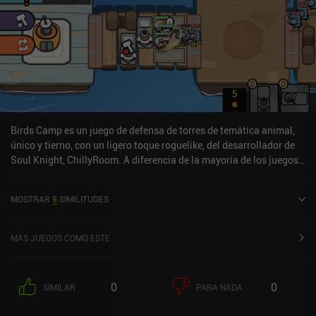
Birds Camp es un juego de defensa de torres de temática animal,
único y tierno, con un ligero toque roguelike, del desarrollador de
Soul Knight, ChillyRoom. A diferencia de la mayoría de los juegos
de defensa de torres, no hay zonas seguras para colocar nuestras
torres y torretas de animales. Esto significa que los enemigos
MOSTRAR
9
SIMILITUDES
pueden destruir nuestras torres si no tenemos cuidado, pero
también nos permite colocar tanques que pueden detener
temporalmente a un enemigo. Además, el área de juego se expande
MÁS JUEGOS COMO ESTE
después de cada ronda con nuevas casillas de 4x4 que pueden
incluir edificios útiles, como una cabaña desde la que podemos
contratar mercenarios, o un núcleo de escarcha que podemos
0
0
SIMILAR
PARA NADA
activar para congelar a los enemigos. Utilizarlos estratégicamente
es clave para ganar. Antes de entrar en un nivel, seleccionamos un