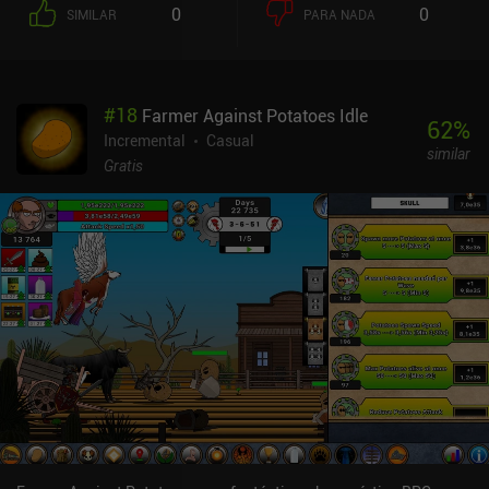
0
0
SIMILAR
PARA NADA
#
18
Farmer Against Potatoes Idle
62
%
Incremental
Casual
similar
Gratis