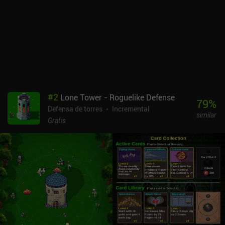
mejorar nuestros monstruos cuando volvamos al juego.Es una
versión más sencilla y relajante del género de defensa de torres
que un juego como Epic Monster TD, lo que lo hace más atractivo
para los jugadores ocasionales.Summoner's Greed se monetiza a
través de iAPs para obtener moneda premium y varias mejoras
prácticas, como duplicar la velocidad del juego. Hay
"oportunidades" relativamente frecuentes de ver anuncios
incentivados para recibir una recompensa, pero nunca me sentí
obligado a ver estos anuncios para progresar. El juego se puede
#
2
Lone Tower - Roguelike Defense
disfrutar fácilmente como jugador libre.
79
%
Defensa de torres
Incremental
similar
Gratis