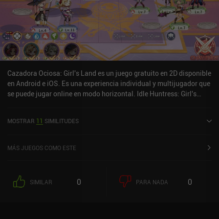
Cazadora Ociosa: Girl's Land es un juego gratuito en 2D disponible
en Android e iOS. Es una experiencia individual y multijugador que
se puede jugar online en modo horizontal. Idle Huntress: Girl's
Land se lanzó en febrero de 2022 y tiene una valoración actual de
4,3 sobre 5,0 en Google Play y de 4,7 sobre 5,0 en la App Store de
MOSTRAR
11
SIMILITUDES
iOS.
MÁS JUEGOS COMO ESTE
0
0
SIMILAR
PARA NADA