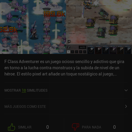
F Class Adventurer es un juego ocioso sencillo y adictivo que gira
en torno a la lucha contra monstruos y la subida de nivel de un
héroe. El estilo pixel art añade un toque nostálgico al juego,
mientras que la jugabilidad incremental en sí es fácil de aprender
pero difícil de dominar.Jugamos como un único héroe que lucha
MOSTRAR
10
SIMILITUDES
contra hordas de monstruos a través de diferentes zonas que
tienen cada una sus propios enemigos y jefes únicos. A medida
que avanzamos, los enemigos se vuelven más duros, pero
MÁS JUEGOS COMO ESTE
afortunadamente ganamos botín y dinero que podemos usar para
subir de nivel a nuestro héroe y comprar mejoras. El modo de juego
es sencillo pero bastante atractivo, ya que podemos luchar
0
0
SIMILAR
PARA NADA
activamente contra los enemigos activando habilidades