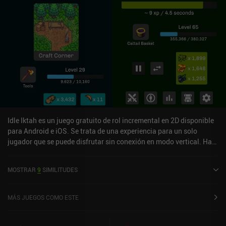
mejores juegos de defensa de torres para móvil.
Idle Iktah es un juego gratuito de rol incremental en 2D disponible
para Android e iOS. Se trata de una experiencia para un solo
jugador que se puede disfrutar sin conexión en modo vertical. Ha
recibido 7 valoraciones de los usuarios de la comunidad
MiniReview. Idle Iktah se lanzó en octubre de 2023 y tiene
MOSTRAR
9
SIMILITUDES
actualmente una puntuación de 4,6 sobre 5,0 en Google Play y de
4,8 sobre 5,0 en la App Store de iOS.
MÁS JUEGOS COMO ESTE