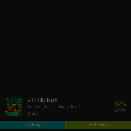
héroe con un mazo único de cartas de torre. Cada nueva oleada
nos permite desbloquear una de las tres cartas aleatorias de este
mazo que luego podremos robar cada vez que refresquemos
nuestra mano para conseguir nuevas cartas de torre.
Curiosamente, no subimos de nivel nuestras torres en cada nivel.
En lugar de eso, podemos elegir cartas de mejora aleatorias que,
por ejemplo, aumentan la potencia máxima de nuestra base o la
velocidad de ataque de ciertas torres. Mientras jugamos a la
campaña o al modo sin fin, mejoramos permanentemente cada
carta de torre, adquirimos talismanes que aumentan las
estadísticas y mejoramos varias estadísticas. Todo esto requiere
monedas que ganamos jugando o mediante cajas de botín, y hace
falta mucho esfuerzo para desbloquearlo todo. El mayor
inconveniente es que a menudo no hay espacio suficiente en la
interfaz para mostrar todas las descripciones de torres y
habilidades. Birds Camp se monetiza mediante iAP y algunos
#
17
Idle Iktah
anuncios incentivados que te permiten avanzar más rápido. Pero
62
%
Incremental
Juegos de rol
el juego se puede disfrutar fácilmente de forma gratuita, y no he
similar
sentido la necesidad de pagar. Creo que a algunos les gustará el
Gratis
giro único del juego y su simpático universo, así que merece la
pena probarlo. También puedes consultar nuestra lista de los 10