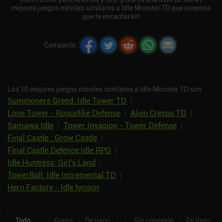
mejores juegos móviles similares a Idle Monster TD que creemos
que te encantarán!
Compartir
:
Los 10 mejores juegos móviles similares a Idle Monster TD son:
Summoners Greed: Idle Tower TD
|
Lone Tower - Roguelike Defense
|
Alien Creeps TD
|
Samawa Idle
|
Tower Invasion - Tower Defense
|
Final Castle : Grow Castle
|
Final Castle Defence:Idle RPG
|
Idle Huntress: Girl's Land
|
TowerBall: Idle Incremental TD
|
Hero Factory - Idle tycoon
Todo
Gratis
|
De pago
Sin conexión
|
En línea