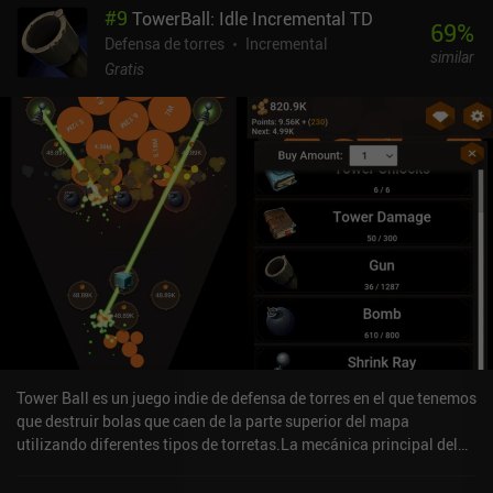
#
9
TowerBall: Idle Incremental TD
69
%
Defensa de torres
Incremental
similar
Gratis
Tower Ball es un juego indie de defensa de torres en el que tenemos
que destruir bolas que caen de la parte superior del mapa
utilizando diferentes tipos de torretas.La mecánica principal del
juego gira en torno a colocar las torretas que elijamos en lugares
predeterminados y esperar a que destruyan las bolas. Cuando se