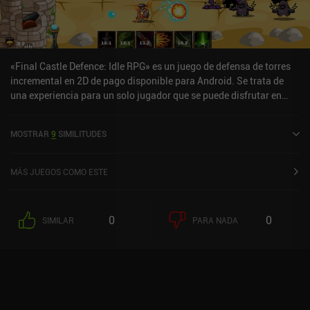
«Final Castle Defence: Idle RPG» es un juego de defensa de torres
incremental en 2D de pago disponible para Android. Se trata de
una experiencia para un solo jugador que se puede disfrutar en
línea en modo horizontal. «Final Castle Defence: Idle RPG» se
lanzó en abril de 2019 y cuenta actualmente con una valoración de
MOSTRAR
9
SIMILITUDES
3,5 sobre 5,0 en Google Play.
MÁS JUEGOS COMO ESTE
0
0
SIMILAR
PARA NADA