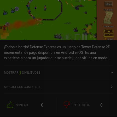
¡Todos a bordo! Defense Express es un juego de Tower Defense 2D
incremental de pago disponible en Android e iOS. Es una
experiencia para un jugador que se puede jugar offline en modo
horizontal. ¡All Aboard! Defense Express se lanzó en agosto de
2025 y tiene una valoración actual de 4,2 sobre 5,0 en Google Play
MOSTRAR
5
SIMILITUDES
y de 4,8 sobre 5,0 en la App Store de iOS.
MÁS JUEGOS COMO ESTE
0
0
SIMILAR
PARA NADA