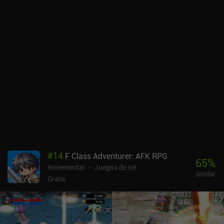
la posibilidad de volver a visitar lugares ya terminados. Los
distintos tipos de enemigos y jefes requieren diferentes enfoques
tácticos y una cuidadosa gestión del inventario. Así que pasamos
mucho tiempo mejorando, desmontando, volviendo a montar y
encantando nuestro equipo hasta que tenemos las herramientas
adecuadas para el trabajo. Por supuesto, reunir todos los recursos
necesarios requiere un montón de tediosas y repetitivas tareas de
rectificado. Pero, por suerte, todo esto puede automatizarse.
Podemos dejar que nuestro teléfono funcione solo, e incluso
escribir guiones para que nuestro personaje se adapte
automáticamente a las distintas situaciones. Stone Story se
monetiza mediante anuncios incentivados e iAPs para una
moneda premium, objetos premium y varios tipos de cajas de
botín. Afortunadamente, no hay anuncios forzados ni restricciones
de energía, por lo que la monetización no hace que la jugabilidad
#
14
F Class Adventurer: AFK RPG
sea demasiado molesta. Aunque el juego no reinventa la rueda, su
65
%
Incremental
Juegos de rol
estilo artístico y estética únicos proporcionan una experiencia
similar
única que apreciarán incluso los veteranos del género.
Gratis