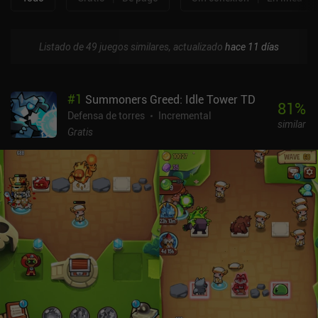
Listado de 49 juegos similares, actualizado
hace 11 días
#
1
Summoners Greed: Idle Tower TD
81
%
Defensa de torres
Incremental
similar
Gratis