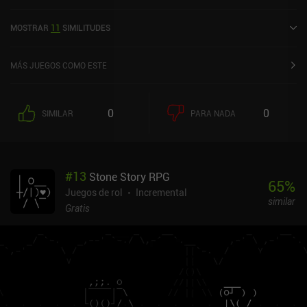
Idle Beast Hunter se lanzó en abril de 2024 y cuenta actualmente
con una valoración de 4,5 sobre 5,0 en Google Play y de 4,8 sobre
MOSTRAR
11
SIMILITUDES
5,0 en la App Store de iOS.
MÁS JUEGOS COMO ESTE
0
0
SIMILAR
PARA NADA
#
13
Stone Story RPG
65
%
Juegos de rol
Incremental
similar
Gratis