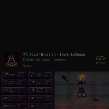
habilidades para cada torre para el que ganamos fichas
reiniciando todo nuestro progreso, artefactos únicos y mucho más
que añaden profundidad. Y por último, desbloqueamos el
"autómata", que puede comprar mejoras para nosotros,
automatizando esencialmente más la jugabilidad. Casi todo en el
juego también se divide en rarezas, incluidos los enemigos, lo que
me gustó bastante, ya que proporciona un poco de diversión RNG.
Samawa Idle se monetiza mediante anuncios incentivados, una
moneda premium para varios potenciadores y anuncios forzados.
Esta última es poco frecuente en los juegos de inactividad, pero
#
5
Tower Invasion - Tower Defense
por suerte hay un iAP de 4,99 $ para eliminar los anuncios y
72
%
Defensa de torres
Incremental
obtener un aumento de daño del doble. La interfaz de usuario es
similar
elegante y sencilla, y el juego es muy divertido si te gustan los
Gratis
juegos de inactividad y de defensa de torres. Creo que merece la
pena probarlo.