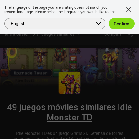
The language of the page you are visiting does not match your
system language. Please select the language you would like to use.
English
Confirm
Idle Monster TD
Juegos similares
Compartir
49 juegos móviles similares
Idle
Monster TD
Idle Monster TD es un juego Gratis 2D Defensa de torres
Incremental para Android y iOS. ¡Esta es una lista de los 49