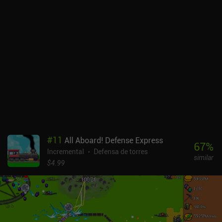
conservar nuestro equipo y habilidades al reiniciar.Aunque Hero
Factory no es tan profundo como otros juegos de inactividad, el
estilo artístico y los diseños de los monstruos son divertidos, y la
progresión tiene un ritmo agradable.Hero Factory se monetiza a
través de iAPs para cajas de botín con equipo, una moneda
premium que también conseguimos gratis en abundancia, un pase
de temporada de 5,99 $ para el PvP de IA, y algunos otros objetos
que nos permiten progresar más rápido. Hay una cantidad
increíblemente grande de oportunidades para ver anuncios
incentivados en Hero Factory, que afortunadamente se pueden
eliminar todos a través de un único iAP de 16,99 $. Aunque es caro,
se trata de una opción conveniente para aquellos que acaben
enamorándose del juego.
#
11
All Aboard! Defense Express
67
%
Incremental
Defensa de torres
similar
$4.99