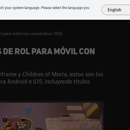
tch your system language. Please select the language you
English
MÁS
PRÓXIMOS
SIMILARES
COLECCIONES
TOP
ol para móvil con cooperativo 2026
 de rol para móvil con
rame y Children of Morta, estos son los
ra Android e iOS, incluyendo títulos