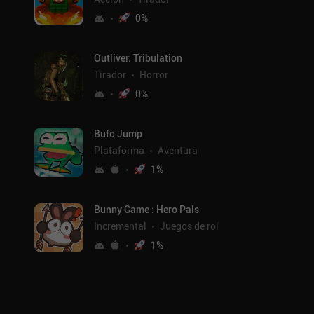
0
%
Outliver: Tribulation
Tirador
Horror
0
%
Bufo Jump
Plataforma
Aventura
1
%
Bunny Game : Hero Pals
Incremental
Juegos de rol
1
%