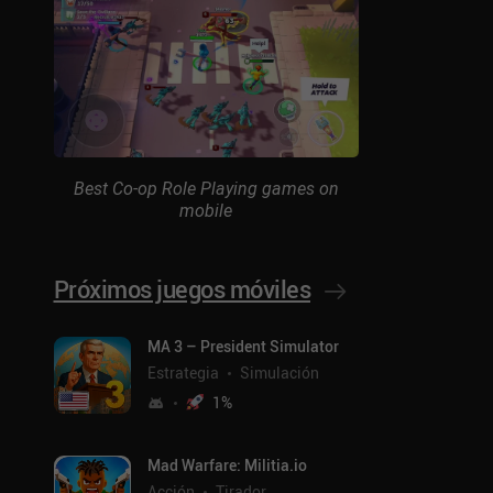
Best Co-op Role Playing games on
mobile
Próximos juegos móviles
MA 3 – President Simulator
Estrategia
Simulación
1
%
Mad Warfare: Militia.io
Acción
Tirador