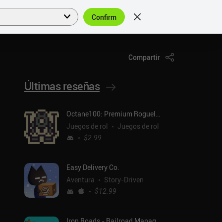
Confirm
Acceder
ES
Compartir
Últimas reseñas
Octane100: Premium Roguelike
Juegos de rol
Juegos de rol
$2.99
Easy Delivery Co.
Aventura
Story-Driven
$12.99
Iron Roads - Railroad Manager