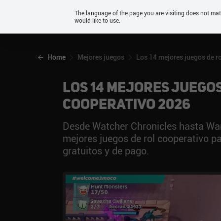
Android
The language of the page you are visiting does not ma
would like to use.
iOS
Home
Mejores juegos
Los 14 mejores juegos de r
Los 14 mejores juegos
cooperativo 2026
Desde Watcher Chronicles hasta Warf
mejores juegos de rol cooperativo pa
gratuitos y de pago.