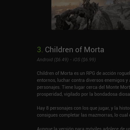
3
.
Children of Morta
Android (
$6.49
)
iOS (
$6.99
)
Children of Morta es un RPG de acción roguel
entornos, luchar contra diversos enemigos y
personajes. Tiene lugar cerca del Monte Morta
prosperidad, vigilado por la bondadosa dios
Hay 8 personajes con los que jugar, y la histo
consigues completar las mazmorras, lo cual 
Aunque la versión para móviles adolece de u