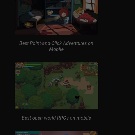
Best Point-and-Click Adventures on
Mobile
Best open-world RPGs on mobile