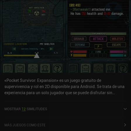
«Pocket Survivor: Expansion» es un juego gratuito de
supervivencia y rol en 2D disponible para Android. Se trata de una
experiencia para un solo jugador que se puede disfrutar sin
conexión en modo vertical. Ha recibido una valoración de un
usuario de la comunidad de MiniReview. Pocket Survivor:
MOSTRAR
12
SIMILITUDES
Expansion se lanzó en mayo de 2021 y tiene actualmente una
valoración de 3,6 sobre 5,0 en Google Play.
MÁS JUEGOS COMO ESTE