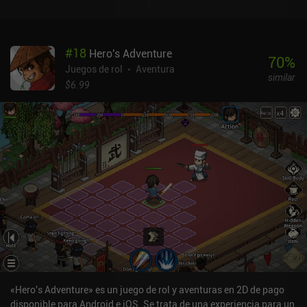
recoger cosas útiles y escabullirnos con cuidado entre monstruos
mortales, o recurrir a la violencia abierta si es lo que preferimos.El
juego limita estrictamente la duración de estas expediciones,
#
18
Hero's Adventure
obligándonos a volver a casa antes de la puesta de sol para evitar
70
%
ser devorados por insaciables hordas de zombis. Esta necesidad
Juegos de rol
Aventura
similar
de comprobar constantemente el temporizador funciona como
$6.99
otra capa de desafío. Por suerte, al final conseguimos un coche
para poder viajar más rápido y perder menos tiempo.La historia se
va desvelando poco a poco a través de varias notas y
conversaciones con un montón de personajes pintorescos, que
siguen cada uno su propia agenda y pueden llegar a finales
distintos dependiendo de nuestras acciones. Aunque me costó
entender la trama incluso después de terminar el juego, me
proporcionó la suficiente intriga como para impulsarme
constantemente a seguir adelante.Delivery From the Pain viene en
dos versiones diferentes. La versión "Sobrevivir" contiene
anuncios y varios iAP que nos facilitan el camino. La versión
"Offline" cuesta 4,99 $, pero reproduce la experiencia hardcore de
PC sin ningún tipo de ayuda. Ambas contienen un DLC adicional
que profundiza en el lore e introduce un par de mecánicas
«Hero's Adventure» es un juego de rol y aventuras en 2D de pago
nuevas.En definitiva, estamos ante uno de los juegos de
disponible para Android e iOS. Se trata de una experiencia para un