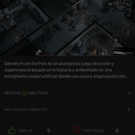
Delivery From the Pain es un asombroso juego de acción y
supervivencia basado en la historia y ambientado en una
horripilante ciudad artificial donde una oscura organización lleva
a cabo inhumanos experimentos científicos.En el papel de un
humano aparentemente amnésico, debemos utilizar cualquier
MOSTRAR
10
SIMILITUDES
medio necesario para sobrevivir al caos infestado de zombis en el
que nos encontramos de repente. Operamos dentro de una casa
segura fortificada que mejoramos gradualmente para
MÁS JUEGOS COMO ESTE
proporcionar una mejor protección y desbloquear útiles recetas de
artesanía. Para mantenernos, debemos lanzar constantemente
expediciones a las zonas vecinas en busca de comida y
0
0
SIMILAR
PARA NADA
suministros. Aquí, exploramos instalaciones laberínticas para