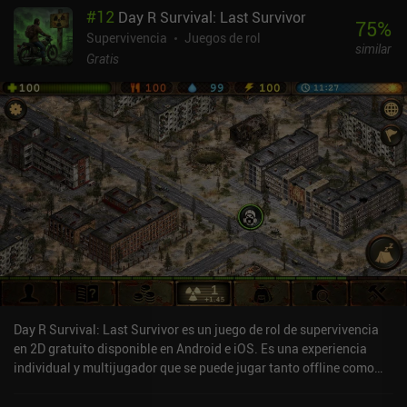
#
12
Day R Survival: Last Survivor
75
%
Supervivencia
Juegos de rol
similar
Gratis
Day R Survival: Last Survivor es un juego de rol de supervivencia
en 2D gratuito disponible en Android e iOS. Es una experiencia
individual y multijugador que se puede jugar tanto offline como
online en modo horizontal. Ha recibido 5 valoraciones de usuarios
de la comunidad MiniReview. Day R Survival: Last Survivor se