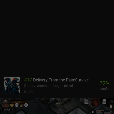
hecho, la mayoría de las herramientas se centran en la
exploración, la artesanía o la movilidad, y la violencia es el último
recurso. La jugabilidad se basa en el descubrimiento, y eso es lo
que hace brillar al juego. Aunque el juego es enorme, la versión
para móviles funciona bien incluso en dispositivos que no son
buques insignia. Los efectos visuales siguen siendo atmosféricos,
con una iluminación inquietante, una flora y una fauna que
parecen alienígenas pero creíbles. Los controles táctiles también
son fluidos y sensibles, con mejoras en la calidad de vida como el
escaneo automático. También hay una excelente compatibilidad
con mandos externos. Pero, en general, el escaneo me resultó un
poco incómodo sin ratón y teclado, ya que requiere una precisión
milimétrica. La campaña offline para un jugador cuenta con varios
modos, como Supervivencia, Libertad, Hardcore y Creativo, lo que
significa que podemos jugar al juego como un auténtico desafío de
#
17
Delivery From the Pain:Survive
supervivencia o simplemente construir laboratorios submarinos
72
%
Supervivencia
Juegos de rol
tranquilamente. Aunque no es compatible con mods, se trata de un
similar
port completo del juego de PC, e incluso se puede guardar en la
Gratis
nube para varios dispositivos. Subnautica cuesta 9,99 $. Si
buscas algo más profundo que otro sandbox de supervivencia,
Subnautica introduce misterio, miedo y asombro en el género. Así
que es una recomendación fácil.