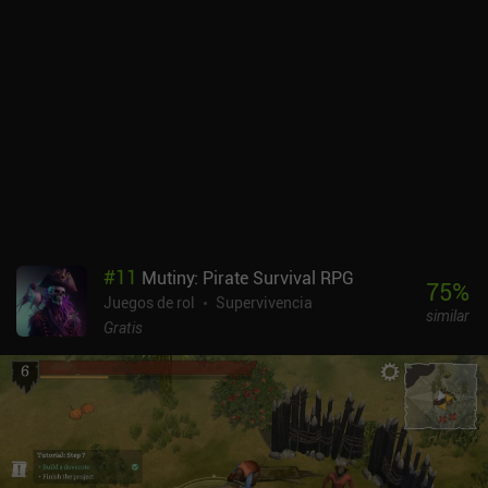
estrategia, aventura y supervivencia, y todo ello se une para crear
una experiencia divertida y atractiva.Con sus colores desvaídos y
un diseño de personajes y niveles preciso, el estilo artístico hace
un gran trabajo al crear una atmósfera y un ambiente cuidados
que encajan perfectamente con la jugabilidad. Los controles son
buenos, al menos en su mayor parte, aunque a veces los botones
se solapan, lo que resulta molesto.This War of Mine es un juego
premium de 13,99 $ con un único DLC iAP de 1,99 $.
Afortunadamente, ofrece una experiencia atmosférica, divertida y
de gran calidad que casi con toda seguridad te acompañará
durante un buen rato.
#
11
Mutiny: Pirate Survival RPG
75
%
Juegos de rol
Supervivencia
similar
Gratis