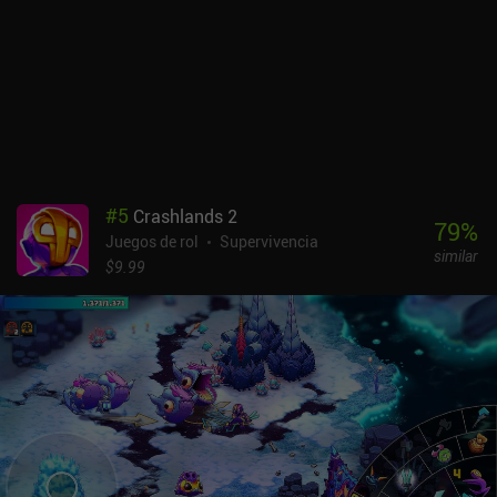
#
5
Crashlands 2
79
%
Juegos de rol
Supervivencia
similar
$9.99