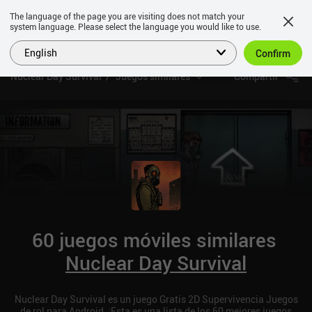
The language of the page you are visiting does not match your
system language. Please select the language you would like to use.
English
Confirm
Nuclear Day Survival
Juegos similares
Compartir
60 juegos móviles similares
Nuclear Day Survival
Nuclear Day Survival es un juego Gratis 2D Supervivencia Juegos
de rol para Android. ¡Esta es una lista de los 60 mejores juegos