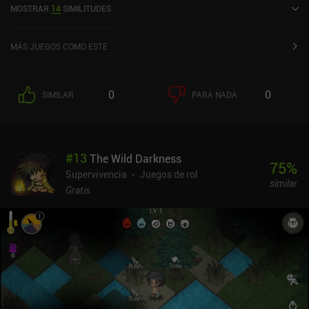
MOSTRAR
14
SIMILITUDES
lanzó en febrero de 2016 y tiene una valoración actual de 4,3 sobre
5,0 en Google Play y de 4,5 sobre 5,0 en la App Store de iOS.
MÁS JUEGOS COMO ESTE
0
0
SIMILAR
PARA NADA
#
13
The Wild Darkness
75
%
Supervivencia
Juegos de rol
similar
Gratis