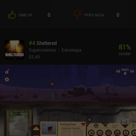
0
0
SIMILAR
PARA NADA
#
4
Sheltered
81
%
Supervivencia
Estrategia
similar
$5.49