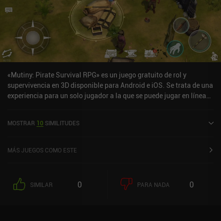
«Mutiny: Pirate Survival RPG» es un juego gratuito de rol y
supervivencia en 3D disponible para Android e iOS. Se trata de una
experiencia para un solo jugador a la que se puede jugar en línea
en modo horizontal. Mutiny: Pirate Survival RPG salió a la venta en
octubre de 2020 y cuenta actualmente con una valoración de 4,3
MOSTRAR
10
SIMILITUDES
sobre 5,0 en Google Play y de 4,6 sobre 5,0 en la App Store de iOS.
MÁS JUEGOS COMO ESTE
0
0
SIMILAR
PARA NADA