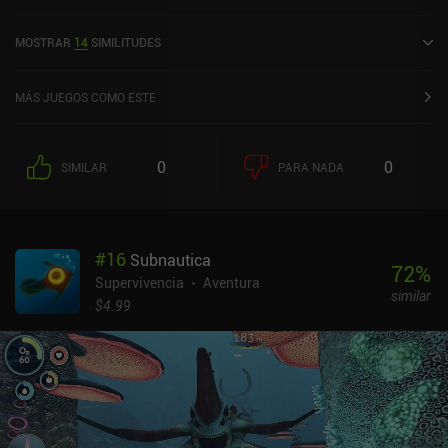
recibido 2 valoraciones de usuarios de la comunidad MiniReview.
MOSTRAR
14
SIMILITUDES
MÁS JUEGOS COMO ESTE
0
0
SIMILAR
PARA NADA
#
16
Subnautica
72
%
Supervivencia
Aventura
similar
$4.99