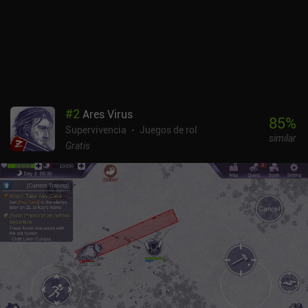
mazmorras y zonas del mundo están llenas de amenazas que
derrotar. Y aunque los combates son extremadamente sencillos,
con botones de ataque y bloqueo que podemos mantener pulsados
para repetir la acción, la experiencia de combate sigue siendo
decente. Los controles táctiles responden bien y hay
compatibilidad total con mandos, pero todo parece rígido, como si
de algún modo nos ajustáramos a una cuadrícula invisible con
cada movimiento y acción. No es que rompa el juego, pero es
#
2
Ares Virus
molesto. Niffelheim es un juego premium de 4,99 $ con mucho que
85
%
Supervivencia
Juegos de rol
hacer para los entusiastas de los RPG de supervivencia, aunque
similar
deja mucho que desear para los que buscan una experiencia de
Gratis
acción.