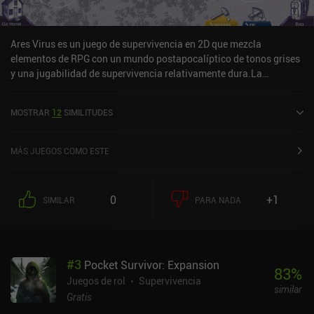
Ares Virus es un juego de supervivencia en 2D que mezcla
elementos de RPG con un mundo postapocalíptico de tonos grises
y una jugabilidad de supervivencia relativamente dura.La
progresión es muy lenta y pasarás mucho tiempo corriendo de un
lado a otro para recoger recursos (a menos que compres la mejora
MOSTRAR
12
SIMILITUDES
de bolsa de 1 $). La exploración del mundo es interesante y, debido
a su dificultad, la creación de nuevos objetos resulta
gratificante.El juego se monetiza mediante anuncios ocasionales e
MÁS JUEGOS COMO ESTE
IAP (hasta 50 $), al estilo de pago por progresar más rápido. Sin
embargo, la mejora de la bolsa parece casi necesaria para
disfrutar del juego.
0
+1
SIMILAR
PARA NADA
#
3
Pocket Survivor: Expansion
83
%
Juegos de rol
Supervivencia
similar
Gratis