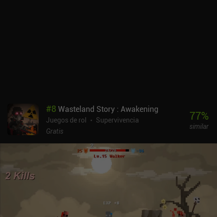
#
8
Wasteland Story : Awakening
77
%
Juegos de rol
Supervivencia
similar
Gratis