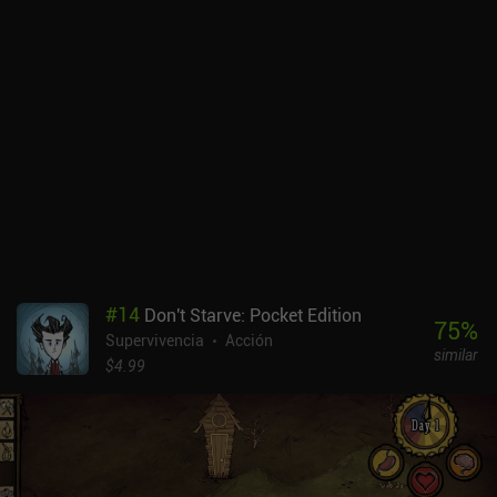
a la experiencia de juego en general. En definitiva, The Wild
Darkness es un juego de supervivencia tipo RPG bien hecho que
necesita bastantes mejoras para ser realmente genial.
Afortunadamente, los desarrolladores están retocando el juego y
lanzando nuevas actualizaciones con frecuencia, así que supongo
que la mayoría de los problemas se solucionarán con el tiempo.
#
14
Don't Starve: Pocket Edition
75
%
Supervivencia
Acción
similar
$4.99