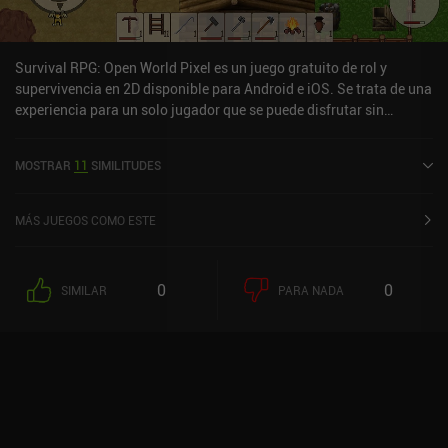
también está disponible a través de Google Play Pass. A pesar de
sus peculiaridades, ofrece una experiencia de RPG de
supervivencia genuinamente divertida y accesible para los
Survival RPG: Open World Pixel es un juego gratuito de rol y
aficionados al diseño clásico.
supervivencia en 2D disponible para Android e iOS. Se trata de una
experiencia para un solo jugador que se puede disfrutar sin
conexión en modo horizontal. Survival RPG: Open World Pixel se
lanzó en enero de 2022 y tiene una valoración actual de 4,6 sobre
MOSTRAR
11
SIMILITUDES
5,0 en Google Play y de 4,5 sobre 5,0 en la App Store de iOS.
MÁS JUEGOS COMO ESTE
0
0
SIMILAR
PARA NADA