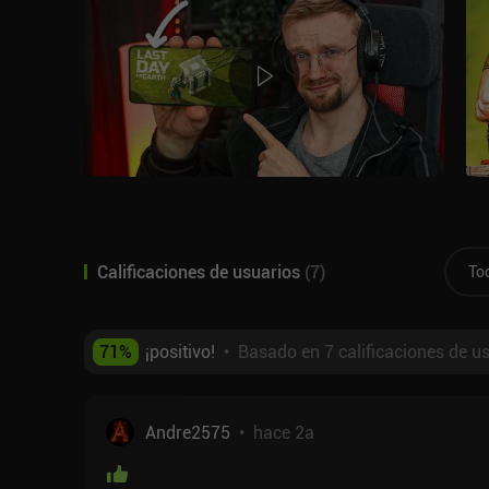
Calificaciones de usuarios
(
7
)
To
71
%
¡positivo!
•
Basado en 7 calificaciones de u
Andre2575
•
hace 2a