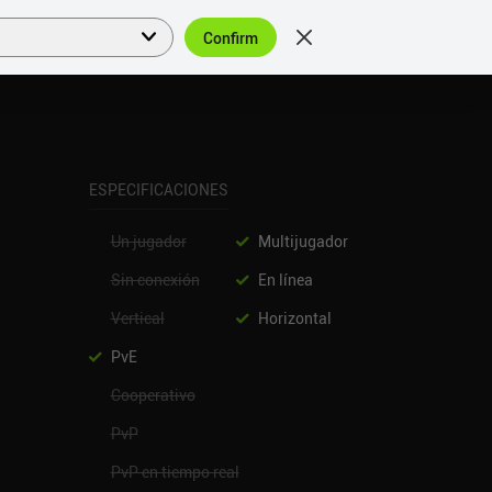
Confirm
Acceder
ES
ESPECIFICACIONES
Un jugador
Multijugador
Sin conexión
En línea
Vertical
Horizontal
PvE
Cooperativo
PvP
PvP en tiempo real