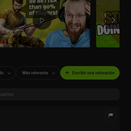
do
Más relevante
Escribir una valoración
suarios