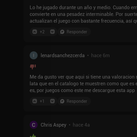
Lo he jugado durante un año y medio. Cuando emp
convierte en una pesadez interminable. Por suerte
actualizan el juego con bastante frecuencia, así 
con números, le daría un 8/10
+
2
Responder
lenardsanchezcerda
•
hace 6m
Me da gusto ver que aqui si tiene una valoracion 
lata que en el catalogo te muestren como que es 
es, por juegos como este me descargue esta app
+
1
Responder
C
Chris Aspey
•
hace 4a