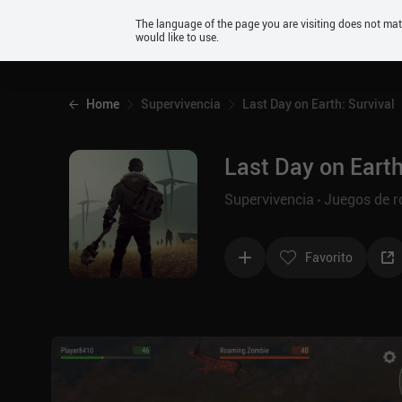
Android
The language of the page you are visiting does not ma
would like to use.
iOS
Home
Supervivencia
Last Day on Earth: Survival
Last Day on Earth
Supervivencia
Juegos de r
Favorito