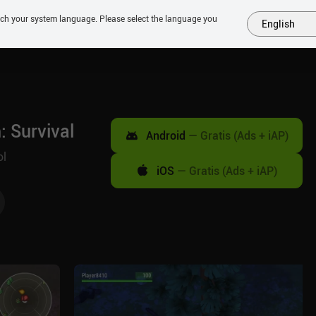
tch your system language. Please select the language you
English
MÁS
PRÓXIMOS
SIMILARES
COLECCIONES
TOP
: Survival
Android
—
Gratis (Ads + iAP)
ol
iOS
—
Gratis (Ads + iAP)