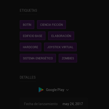
ETIQUETAS
BOTÍN
CIENCIA FICCIÓN
EDIFICIO BASE
ELABORACIÓN
HARDCORE
JOYSTICK VIRTUAL
SISTEMA ENERGÉTICO
ZOMBIES
DETALLES
Google Play
Fecha de lanzamiento
may 24, 2017