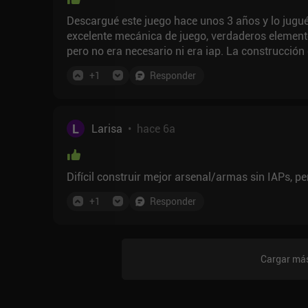
Descargué este juego hace unos 3 años y lo jugué
excelente mecánica de juego, verdaderos elemento
pero no era necesario ni era iap. La construcción de bases es sencilla pero muy divertida. Las zonas del
mapa son variadas e interesantes. En aquel mome
+
1
Responder
estratégicamente las bases de otros jugadores, 
juego increíble y gratuito. - Ahora los aspectos 
hace poco decidí volver a él. El exceso de monetización se llevó lo mejor de este juego. Ahora tiene
algunos anuncios pop up. iap se han convertido 
L
Larisa
•
hace 6a
de la jugabilidad. Giat
Difícil construir mejor arsenal/armas sin IAPs, p
+
1
Responder
Cargar más