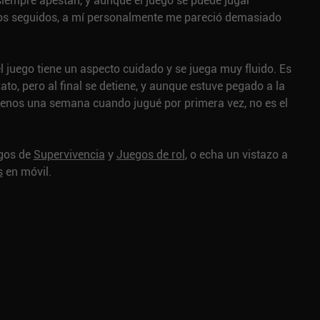
siempre apestan, y aunque el juego se puede jugar
os seguidos, a mí personalmente me pareció demasiado
l juego tiene un aspecto cuidado y se juega muy fluido. Es
ato, pero al final se detiene, y aunque estuve pegado a la
menos una semana cuando jugué por primera vez, no es el
egos de
Supervivencia
y
Juegos de rol
, o echa un vistazo a
s
en móvil.