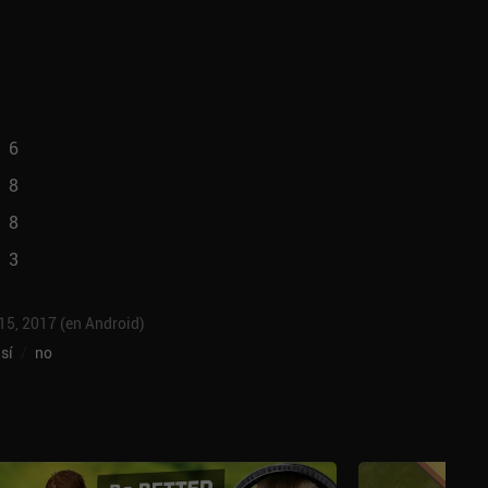
6
8
8
3
 15, 2017 (en Android)
sí
/
no