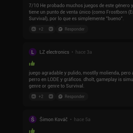
7/10 He probado muchos juegos de este género y 
tiene un punto de venta único (como Frostborn (En
Survival), por lo que es simplemente "bueno".
+
2
Responder
L
LZ electronics
•
hace 3a
juego agradable y pulido, mostlly molienda, pero 
perro en LODE y gráficos. dholt, gameplay is simular to other games, because they all are same sub-
genre or genre to Survival.
+
2
Responder
Š
Šimon Kováč
•
hace 5a