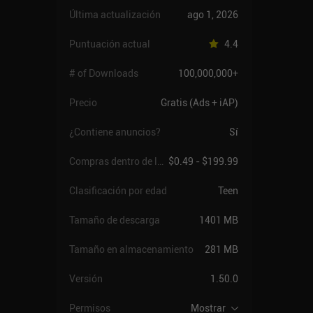
Última actualización
ago 1, 2026
Puntuación actual
4.4
# of Downloads
100,000,000+
Precio
Gratis (Ads + iAP)
¿Contiene anuncios?
Sí
Compras dentro de la app
$0.49 - $199.99
Clasificación por edad
Teen
Tamaño de descarga
1401 MB
Tamaño en almacenamiento
281 MB
Versión
1.50.0
Permisos
Mostrar