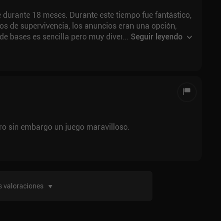
 durante 18 meses. Durante este tiempo fue fantástico,
s de supervivencia, los anuncios eran una opción,
...
Seguir leyendo
nto, el modo multijugador consistía en asaltar
algo que me gustó mucho. En aquel entonces, 10/10, un
negativos. Dejé el juego durante un año más o menos y
en más de un requisito. Parece que han nerfed mucho
ero sin embargo un juego maravilloso.
 valoraciones