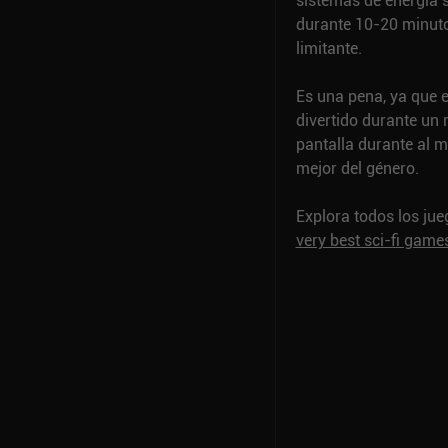
sistemas de energía 
durante 10-20 minut
limitante.
Es una pena, ya que e
divertido durante un r
pantalla durante al 
mejor del género.
Explora todos los ju
very best sci-fi game