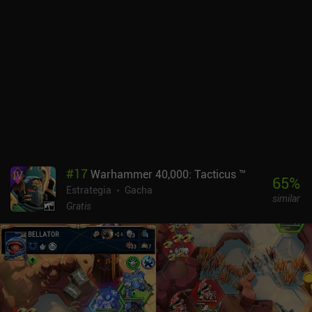
#
17
Warhammer 40,000: Tacticus ™
65
%
Estrategia
Gacha
similar
Gratis