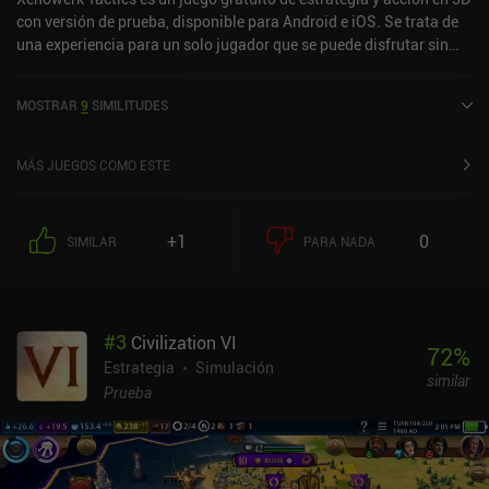
con versión de prueba, disponible para Android e iOS. Se trata de
una experiencia para un solo jugador que se puede disfrutar sin
conexión en modo horizontal. Ha recibido 3 valoraciones de los
usuarios de la comunidad MiniReview. Xenowerk Tactics se lanzó
MOSTRAR
9
SIMILITUDES
en octubre de 2019 y tiene actualmente una puntuación de 4,6
sobre 5,0 en Google Play y de 4,6 sobre 5,0 en la App Store de iOS.
MÁS JUEGOS COMO ESTE
+1
0
SIMILAR
PARA NADA
#
3
Civilization VI
72
%
Estrategia
Simulación
similar
Prueba