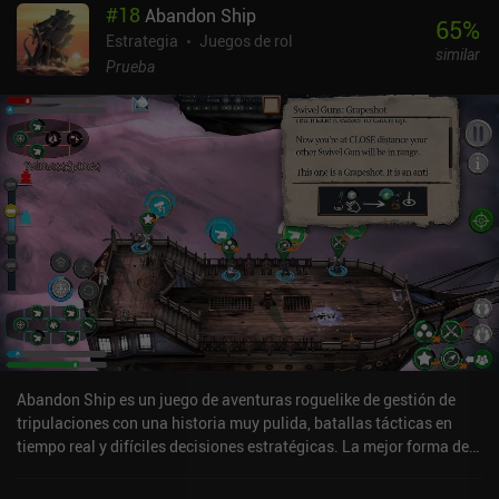
#
18
Abandon Ship
65
%
Estrategia
Juegos de rol
similar
Prueba
Abandon Ship es un juego de aventuras roguelike de gestión de
tripulaciones con una historia muy pulida, batallas tácticas en
tiempo real y difíciles decisiones estratégicas. La mejor forma de
describirlo es como Faster Than Light, pero ambientado en un
mundo de piratas y mortíferos cultos lovecraftianos. Jugando