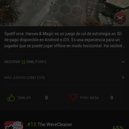
SpellForce: Heroes & Magic es un juego de rol de estrategia en 3D
de pago disponible en Android e iOS. Es una experiencia para un
jugador que se puede jugar offline en modo horizontal. Ha recibido
1 valoración de usuario de la comunidad MiniReview. SpellForce:
Heroes & Magic se lanzó en abril de 2019 y tiene una valoración
MOSTRAR
12
SIMILITUDES
actual de 3,1 sobre 5,0 en Google Play y de 3,9 sobre 5,0 en la App
Store de iOS.
MÁS JUEGOS COMO ESTE
0
0
SIMILAR
PARA NADA
#
15
The WereCleaner
65
%