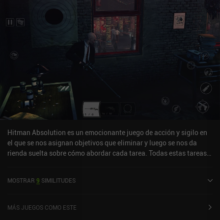
Hitman Absolution es un emocionante juego de acción y sigilo en
el que se nos asignan objetivos que eliminar y luego se nos da
rienda suelta sobre cómo abordar cada tarea. Todas estas tareas
se desarrollan en niveles 3D de mundo abierto con múltiples
formas de proceder. Podemos usar el sigilo y la creatividad como
MOSTRAR
9
SIMILITUDES
un poeta asesino, o labrar nuestro camino con la cruda poesía de
la destrucción. Esta versión móvil del juego adapta con maestría
la compleja interfaz de usuario de PC a una experiencia táctil
MÁS JUEGOS COMO ESTE
accesible en la que la colocación, el tamaño y la opacidad de los