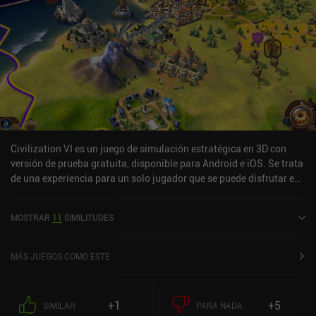
Civilization VI es un juego de simulación estratégica en 3D con
versión de prueba gratuita, disponible para Android e iOS. Se trata
de una experiencia para un solo jugador que se puede disfrutar en
línea en modo horizontal. Ha recibido 4 valoraciones de los
usuarios de la comunidad MiniReview. Civilization VI se lanzó en
MOSTRAR
11
SIMILITUDES
agosto de 2020 y tiene actualmente una puntuación de 1,9 sobre
5,0 en Google Play y de 3,2 sobre 5,0 en la App Store de iOS.
MÁS JUEGOS COMO ESTE
+1
+5
SIMILAR
PARA NADA