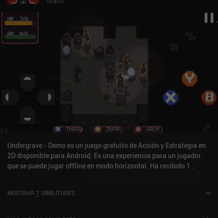
Gratis
Undergrave - Demo es un juego gratuito de Acción y Estrategia en
2D disponible para Android. Es una experiencia para un jugador
que se puede jugar offline en modo horizontal. Ha recibido 1
valoración de usuario de la comunidad MiniReview. Undergrave -
Demo se lanzó en febrero de 2022 y tiene una valoración actual de
MOSTRAR
7
SIMILITUDES
4,2 sobre 5,0 en Google Play.