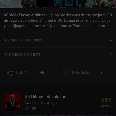
XCOM®: Enemy Within es un juego de disparos de estrategia en 3D
de pago disponible en Android e iOS. Es una experiencia individual
y multijugador que se puede jugar tanto offline como online en
modo horizontal. Ha recibido 4 valoraciones de usuarios de la
comunidad MiniReview. XCOM®: Enemy Within se lanzó en
MOSTRAR
14
SIMILITUDES
noviembre de 2014 y tiene una valoración actual de 3,7 sobre 5,0
en Google Play y de 4,3 sobre 5,0 en la App Store de iOS.
MÁS JUEGOS COMO ESTE
+5
0
SIMILAR
PARA NADA
#
9
Hitman: Absolution
68
%
Acción
Estrategia
similar
$14.99