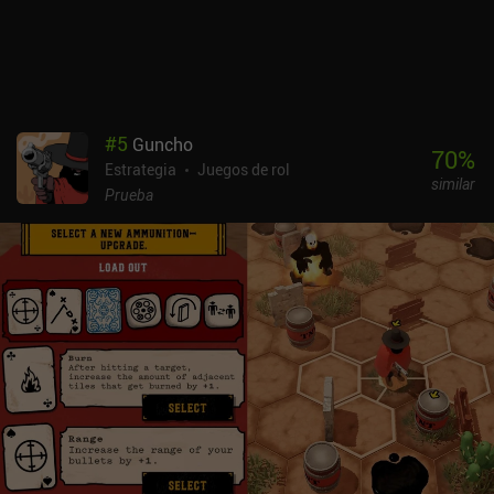
están bien animados y sus texturas están muy bien detalladas. Mi
única frustración fue que la animación al caminar era demasiado
lenta, incluso en la configuración más rápida. El juego cuenta con
una sólida mecánica de base, pero me gustaría que los enemigos
hicieran algo más que esperar a que entremos en su zona. Además,
los mapas pueden resultar un poco repetitivos e innecesariamente
#
5
Guncho
largos a veces. Arcane Quest 4 se monetiza mediante económicos
70
%
Estrategia
Juegos de rol
iAPs para desbloquear nuevos personajes y progresar más rápido.
similar
El juego se puede disfrutar fácilmente de forma gratuita, ya que no
Prueba
hay presión competitiva ni muros de pago. Es una gran elección si
te gustan los juegos complejos de estrategia por turnos con
mecánicas sólidas.