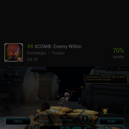
que añaden pesados elementos de pago por progresar más rápido.
Toda la experiencia de juego me pareció poco sincera y me dejó
soñando con lo que el juego podría haber sido. Un título
decepcionante de un equipo normalmente sólido.
#
8
XCOM®: Enemy Within
70
%
Estrategia
Tirador
similar
$4.99