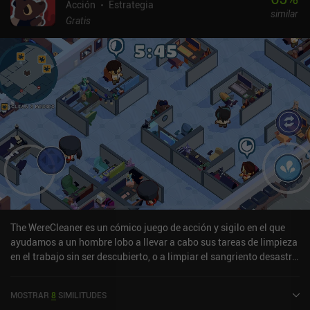
Acción
Estrategia
similar
Gratis
The WereCleaner es un cómico juego de acción y sigilo en el que
ayudamos a un hombre lobo a llevar a cabo sus tareas de limpieza
en el trabajo sin ser descubierto, o a limpiar el sangriento desastre
si alguien le ve. Atrasado en el pago del alquiler, nuestro hombre
lobo "Kyle" no tiene más remedio que ceder ante su ingobernable
MOSTRAR
8
SIMILITUDES
jefe y trabajar en turnos nocturnos de horas extra no remuneradas,