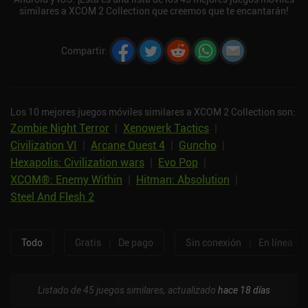
similares a XCOM 2 Collection que creemos que te encantarán!
Compartir
:
Los 10 mejores juegos móviles similares a XCOM 2 Collection son:
Zombie Night Terror
|
Xenowerk Tactics
|
Civilization VI
|
Arcane Quest 4
|
Guncho
|
Hexapolis: Civilization wars
|
Evo Pop
|
XCOM®: Enemy Within
|
Hitman: Absolution
|
Steel And Flesh 2
Todo
Gratis
|
De pago
Sin conexión
|
En línea
Listado de 45 juegos similares, actualizado
hace 18 días