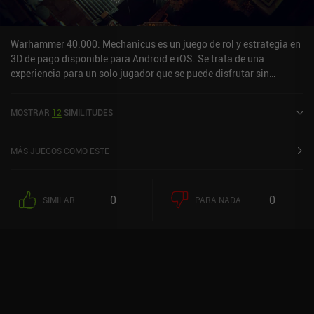
Warhammer 40.000: Mechanicus es un juego de rol y estrategia en
3D de pago disponible para Android e iOS. Se trata de una
experiencia para un solo jugador que se puede disfrutar sin
conexión en modo horizontal. Ha recibido una valoración de un
usuario de la comunidad de MiniReview. Warhammer 40.000:
MOSTRAR
12
SIMILITUDES
Mechanicus se lanzó en abril de 2021 y tiene actualmente una
puntuación de 3,8 sobre 5,0 en Google Play y de 3,5 sobre 5,0 en la
App Store de iOS.
MÁS JUEGOS COMO ESTE
0
0
SIMILAR
PARA NADA