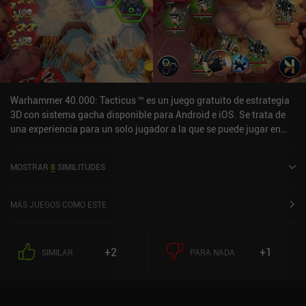
Warhammer 40.000: Tacticus ™ es un juego gratuito de estrategia
3D con sistema gacha disponible para Android e iOS. Se trata de
una experiencia para un solo jugador a la que se puede jugar en
línea en modo vertical. Ha recibido 3 valoraciones de los usuarios
de la comunidad MiniReview. Warhammer 40,000: Tacticus ™ se
MOSTRAR
8
SIMILITUDES
lanzó en agosto de 2022 y tiene actualmente una puntuación de
4,5 sobre 5,0 en Google Play y de 4,8 sobre 5,0 en la App Store de
iOS.
MÁS JUEGOS COMO ESTE
+2
+1
SIMILAR
PARA NADA