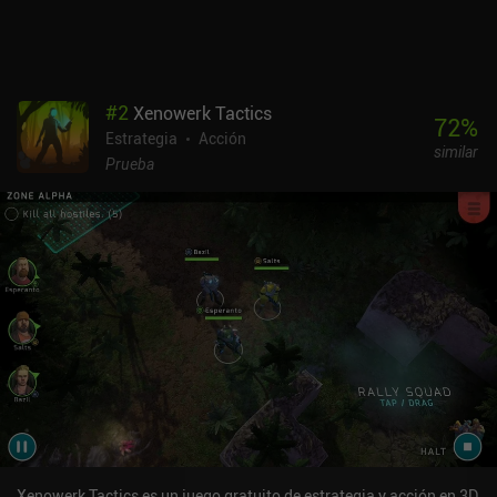
sacrificando zombis. Esto crea un equilibrio desafiante en el que
tratamos de superar cada nivel de la forma más eficiente en
cuanto a recursos. El juego presenta un pixel art muy bien
animado, mucha sangre y detalles sangrientos, un extraño humor
negro y una historia cautivadora que nos introduce gradualmente
#
2
Xenowerk Tactics
en la mecánica. El único inconveniente es que algunos niveles son
72
%
Estrategia
Acción
muy frustrantes hasta que descubrimos la estrategia correcta.
similar
Zombie Night Terror es un juego premium que cuesta 7,99 € en
Prueba
Android y 6,99 € en iOS. Es una recomendación fácil para los fans
de los juegos de estrategia de alta calidad.
Xenowerk Tactics es un juego gratuito de estrategia y acción en 3D