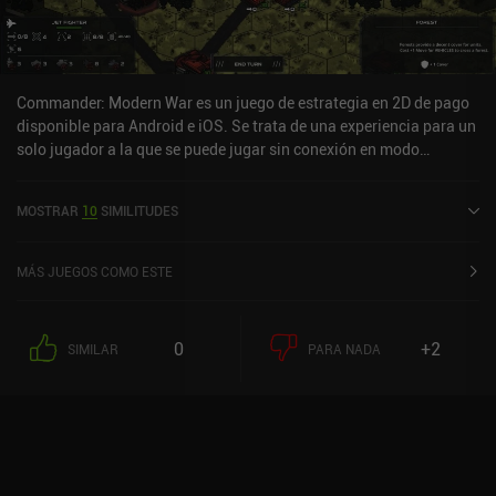
encarecidamente este breve juego a todos los aficionados a las
historias divertidas y estrafalarias, especialmente si te gustan los
juegos de sigilo como Serial Cleaner.
Commander: Modern War es un juego de estrategia en 2D de pago
disponible para Android e iOS. Se trata de una experiencia para un
solo jugador a la que se puede jugar sin conexión en modo
horizontal. Commander: Modern War salió a la venta en
septiembre de 2023 y cuenta actualmente con una valoración de 4
MOSTRAR
10
SIMILITUDES
sobre 5,0 en la App Store de iOS.
MÁS JUEGOS COMO ESTE
0
+2
SIMILAR
PARA NADA