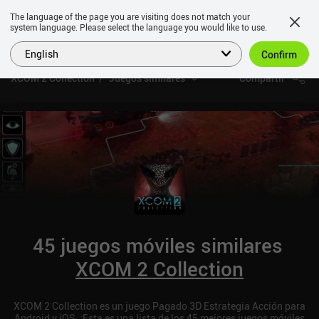
The language of the page you are visiting does not match your
system language. Please select the language you would like to use.
English
Confirm
XCOM 2 Collection
Juegos similares
Compartir
45 juegos móviles similares
XCOM 2 Collection
XCOM 2 Collection es un juego Pagado 3D Estrategia Acción para
Android y iOS. ¡Esta es una lista de los 45 mejores juegos móviles