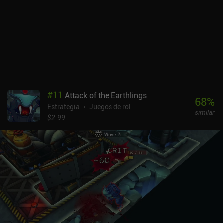
Los controles son frustrantes al principio, pero mejoran una vez
que entiendes el sistema de habilidades y construyes tu personaje
adecuadamente. Dicho esto, las físicas de combate siguen siendo
rígidas y poco pulidas. Steel and Flesh 2 se monetiza mediante
anuncios e iAPs para oro y armaduras. Después de pasar unas 50
horas con el juego, puedo confirmar que es posible progresar sin
gastar, pero recomiendo pagar para eliminar los anuncios
intrusivos y comprar un conjunto de armaduras premium. A
diferencia de las armaduras normales, las premium no se
#
11
Attack of the Earthlings
degradan con el paso del tiempo, lo que reduce en gran medida el
68
%
Estrategia
Juegos de rol
grinding. Aparte de eso, no recomiendo comprar oro, ya que es
similar
fácil morir y perder todo lo que hemos acumulado. El juego no
$2.99
llega a recrear por completo Mount & Blade II para móviles, pero es
lo más parecido que hay actualmente. Y una vez superada la curva
de aprendizaje inicial, el juego se hace bastante ameno, aunque
ligeramente repetitivo.