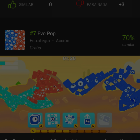
0
+3
SIMILAR
PARA NADA
#
7
Evo Pop
70
%
Estrategia
Acción
similar
Gratis