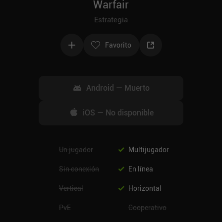
Warfair
Estrategia
Favorito
Android
—
Muerto
iOS
—
No disponible
Un jugador
Multijugador
Sin conexión
En línea
Vertical
Horizontal
PvE
Cooperativo