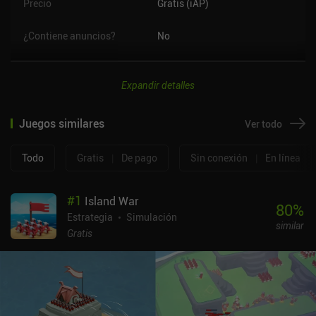
Precio
Gratis (iAP)
¿Contiene anuncios?
No
Expandir detalles
Juegos similares
Ver todo
Todo
Gratis
|
De pago
Sin conexión
|
En línea
#
1
Island War
80
%
Estrategia
Simulación
similar
Gratis