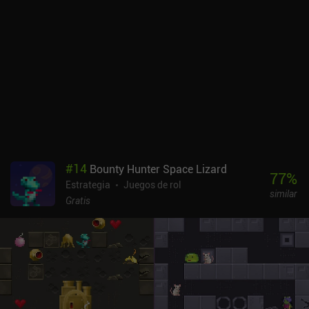
orden de eliminación. El equipo y los hechizos se pueden convertir
para aumentar las estadísticas del personaje, siendo a veces la
única solución viable. Matar a los enemigos más difíciles puede
suponer un reto, pero proporciona recompensas que merece la
pena tener en cuenta. Y lo más importante, revelar zonas
previamente inexploradas regenera la salud y el maná, lo que
significa que sólo debemos aventurarnos cuando no quede nadie a
quien matar en las inmediaciones.Desktop Dungeons puede
comprarse por 10 dólares, sin anuncios ni iAPs. Por desgracia, el
juego nunca se adaptó correctamente a los dispositivos móviles, y
presenta unos gráficos bastante lamentables, que sólo los
#
14
Bounty Hunter Space Lizard
propietarios de pantallas grandes pueden discernir realmente.
77
%
Estrategia
Juegos de rol
Además, no se ha actualizado en años, y puede que ni siquiera
similar
funcione en dispositivos modernos, lo que hace que un precio tan
Gratis
elevado esté totalmente injustificado. Aun así, si te gustan los
juegos de mazmorras bien pensados, y consigues ejecutar Desktop
Dungeons sin que se cuelgue, puede proporcionarte muchas horas
de puro entretenimiento.