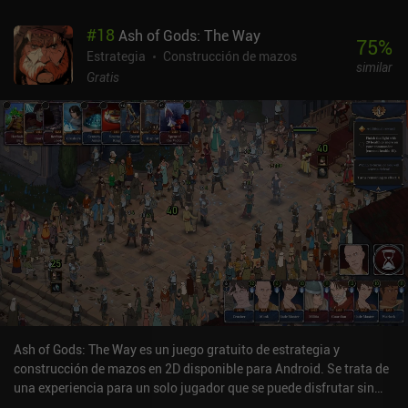
con las que podemos comerciar o entrar en guerra, un modo
#
18
Ash of Gods: The Way
historia completo que abarca varias ciudades y numerosos
75
%
sistemas nuevos que gestionar, como la felicidad, los materiales,
Estrategia
Construcción de mazos
similar
el combustible y la munición. Me gustó especialmente cómo mis
Gratis
acciones daban forma a la historia, con eventos ramificados y
momentos personales que hacían que cada superviviente se
sintiera único. Dicho esto, la interfaz es tosca y resulta complicado
navegar por los menús. Y a medida que nos acostumbramos a las
mecánicas y comprendemos la estrategia general, cada nueva
ciudad puede empezar a parecernos la misma. Rebuild 3 es un
juego premium sin anuncios ni iAP. Es envolvente, estratégico y
lleno de personalidad. Un simulador de supervivencia para móvil
muy completo y satisfactorio.
Ash of Gods: The Way es un juego gratuito de estrategia y
construcción de mazos en 2D disponible para Android. Se trata de
una experiencia para un solo jugador que se puede disfrutar sin
conexión en modo horizontal. Ha recibido 2 valoraciones de los