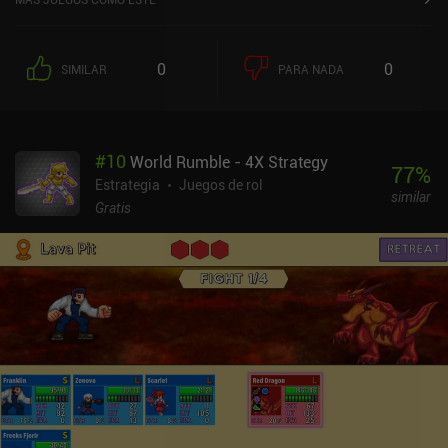
0
0
SIMILAR
PARA NADA
#
10
World Rumble - 4X Strategy
77
%
Estrategia
Juegos de rol
similar
Gratis