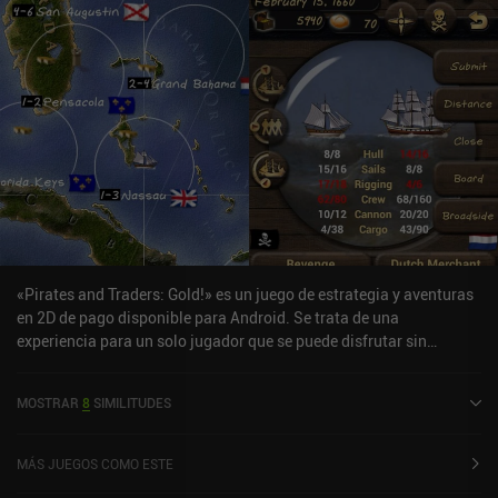
«Pirates and Traders: Gold!» es un juego de estrategia y aventuras
en 2D de pago disponible para Android. Se trata de una
experiencia para un solo jugador que se puede disfrutar sin
conexión, tanto en modo vertical como horizontal. «Pirates and
Traders: Gold!» salió a la venta en diciembre de 2010 y cuenta
MOSTRAR
8
SIMILITUDES
actualmente con una valoración de 4,6 sobre 5,0 en Google Play.
MÁS JUEGOS COMO ESTE