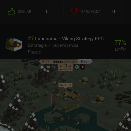
0
0
SIMILAR
PARA NADA
#
7
Landnama - Viking Strategy RPG
77
%
Estrategia
Supervivencia
similar
Prueba