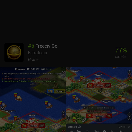
también incluye partidas en tiempo real, batallas amistosas y un
modo desafío.El tutorial con voz es muy divertido, y todo el juego
rezuma calidad de producción y pulido. Incluso hay juego
multiplataforma entre Android, iOS y PC.Phobies se monetiza a
través de iAPs utilizados para desbloquear y mejorar rápidamente
las unidades. Aunque la moneda utilizada para desbloquear
paquetes gratuitos tiene un límite diario, siempre podemos seguir
#
5
Freeciv Go
jugando para ganar la moneda utilizada para mejorar Phobies y
77
%
Estrategia
avanzar hacia las recompensas semanales y estacionales.La
similar
monetización definitivamente da una ventaja a los jugadores de
Gratis
pago, pero el juego sigue mereciendo la pena por su sólida
jugabilidad y su visión única del género.