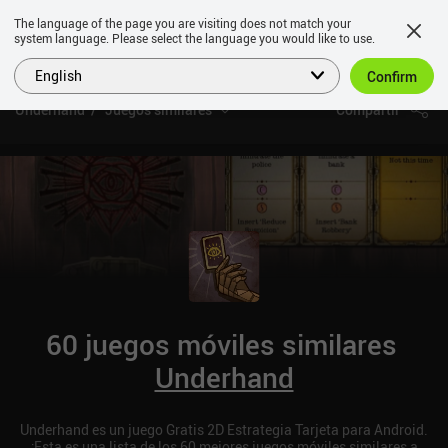
The language of the page you are visiting does not match your
system language. Please select the language you would like to use.
English
Confirm
Underhand
Juegos similares
Compartir
60 juegos móviles similares
Underhand
Underhand es un juego Gratis 2D Estrategia Tarjeta para Android.
¡Esta es una lista de los 60 mejores juegos móviles similares a