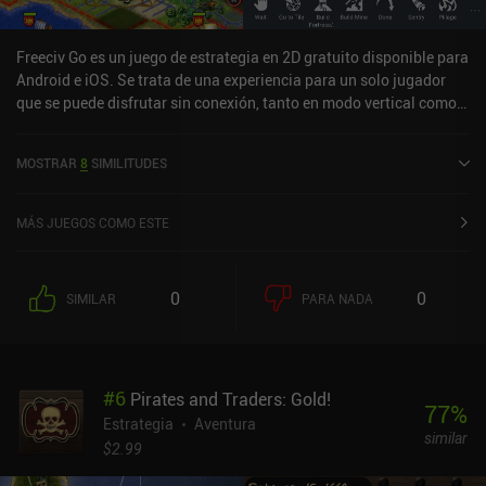
Freeciv Go es un juego de estrategia en 2D gratuito disponible para
Android e iOS. Se trata de una experiencia para un solo jugador
que se puede disfrutar sin conexión, tanto en modo vertical como
horizontal. Freeciv Go se lanzó en septiembre de 2021 y cuenta
actualmente con una valoración de 4,1 sobre 5,0 en Google Play y
MOSTRAR
8
SIMILITUDES
de 4,2 sobre 5,0 en la App Store de iOS.
MÁS JUEGOS COMO ESTE
0
0
SIMILAR
PARA NADA
#
6
Pirates and Traders: Gold!
77
%
Estrategia
Aventura
similar
$2.99