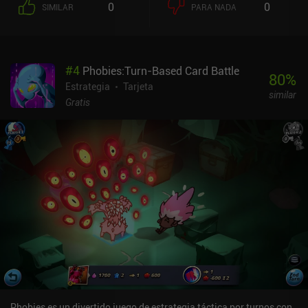
0
0
SIMILAR
PARA NADA
#
4
Phobies:Turn-Based Card Battle
80
%
Estrategia
Tarjeta
similar
Gratis
Phobies es un divertido juego de estrategia táctica por turnos con