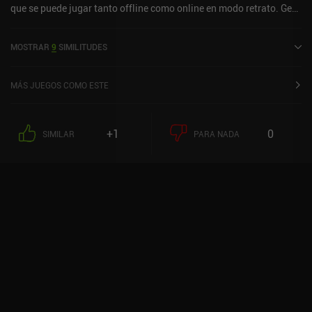
que se puede jugar tanto offline como online en modo retrato. Geo
Gods se lanzó en julio de 2023 y tiene una valoración actual de 4,5
sobre 5,0 en Google Play y de 4,6 sobre 5,0 en la App Store de iOS.
MOSTRAR
9
SIMILITUDES
MÁS JUEGOS COMO ESTE
+1
0
SIMILAR
PARA NADA