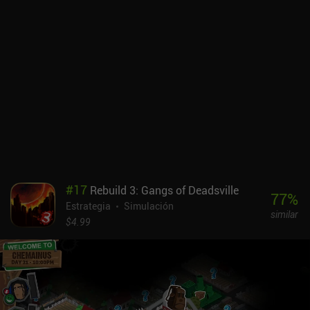
territorios se unen a nuestra causa. Gestionar con cuidado los
recursos disponibles es clave para sobrevivir, ya que cuantos más
seguidores tengamos, más suministros se necesitarán y más
difícil será mantener contentos a todos. Los eventos y encuentros
aleatorios aportan algo de caos a la experiencia de juego, y el
peligro constante de ser invadido por hordas itinerantes me
mantuvo intensamente concentrado.Rebuild es un juego premium
de 2,99 $ sin anuncios ni iAP. Aunque probablemente no te
mantendrá ocupado mucho tiempo, es un juego sólido hecho con
dedicación y esmero al que resulta divertido jugar de vez en
cuando.
#
17
Rebuild 3: Gangs of Deadsville
77
%
Estrategia
Simulación
similar
$4.99