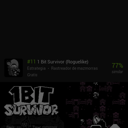
combate. Aquí entran en juego varios factores, como el alcance de
los ataques, las habilidades especiales de los personajes y la
resistencia restante, y algunos héroes son más adecuados para
determinadas situaciones tácticas. El objetivo es hacernos con
todas las ciudades rivales para desbloquear el siguiente nivel de
dificultad y poder empezar una nueva campaña aleatoria tras
comprar algunas mejoras permanentes. Casi como un roguelite.
World Rumble se monetiza mediante la venta de dos monedas del
juego que se utilizan para comprar diversas mejoras permanentes
y de un solo uso, y desbloquear nuevas naciones y equipamiento
#
11
1 Bit Survivor (Roguelike)
inicial. También hay un pase de batalla para acceso ilimitado a
77
%
Estrategia
Rastreador de mazmorras
eventos cronometrados, y anuncios incentivados para
similar
recompensas extra.A pesar de la monetización, es fácil disfrutar
Gratis
del juego como jugador libre.El juego sigue en desarrollo activo,
con nuevas características y eventos cronometrados que se
introducen con frecuencia. El multijugador llevaría realmente la
experiencia a un nivel completamente nuevo, pero la cantidad de
contenido para un solo jugador ya es suficiente para muchas
horas de juego.