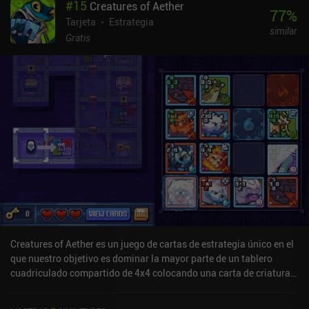
#
15
Creatures of Aether
podemos elegir una bonificación, como una mejora de salud, o
77
%
balas y bombas extra, y el objetivo es superar los 20 niveles sin
Tarjeta
Estrategia
similar
morir.Para mí, la mayor desventaja es que es imposible limpiar un
Gratis
nivel de todos los enemigos, ya que siguen apareciendo en
números progresivamente mayores hasta que nos superan. En su
lugar, para completar un nivel, debemos matar rápidamente y
escapar a través de un portal que aparece en algún momento. El
otro inconveniente es que, aunque los niveles se generan
aleatoriamente, siempre siguen la misma historia, lo que significa
que nos encontramos con los mismos enemigos y elegimos las
mismas mejoras en cada carrera, lo que perjudica seriamente la
rejugabilidad del juego.Bounty Hunter Space Lizard es
completamente gratuito, sin anuncios ni iAP. En general, aunque el
juego no es el mejor del género, ofrece una experiencia roguelike
por turnos decente para los aficionados al género, y especialmente
si disfrutas creando grandes explosiones en cadena.
Creatures of Aether es un juego de cartas de estrategia único en el
que nuestro objetivo es dominar la mayor parte de un tablero
cuadriculado compartido de 4x4 colocando una carta de criatura
de nuestra mano en cada turno.Cada carta tiene un número de
potencia en cada uno de sus cuatro lados. Colocar una carta junto