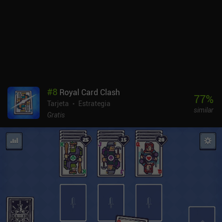
aprendizaje inicial, las partidas se vuelven rápidamente
satisfactorias y tienen la duración justa, proporcionando una
experiencia desafiante pero justa sin pasarse de la raya.
Visualmente, Landnama es escalofriantemente bello, con su estilo
artístico nórdico medieval y una banda sonora relajante y
atmosférica. A medida que se acerca el invierno, la interfaz cambia
sutilmente, con la nieve cayendo lentamente para crear una
tensión siniestra. Esta es una de mis características favoritas del
juego. La falta de combate no será del agrado de todos, pero el
#
8
Royal Card Clash
juego se basa en la gestión de recursos y la estrategia, haciendo de
77
%
Tarjeta
Estrategia
la supervivencia el verdadero adversario. También es un excelente
similar
port que traslada sus complejidades a un formato apto para
Gratis
móviles. Probar Landnama es gratis, con un iAP de 4,99 $ para
desbloquear el juego completo. Los fans de la estrategia, la
resolución de puzles y la mecánica de los juegos de tablero
encontrarán aquí mucho que masticar, ya que Landnama es una
experiencia de supervivencia vikinga bastante memorable.