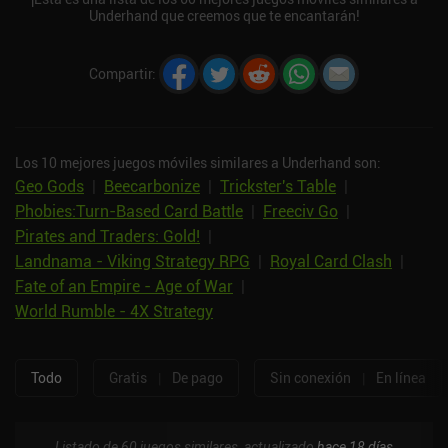
Underhand que creemos que te encantarán!
Compartir
:
Los 10 mejores juegos móviles similares a Underhand son:
Geo Gods
|
Beecarbonize
|
Trickster's Table
|
Phobies:Turn-Based Card Battle
|
Freeciv Go
|
Pirates and Traders: Gold!
|
Landnama - Viking Strategy RPG
|
Royal Card Clash
|
Fate of an Empire - Age of War
|
World Rumble - 4X Strategy
Todo
Gratis
|
De pago
Sin conexión
|
En línea
Listado de 60 juegos similares, actualizado
hace 18 días