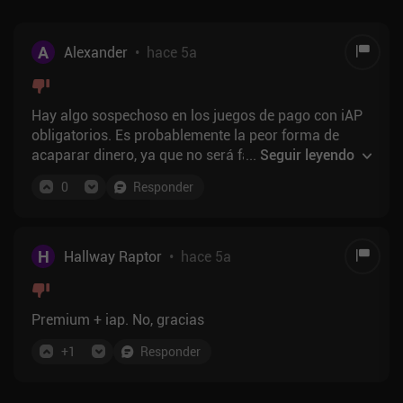
A
Alexander
•
hace 5a
Hay algo sospechoso en los juegos de pago con iAP
obligatorios. Es probablemente la peor forma de
acaparar dinero, ya que no será fácil resistirse a
...
Seguir leyendo
comprar recursos adicionales para progresar en el
0
Responder
juego. De lo contrario, te sentirás como si hubieras
malgastado el pago inicial en nada. Yo evitaría este
tipo de juegos peligrosos, por muy buena que sea la
jugabilidad real. P.D. Creo que, en el mundo de los
H
Hallway Raptor
•
hace 5a
juegos de PC/Consola, Ubisoft es famosa por hacer
este tipo de basura.
Premium + iap. No, gracias
+
1
Responder