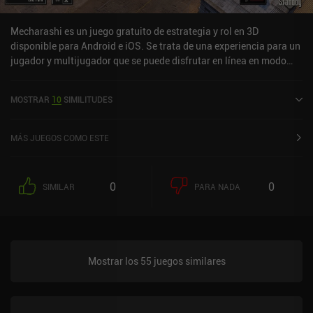
Mecharashi es un juego gratuito de estrategia y rol en 3D
disponible para Android e iOS. Se trata de una experiencia para un
jugador y multijugador que se puede disfrutar en línea en modo
horizontal. Ha recibido 2 valoraciones de los usuarios de la
comunidad MiniReview. Mecharashi se lanzó en julio de 2025 y
MOSTRAR
10
SIMILITUDES
tiene actualmente una puntuación de 4,6 sobre 5,0 en Google Play
y de 4,8 sobre 5,0 en la App Store de iOS.
MÁS JUEGOS COMO ESTE
0
0
SIMILAR
PARA NADA
Mostrar los 55 juegos similares