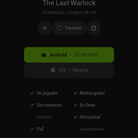
The Last Warlock
Estrategia
Juegos de rol
Favorito
Android
—
$3.99 (iAP)
iOS
—
Muerto
Un jugador
Multijugador
Sin conexión
En línea
Vertical
Horizontal
PvE
Cooperativo