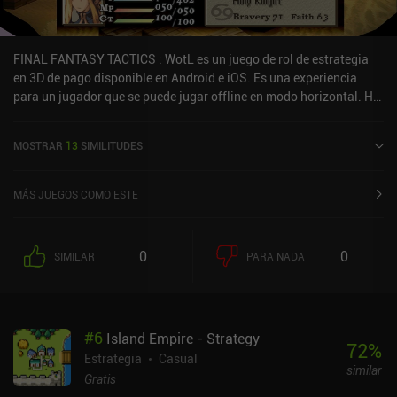
FINAL FANTASY TACTICS : WotL es un juego de rol de estrategia
en 3D de pago disponible en Android e iOS. Es una experiencia
para un jugador que se puede jugar offline en modo horizontal. Ha
recibido 3 valoraciones de usuarios de la comunidad MiniReview.
FINAL FANTASY TACTICS : WotL se lanzó en junio de 2015 y tiene
MOSTRAR
13
SIMILITUDES
una valoración actual de 4 sobre 5,0 en Google Play y de 3,8 sobre
5,0 en la App Store de iOS.
MÁS JUEGOS COMO ESTE
0
0
SIMILAR
PARA NADA
#
6
Island Empire - Strategy
72
%
Estrategia
Casual
similar
Gratis