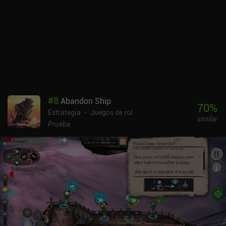
montón de trampas ambientales y peligrosos barriles repartidos
por cada planta, proporciona una experiencia de combate con
mucha profundidad táctica. La perspectiva isométrica es
agradable, pero también hace que todo parezca un poco diminuto
en las pequeñas pantallas de los teléfonos. Además, los controles
son más adecuados para el teclado y el ratón, pero con la
suficiente práctica, esta cuestión acaba dejando de ser un
problema.SFD: Rogue TRPG es un juego premium de 4,49 $ sin
anuncios ni iAPs. También hay disponible una versión demo
#
8
Abandon Ship
gratuita con sólo uno de los ocho pisos. Gracias a su gran
70
%
Estrategia
Juegos de rol
rejugabilidad, el juego proporciona decenas de horas de diversión,
similar
así que si eres un fan de los dungeon crawlers complejos, esto
Prueba
puede ser exactamente lo que necesitas.