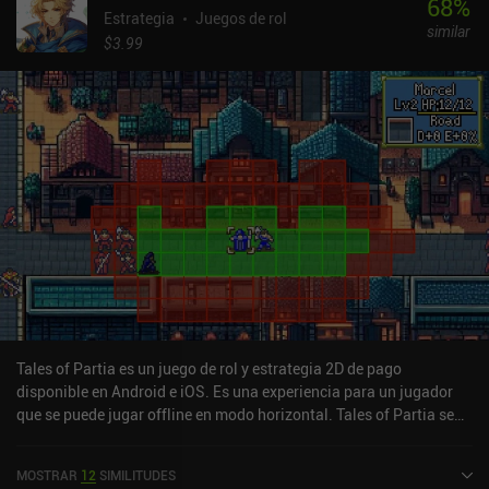
68
%
Estrategia
Juegos de rol
similar
$3.99
Tales of Partia es un juego de rol y estrategia 2D de pago
disponible en Android e iOS. Es una experiencia para un jugador
que se puede jugar offline en modo horizontal. Tales of Partia se
lanzó en abril de 2024 y tiene una valoración actual de 4,5 sobre
5,0 en Google Play y de 3,9 sobre 5,0 en la App Store de iOS.
MOSTRAR
12
SIMILITUDES