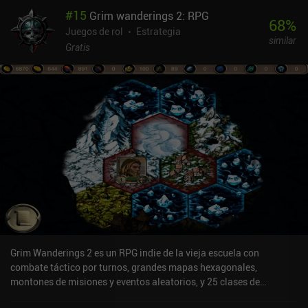
estadísticas más altas para que se necesiten menos personajes en
#
15
Grim wanderings 2: RPG
total para cumplir el requisito. Esto es especialmente importante
68
%
porque cada personaje sólo puede participar en una tarea por
Juegos de rol
Estrategia
similar
turno.Las batallas tienen lugar en una pantalla aparte, en la que
Gratis
atacamos por turnos con los personajes que hemos llevado al
combate. Aquí entran en juego varios factores, como el alcance de
los ataques, las habilidades especiales de los personajes y la
resistencia restante, y algunos héroes son más adecuados para
determinadas situaciones tácticas. El objetivo es hacernos con
todas las ciudades rivales para desbloquear el siguiente nivel de
dificultad y poder empezar una nueva campaña aleatoria tras
comprar algunas mejoras permanentes. Casi como un roguelite.
World Rumble se monetiza mediante la venta de dos monedas del
juego que se utilizan para comprar diversas mejoras permanentes
y de un solo uso, y desbloquear nuevas naciones y equipamiento
inicial. También hay un pase de batalla para acceso ilimitado a
eventos cronometrados, y anuncios incentivados para
recompensas extra.A pesar de la monetización, es fácil disfrutar
Grim Wanderings 2 es un RPG indie de la vieja escuela con
del juego como jugador libre.El juego sigue en desarrollo activo,
combate táctico por turnos, grandes mapas hexagonales,
con nuevas características y eventos cronometrados que se
montones de misiones y eventos aleatorios, y 25 clases de
introducen con frecuencia. El multijugador llevaría realmente la
personajes únicas.En el modo Aventura o Estrategia, viajaremos
experiencia a un nivel completamente nuevo, pero la cantidad de