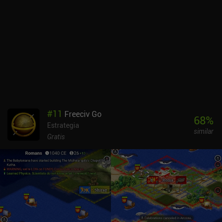
texto diminuto pueden dificultar la navegación por el menú.
Además, la mayoría de los hechizos parecen casi iguales, y aunque
los objetos del inventario se distinguen, son difíciles de ver con
claridad en pantallas pequeñas. Lo que realmente diferencia a
AlterKnight es su experiencia multijugador única, en la que un
jugador organiza una partida a la que otro jugador se une a través
de una red local o una conexión Bluetooth. Esta característica
funciona muy bien y hace que la exploración y el combate sean
mucho más divertidos. AlterKnight es un juego premium de 1,99 $
sin anuncios ni iAP. Aunque el juego vale su precio sólo por la
experiencia multijugador, el infinito modo para un jugador lo
#
11
Freeciv Go
convierte en una recomendación fácil para los fans de los RPG de
68
%
Estrategia
la vieja escuela.
similar
Gratis