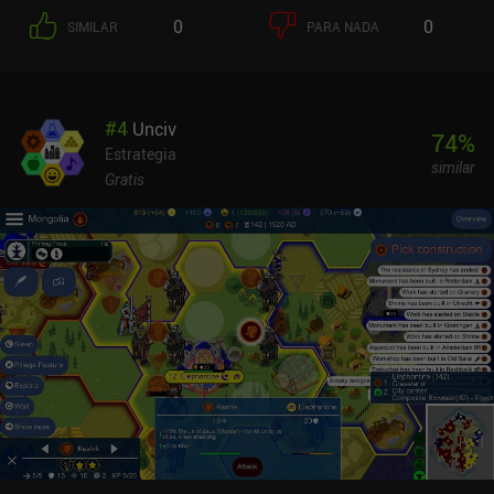
entrañable y un refrescante cambio de ritmo respecto a los temas
0
0
SIMILAR
PARA NADA
recurrentes del género. Afortunadamente, la dificultad es
adecuada para jugadores de todas las edades. El diseño de los
niveles también es muy creativo, y a menudo me pillaron
desprevenido los ingeniosos giros. Además, las habilidades
#
4
Unciv
especiales de los generales, llamadas Grooves, añaden una
74
%
interesante capa de estrategia que mantiene el dinamismo de las
Estrategia
similar
batallas. Aparte del contenido preestablecido, también hay un
Gratis
editor de mapas y campañas personalizados con la posibilidad de
compartirlos con la comunidad, lo que aumenta enormemente la
rejugabilidad del juego. Personalmente, no me gustó que hicieran
falta dos dedos para mover el mapa, y me gustaría que hubiera un
botón de menú en lugar de tener que pulsar dos veces sobre una
ficha para acceder a opciones como "terminar turno" y "renunciar".
Pero aparte de eso, la interfaz es buena. Jugando en mi Samsung
S25 Ultra con una funda, tuve que hacer pequeños descansos para
dejar que el teléfono se enfriara un poco después de una hora de
juego. Además, la batería es bastante exigente. Pero lo más
importante es que el juego nunca se bloqueó ni falló, cosa que
agradezco. El problema del calentamiento también lo comentó
otro miembro de nuestro equipo. A pesar de estos pequeños