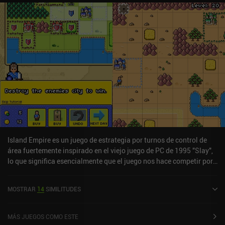
Island Empire es un juego de estrategia por turnos de control de
área fuertemente inspirado en el viejo juego de PC de 1995 "Slay",
lo que significa esencialmente que el juego nos hace competir por
el dominio del territorio moviendo estratégicamente nuestras
tropas hacia los lugares adecuados. El campo de juego consiste en
MOSTRAR
14
SIMILITUDES
una cuadrícula cuadrada en la que algunas casillas están
controladas por uno de nuestros rivales. En cada turno, ganamos
dinero proporcional al número de fichas que controlamos, así que
MÁS JUEGOS COMO ESTE
al principio del juego se trata de capturar tantas fichas como sea