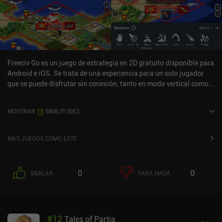
Freeciv Go es un juego de estrategia en 2D gratuito disponible para
Android e iOS. Se trata de una experiencia para un solo jugador
que se puede disfrutar sin conexión, tanto en modo vertical como
horizontal. Freeciv Go se lanzó en septiembre de 2021 y cuenta
actualmente con una valoración de 4,1 sobre 5,0 en Google Play y
MOSTRAR
15
SIMILITUDES
de 4,2 sobre 5,0 en la App Store de iOS.
MÁS JUEGOS COMO ESTE
0
0
SIMILAR
PARA NADA
#
12
Tales of Partia