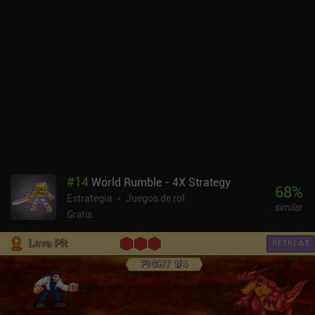
hasta que hayamos usado las balas restantes y recargado.
Afortunadamente, el cañón de la pistola gira después de cada
movimiento, por lo que las balas restantes cambian
constantemente de posición. Al terminar un nivel, podemos elegir
una de las tres habilidades activas o pasivas antes de seguir
adelante, hasta que nos enfrentamos al temible monstruo jefe de
alquitrán. Me gusta la cantidad de situaciones tácticas
interesantes que crea este juego aparentemente sencillo. Resulta
increíblemente satisfactorio hacer caer a los enemigos en trampas
o hacer que se maten entre ellos, provocando a veces reacciones
en cadena. Ojalá hubiera una indicación clara del orden de turno
de los enemigos para que nuestra toma de decisiones fuera aún
#
14
World Rumble - 4X Strategy
más estratégica. El juego cuenta con bonitos gráficos en 3D y
68
%
Estrategia
Juegos de rol
espectaculares efectos visuales, lo que también lo hace un poco
similar
pesado. Incluso admite mandos externos, aunque son difíciles de
Gratis
usar en modo retrato. Guncho se puede jugar gratis en el modo
estándar, que se mantiene gracias a los anuncios. Un único iAP de
4,99 $ desbloquea el juego completo, incluido el modo experto y
los desafíos diarios, y elimina los anuncios.