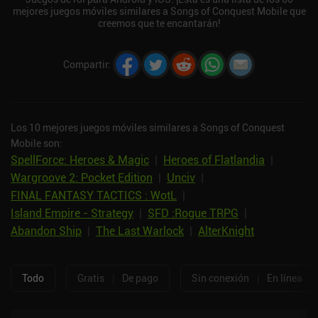
mejores juegos móviles similares a Songs of Conquest Mobile que
creemos que te encantarán!
Compartir
:
Los 10 mejores juegos móviles similares a Songs of Conquest
Mobile son:
SpellForce: Heroes & Magic
|
Heroes of Flatlandia
|
Wargroove 2: Pocket Edition
|
Unciv
|
FINAL FANTASY TACTICS : WotL
|
Island Empire - Strategy
|
SFD :Rogue TRPG
|
Abandon Ship
|
The Last Warlock
|
AlterKnight
Todo
Gratis
|
De pago
Sin conexión
|
En línea