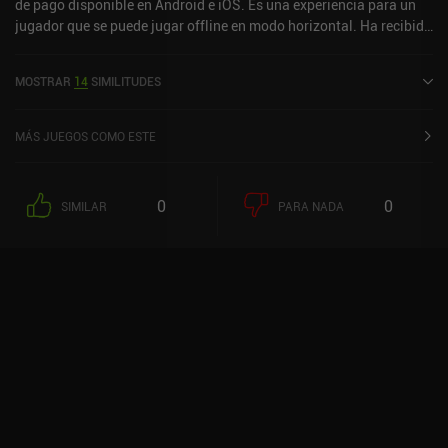
de pago disponible en Android e iOS. Es una experiencia para un
jugador que se puede jugar offline en modo horizontal. Ha recibido
1 valoración de usuario de la comunidad MiniReview. SpellForce:
Heroes & Magic se lanzó en abril de 2019 y tiene una valoración
MOSTRAR
14
SIMILITUDES
actual de 3,1 sobre 5,0 en Google Play y de 3,9 sobre 5,0 en la App
Store de iOS.
MÁS JUEGOS COMO ESTE
0
0
SIMILAR
PARA NADA