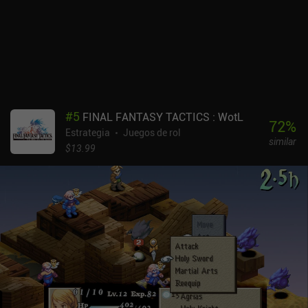
entusiastas, y casi todas las semanas se publican nuevas
versiones. La gran comunidad ayuda con las pruebas de juego y el
desarrollo de mods, mapas personalizados e incluso nuevas
funciones que se integran en el código principal.Unciv es
completamente gratuito, sin anuncios ni iAP, así que si te
consideras un fan de Civilization y no te echa para atrás el estilo
artístico simplista y los errores ocasionales, deberías jugar a este
juego. No encontrarás nada mejor que se ejecute con la misma
#
5
FINAL FANTASY TACTICS : WotL
fluidez en la mayoría de los dispositivos Android.
72
%
Estrategia
Juegos de rol
similar
$13.99