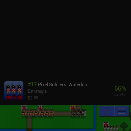
nivel, desbloqueando nuevas habilidades y equipándolos con
equipos más potentes. También desbloqueamos mejoras para
nuestra base, que nos proporcionan más potenciadores y nuevas
armas. El daño de nuestros ataques se determina en función de un
rango establecido tirando dados. Sin embargo, estas animaciones
de tirada de dados tardan un rato, así que recomiendo
encarecidamente desactivarlas. Por suerte, todos los modelos 3D
están bien animados y sus texturas están muy bien detalladas. Mi
única frustración fue que la animación al caminar era demasiado
lenta, incluso en la configuración más rápida. El juego cuenta con
una sólida mecánica de base, pero me gustaría que los enemigos
hicieran algo más que esperar a que entremos en su zona. Además,
los mapas pueden resultar un poco repetitivos e innecesariamente
#
17
Pixel Soldiers: Waterloo
largos a veces. Arcane Quest 4 se monetiza mediante económicos
66
%
Estrategia
iAPs para desbloquear nuevos personajes y progresar más rápido.
similar
El juego se puede disfrutar fácilmente de forma gratuita, ya que no
$2.99
hay presión competitiva ni muros de pago. Es una gran elección si
te gustan los juegos complejos de estrategia por turnos con
mecánicas sólidas.