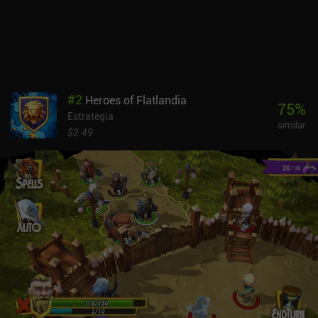
#
2
Heroes of Flatlandia
75
%
Estrategia
similar
$2.49