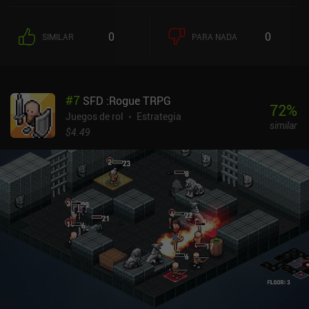
posible. Para conseguirlo, contratamos guerreros que podemos
mover para atacar a tropas enemigas de niveles iguales.
0
0
SIMILAR
PARA NADA
Curiosamente, también podemos fusionar dos unidades para crear
un guerrero de un nivel superior, que es una mecánica que
debemos utilizar a lo largo del juego para hacernos más fuertes.
Por desgracia, no podemos engendrar un número infinito de
#
7
SFD :Rogue TRPG
soldados, ya que cada unidad y estructura bajo nuestro control
72
%
requiere un mantenimiento constante que se deduce de nuestra
Juegos de rol
Estrategia
similar
reserva de oro en cada turno. Si no pagamos, todas nuestras
$4.49
unidades mueren de hambre, y cualquier región que no esté
conectada a otra se convierte en un reino propio, con una
economía y un ejército independientes. Esto hace que "divide y
vencerás" sea una estrategia eficaz incluso contra un enemigo
superior. Me ha gustado cómo el juego introduce gradualmente su
mecánica a través de una serie de atractivos niveles de campaña.
Paso a paso, aprendemos sus complejidades tácticas, que
finalmente nos permiten derrotar incluso al oponente PvE más
desafiante - y ganar contra amigos en las escaramuzas
multijugador en el mismo dispositivo. Island Empire se monetiza a
través de algunos iAP que desactivan los anuncios ocasionales,
desbloquean paquetes de misiones adicionales y proporcionan