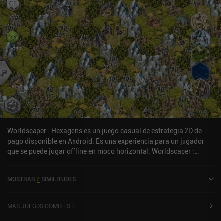
medida que avanzamos en el juego, se introducen nuevos
personajes y acontecimientos, lo que añade algo de variedad a la
jugabilidad. La monetización es muy relajada, centrándose en
iAPs que facilitan ligeramente el juego y anuncios ocasionales que
se pueden eliminar por 1 $. El juego se puede disfrutar y explorar
plenamente como jugador libre, lo que convierte a Lapse: Un
Futuro Olvidado una gran elección para cualquiera que disfrute de
un juego cargado de historia con mucha toma de decisiones.
Worldscaper : Hexagons es un juego casual de estrategia 2D de
pago disponible en Android. Es una experiencia para un jugador
que se puede jugar offline en modo horizontal. Worldscaper :
Hexagons fue lanzado en noviembre de 2025.
MOSTRAR
7
SIMILITUDES
MÁS JUEGOS COMO ESTE