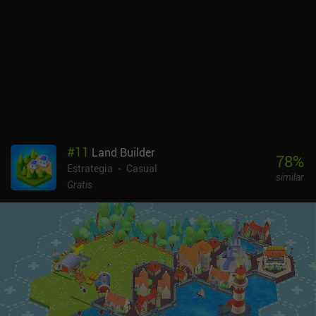
desbloquear o mejorar hexágonos. Aunque hay una ligera curva de
aprendizaje inicial, las partidas se vuelven rápidamente
satisfactorias y tienen la duración justa, proporcionando una
experiencia desafiante pero justa sin pasarse de la raya.
Visualmente, Landnama es escalofriantemente bello, con su estilo
artístico nórdico medieval y una banda sonora relajante y
atmosférica. A medida que se acerca el invierno, la interfaz cambia
sutilmente, con la nieve cayendo lentamente para crear una
tensión siniestra. Esta es una de mis características favoritas del
juego. La falta de combate no será del agrado de todos, pero el
#
11
Land Builder
juego se basa en la gestión de recursos y la estrategia, haciendo de
78
%
Estrategia
Casual
la supervivencia el verdadero adversario. También es un excelente
similar
port que traslada sus complejidades a un formato apto para
Gratis
móviles. Probar Landnama es gratis, con un iAP de 4,99 $ para
desbloquear el juego completo. Los fans de la estrategia, la
resolución de puzles y la mecánica de los juegos de tablero
encontrarán aquí mucho que masticar, ya que Landnama es una
experiencia de supervivencia vikinga bastante memorable.