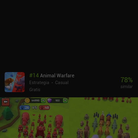
recursos necesarios para completar algunas de las misiones más
interesantes, y con sólo 20 turnos por ronda, parece que acabamos
de empezar antes de que se acabe el tiempo. Esto ejemplifica a la
perfección lo difícil que es para un movimiento de resistencia
marcar la diferencia, y hace que la experiencia de juego sea
frustrante. Por no mencionar que, aunque hay interesantes
opciones de diálogo, pocas parecen tener un impacto real.Through
The Darkest Of Times cuesta 7,99 $. Tiene una buena historia y
muchas cosas interesantes que decir sobre un tema delicado, pero
su arte decepcionante y su jugabilidad aburrida y mediocre lo
defraudan.
#
14
Animal Warfare
78
%
Estrategia
Casual
similar
Gratis