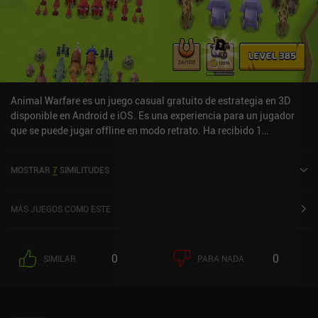
Animal Warfare es un juego casual gratuito de estrategia en 3D
disponible en Android e iOS. Es una experiencia para un jugador
que se puede jugar offline en modo retrato. Ha recibido 1
valoración de usuario de la comunidad MiniReview. Animal
Warfare se lanzó en agosto de 2020 y tiene una valoración actual
MOSTRAR
7
SIMILITUDES
de 4,5 sobre 5,0 en Google Play y de 4,8 sobre 5,0 en la App Store
de iOS.
MÁS JUEGOS COMO ESTE
0
0
SIMILAR
PARA NADA