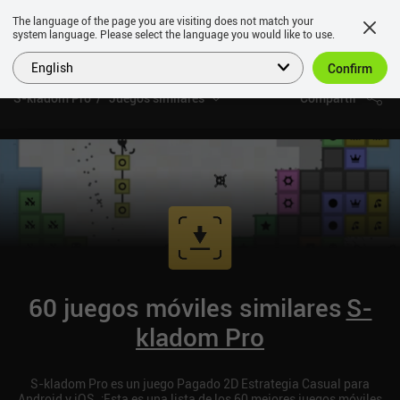
The language of the page you are visiting does not match your
system language. Please select the language you would like to use.
English
Confirm
S-kladom Pro
Juegos similares
Compartir
60 juegos móviles similares
S-
kladom Pro
S-kladom Pro es un juego Pagado 2D Estrategia Casual para
Android y iOS. ¡Esta es una lista de los 60 mejores juegos móviles