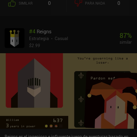
0
0
SIMILAR
PARA NADA
#
4
Reigns
87
%
Estrategia
Casual
similar
$2.99
Reigns es el ingenioso e influyente juego de aventuras basado en