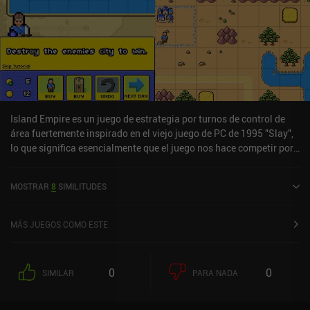
Island Empire es un juego de estrategia por turnos de control de
área fuertemente inspirado en el viejo juego de PC de 1995 "Slay",
lo que significa esencialmente que el juego nos hace competir por
el dominio del territorio moviendo estratégicamente nuestras
tropas hacia los lugares adecuados. El campo de juego consiste en
MOSTRAR
8
SIMILITUDES
una cuadrícula cuadrada en la que algunas casillas están
controladas por uno de nuestros rivales. En cada turno, ganamos
dinero proporcional al número de fichas que controlamos, así que
MÁS JUEGOS COMO ESTE
al principio del juego se trata de capturar tantas fichas como sea
posible. Para conseguirlo, contratamos guerreros que podemos
mover para atacar a tropas enemigas de niveles iguales.
0
0
SIMILAR
PARA NADA
Curiosamente, también podemos fusionar dos unidades para crear
un guerrero de un nivel superior, que es una mecánica que
debemos utilizar a lo largo del juego para hacernos más fuertes.