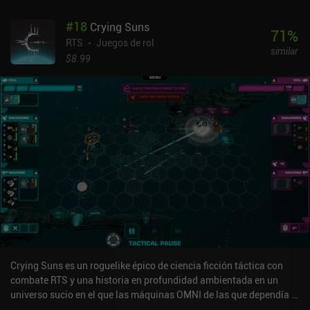
Por desgracia, no podemos engendrar un número infinito de
#
18
Crying Suns
soldados, ya que cada unidad y estructura bajo nuestro control
71
%
requiere un mantenimiento constante que se deduce de nuestra
RTS
Juegos de rol
similar
reserva de oro en cada turno. Si no pagamos, todas nuestras
$8.99
unidades mueren de hambre, y cualquier región que no esté
conectada a otra se convierte en un reino propio, con una
economía y un ejército independientes. Esto hace que "divide y
vencerás" sea una estrategia eficaz incluso contra un enemigo
superior. Me ha gustado cómo el juego introduce gradualmente su
mecánica a través de una serie de atractivos niveles de campaña.
Paso a paso, aprendemos sus complejidades tácticas, que
finalmente nos permiten derrotar incluso al oponente PvE más
desafiante - y ganar contra amigos en las escaramuzas
multijugador en el mismo dispositivo. Island Empire se monetiza a
través de algunos iAP que desactivan los anuncios ocasionales,
desbloquean paquetes de misiones adicionales y proporcionan
acceso al editor de mapas. Todos ellos son baratos y no son
realmente necesarios para disfrutar del juego. Creo que a muchos
Crying Suns es un roguelike épico de ciencia ficción táctica con
fans de los juegos de estrategia 4X les encantará este juego por su
combate RTS y una historia en profundidad ambientada en un
jugabilidad desafiante pero ágil.
universo sucio en el que las máquinas OMNI de las que dependía la
humanidad han dejado de funcionar y la sociedad se ha