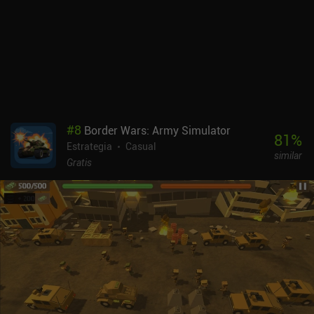
estructuras especializadas, como presas, para ralentizarlos. Pero
como estos peligros pueden eliminarse manualmente, la apuesta
es bastante baja. Tiny Pharaoh cuenta con moneda que puede
utilizarse para comprar bonificaciones iniciales para diferentes
misiones, y entradas para los niveles de desafío semanales. Esta
moneda sólo se puede ganar completando misiones o viendo
anuncios incentivados - no hay iAPs. Como constructor de
ciudades gratuito, de baja intensidad y con un mínimo de
anuncios, Tiny Pharaoh satisface las necesidades de aquellos que
#
8
Border Wars: Army Simulator
buscan un juego de estrategia ligero con sesiones de juego cortas.
81
%
Estrategia
Casual
similar
Gratis