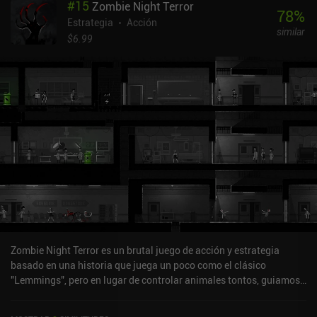
#
15
Zombie Night Terror
78
%
Estrategia
Acción
similar
$6.99
Zombie Night Terror es un brutal juego de acción y estrategia
basado en una historia que juega un poco como el clásico
"Lemmings", pero en lugar de controlar animales tontos, guiamos
a una horda de devoradores de cerebros hacia deliciosas
golosinas humanas. Cada nivel consiste en un laberinto de