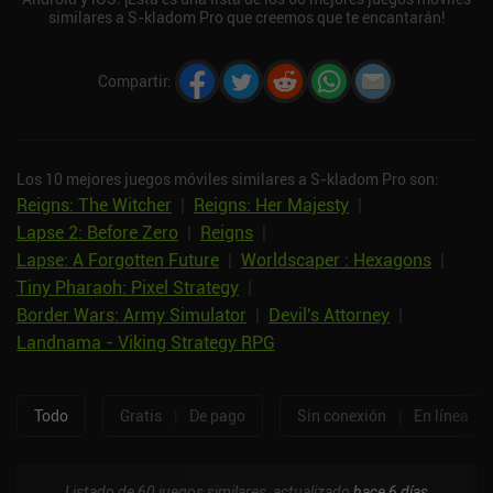
similares a S-kladom Pro que creemos que te encantarán!
Compartir
:
Los 10 mejores juegos móviles similares a S-kladom Pro son:
Reigns: The Witcher
|
Reigns: Her Majesty
|
Lapse 2: Before Zero
|
Reigns
|
Lapse: A Forgotten Future
|
Worldscaper : Hexagons
|
Tiny Pharaoh: Pixel Strategy
|
Border Wars: Army Simulator
|
Devil's Attorney
|
Landnama - Viking Strategy RPG
Todo
Gratis
|
De pago
Sin conexión
|
En línea
Listado de 60 juegos similares, actualizado
hace 6 días