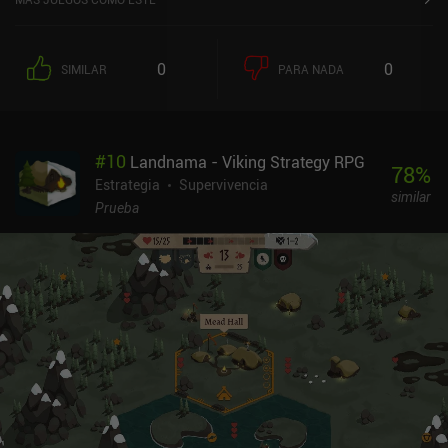
oponente infligiendo daño directo y, al mismo tiempo,
proporcionar suficientes defensas a nuestro propio personaje.
Ganar con éxito una batalla y conseguir logros opcionales nos
0
0
SIMILAR
PARA NADA
otorgan dinero que podemos utilizar para comprar muebles para
nuestra casa, lo que a su vez desbloquea nuevas habilidades y
mejora las ya existentes. Aunque la jugabilidad en sí no es
demasiado compleja ni profunda, es en los diálogos de la historia
#
10
Landnama - Viking Strategy RPG
entre batallas donde este juego brilla de verdad. Nuestro abogado
78
%
elige constantemente a los villanos más obvios para defenderlos
Estrategia
Supervivencia
similar
en el tribunal e inventa las historias más ridículas para alegar su
Prueba
inocencia. Sus cáusticas conversaciones y sus largas relaciones
con varios fiscales son una pareja hecha en el cielo, y crean una de
las experiencias más hilarantes que he tenido en móvil. Devil's
Attorney se vende por 4,99 $ sin anuncios ni iAPs. A pesar de ser
más bien corto y demasiado simple en ocasiones, puede resultar
muy entretenido para los aficionados a los juegos casuales de alta
calidad para móviles.