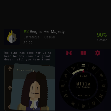
#
2
Reigns: Her Majesty
90
%
Estrategia
Casual
similar
$2.99