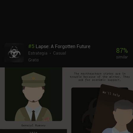
inusuales que puede experimentar nuestro personaje.El juego es
más adecuado para partidas cortas, ya que las cartas y las
opciones se vuelven repetitivas al cabo de un rato.
Afortunadamente, desbloqueamos nuevas cartas a medida que
avanzamos, y también hay varios finales que descubrir, aunque
para llegar a ellos hay que tomar algunas decisiones bastante
oscuras.Reigns es un juego premium de 2,99 $ sin anuncios ni iAP.
#
5
Lapse: A Forgotten Future
Con su estilo artístico minimalista pero claro y su gran sentido del
87
%
Estrategia
Casual
humor, es un ejemplo perfecto de juego que aprovecha las ventajas
similar
de jugar con una sola mano en un smartphone.
Gratis