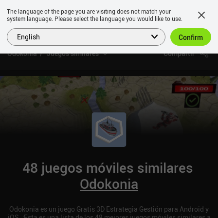
The language of the page you are visiting does not match your
system language. Please select the language you would like to use.
English
Confirm
Odokonia
Juegos similares
Compartir
48 juegos móviles similares
Odokonia
Odokonia es un juego Gratis 3D Estrategia Gestión para Android y
iOS. ¡Esta es una lista de los 48 mejores juegos móviles similares a