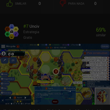
mientras que el mapache Vagabond es un inconformista que gana
0
0
SIMILAR
PARA NADA
puntos completando misiones individuales.El juego cuenta con
una gran variedad de opciones multijugador, como pasar y jugar,
multijugador en tiempo real y juego asíncrono con un límite de 3
días. Por desgracia, la mayoría de las partidas en línea son
#
7
Unciv
cerradas, lo que significa que puede ser difícil encontrar una
69
%
partida a la que unirse con desconocidos. Por suerte, la IA para un
Estrategia
similar
jugador es sólida e incluye un modo desafío para variar.Los
Gratis
gráficos son excelentemente simpáticos para un juego tan
despiadado, las animaciones son suaves y, aunque la animación
de la batalla se hace repetitiva, los efectos visuales hacen un gran
trabajo haciéndote olvidar que se trata de un juego de mesa.La
complejidad de las numerosas reglas de Root y la pronunciada
curva de aprendizaje son sus mayores inconvenientes y pueden
causar cierta frustración inicial. Se requiere mucha paciencia para
aprenderlo todo, lo que significa que no es un juego hecho para
jugadores ocasionales.Root Board Game es un juego premium de
9,99 $ con dos paquetes de expansión iAP bastante caros de 5,99 $
y 9,99 $ que complementan el juego principal añadiendo nuevas
facciones y opciones de IA. En general, Root es un gran juego de
estrategia con horas de entretenimiento para cualquier fan del
género.