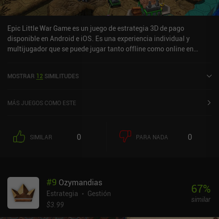
Epic Little War Game es un juego de estrategia 3D de pago
disponible en Android e iOS. Es una experiencia individual y
multijugador que se puede jugar tanto offline como online en
modo horizontal. Epic Little War Game se lanzó en junio de 2017 y
tiene una valoración actual de 3,9 sobre 5,0 en Google Play y de 4,2
MOSTRAR
12
SIMILITUDES
sobre 5,0 en la App Store de iOS.
MÁS JUEGOS COMO ESTE
0
0
SIMILAR
PARA NADA
#
9
Ozymandias
67
%
Estrategia
Gestión
similar
$3.99