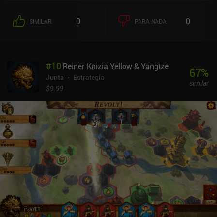
contratar tropas y reducir el despilfarro y, por último, el "Poder" es
el factor decisivo durante los enfrentamientos fronterizos. Cada
0
0
SIMILAR
PARA NADA
turno comienza con la obtención de ingresos basados en el terreno
en el mapa de cuadrícula hexagonal. A continuación, debemos
utilizar sabiamente nuestros recursos disponibles y decidir en qué
debemos gastar nuestra riqueza restante al final de nuestro turno.
#
10
Reiner Knizia Yellow & Yangtze
El juego presenta algunas mecánicas inteligentes que me han
67
%
gustado mucho, como el coste de los alimentos, que aumenta
Junta
Estrategia
similar
cuanto más exploramos, y el terreno accidentado, que encarece la
$9.99
construcción de ciudades. Durante el combate, si nuestras
fronteras se tocan, la civilización con mayor Poder incluso
absorbe territorio lentamente a menos que el otro bando
contraataque a tiempo. También hay un árbol tecnológico que
añade otra capa de estrategia, y "cartas de oportunidad" que
ofrecen ventajas condicionales en cada turno, lo que ayuda a
mantener las cosas frescas. Para ganar, debemos completar una
serie de objetivos aleatorios, cada uno de los cuales nos da
coronas. Gana la primera civilización que consiga el número
necesario de coronas. Como los objetivos son dinámicos, estamos
constantemente trabajando en uno mientras perseguimos los
demás. Cada época introduce nuevos mapas, naciones y