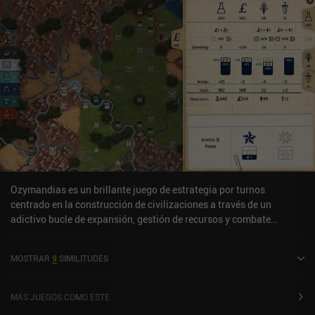
Ozymandias es un brillante juego de estrategia por turnos
centrado en la construcción de civilizaciones a través de un
adictivo bucle de expansión, gestión de recursos y combate
territorial. En el juego tenemos que elegir una civilización de una
época específica y correr para completar los objetivos antes de que
MOSTRAR
9
SIMILITUDES
lo hagan las naciones rivales. Todo gira en torno a la gestión de
cuatro recursos clave: la "Comida" se utiliza para el movimiento y
la expansión, la "Investigación" se gasta para desbloquear
MÁS JUEGOS COMO ESTE
tecnología y aumentar el rendimiento, la "Riqueza" se invierte en