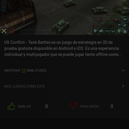
US Conflict - Tank Battles es un juego de estrategia en 3D de
prueba gratuita disponible en Android e iOS. Es una experiencia
individual y multijugador que se puede jugar tanto offline como
online en modo horizontal. US Conflict - Tank Battles se lanzó en
febrero de 2020 y tiene una valoración actual de 4,4 sobre 5,0 en
MOSTRAR
12
SIMILITUDES
Google Play y de 4,6 sobre 5,0 en la App Store de iOS.
MÁS JUEGOS COMO ESTE
0
0
SIMILAR
PARA NADA