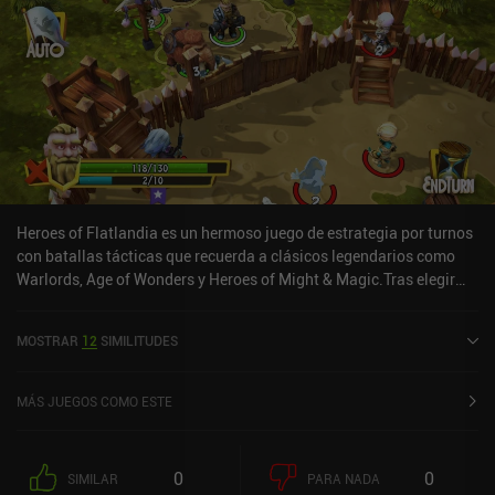
Heroes of Flatlandia es un hermoso juego de estrategia por turnos
con batallas tácticas que recuerda a clásicos legendarios como
Warlords, Age of Wonders y Heroes of Might & Magic.Tras elegir
una de las cuatro facciones disponibles, nos aventuramos en un
mundo de fantasía 3D de vivos colores, donde competimos por el
MOSTRAR
12
SIMILITUDES
control territorial contra facciones rivales. En cada turno,
podemos contratar y mover unidades por el mapa para recoger
recursos, y mejorar nuestra capital para aumentar nuestra
MÁS JUEGOS COMO ESTE
prosperidad y ofrecer mejores opciones de combate. Sólo hay un
recurso que gestionar, y las opciones de desarrollo del reino son
limitadas, pero por suerte, esto no afecta demasiado a la
0
0
SIMILAR
PARA NADA
profundidad estratégica del juego.Lo que hace que el juego