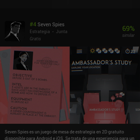
destaque son sus batallas tácticas completamente renderizadas
en 3D contra ejércitos enemigos o criaturas neutrales. Estas
batallas tienen lugar en un campo hexagonal independiente,
#
4
Seven Spies
donde nos turnamos para mover nuestras tropas, acuchillar a los
69
%
enemigos, disparar proyectiles desde lejos y lanzar poderosos
Estrategia
Junta
similar
hechizos. Cada jugador tiene un héroe principal único que
Gratis
acumula XP y gana nuevas habilidades a medida que avanzamos,
pero como el combate puede ser iniciado por cualquier unidad, nos
enfrentamos al dilema táctico común de si dividir nuestras tropas
para cubrir mayores áreas, o combinarlas para aumentar su
eficacia en combate.El juego ofrece un conjunto de escenarios
para un jugador y multijugador en caliente contra hasta cuatro
oponentes. Por desgracia, la IA no ofrece grandes desafíos y no
hay campaña de historia. El multijugador online también está por
llegar.Heroes of Flatlandia cuesta 2,49 $ en Android y 1,99 $ en
iOS. En Android, también hay una versión demo para probarlo
antes de comprarlo. A pesar de su simplicidad y falta de contenido
a largo plazo, sigue siendo una experiencia agradable para los
fans de los juegos de estrategia bien hechos.
Seven Spies es un juego de mesa de estrategia en 2D gratuito
disponible para Android e iOS. Se trata de una experiencia para un