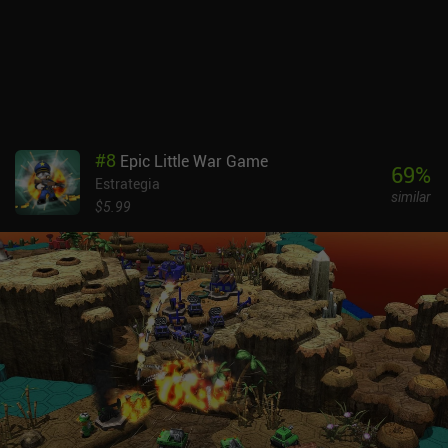
versiones. La gran comunidad ayuda con las pruebas de juego y el
desarrollo de mods, mapas personalizados e incluso nuevas
funciones que se integran en el código principal.Unciv es
completamente gratuito, sin anuncios ni iAP, así que si te
consideras un fan de Civilization y no te echa para atrás el estilo
artístico simplista y los errores ocasionales, deberías jugar a este
juego. No encontrarás nada mejor que se ejecute con la misma
#
8
Epic Little War Game
fluidez en la mayoría de los dispositivos Android.
69
%
Estrategia
similar
$5.99