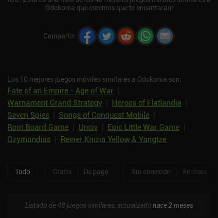
Odokonia que creemos que te encantarán!
Compartir
:
Los 10 mejores juegos móviles similares a Odokonia son:
Fate of an Empire - Age of War
|
Warnament Grand Strategy
|
Heroes of Flatlandia
|
Seven Spies
|
Songs of Conquest Mobile
|
Root Board Game
|
Unciv
|
Epic Little War Game
|
Ozymandias
|
Reiner Knizia Yellow & Yangtze
Todo
Gratis
|
De pago
Sin conexión
|
En línea
Listado de 48 juegos similares, actualizado
hace 2 meses