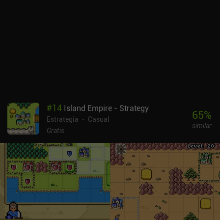
de un juego de mesa, pero visualmente a veces resulta bastante
plano. En el lado positivo, las ilustraciones de las cartas son muy
buenas y transmiten un ambiente de aventura, terror o fantasía,
dependiendo del personaje. Unmatched cuesta 7,99 $, con la
opción de comprar todos los personajes adicionales previstos y
lanzados anteriormente por 9,99 $ o a través de iAP individuales.
Dado que el juego base sólo nos proporciona 4 personajes, el
precio es bastante caro. En general, aunque la jugabilidad no sea
la más original, el tema me ha enganchado y me lo he pasado en
grande jugando a Unmatched.
#
14
Island Empire - Strategy
65
%
Estrategia
Casual
similar
Gratis