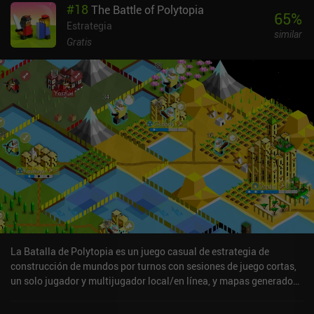
#
18
The Battle of Polytopia
65
%
Estrategia
similar
Gratis
La Batalla de Polytopia es un juego casual de estrategia de
construcción de mundos por turnos con sesiones de juego cortas,
un solo jugador y multijugador local/en línea, y mapas generados
aleatoriamente que mantienen el juego interesante.Tras iniciar
una nueva partida seleccionando uno de los 14 líderes, el objetivo