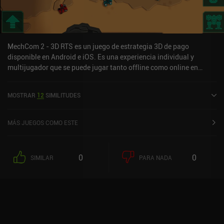
durante un día viendo un anuncio que no se puede saltar, una
forma poco convencional pero muy fácil de usar. El juego sigue en
pleno desarrollo, así que si te gustan las estrategias 4X por turnos,
no dejes de echarle un vistazo.
MechCom 2 - 3D RTS es un juego de estrategia 3D de pago
disponible en Android e iOS. Es una experiencia individual y
multijugador que se puede jugar tanto offline como online en
modo horizontal. MechCom 2 - 3D RTS se lanzó en abril de 2016 y
tiene una valoración actual de 4 sobre 5,0 en Google Play y de 4,6
MOSTRAR
12
SIMILITUDES
sobre 5,0 en la App Store de iOS.
MÁS JUEGOS COMO ESTE
0
0
SIMILAR
PARA NADA