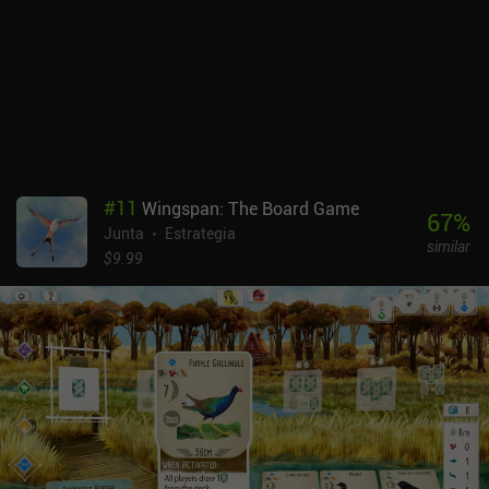
curva de aprendizaje, pero también es muy rápido: una partida
completa en solitario puede terminarse en 15 minutos. Una vez
que entendí el concepto, el juego me pareció muy entretenido.
Jugar contra la IA está muy bien, pero el juego realmente brilla en
multijugador -en tiempo real o asíncrono-, donde puedes apuñalar
por la espalda a tus amigos o a desconocidos mientras ellos hacen
lo mismo contigo. Yellow & Yantze es un juego premium de 9,99 $.
El modo campaña no supone un gran desafío y habría estado bien
contar con algunos mapas diferentes para variar. Dejando a un
#
11
Wingspan: The Board Game
lado estas objeciones, es un juego fantástico que consigue hacer
67
%
Junta
Estrategia
algo diferente con el género.
similar
$9.99