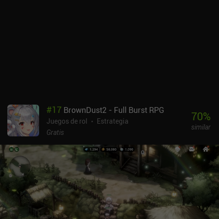
#
17
BrownDust2 - Full Burst RPG
70
%
Juegos de rol
Estrategia
similar
Gratis