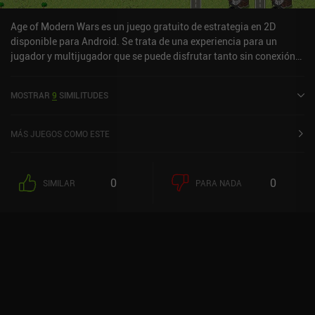
Age of Modern Wars es un juego gratuito de estrategia en 2D
disponible para Android. Se trata de una experiencia para un
jugador y multijugador que se puede disfrutar tanto sin conexión
como en línea, en modo vertical y horizontal. Ha recibido una
valoración de un usuario de la comunidad de MiniReview. Age of
MOSTRAR
9
SIMILITUDES
Modern Wars se lanzó en noviembre de 2021 y tiene actualmente
una valoración de 4,7 sobre 5,0 en Google Play.
MÁS JUEGOS COMO ESTE
0
0
SIMILAR
PARA NADA