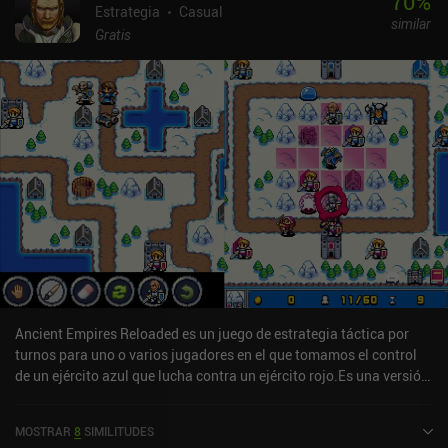
70
%
Estrategia
Casual
similar
Gratis
Ancient Empires Reloaded es un juego de estrategia táctica por
turnos para uno o varios jugadores en el que tomamos el control
de un ejército azul que lucha contra un ejército rojo.Es una versión
actualizada de un juego para móviles de 2004 llamado
simplemente 'Ancient Empires', y para bien o para mal, es una
MOSTRAR
8
SIMILITUDES
adaptación muy fiel del juego original.Ancient Empires se juega