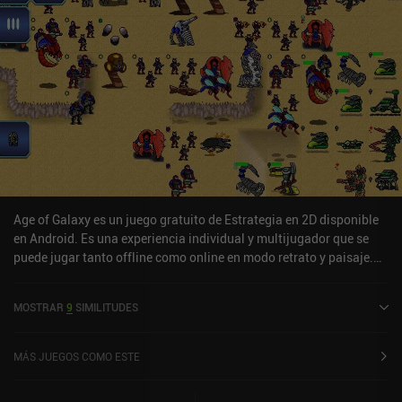
los controles y la interfaz de usuario funcionan bien una vez que se
comprenden la mecánica y las reglas del juego. Más allá de la
campaña, el juego también ofrece batallas personalizadas contra
la IA y un modo multijugador en línea, aunque no hay suficientes
jugadores para que esté activo. En cuanto al aspecto gráfico, los
mapas y los modelos de las unidades tienen un aspecto
estupendo, con un buen nivel de detalle al ampliar la imagen. Y me
han gustado bastante las animaciones de batalla. SOVL se puede
probar gratis con cinco facciones y sin anuncios. Se pueden
comprar facciones adicionales por 3,99 $ cada una —o 19,99 $ en
un paquete— para desbloquear nuevas estrategias y estilos de
juego. En resumen, SOVL simplifica un complejo juego de mesa y
Age of Galaxy es un juego gratuito de Estrategia en 2D disponible
lo hace más accesible, al tiempo que conserva la esencia que hace
en Android. Es una experiencia individual y multijugador que se
que estos juegos sean tan queridos por aquellos lo
puede jugar tanto offline como online en modo retrato y paisaje.
suficientemente apasionados como para jugarlos.
Age of Galaxy se lanzó en abril de 2021 y tiene una valoración
actual de 4,6 sobre 5,0 en Google Play.
MOSTRAR
9
SIMILITUDES
MÁS JUEGOS COMO ESTE