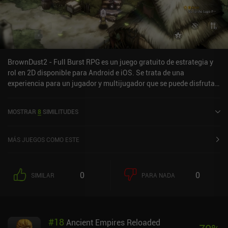
BrownDust2 - Full Burst RPG es un juego gratuito de estrategia y
rol en 2D disponible para Android e iOS. Se trata de una
experiencia para un jugador y multijugador que se puede disfrutar
en línea tanto en modo vertical como horizontal. Ha recibido una
valoración de un usuario de la comunidad de MiniReview.
MOSTRAR
8
SIMILITUDES
BrownDust2 - Full Burst RPG se lanzó en junio de 2023 y tiene
actualmente una valoración de 4,1 sobre 5,0 en Google Play y de
4,5 sobre 5,0 en la App Store de iOS.
MÁS JUEGOS COMO ESTE
0
0
SIMILAR
PARA NADA
#
18
Ancient Empires Reloaded