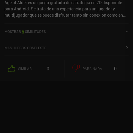
Age of Alder es un juego gratuito de estrategia en 2D disponible
para Android. Se trata de una experiencia para un jugador y
multijugador que se puede disfrutar tanto sin conexión como en
línea, en modo vertical y horizontal. Age of Alder salió a la venta en
mayo de 2024 y cuenta actualmente con una valoración de 4,8
MOSTRAR
9
SIMILITUDES
sobre 5,0 en Google Play.
MÁS JUEGOS COMO ESTE
0
0
SIMILAR
PARA NADA