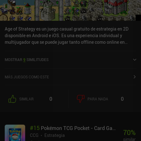
Age of Strategy es un juego casual gratuito de estrategia en 2D
disponible en Android e iOS. Es una experiencia individual y
multijugador que se puede jugar tanto offline como online en
modo retrato y paisaje. Ha recibido 3 valoraciones de usuarios de
la comunidad MiniReview. Age of Strategy se lanzó en julio de
MOSTRAR
9
SIMILITUDES
2013 y tiene una valoración actual de 4,6 sobre 5,0 en Google Play
y de 4,7 sobre 5,0 en la App Store de iOS.
MÁS JUEGOS COMO ESTE
0
0
SIMILAR
PARA NADA
#
15
Pokémon TCG Pocket - Card Game
70
%
CCG
Estrategia
similar