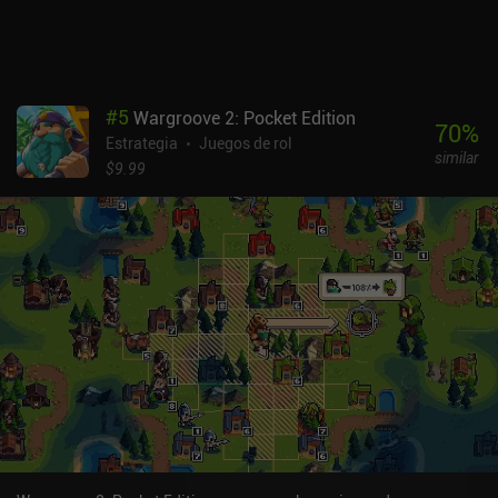
oponentes. Por desgracia, la IA no ofrece grandes desafíos y no
hay campaña de historia. El multijugador online también está por
llegar.Heroes of Flatlandia cuesta 2,49 $ en Android y 1,99 $ en
iOS. En Android, también hay una versión demo para probarlo
antes de comprarlo. A pesar de su simplicidad y falta de contenido
#
5
Wargroove 2: Pocket Edition
a largo plazo, sigue siendo una experiencia agradable para los
70
%
Estrategia
Juegos de rol
fans de los juegos de estrategia bien hechos.
similar
$9.99