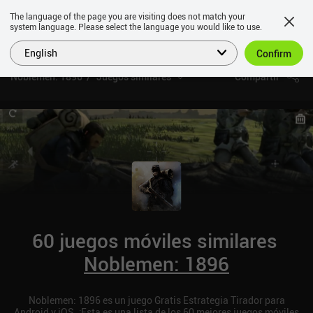
The language of the page you are visiting does not match your
system language. Please select the language you would like to use.
English
Confirm
Noblemen: 1896
Juegos similares
Compartir
60 juegos móviles similares
Noblemen: 1896
Noblemen: 1896 es un juego Gratis Estrategia Tirador para
Android y iOS. ¡Esta es una lista de los 60 mejores juegos móviles