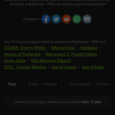
similares a Noblemen: 1896 que creemos que te encantarán!
Compartir
:
Los 10 mejores juegos móviles similares a Noblemen: 1896 son:
XCOM®: Enemy Within
|
Athena Crisis
|
Odokonia
|
Heroes of Flatlandia
|
Wargroove 2: Pocket Edition
|
Seven Spies
|
Mini Warriors Reborn!
|
SOVL: Fantasy Warfare
|
Age of Galaxy
|
Age of Alder
Todo
Gratis
|
De pago
Sin conexión
|
En línea
Listado de 60 juegos similares, actualizado
hace 15 días