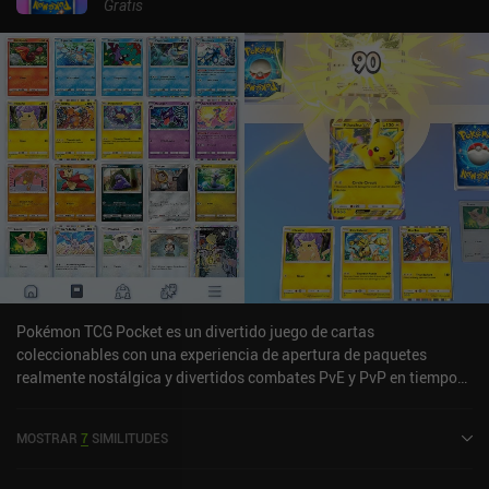
Gratis
Pokémon TCG Pocket es un divertido juego de cartas
coleccionables con una experiencia de apertura de paquetes
realmente nostálgica y divertidos combates PvE y PvP en tiempo
real que se desarrollan como una versión ligeramente simplificada
del juego físico original. Podemos abrir un paquete con cinco
MOSTRAR
7
SIMILITUDES
cartas cada 12 horas, y la experiencia captura a la perfección esa
sensación de abrir paquetes con emoción para ver qué nos toca.