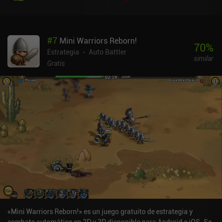
#
7
Mini Warriors Reborn!
70
%
Estrategia
Auto Battler
similar
Gratis
«Mini Warriors Reborn!» es un juego gratuito de estrategia y
combate automático en 2D y 3D disponible para Android e iOS. Se