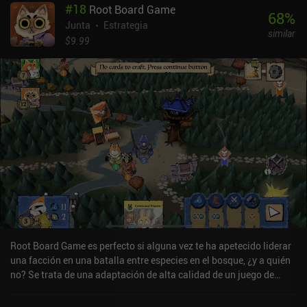
#
18
Root Board Game
juego.La expansión "Clima" incluida en el juego base nos hace
68
%
responder también a los cambios de temperatura, lo que añade
Junta
Estrategia
similar
una profundidad adicional que hace que el juego sea aún más
$9.99
complejo y divertido.El juego se aprende relativamente rápido, con
un tutorial que nos facilita la comprensión de las reglas. Además
de un modo campaña que presenta varios desafíos, cuenta con
tres niveles de dificultad de IA para jugar en solitario, y opciones
multijugador en línea y de pasar y jugar.Evolution: Climate se
puede probar gratis, y el juego completo se desbloquea mediante
un iAP de 6,99 $. También podemos comprar siete cartas extra y
algunos cosméticos, pero son totalmente opcionales y no son
necesarios para disfrutar de una experiencia completa. Este es uno
de los mejores juegos de mesa indie que existen, y es genial ver
una adaptación digital tan fiel en el móvil.
Root Board Game es perfecto si alguna vez te ha apetecido liderar
una facción en una batalla entre especies en el bosque, ¿y a quién
no? Se trata de una adaptación de alta calidad de un juego de
mesa intrigante y único que ofrece una experiencia inmersiva de
estrategia por turnos.Empezamos el juego eligiendo una de las