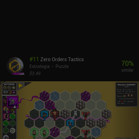
otros nuevos. Podemos jugar 10 partidas asíncronas a la vez, lo
que garantiza que siempre hay algo que hacer, pero el juego
también incluye partidas en tiempo real, batallas amistosas y un
modo desafío.El tutorial con voz es muy divertido, y todo el juego
rezuma calidad de producción y pulido. Incluso hay juego
multiplataforma entre Android, iOS y PC.Phobies se monetiza a
través de iAPs utilizados para desbloquear y mejorar rápidamente
las unidades. Aunque la moneda utilizada para desbloquear
paquetes gratuitos tiene un límite diario, siempre podemos seguir
#
11
Zero Orders Tactics
jugando para ganar la moneda utilizada para mejorar Phobies y
70
%
Estrategia
Puzzle
avanzar hacia las recompensas semanales y estacionales.La
similar
monetización definitivamente da una ventaja a los jugadores de
$3.49
pago, pero el juego sigue mereciendo la pena por su sólida
jugabilidad y su visión única del género.