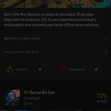
Epic Little War Game es un juego de estrategia 3D de pago
disponible en Android e iOS. Es una experiencia individual y
multijugador que se puede jugar tanto offline como online en
modo horizontal. Epic Little War Game se lanzó en junio de 2017 y
tiene una valoración actual de 3,9 sobre 5,0 en Google Play y de 4,2
MOSTRAR
13
SIMILITUDES
sobre 5,0 en la App Store de iOS.
MÁS JUEGOS COMO ESTE
0
0
SIMILAR
PARA NADA
#
9
Barnard's Star
72
%
Estrategia
similar
$3.99