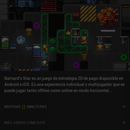
Barnard's Star es un juego de estrategia 2D de pago disponible en
Android e iOS. Es una experiencia individual y multijugador que se
puede jugar tanto offline como online en modo horizontal.
Barnard's Star se lanzó en junio de 2022 y tiene una valoración
actual de 4,8 sobre 5,0 en Google Play y de 4,7 sobre 5,0 en la App
MOSTRAR
11
SIMILITUDES
Store de iOS.
MÁS JUEGOS COMO ESTE