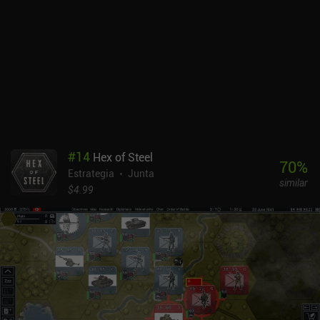
muy divertido para aquellos que realmente encajan con este estilo
de puzle de movimiento. Aunque algunos niveles pueden resultar
difíciles, un útil botón de rebobinado que nos permite retroceder un
movimiento cada vez hace que el ajuste de nuestras estrategias
sea tan rápido e indoloro como los sencillos controles de borrar
para mover.t La creatividad en el diseño del mundo y los
personajes es lo que realmente hace brillar a Jade Order. Los
desarrolladores han llenado el mundo del juego con un
sorprendente arte de píxeles de aspecto alienígena y una paleta de
colores cuidadosamente elegida que hace que cada elemento
#
14
Hex of Steel
importante del nivel resalte. Jade Order se puede probar gratis,
70
%
Estrategia
Junta
con un único iAP de 0,99 $ para desbloquear el juego completo. Es
similar
una recomendación fácil para los fans de los juegos Hitman GO y
$4.99
Lara Croft GO.