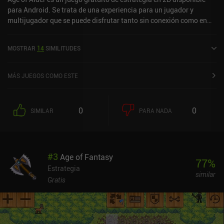
para Android. Se trata de una experiencia para un jugador y
multijugador que se puede disfrutar tanto sin conexión como en
línea, en modo vertical y horizontal. Age of Alder salió a la venta en
mayo de 2024 y cuenta actualmente con una valoración de 4,8
MOSTRAR
14
SIMILITUDES
sobre 5,0 en Google Play.
MÁS JUEGOS COMO ESTE
0
0
SIMILAR
PARA NADA
#
3
Age of Fantasy
77
%
Estrategia
similar
Gratis