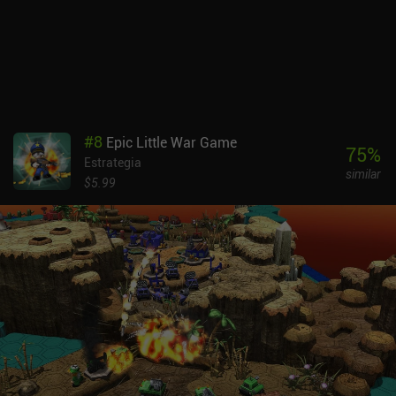
#
8
Epic Little War Game
75
%
Estrategia
similar
$5.99