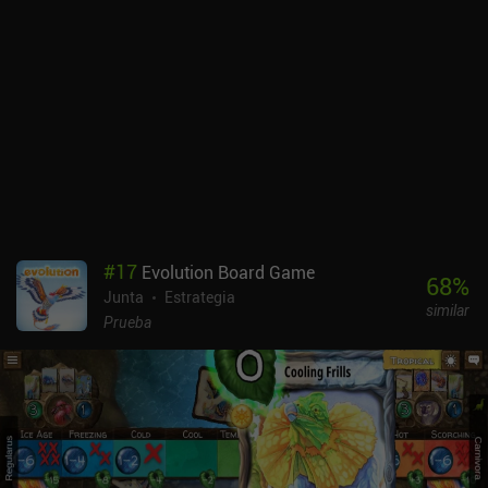
este maravilloso estilo tiene un coste: la aplicación consume
muchos recursos y se bloqueó o fue lenta en las dos tabletas en las
que la probé. Funcionó perfectamente en mi teléfono, pero me
habría gustado jugar en una pantalla más grande.El juego es algo
complejo y la interfaz no siempre es intuitiva, pero el tutorial
ofrece una buena introducción a los conceptos básicos y, tras unas
cuantas rondas, las reglas empiezan a encajar.En cuanto a modos
de juego, cuenta con un modo offline para un jugador contra la IA y
un modo multijugador en tiempo real o asíncrono de 72
horas.Wingspan es un juego premium de 9,99 $ con una expansión
europea opcional y algo cara que se vende a través de un iAP de
9,99 $. El lag y los cuelgues fueron una decepción para un juego
#
17
Evolution Board Game
que, por lo demás, es estupendo y que recomiendo
68
%
Junta
Estrategia
encarecidamente por su accesibilidad y su temática y jugabilidad
similar
suaves pero atractivas.
Prueba