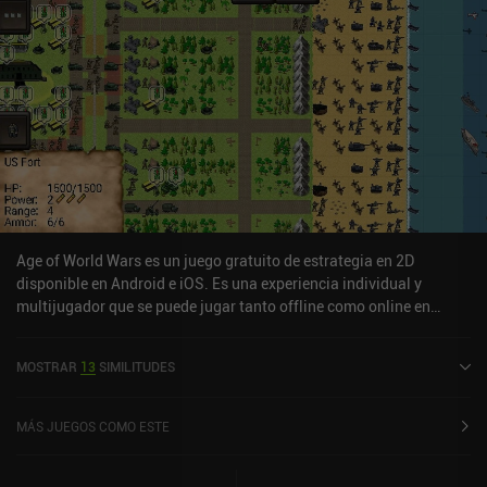
Age of World Wars es un juego gratuito de estrategia en 2D
disponible en Android e iOS. Es una experiencia individual y
multijugador que se puede jugar tanto offline como online en
modo retrato y paisaje. Age of World Wars se lanzó en abril de
2019 y tiene una valoración actual de 4,7 sobre 5,0 en Google Play
MOSTRAR
13
SIMILITUDES
y de 4,7 sobre 5,0 en la App Store de iOS.
MÁS JUEGOS COMO ESTE