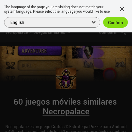
The language of the page you are visiting does not match your
system language. Please select the language you would like to use.
English
Confirm
Necropalace
Juegos similares
Compartir
60 juegos móviles similares
Necropalace
Necropalace es un juego Gratis 2D Estrategia Puzzle para Android
y iOS. ¡Esta es una lista de los 60 mejores juegos móviles similares