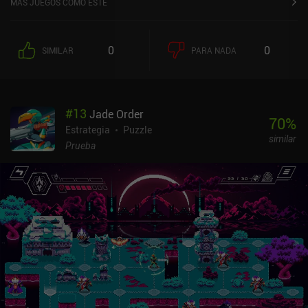
MÁS JUEGOS COMO ESTE
está dirigida a un público más joven. A algunos jugadores adultos
puede resultarles desagradable. Personalmente, me pareció
entrañable y un refrescante cambio de ritmo respecto a los temas
0
0
SIMILAR
PARA NADA
recurrentes del género. Afortunadamente, la dificultad es
adecuada para jugadores de todas las edades. El diseño de los
niveles también es muy creativo, y a menudo me pillaron
desprevenido los ingeniosos giros. Además, las habilidades
#
13
Jade Order
especiales de los generales, llamadas Grooves, añaden una
70
%
interesante capa de estrategia que mantiene el dinamismo de las
Estrategia
Puzzle
similar
batallas. Aparte del contenido preestablecido, también hay un
Prueba
editor de mapas y campañas personalizados con la posibilidad de
compartirlos con la comunidad, lo que aumenta enormemente la
rejugabilidad del juego. Personalmente, no me gustó que hicieran
falta dos dedos para mover el mapa, y me gustaría que hubiera un
botón de menú en lugar de tener que pulsar dos veces sobre una
ficha para acceder a opciones como "terminar turno" y "renunciar".
Pero aparte de eso, la interfaz es buena. Jugando en mi Samsung
S25 Ultra con una funda, tuve que hacer pequeños descansos para
dejar que el teléfono se enfriara un poco después de una hora de
juego. Además, la batería es bastante exigente. Pero lo más
importante es que el juego nunca se bloqueó ni falló, cosa que