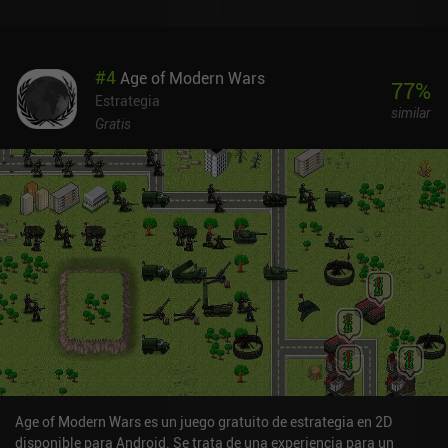
allá de estas campañas y escenarios, el juego también incluye un
editor de niveles, PvP en tiempo real, tablas de clasificación y
controles intuitivos. La única pega menor es que muchos textos
#
4
Age of Modern Wars
contienen faltas de ortografía y gramática. Pero para ser justos, a
77
%
cambio recibimos un montón de contenido nuevo gracias a la
Estrategia
similar
constante atención del desarrollador a las actualizaciones. Age of
Gratis
Fantasy se monetiza a través de iAP y anuncios incentivados por
la misma moneda premium que ganamos con el juego. Así que,
aunque esta moneda desbloquea contenido adicional, podemos
conseguirlo todo gratis, excepto algunos cosméticos. Es un
sistema estupendo y nunca me he sentido presionado ni encerrado
tras muros de pago. En resumen, Age of Fantasy ofrece una gran
cantidad de contenido único que proporciona muchas horas de
entretenimiento. Puede que sus gráficos de estilo retro no gusten a
todo el mundo, pero los aficionados a los juegos de estrategia
apreciarán su profundidad y su generoso modelo free-to-play.
Age of Modern Wars es un juego gratuito de estrategia en 2D
disponible para Android. Se trata de una experiencia para un