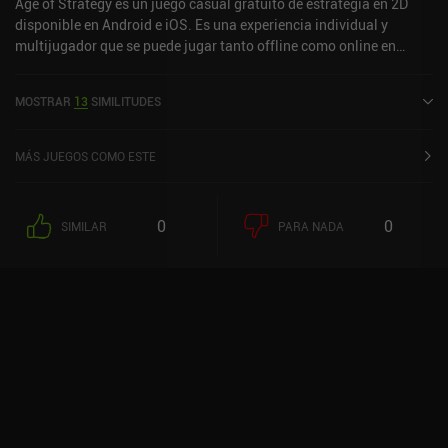
Age of Strategy es un juego casual gratuito de estrategia en 2D
disponible en Android e iOS. Es una experiencia individual y
multijugador que se puede jugar tanto offline como online en
modo retrato y paisaje. Ha recibido 3 valoraciones de usuarios de
la comunidad MiniReview. Age of Strategy se lanzó en julio de
MOSTRAR
13
SIMILITUDES
2013 y tiene una valoración actual de 4,6 sobre 5,0 en Google Play
y de 4,7 sobre 5,0 en la App Store de iOS.
MÁS JUEGOS COMO ESTE
0
0
SIMILAR
PARA NADA