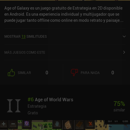
Age of Galaxy es un juego gratuito de Estrategia en 2D disponible
en Android. Es una experiencia individual y multijugador que se
puede jugar tanto offline como online en modo retrato y paisaje.
Age of Galaxy se lanzó en abril de 2021 y tiene una valoración
actual de 4,6 sobre 5,0 en Google Play.
MOSTRAR
13
SIMILITUDES
MÁS JUEGOS COMO ESTE
0
0
SIMILAR
PARA NADA
#
6
Age of World Wars
75
%
Estrategia
similar
Gratis