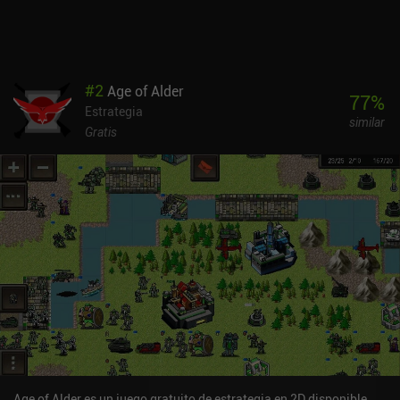
#
2
Age of Alder
77
%
Estrategia
similar
Gratis
Age of Alder es un juego gratuito de estrategia en 2D disponible