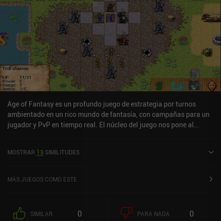
Age of Fantasy es un profundo juego de estrategia por turnos
ambientado en un rico mundo de fantasía, con campañas para un
jugador y PvP en tiempo real. El núcleo del juego nos pone al
mando de humanos, elfos, orcos, enanos, scaledfolk y muertos
vivientes en batallas por turnos a lo largo de diversas campañas y
MOSTRAR
13
SIMILITUDES
escenarios. Y lo que es más impresionante, el juego cuenta con
más de 440 tecnologías y más de 1.100 unidades y edificios, lo que
permite una gran variedad estratégica. Enfrentados a una IA que
MÁS JUEGOS COMO ESTE
ofrece un nivel moderado de desafío, nuestro objetivo es derrotar
al enemigo en un número determinado de turnos para recibir
recompensas en forma de moneda premium. Más tarde, podremos
0
0
SIMILAR
PARA NADA
utilizar esta moneda para desbloquear contenido adicional. Más