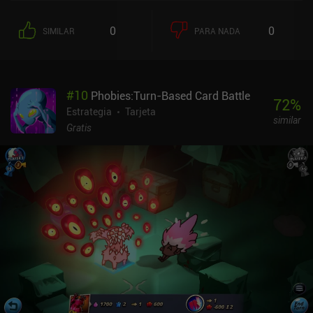
0
0
SIMILAR
PARA NADA
#
10
Phobies:Turn-Based Card Battle
72
%
Estrategia
Tarjeta
similar
Gratis