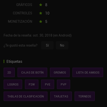
8
GRÁFICOS
10
CONTROLES
5
MONETIZACIÓN
Fecha de la reseña: oct. 30, 2018 (en Android)
¿Te gustó esta reseña?
Sí
No
Etiquetas
2D
CAJAS DE BOTÍN
GREMIOS
LISTA DE AMIGOS
LOGROS
P2W
PVE
PVP
TABLAS DE CLASIFICACIÓN
TARJETAS
TORNEOS