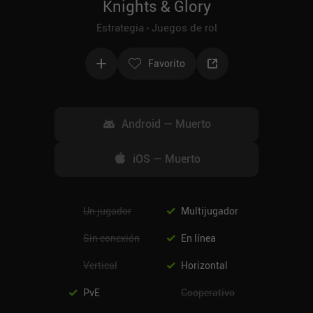
Knights & Glory
Estrategia
Juegos de rol
Favorito
Android
—
Muerto
iOS
—
Muerto
Un jugador
Multijugador
Sin conexión
En línea
Vertical
Horizontal
PvE
Cooperativo