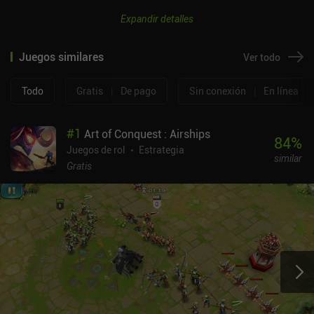
Expandir detalles
Juegos similares
Ver todo
Todo
Gratis
|
De pago
Sin conexión
|
En línea
#
1
Art of Conquest : Airships
84
%
Juegos de rol
Estrategia
similar
Gratis