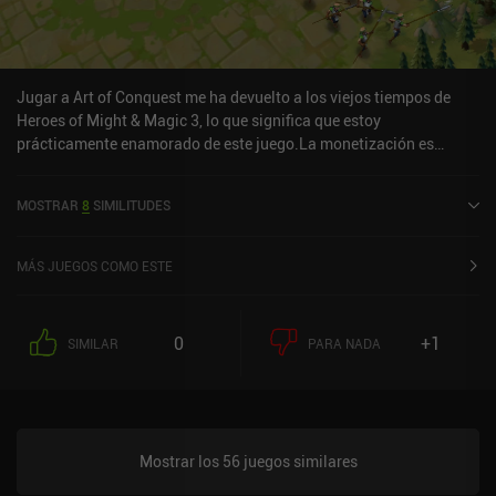
Jugar a Art of Conquest me ha devuelto a los viejos tiempos de
Heroes of Might & Magic 3, lo que significa que estoy
prácticamente enamorado de este juego.La monetización es
bastante ligera (sin anuncios) y el juego está muy pulido en
términos de estilo artístico y audio. Los controles también están
MOSTRAR
8
SIMILITUDES
bien cuidados y el mundo del juego es lo suficientemente
interesante como para que siga queriendo explorarlo.En general,
uno de los juegos más interesantes a los que he jugado
MÁS JUEGOS COMO ESTE
últimamente.Nota del editor: Desde que escribí este análisis, ¡la
monetización ha empeorado mucho!
0
+1
SIMILAR
PARA NADA
Mostrar los 56 juegos similares