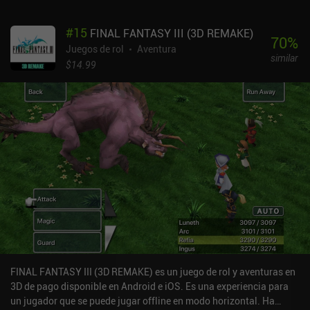
elegimos una para determinar si nuestra acción falla o tiene éxito.
Aunque ya hay mucho en lo que sumergirse, los desarrolladores
#
15
FINAL FANTASY III (3D REMAKE)
tienen una cantidad increíble de planes para el futuro, incluyendo
70
%
un modo PvP de arena, un modo sin fin, muchos más eventos, e
Juegos de rol
Aventura
similar
incluso un editor de juego que permitirá a la comunidad crear sus
$14.99
propias misiones y eventos.El mayor defecto del juego es su
compleja interfaz de usuario, que, en combinación con la
abrumadora cantidad de sistemas y características que están
todas disponibles desde el principio, hace que sea difícil
adentrarse en el juego. Tampoco hay guardado automático, lo que
puede ser una bendición o una maldición según se mire. Grim
Wanderings 2 se monetiza a través de anuncios ocasionales y un
límite de 60 minutos diarios de juego, todo lo cual se puede
eliminar a través de un único iAP de 2,99 $.Si estás dispuesto a
dedicar el tiempo que se necesita para entender completamente el
juego, puede proporcionar una de las experiencias RPG por turnos
más profundas y únicas en móviles.
FINAL FANTASY III (3D REMAKE) es un juego de rol y aventuras en
3D de pago disponible en Android e iOS. Es una experiencia para
un jugador que se puede jugar offline en modo horizontal. Ha