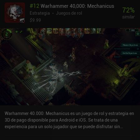
#
12
Warhammer 40,000: Mechanicus
el juego y derrotar a algunos jefes opcionales me llevó apenas
72
%
unas horas. Aunque Magic and Machines no reinventa el sistema
Estrategia
Juegos de rol
similar
de combate de los jRPG, sus batallas aleatorias y su ingenioso
$9.99
sistema de magia basado en elementos mantienen el interés
durante todo el juego. Por ejemplo, muchos de los ataques
mágicos elementales también debilitan a los enemigos.Y, a
diferencia de otros juegos, no tenemos que perder horas
recabando XP o recursos, ya que las batallas repetidas contra
enemigos duros nos recompensan con mucha XP. Esto hace que el
juego sea ideal para aquellos que se han sentido demasiado
abrumados por los RPG más grandes en el pasado.El mayor
inconveniente es que, aunque los controles del menú son geniales,
cuesta un poco acostumbrarse a controlar a nuestro personaje. A
menudo me costaba empujar los bloques en los numerosos
puzles.Magic and Machines es un juego premium de 1,99 $ y una
recomendación fácil para los fans de los JRPG.
Warhammer 40.000: Mechanicus es un juego de rol y estrategia en
3D de pago disponible para Android e iOS. Se trata de una
experiencia para un solo jugador que se puede disfrutar sin
conexión en modo horizontal. Ha recibido una valoración de un
usuario de la comunidad de MiniReview. Warhammer 40.000: