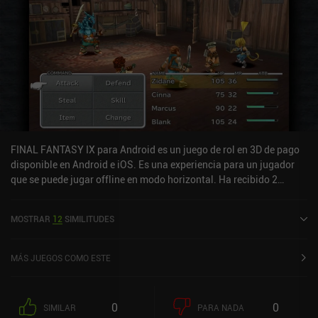
FINAL FANTASY IX para Android es un juego de rol en 3D de pago
disponible en Android e iOS. Es una experiencia para un jugador
que se puede jugar offline en modo horizontal. Ha recibido 2
valoraciones de usuarios de la comunidad MiniReview. FINAL
FANTASY IX para Android se lanzó en febrero de 2016 y tiene una
MOSTRAR
12
SIMILITUDES
valoración actual de 4,2 sobre 5,0 en Google Play y de 3,2 sobre 5,0
en la App Store de iOS.
MÁS JUEGOS COMO ESTE
0
0
SIMILAR
PARA NADA