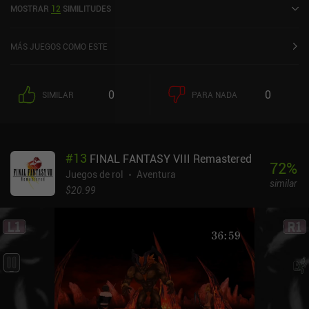
MOSTRAR
12
SIMILITUDES
Mechanicus se lanzó en abril de 2021 y tiene actualmente una
puntuación de 3,8 sobre 5,0 en Google Play y de 3,5 sobre 5,0 en la
App Store de iOS.
MÁS JUEGOS COMO ESTE
0
0
SIMILAR
PARA NADA
#
13
FINAL FANTASY VIII Remastered
72
%
Juegos de rol
Aventura
similar
$20.99