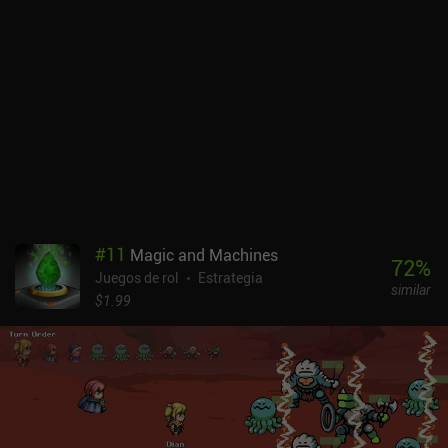
mazmorra. Todos los héroes comparten también la misma reserva
de maná, lo que significa que el maná acumulado por un héroe
puede ser utilizado por todos los demás. Esto, sumado a un
montón de trampas ambientales y peligrosos barriles repartidos
por cada planta, proporciona una experiencia de combate con
mucha profundidad táctica. La perspectiva isométrica es
agradable, pero también hace que todo parezca un poco diminuto
en las pequeñas pantallas de los teléfonos. Además, los controles
son más adecuados para el teclado y el ratón, pero con la
suficiente práctica, esta cuestión acaba dejando de ser un
problema.SFD: Rogue TRPG es un juego premium de 4,49 $ sin
anuncios ni iAPs. También hay disponible una versión demo
#
11
Magic and Machines
gratuita con sólo uno de los ocho pisos. Gracias a su gran
72
%
Juegos de rol
Estrategia
rejugabilidad, el juego proporciona decenas de horas de diversión,
similar
así que si eres un fan de los dungeon crawlers complejos, esto
$1.99
puede ser exactamente lo que necesitas.