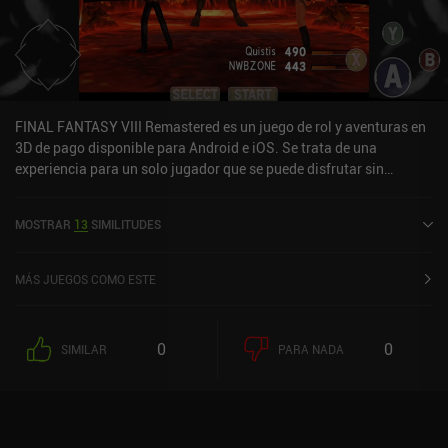
FINAL FANTASY VIII Remastered es un juego de rol y aventuras en
3D de pago disponible para Android e iOS. Se trata de una
experiencia para un solo jugador que se puede disfrutar sin
conexión en modo horizontal. Ha recibido una valoración de un
usuario de la comunidad de MiniReview. FINAL FANTASY VIII
MOSTRAR
13
SIMILITUDES
Remastered se lanzó en marzo de 2021 y tiene actualmente una
valoración de 4,2 sobre 5,0 en Google Play y de 3,6 sobre 5,0 en la
App Store de iOS.
MÁS JUEGOS COMO ESTE
0
0
SIMILAR
PARA NADA