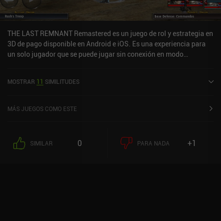
THE LAST REMNANT Remastered es un juego de rol y estrategia en
3D de pago disponible en Android e iOS. Es una experiencia para
un solo jugador que se puede jugar sin conexión en modo
horizontal. THE LAST REMNANT Remastered se lanzó en
diciembre de 2019 y tiene una valoración actual de 4,1 sobre 5,0 en
MOSTRAR
11
SIMILITUDES
Google Play.
MÁS JUEGOS COMO ESTE
0
+1
SIMILAR
PARA NADA