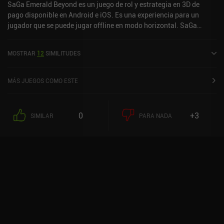
SaGa Emerald Beyond es un juego de rol y estrategia en 3D de
pago disponible en Android e iOS. Es una experiencia para un
jugador que se puede jugar offline en modo horizontal. SaGa
Emerald Beyond se lanzó en abril de 2024 y tiene una valoración
actual de 4,1 sobre 5,0 en Google Play y de 2,9 sobre 5,0 en la App
MOSTRAR
12
SIMILITUDES
Store de iOS.
MÁS JUEGOS COMO ESTE
0
+3
SIMILAR
PARA NADA