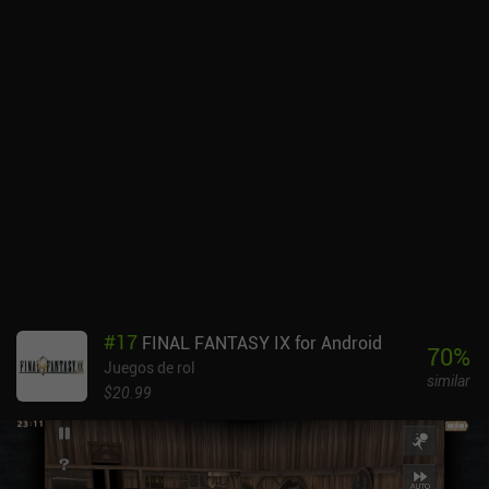
#
17
FINAL FANTASY IX for Android
70
%
Juegos de rol
similar
$20.99