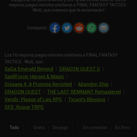
mejores juegos móviles similares a FINAL FANTASY TACTICS :
WotL que creemos que te encantarán!
Compartir
:
Los 10 mejores juegos móviles similares a FINAL FANTASY
TACTICS : WotL son:
SaGa Emerald Beyond
|
DRAGON QUEST II
|
SpellForce: Heroes & Magic
|
Disgaea 4: A Promise Revisited
|
Abandon Ship
|
DRAGON QUEST
|
THE LAST REMNANT Remastered
|
Vendir: Plague of Lies RPG
|
Tyrant's Blessing
|
SFD :Rogue TRPG
Todo
Gratis
|
De pago
Sin conexión
|
En línea