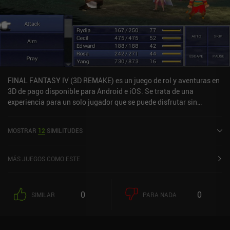
FINAL FANTASY IV (3D REMAKE) es un juego de rol y aventuras en
3D de pago disponible para Android e iOS. Se trata de una
experiencia para un solo jugador que se puede disfrutar sin
conexión en modo horizontal. Ha recibido 3 valoraciones de los
usuarios de la comunidad MiniReview. FINAL FANTASY IV (3D
MOSTRAR
12
SIMILITUDES
REMAKE) se lanzó en junio de 2013 y cuenta actualmente con una
puntuación de 4,1 sobre 5,0 en Google Play y de 4,4 sobre 5,0 en la
App Store de iOS.
MÁS JUEGOS COMO ESTE
0
0
SIMILAR
PARA NADA