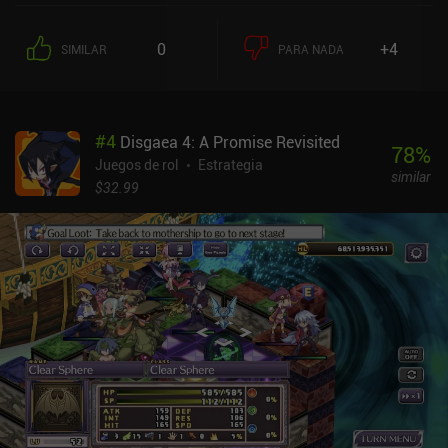
0
+4
SIMILAR
PARA NADA
#
4
Disgaea 4: A Promise Revisited
78
%
Juegos de rol
Estrategia
similar
$32.99