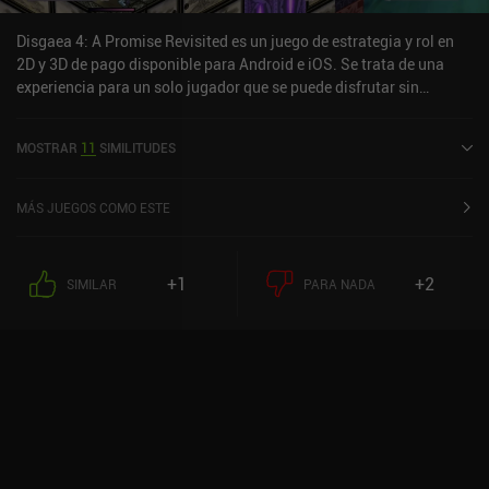
Disgaea 4: A Promise Revisited es un juego de estrategia y rol en
2D y 3D de pago disponible para Android e iOS. Se trata de una
experiencia para un solo jugador que se puede disfrutar sin
conexión en modo horizontal. Ha recibido una valoración de un
usuario de la comunidad de MiniReview. Disgaea 4: A Promise
MOSTRAR
11
SIMILITUDES
Revisited se lanzó en octubre de 2022 y tiene actualmente una
puntuación de 3,7 sobre 5,0 en Google Play y de 3,2 sobre 5,0 en la
App Store de iOS.
MÁS JUEGOS COMO ESTE
+1
+2
SIMILAR
PARA NADA