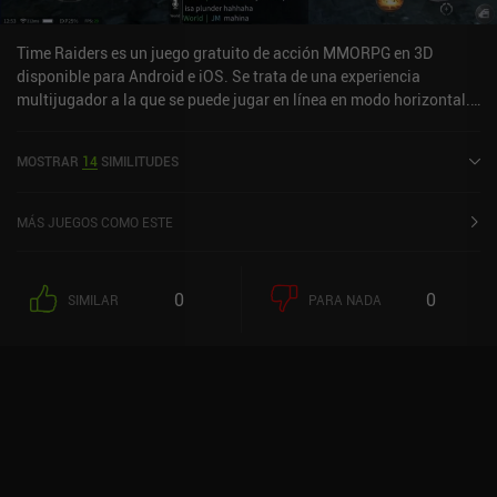
Time Raiders es un juego gratuito de acción MMORPG en 3D
disponible para Android e iOS. Se trata de una experiencia
multijugador a la que se puede jugar en línea en modo horizontal.
Time Raiders se lanzó en octubre de 2022 y tiene actualmente una
valoración de 3,3 sobre 5,0 en Google Play y de 3,7 sobre 5,0 en la
MOSTRAR
14
SIMILITUDES
App Store de iOS.
MÁS JUEGOS COMO ESTE
0
0
SIMILAR
PARA NADA