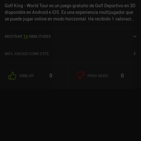
competir el juego. Es único, es divertido, pero ¿convencerá a los
Golf King - World Tour es un juego gratuito de Golf Deportivo en 3D
fans de los MOBA y los shooters para que se suban al barco? El
disponible en Android e iOS. Es una experiencia multijugador que
tiempo lo dirá.
se puede jugar online en modo horizontal. Ha recibido 1 valoración
de usuario de la comunidad MiniReview. Golf King - World Tour se
lanzó en noviembre de 2019 y tiene una valoración actual de 4,6
MOSTRAR
14
SIMILITUDES
sobre 5,0 en Google Play y de 4,5 sobre 5,0 en la App Store de iOS.
MÁS JUEGOS COMO ESTE
0
0
SIMILAR
PARA NADA