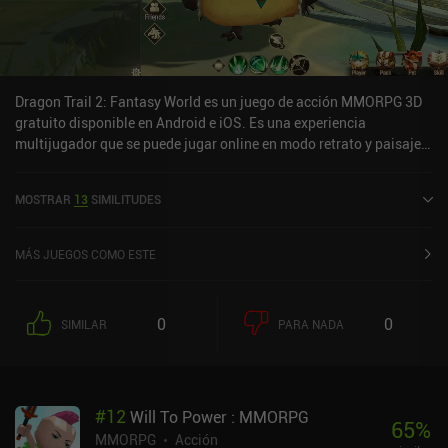
Dragon Trail 2: Fantasy World es un juego de acción MMORPG 3D
gratuito disponible en Android e iOS. Es una experiencia
multijugador que se puede jugar online en modo retrato y paisaje.
Ha recibido 3 valoraciones de usuarios de la comunidad
MiniReview. Dragon Trail 2: Fantasy World se lanzó en agosto de
MOSTRAR
13
SIMILITUDES
2022 y tiene una valoración actual de 4,6 sobre 5,0 en Google Play
y de 4,8 sobre 5,0 en la App Store de iOS.
MÁS JUEGOS COMO ESTE
0
0
SIMILAR
PARA NADA
#
12
Will To Power : MMORPG
65
%
MMORPG
Acción