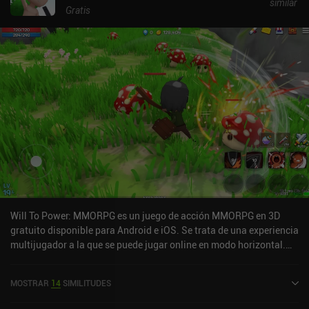
similar
Gratis
Will To Power: MMORPG es un juego de acción MMORPG en 3D
gratuito disponible para Android e iOS. Se trata de una experiencia
multijugador a la que se puede jugar online en modo horizontal.
Will To Power: MMORPG se lanzó en junio de 2022 y tiene una
valoración actual de 2,8 sobre 5,0 en Google Play y de 4 sobre 5,0
MOSTRAR
14
SIMILITUDES
en la App Store de iOS.