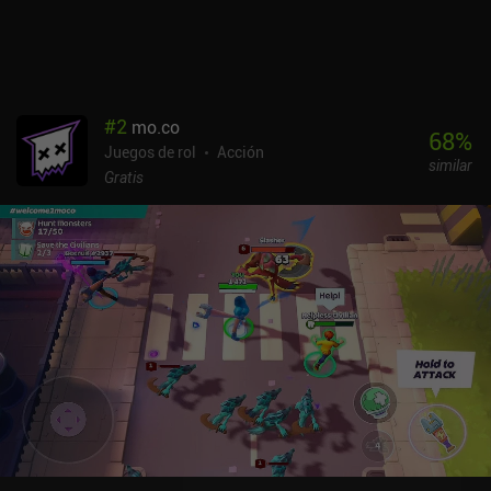
#
2
mo.co
68
%
Juegos de rol
Acción
similar
Gratis