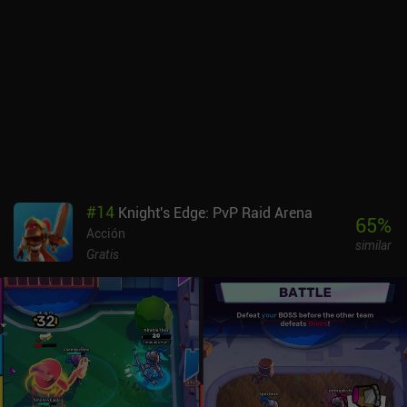
#
14
Knight's Edge: PvP Raid Arena
65
%
Acción
similar
Gratis