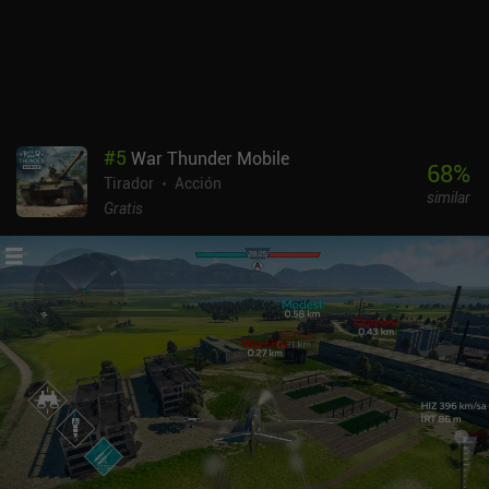
cuestión de conocimiento de la situación. Ganar combates nos
recompensa con cofres de duplicados de unidades que sirven para
hacerlas evolucionar y que aprendan nuevas habilidades. Aunque
estamos limitados en el número de cofres diarios, en Squad
Busters no hay sistema de energía, así que siempre podemos
seguir jugando sin recompensas. Hay una opción para jugar con
amigos, pero aún no hay modo cooperativo. Aun así, me divertí
#
5
War Thunder Mobile
mucho derrotando a todos los demás jugadores con mi mujer para
68
%
Tirador
Acción
acabar en el primer y segundo puesto. Squad Busters se monetiza
similar
mediante iAPs que nos permiten desbloquear nuevas unidades y
Gratis
duplicados más rápido, o acceder a más cofres por día. Esto
proporciona una ventaja de pagar para progresar más rápido, pero
hasta ahora, he tenido una gran experiencia como jugador libre.
Creo que funciona bien como juego de acción multijugador casual.