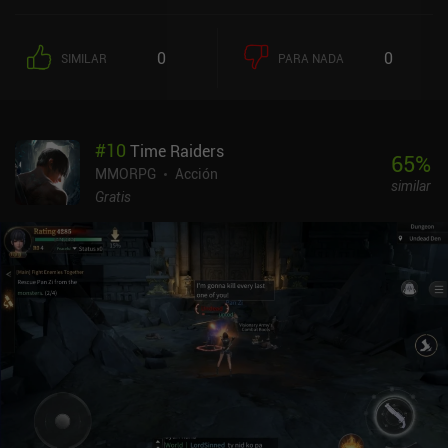
0
0
SIMILAR
PARA NADA
#
10
Time Raiders
65
%
MMORPG
Acción
similar
Gratis