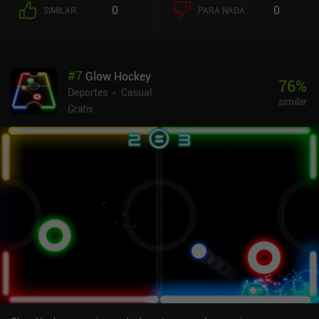
0
0
SIMILAR
PARA NADA
#
7
Glow Hockey
76
%
Deportes
Casual
similar
Gratis