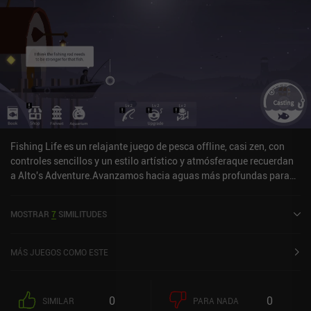
Fishing Life es un relajante juego de pesca offline, casi zen, con
controles sencillos y un estilo artístico y atmósferaque recuerdan
a Alto's Adventure.Avanzamos hacia aguas más profundas para
capturar peces más grandes mejorando nuestra barca, caña de
pescar, sedal y cebo con el oro obtenido de la captura de peces. El
MOSTRAR
7
SIMILITUDES
juego muestra bastantes anuncios, tanto incentivados como no
incentivados, con un iAP bastante caro de 8 $ para eliminar los
anuncios, e iAPs adicionales para comprar oro para progresar más
MÁS JUEGOS COMO ESTE
rápido. Nada de esto es necesario mientras disfrutes del juego.
0
0
SIMILAR
PARA NADA