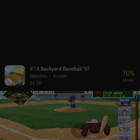
#
14
Backyard Baseball '97
70
%
Deportes
Arcade
similar
$4.99