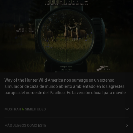
Way of the Hunter Wild America nos sumerge en un extenso
simulador de caza de mundo abierto ambientado en los agrestes
parajes del noroeste del Pacífico. Es la versión oficial para móviles
del popular juego "Way of the Hunter" para PC y consola.
Comenzamos nuestra excursión de caza en una lujosa y bien
MOSTRAR
6
SIMILITUDES
detallada cabaña situada en el centro de un gran mundo abierto.
Sólo vamos armados con el equipo más básico y una nota en la
que se nos pide que nos ocupemos de unos molestos tejones. A
MÁS JUEGOS COMO ESTE
partir de ahí, el juego se abre a una vasta extensión de terreno