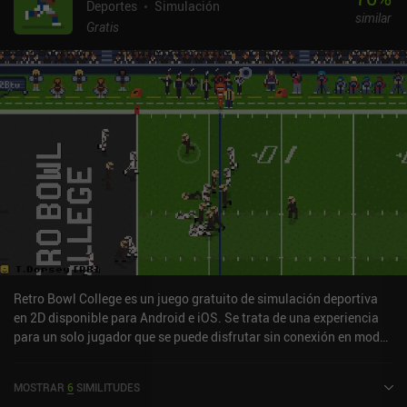
Deportes
Simulación
similar
Gratis
Retro Bowl College es un juego gratuito de simulación deportiva
en 2D disponible para Android e iOS. Se trata de una experiencia
para un solo jugador que se puede disfrutar sin conexión en modo
horizontal. Ha recibido 2 valoraciones de los usuarios de la
comunidad MiniReview. Retro Bowl College se lanzó en septiembre
MOSTRAR
6
SIMILITUDES
de 2023 y tiene actualmente una puntuación de 4,3 sobre 5,0 en