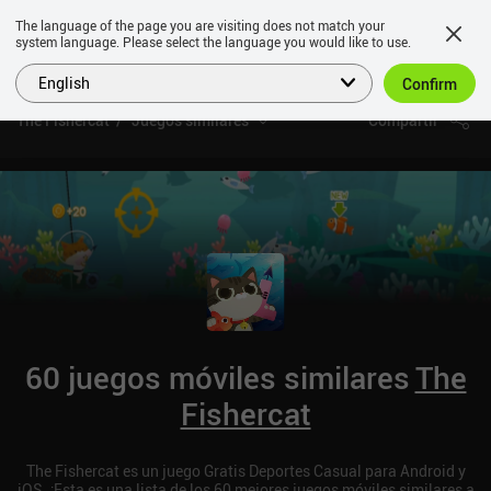
The language of the page you are visiting does not match your
system language. Please select the language you would like to use.
English
Confirm
The Fishercat
Juegos similares
Compartir
60 juegos móviles similares
The
Fishercat
The Fishercat es un juego Gratis Deportes Casual para Android y
iOS. ¡Esta es una lista de los 60 mejores juegos móviles similares a