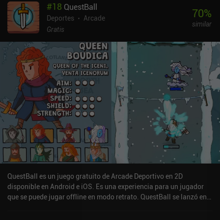
#
18
QuestBall
automáticamente, de modo que sólo tengamos que cronometrar
70
%
nuestros bloqueos y remates. Una vez que se nos dé bien, podemos
Deportes
Arcade
similar
desactivar el modo automático para disfrutar de una experiencia
Gratis
más desafiante.El estilo artístico y la interfaz de usuario no son
nada del otro mundo, y el torpe movimiento de la cámara y las
extravagantes animaciones pueden desanimar a algunos
jugadores. Esperemos que estos problemas y los fallos
ocasionales se solucionen con actualizaciones, ya que el juego es
aún muy nuevo y está en desarrollo activo.The Spike se monetiza
mostrando un anuncio forzado después de cada partido, lo que
resulta algo agresivo, ya que los partidos son muy cortos. En el
lado positivo, la compra de cualquiera de los iAP de moneda
premium que empiezan en 4,99 $ elimina todos los anuncios. La
moneda premium se puede gastar en comprar cosméticos u oro
para entrenar a nuestros jugadores más rápido.El juego es
divertido y promete, pero necesita más pulido para convertirse en
una gran experiencia.
QuestBall es un juego gratuito de Arcade Deportivo en 2D
disponible en Android e iOS. Es una experiencia para un jugador
que se puede jugar offline en modo retrato. QuestBall se lanzó en
junio de 2020 y tiene una valoración actual de 4 sobre 5,0 en
Google Play y de 4,6 sobre 5,0 en la App Store de iOS.