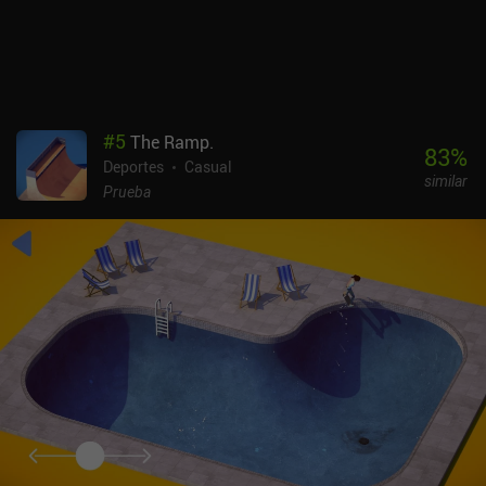
#
5
The Ramp.
83
%
Deportes
Casual
similar
Prueba