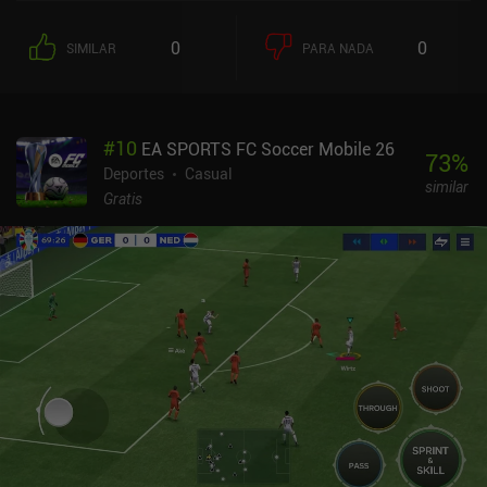
cazable, en el que seguimos a los animales y los cazamos con
armas del mundo real y disparos simulados con precisión. Los
0
0
SIMILAR
PARA NADA
animales deambulan por el paisaje y reaccionan de una forma que
parece viva, con encuentros orgánicos que requieren que nos
movamos con cuidado y utilicemos las pistas del entorno para
rastrear a nuestra presa sin asustarla. El juego en sí se inclina
#
10
EA SPORTS FC Soccer Mobile 26
hacia la simulación, lo que puede resultar abrumador para alguien
73
%
cuya experiencia de caza empiece y termine con Big Buck Hunter.
Deportes
Casual
similar
Por ejemplo, se nos ofrece un desglose muy detallado de la
Gratis
trayectoria de la bala dentro y a través de nuestra presa tras la
caza. La escala del mundo es impresionante, aunque carece de los
puntos de referencia y el follaje más exuberante que pueden hacer
que este tipo de mundos abiertos destaquen. El rendimiento podría
ser mejor, con retrasos ocasionales y unos gráficos que no están a
la última. Way of the Hunter Wild America es un juego premium de
9,99 $ con un iAP de 1,99 $ y otro de 2,99 $ para packs con equipo
adicional que nunca es necesario. Para los entusiastas del deporte
que quieran una experiencia con los pies en la tierra, con un amplio
mundo por explorar y centrado en la caza ética, el juego se gana su
lugar en el camino. Puede que no deslumbre en el apartado gráfico,
pero bajo la superficie se esconde una experiencia gratificante y