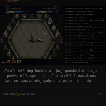
Gratis
«Turn Based Boxing: Tactics» es un juego gratuito de estrategia
deportiva en 2D disponible para Android e iOS. Se trata de una
experiencia para un solo jugador que se puede disfrutar sin
conexión, tanto en modo vertical como horizontal. Turn Based
Boxing: Tactics se lanzó en marzo de 2025 y cuenta actualmente
MOSTRAR
6
SIMILITUDES
con una valoración de 4,7 sobre 5,0 en Google Play y de 4,8 sobre
5,0 en la App Store de iOS.