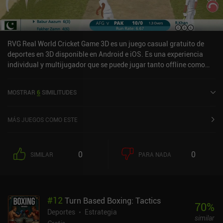
RVG Real World Cricket Game 3D es un juego casual gratuito de
deportes en 3D disponible en Android e iOS. Es una experiencia
individual y multijugador que se puede jugar tanto offline como
online en modo horizontal. Ha recibido 1 valoración de usuario de
la comunidad MiniReview. RVG Real World Cricket Game 3D se
MOSTRAR
6
SIMILITUDES
lanzó en enero de 2021 y tiene una valoración actual de 3,8 sobre
5,0 en Google Play y de 4,2 sobre 5,0 en la App Store de iOS.
MÁS JUEGOS COMO ESTE
0
0
SIMILAR
PARA NADA
#
12
Turn Based Boxing: Tactics
70
%
Deportes
Estrategia
similar