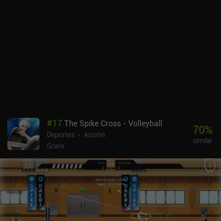
serio.A pesar de poder personalizar la disposición de los botones
en pantalla, cambiar a una entrada táctil simplificada o incluso
utilizar un mando Bluetooth, sigue llevando tiempo acostumbrarse
a los controles. El lado positivo es que podemos jugar tanto en
modo horizontal como vertical, e incluso rotar el campo para
movernos verticalmente en lugar de horizontalmente.Ice League
Hockey se monetiza a través de varios iAP que aumentan nuestros
fondos en el modo gestión, y un único desbloqueo de la versión
premium que sirve como pequeña donación al desarrollador. Si te
gustan los juegos de hockey en general, o sientes nostalgia de los
grandes éxitos del pasado que sirvieron de inspiración para este
juego, no dejes de probarlo.
#
17
The Spike Cross - Volleyball
70
%
Deportes
Acción
similar
Gratis