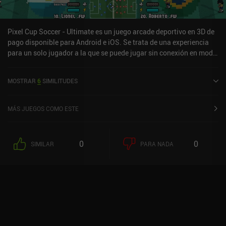
Pixel Cup Soccer - Ultimate es un juego arcade deportivo en 3D de
pago disponible para Android e iOS. Se trata de una experiencia
para un solo jugador a la que se puede jugar sin conexión en modo
horizontal. Ha recibido 3 valoraciones de los usuarios de la
comunidad MiniReview. Pixel Cup Soccer - Ultimate se lanzó en
MOSTRAR
6
SIMILITUDES
mayo de 2024 y tiene actualmente una puntuación de 3,4 sobre 5,0
en Google Play y de 4,8 sobre 5,0 en la App Store de iOS.
MÁS JUEGOS COMO ESTE
0
0
SIMILAR
PARA NADA