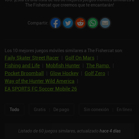
The Fishercat que creemos que te encantarán!
Compartir
:
Los 10 mejores juegos móviles similares a The Fishercat son:
Faily Skater Street Racer
|
Golf On Mars
|
Fishing and Life
|
Mobfish Hunter
|
The Ramp.
|
Pocket Broomball
|
Glow Hockey
|
Golf Zero
|
Way of the Hunter Wild America
|
EA SPORTS FC Soccer Mobile 26
Todo
Gratis
|
De pago
Sin conexión
|
En línea
Listado de 60 juegos similares, actualizado
hace 4 días