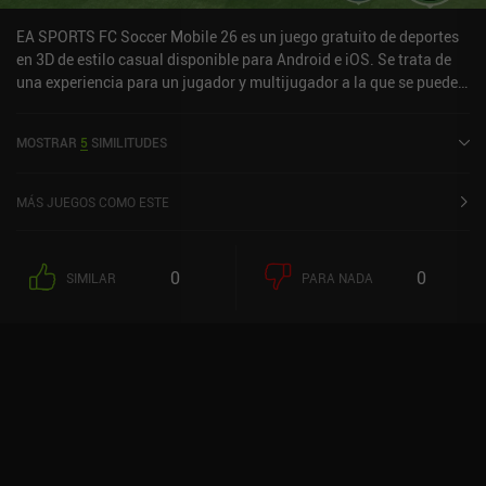
bien elaborada.
EA SPORTS FC Soccer Mobile 26 es un juego gratuito de deportes
en 3D de estilo casual disponible para Android e iOS. Se trata de
una experiencia para un jugador y multijugador a la que se puede
jugar en línea en modo horizontal. Ha recibido 10 valoraciones de
los usuarios de la comunidad MiniReview. EA SPORTS FC Soccer
MOSTRAR
5
SIMILITUDES
Mobile 26 se lanzó en octubre de 2016 y tiene actualmente una
puntuación de 4,6 sobre 5,0 en Google Play y de 4,7 sobre 5,0 en la
App Store de iOS.
MÁS JUEGOS COMO ESTE
0
0
SIMILAR
PARA NADA