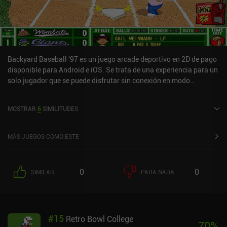
Backyard Baseball '97 es un juego arcade deportivo en 2D de pago
disponible para Android e iOS. Se trata de una experiencia para un
solo jugador que se puede disfrutar sin conexión en modo
horizontal. Backyard Baseball '97 se lanzó en marzo de 2025 y
tiene actualmente una valoración de 3,5 sobre 5,0 en Google Play y
MOSTRAR
6
SIMILITUDES
de 4 sobre 5,0 en la App Store de iOS.
MÁS JUEGOS COMO ESTE
0
0
SIMILAR
PARA NADA
#
15
Retro Bowl College
70
%