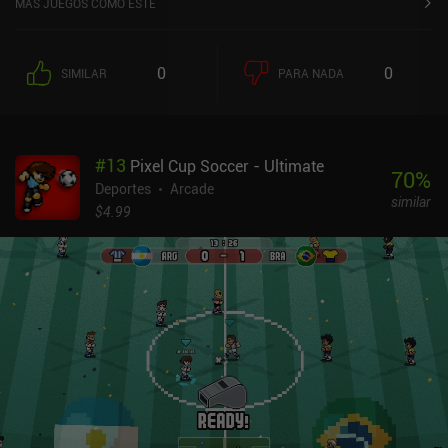
MÁS JUEGOS COMO ESTE
0
0
SIMILAR
PARA NADA
#
13
Pixel Cup Soccer - Ultimate
70
%
Deportes
Arcade
similar
$4.99