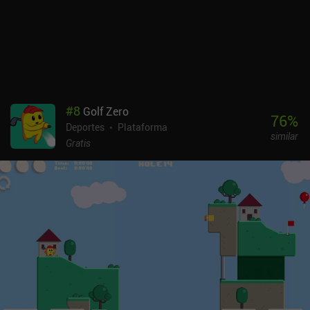
mejores juegos multijugador que se pueden jugar con amigos en
un solo dispositivo.
#
8
Golf Zero
76
%
Deportes
Plataforma
similar
Gratis