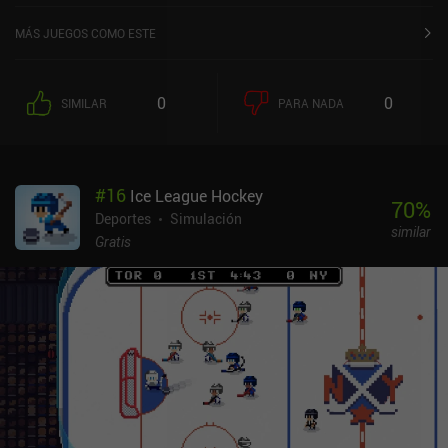
Google Play y de 4,2 sobre 5,0 en la App Store de iOS.
MÁS JUEGOS COMO ESTE
0
0
SIMILAR
PARA NADA
#
16
Ice League Hockey
70
%
Deportes
Simulación
similar
Gratis