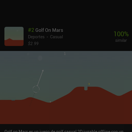
#
2
Golf On Mars
100
%
Deportes
Casual
similar
$2.99
Golf on Mars es un juego de golf casual 2D jugable offline con un