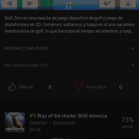
Golf Zero es una mezcla de juego deportivo de golf y juego de
plataformas en 2D. Corremos, saltamos, y luego en el aire sacamos
nuestra bola de golf, lo que hace que el tiempo se ralentice, y luego
usamos las teclas de flecha que antes usábamos para mover a
nuestro personaje, para apuntar y disparar con la esperanza de
MOSTRAR
7
SIMILITUDES
hacer un hoyo en uno.Los niveles están brillantemente diseñados y
aunque empiezan fáciles, rápidamente se vuelven súper difíciles,
introduciendo nuevas trampas y mecanismos por el camino.El
MÁS JUEGOS COMO ESTE
juego consta de 80 niveles y un modo de carrera rápida, y se
monetiza a través de anuncios en vídeo, que aparecen de vez en
cuando, y tristemente sin iAP para eliminarlos definitivamente.
0
0
SIMILAR
PARA NADA
#
9
Way of the Hunter Wild America
73
%
Deportes
Simulación
similar
$9.99