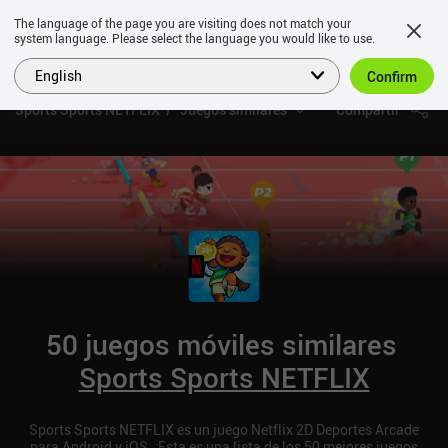
The language of the page you are visiting does not match your
system language. Please select the language you would like to use.
English
Confirm
Sports Sports NETFLIX
Juegos similares
Compartir
50 juegos móviles similares
Sports Sports NETFLIX
Sports Sports NETFLIX es un juego Netflix 2D Deportes Arcade
para Android y iOS. ¡Esta es una lista de los 50 mejores juegos