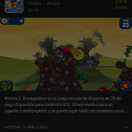
75
%
Tirador
Arcade
similar
$5.49
Worms 2: Armageddon es un juego arcade de disparos en 2D de
pago disponible para Android e iOS. Ofrece modos para un
jugador y multijugador, y se puede jugar tanto sin conexión como
en línea en modo horizontal. Worms 2: Armageddon salió a la
venta en abril de 2013 y tiene actualmente una puntuación de 3
MOSTRAR
14
SIMILITUDES
sobre 5,0 en Google Play y de 3,6 sobre 5,0 en la App Store de iOS.