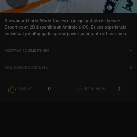
Snowboard Party: World Tour es un juego gratuito de Arcade
Deportivo en 2D disponible en Android e iOS. Es una experiencia
individual y multijugador que se puede jugar tanto offline como
online en modo horizontal. Snowboard Party: World Tour se lanzó
en marzo de 2016 y tiene una valoración actual de 4,2 sobre 5,0 en
MOSTRAR
12
SIMILITUDES
Google Play y de 4,6 sobre 5,0 en la App Store de iOS.
MÁS JUEGOS COMO ESTE
0
0
SIMILAR
PARA NADA