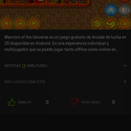
Elasto Mania Remastered se monetiza mediante anuncios
ocasionales que pueden eliminarse mediante un iAP de 4,99 $. El
juego ofrece la misma experiencia que la gente disfrutó en su día,
así que si quieres un juego de motos clásico, dale una
oportunidad.
Warriors of the Universe es un juego gratuito de Arcade de lucha en
2D disponible en Android. Es una experiencia individual y
multijugador que se puede jugar tanto offline como online en
modo horizontal. Warriors of the Universe se lanzó en octubre de
2018 y tiene una valoración actual de 4,4 sobre 5,0 en Google Play.
MOSTRAR
15
SIMILITUDES
MÁS JUEGOS COMO ESTE
0
0
SIMILAR
PARA NADA