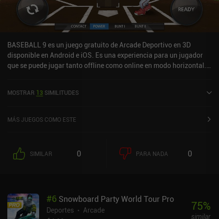
BASEBALL 9 es un juego gratuito de Arcade Deportivo en 3D
disponible en Android e iOS. Es una experiencia para un jugador
que se puede jugar tanto offline como online en modo horizontal.
Ha recibido 2 valoraciones de usuarios de la comunidad
MiniReview. BASEBALL 9 se lanzó en mayo de 2018 y tiene una
MOSTRAR
13
SIMILITUDES
valoración actual de 4,6 sobre 5,0 en Google Play y de 4,5 sobre 5,0
en la App Store de iOS.
MÁS JUEGOS COMO ESTE
0
0
SIMILAR
PARA NADA
#
6
Snowboard Party World Tour Pro
75
%
Deportes
Arcade
similar