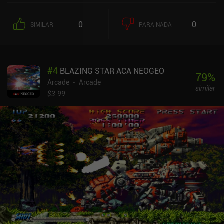
utilizan un ángulo de cámara de desplazamiento lateral en 2D
perfectamente adaptado al móvil, un enfoque que personalmente
0
0
SIMILAR
PARA NADA
creo que funciona mejor que si Psyonix hubiera intentado adaptar
los complejos controles y la cámara del juego original al móvil. Y
lo que es más importante, Sideswipe consigue recrear la misma
experiencia de ritmo trepidante que popularizó e hizo tan
#
4
BLAZING STAR ACA NEOGEO
adictivamente divertido el juego original. El juego cuenta con tres
79
%
arenas, modos de juego offline personalizables contra bots, y
Arcade
Arcade
similar
partidas clasificatorias multijugador en tiempo real que incluyen
$3.99
baloncesto 1v1, 2v2 y 2v2. Entre partido y partido, progresamos a
través de un pase de batalla gratuito para desbloquear nuevos
cosméticos.Con un joystick en el lado izquierdo y dos botones en
el lado derecho para saltar e impulsarse, es fácil acostumbrarse a
los controles. Sin embargo, se necesitan innumerables horas de
práctica para dominarlos, lo cual es parte de lo que convierte al
juego en una gran experiencia competitiva.Los gráficos son muy
cuidados, con un montón de personalizaciones puramente
cosméticas para nuestro vehículo, como sombreros estrafalarios,
ruedas, efectos de explosión de gol y mucho más. Los partidos
también se cargan impresionantemente rápido y la navegación por
los menús es ágil y sensible. El principal inconveniente es que, en