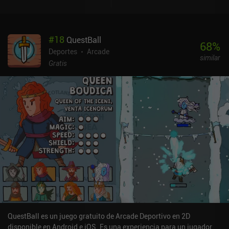
juego golpeando una caja con temporizador.Si nos golpea un
enemigo, tenemos que esperar unos segundos para reaparecer, con
lo que perdemos un tiempo valioso.Perseguir estas cajas mientras
#
18
QuestBall
esquivamos las numerosas balas y enemigos es exactamente lo
68
%
que hace que el juego sea caóticamente divertido y superrápido. Y
Deportes
Arcade
similar
sólo mejora cuando se juega con otros 2-3 jugadores en
Gratis
cooperativo local.Entre partida y partida, gastamos el oro que
hemos ganado en nuevas apariencias aleatorias para nuestros
personajes. Antes de cada partida, también podemos activar uno
de los cinco potenciadores temporales que nos dan oro extra en la
siguiente ronda, reducen nuestro tiempo de reaparición, etc. El
estilo artístico es único, y los efectos y la música le dan un gran
ambiente de arcade casual. El mayor inconveniente es que el juego
se hace repetitivo muy rápido, algo que el otro juego del
desarrollador, Klee: Spacetime Cleaners, lo evitó mejor.UFO99 se
monetiza mediante iAPs para nuevas apariencias de personajes,
anuncios incentivados de oro o apariencias, y anuncios que
aparecen en el menú y que se eliminan con cualquiera de los iAPs
de 0,99 $.En general, es un gran juego de 1 a 3 minutos que es
perfecto si tienes unas cuantas personas con las que jugar.
QuestBall es un juego gratuito de Arcade Deportivo en 2D
disponible en Android e iOS. Es una experiencia para un jugador