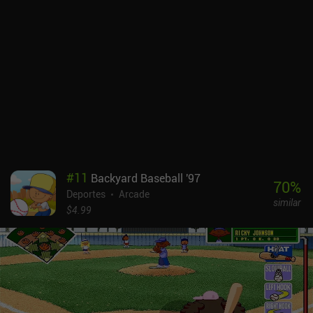
#
11
Backyard Baseball '97
70
%
Deportes
Arcade
similar
$4.99