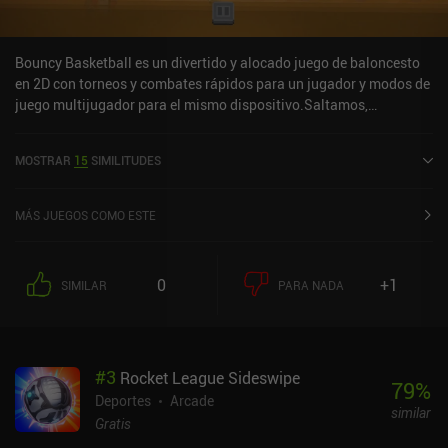
Bouncy Basketball es un divertido y alocado juego de baloncesto
en 2D con torneos y combates rápidos para un jugador y modos de
juego multijugador para el mismo dispositivo.Saltamos,
apuntamos y disparamos, todo ello con un sistema de control de
un solo dedo que mantiene el juego informal al tiempo que permite
MOSTRAR
15
SIMILITUDES
realizar mates épicos y robar balones. De hecho, hay un techo de
habilidad sorprendentemente alto teniendo en cuenta que es un
juego casual.La monetización se produce a través de anuncios de
MÁS JUEGOS COMO ESTE
vídeo ocasionales sin iAP para eliminarlos. Afortunadamente, no
aparecen con demasiada frecuencia.
0
+1
SIMILAR
PARA NADA
#
3
Rocket League Sideswipe
79
%
Deportes
Arcade
similar
Gratis