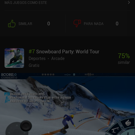
MÁS JUEGOS COMO ESTE
0
0
SIMILAR
PARA NADA
#
7
Snowboard Party: World Tour
75
%
Deportes
Arcade
similar
Gratis