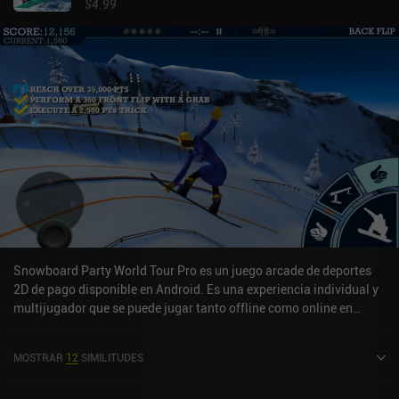
$4.99
Snowboard Party World Tour Pro es un juego arcade de deportes
2D de pago disponible en Android. Es una experiencia individual y
multijugador que se puede jugar tanto offline como online en
modo horizontal. Ha recibido 1 valoración de usuario de la
comunidad MiniReview. Snowboard Party World Tour Pro se lanzó
MOSTRAR
12
SIMILITUDES
en diciembre de 2015 y tiene una valoración actual de 4,5 sobre 5,0
en Google Play.