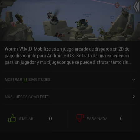
Worms W.M.D: Mobilize es un juego arcade de disparos en 2D de
pago disponible para Android e iOS. Se trata de una experiencia
para un jugador y multijugador que se puede disfrutar tanto sin
conexión como en línea en modo horizontal. Worms W.M.D:
Mobilize se lanzó en abril de 2023 y cuenta actualmente con una
MOSTRAR
11
SIMILITUDES
valoración de 3,8 sobre 5,0 en Google Play y de 3,5 sobre 5,0 en la
App Store de iOS.
MÁS JUEGOS COMO ESTE
0
0
SIMILAR
PARA NADA