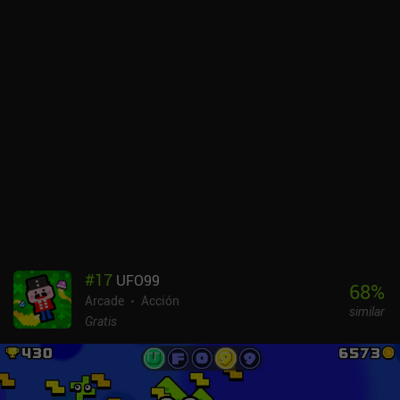
#
17
UFO99
68
%
Arcade
Acción
similar
Gratis