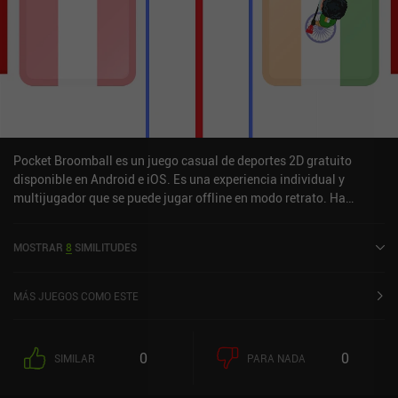
Pocket Broomball es un juego casual de deportes 2D gratuito
disponible en Android e iOS. Es una experiencia individual y
multijugador que se puede jugar offline en modo retrato. Ha
recibido 2 valoraciones de usuarios de la comunidad MiniReview.
Pocket Broomball se lanzó en abril de 2020 y tiene una valoración
MOSTRAR
8
SIMILITUDES
actual de 5 sobre 5,0 en Google Play y de 5 sobre 5,0 en la App
Store de iOS.
MÁS JUEGOS COMO ESTE
0
0
SIMILAR
PARA NADA