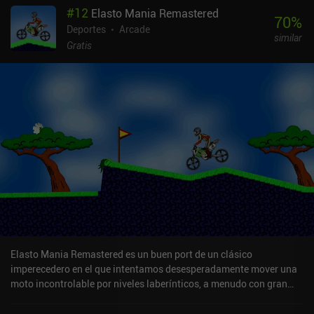
#
12
Elasto Mania Remastered
70
%
Deportes
Arcade
similar
Gratis
Elasto Mania Remastered es un buen port de un clásico
imperecedero en el que intentamos desesperadamente mover una
moto incontrolable por niveles laberínticos, a menudo con gran
frustración. Nuestro objetivo en cada nivel es recoger todas las
manzanas que hay esparcidas por ahí, para finalmente alcanzar