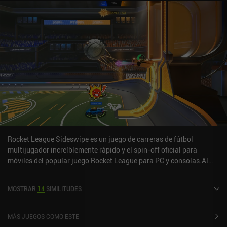
Rocket League Sideswipe es un juego de carreras de fútbol
multijugador increíblemente rápido y el spin-off oficial para
móviles del popular juego Rocket League para PC y consolas.Al
igual que en el juego original, el objetivo principal es marcar el
mayor número de goles posibles corriendo, saltando e incluso
MOSTRAR
14
SIMILITUDES
volando por el mapa con nuestros vehículos propulsados a chorro.
¡En esencia, es una versión muy perfeccionada de lo que Drive
Ahead! Sports hace unos años, y la verdad es que funciona.A
MÁS JUEGOS COMO ESTE
diferencia del Rocket League original, los partidos de Sideswipe