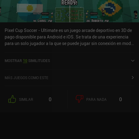
Pixel Cup Soccer - Ultimate es un juego arcade deportivo en 3D de
pago disponible para Android e iOS. Se trata de una experiencia
para un solo jugador a la que se puede jugar sin conexión en modo
horizontal. Ha recibido 3 valoraciones de los usuarios de la
comunidad MiniReview. Pixel Cup Soccer - Ultimate se lanzó en
MOSTRAR
10
SIMILITUDES
mayo de 2024 y tiene actualmente una puntuación de 3,4 sobre 5,0
en Google Play y de 4,8 sobre 5,0 en la App Store de iOS.
MÁS JUEGOS COMO ESTE
0
0
SIMILAR
PARA NADA