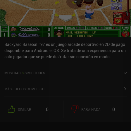
Backyard Baseball '97 es un juego arcade deportivo en 2D de pago
disponible para Android e iOS. Se trata de una experiencia para un
solo jugador que se puede disfrutar sin conexión en modo
horizontal. Backyard Baseball '97 se lanzó en marzo de 2025 y
tiene actualmente una valoración de 3,5 sobre 5,0 en Google Play y
MOSTRAR
8
SIMILITUDES
de 4 sobre 5,0 en la App Store de iOS.
MÁS JUEGOS COMO ESTE
0
0
SIMILAR
PARA NADA