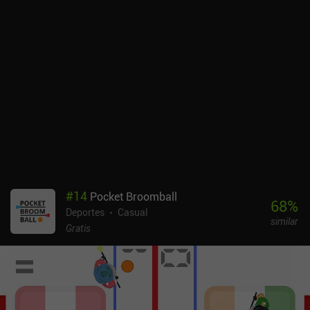
#
14
Pocket Broomball
68
%
Deportes
Casual
similar
Gratis