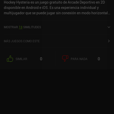
Hockey Hysteria es un juego gratuito de Arcade Deportivo en 2D
disponible en Android e iOS. Es una experiencia individual y
multijugador que se puede jugar sin conexión en modo horizontal.
Hockey Hysteria se lanzó en septiembre de 2014 y tiene una
valoración actual de 4,1 sobre 5,0 en Google Play y de 4,2 sobre 5,0
MOSTRAR
13
SIMILITUDES
en la App Store de iOS.
MÁS JUEGOS COMO ESTE
0
0
SIMILAR
PARA NADA