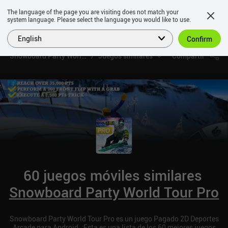
The language of the page you are visiting does not match your
system language. Please select the language you would like to use.
English
Confirm
Snowboard Party World Tour Pro
Juegos similares
Compartir
60 juegos móviles similares
Snowboard Party World Tour Pro
Snowboard Party World Tour Pro es un juego Pagado 2D Deportes
Arcade para Android. ¡Esta es una lista de los 60 mejores juegos