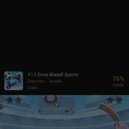
#
14
Drive Ahead! Sports
76
%
Deportes
Arcade
similar
Gratis