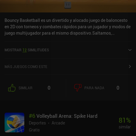
Bouncy Basketball es un divertido y alocado juego de baloncesto
en 2D con torneos y combates rápidos para un jugador y modos de
juego multijugador para el mismo dispositivo.Saltamos,
apuntamos y disparamos, todo ello con un sistema de control de
un solo dedo que mantiene el juego informal al tiempo que permite
MOSTRAR
12
SIMILITUDES
realizar mates épicos y robar balones. De hecho, hay un techo de
habilidad sorprendentemente alto teniendo en cuenta que es un
juego casual.La monetización se produce a través de anuncios de
MÁS JUEGOS COMO ESTE
vídeo ocasionales sin iAP para eliminarlos. Afortunadamente, no
aparecen con demasiada frecuencia.
0
0
SIMILAR
PARA NADA
#
6
Volleyball Arena: Spike Hard
81
%
Deportes
Arcade
similar
Gratis