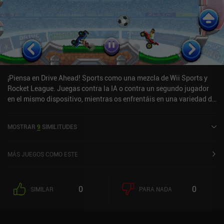
¡Piensa en Drive Ahead! Sports como una mezcla de Wii Sports y
Rocket League. Juegas contra la IA o contra un segundo jugador
en el mismo dispositivo, mientras os enfrentáis en una variedad de
deportes (fútbol, golf, fútbol americano, baloncesto, etc.) hasta
que uno de los dos alcanza los 3 puntos.Hay un montón de coches
MOSTRAR
9
SIMILITUDES
y estadios que desbloquear, y pronto se añadirán más deportes
(según el desarrollador). Aunque el juego es divertido y trepidante,
la parte negativa es que te encontrarás viendo un montón de
MÁS JUEGOS COMO ESTE
anuncios incentivados para desbloquear nuevos retos (lo que
normalmente lleva 30 minutos) si quieres competir en el marcador.
0
0
SIMILAR
PARA NADA