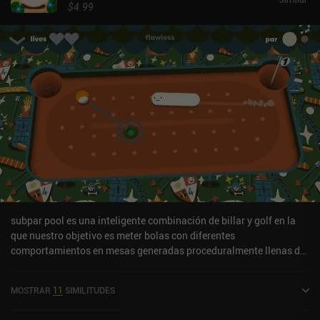
$4.99
subpar pool es una inteligente combinación de billar y golf en la
que nuestro objetivo es meter bolas con diferentes
comportamientos en mesas generadas proceduralmente llenas de
peligros únicos. La mecánica central es muy similar a la de otros
juegos de billar digitales, lo que significa que tocamos y
MOSTRAR
11
SIMILITUDES
arrastramos para apuntar y obtener una pequeña vista previa de
cómo rebotará nuestra bola. Al soltarlas, las bolas golpeadas