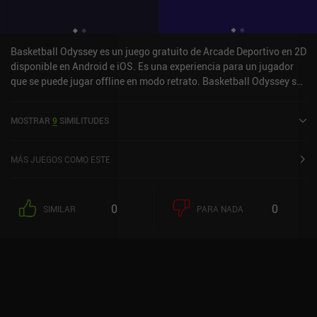
buscan una toma novedosa en el billar digital, bien vale la pena el
precio de admisión.
Basketball Odyssey es un juego gratuito de Arcade Deportivo en 2D
disponible en Android e iOS. Es una experiencia para un jugador
que se puede jugar offline en modo retrato. Basketball Odyssey se
lanzó en octubre de 2021 y tiene una valoración actual de 4,2
sobre 5,0 en Google Play y de 4,5 sobre 5,0 en la App Store de iOS.
MOSTRAR
9
SIMILITUDES
MÁS JUEGOS COMO ESTE
0
0
SIMILAR
PARA NADA