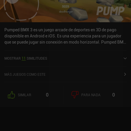
Pumped BMX 3 es un juego arcade de deportes en 3D de pago
disponible en Android e iOS. Es una experiencia para un jugador
que se puede jugar sin conexión en modo horizontal. Pumped BMX
3 se lanzó en septiembre de 2016 y tiene una valoración actual de
3,6 sobre 5,0 en Google Play y de 4,7 sobre 5,0 en la App Store de
MOSTRAR
11
SIMILITUDES
iOS.
MÁS JUEGOS COMO ESTE
0
0
SIMILAR
PARA NADA