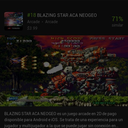
aire y ejecutar otros movimientos especiales. Este esquema de
control funciona de maravilla, y una vez que le coges el truco, la
#
18
BLAZING STAR ACA NEOGEO
sensación es fantástica.Además del modo carrera, el juego incluye
71
%
un modo de carrera individual en el que tenemos dos minutos para
Arcade
Arcade
similar
conseguir puntos, un modo de patinaje libre y un editor de niveles
$3.99
para crear nuestros propios mapas o jugar a los creados por otros
jugadores.El estilo artístico de baja poligonización encaja a la
perfección con la jugabilidad, y el juego cuenta con una buena
cantidad de opciones de personalización para nuestra tabla y
nuestro personaje, incluidos varios colores para la ropa y los
accesorios. Desbloqueamos estos objetos gastando la moneda
que ganamos jugando.Perfect Grind es un juego premium con una
versión de prueba gratuita que incluye anuncios forzados. Un iAP
de 2,99 $ los elimina y desbloquea el juego completo, incluido el
editor de niveles, más desafíos, nuevos mapas, diferentes
personajes y opciones de personalización adicionales. A pesar de
que le faltan más mapas y desafíos, es con diferencia el mejor
juego de patinaje al que he jugado en móvil hasta la fecha.
BLAZING STAR ACA NEOGEO es un juego arcade en 2D de pago
disponible para Android e iOS. Se trata de una experiencia para un
jugador y multijugador a la que se puede jugar sin conexión en