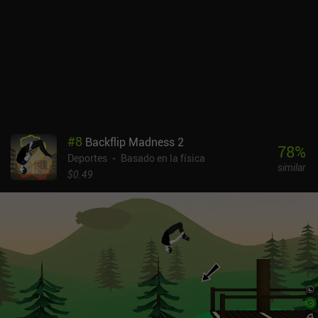
#
8
Backflip Madness 2
78
%
Deportes
Basado en la física
similar
$0.49