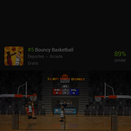
el lado derecho para saltar e impulsarse, es fácil acostumbrarse a
los controles. Sin embargo, se necesitan innumerables horas de
práctica para dominarlos, lo cual es parte de lo que convierte al
juego en una gran experiencia competitiva.Los gráficos son muy
cuidados, con un montón de personalizaciones puramente
cosméticas para nuestro vehículo, como sombreros estrafalarios,
ruedas, efectos de explosión de gol y mucho más. Los partidos
también se cargan impresionantemente rápido y la navegación por
#
5
Bouncy Basketball
los menús es ágil y sensible. El principal inconveniente es que, en
89
%
Deportes
Arcade
ocasiones, puedes quedar emparejado con rivales de mayor
similar
rango.Rocket League Sideswipe no tiene monetización por el
Gratis
momento, y toda la progresión se centra puramente en cosméticos
de vanidad, lo que lo convierte en una gran experiencia
competitiva para cualquiera que busque un juego de acción
deportiva sencillo pero frenético.