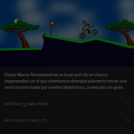
Elasto Mania Remastered es un buen port de un clásico
imperecedero en el que intentamos desesperadamente mover una
moto incontrolable por niveles laberínticos, a menudo con gran
frustración. Nuestro objetivo en cada nivel es recoger todas las
manzanas que hay esparcidas por ahí, para finalmente alcanzar
MOSTRAR
12
SIMILITUDES
una flor blanca al final. Para lograrlo, disponemos de botones
independientes para acelerar, frenar y dar la vuelta, así como para
inclinarnos hacia delante y hacia atrás para adaptarnos a los
MÁS JUEGOS COMO ESTE
terrenos irregulares. Como en la mayoría de los juegos clásicos de
BMX y motos, nuestro vehículo se rige por las leyes de la física, lo