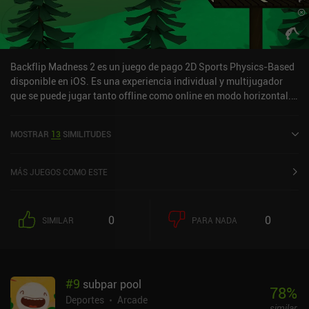
Backflip Madness 2 es un juego de pago 2D Sports Physics-Based
disponible en iOS. Es una experiencia individual y multijugador
que se puede jugar tanto offline como online en modo horizontal.
Ha recibido 1 valoración de usuario de la comunidad MiniReview.
Backflip Madness 2 se lanzó en mayo de 2024 y tiene una
MOSTRAR
13
SIMILITUDES
valoración actual de 4,6 sobre 5,0 en iOS App Store.
MÁS JUEGOS COMO ESTE
0
0
SIMILAR
PARA NADA
#
9
subpar pool
78
%
Deportes
Arcade
similar