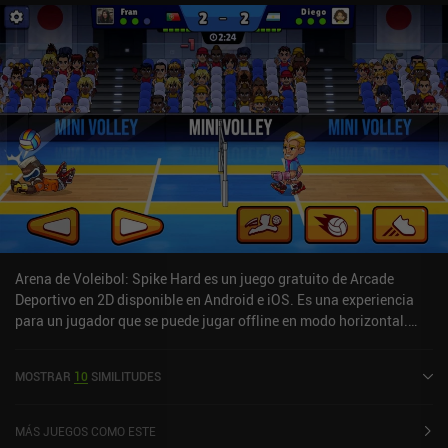
Arena de Voleibol: Spike Hard es un juego gratuito de Arcade
Deportivo en 2D disponible en Android e iOS. Es una experiencia
para un jugador que se puede jugar offline en modo horizontal.
Volleyball Arena: Spike Hard se lanzó en julio de 2022 y tiene una
valoración actual de 4,5 sobre 5,0 en Google Play y de 4,7 sobre 5,0
MOSTRAR
10
SIMILITUDES
en la App Store de iOS.
MÁS JUEGOS COMO ESTE