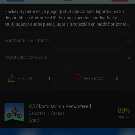
Hockey Hysteria es un juego gratuito de Arcade Deportivo en 2D
disponible en Android e iOS. Es una experiencia individual y
multijugador que se puede jugar sin conexión en modo horizontal.
Hockey Hysteria se lanzó en septiembre de 2014 y tiene una
valoración actual de 4,1 sobre 5,0 en Google Play y de 4,2 sobre 5,0
MOSTRAR
10
SIMILITUDES
en la App Store de iOS.
MÁS JUEGOS COMO ESTE
0
0
SIMILAR
PARA NADA
#
3
Elasto Mania Remastered
89
%
Deportes
Arcade
similar
Gratis