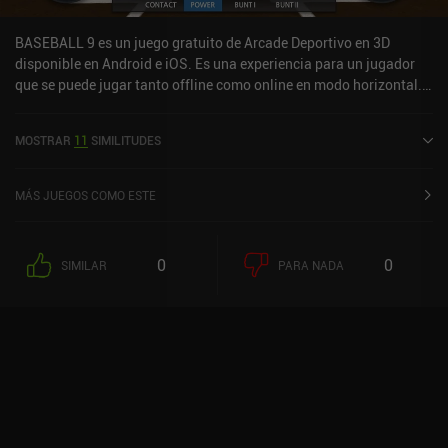
BASEBALL 9 es un juego gratuito de Arcade Deportivo en 3D
disponible en Android e iOS. Es una experiencia para un jugador
que se puede jugar tanto offline como online en modo horizontal.
Ha recibido 2 valoraciones de usuarios de la comunidad
MiniReview. BASEBALL 9 se lanzó en mayo de 2018 y tiene una
MOSTRAR
11
SIMILITUDES
valoración actual de 4,6 sobre 5,0 en Google Play y de 4,5 sobre 5,0
en la App Store de iOS.
MÁS JUEGOS COMO ESTE
0
0
SIMILAR
PARA NADA