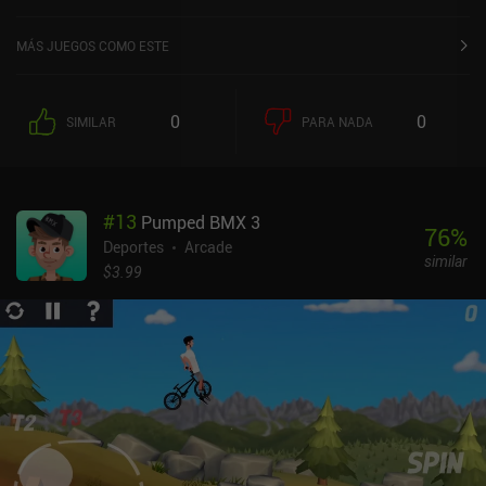
MÁS JUEGOS COMO ESTE
0
0
SIMILAR
PARA NADA
#
13
Pumped BMX 3
76
%
Deportes
Arcade
similar
$3.99