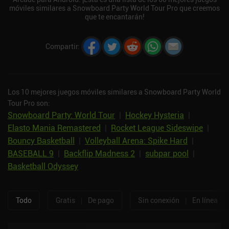
móviles similares a Snowboard Party World Tour Pro que creemos
que te encantarán!
Compartir
:
Los 10 mejores juegos móviles similares a Snowboard Party World
Tour Pro son:
Snowboard Party: World Tour
|
Hockey Hysteria
|
Elasto Mania Remastered
|
Rocket League Sideswipe
|
Bouncy Basketball
|
Volleyball Arena: Spike Hard
|
BASEBALL 9
|
Backflip Madness 2
|
subpar pool
|
Basketball Odyssey
Todo
Gratis
|
De pago
Sin conexión
|
En línea