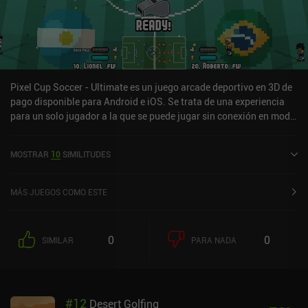
Pixel Cup Soccer - Ultimate es un juego arcade deportivo en 3D de
pago disponible para Android e iOS. Se trata de una experiencia
para un solo jugador a la que se puede jugar sin conexión en modo
horizontal. Ha recibido 3 valoraciones de los usuarios de la
comunidad MiniReview. Pixel Cup Soccer - Ultimate se lanzó en
MOSTRAR
10
SIMILITUDES
mayo de 2024 y tiene actualmente una puntuación de 3,4 sobre 5,0
en Google Play y de 4,8 sobre 5,0 en la App Store de iOS.
MÁS JUEGOS COMO ESTE
0
0
SIMILAR
PARA NADA
#
12
Desert Golfing