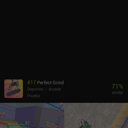
partidas aleatorias nos enfrentan ocasionalmente a bots, GOKA
Street, por suerte, también cuenta con un modo personalizado en
el que podemos intentar vencer a nuestros amigos en reñidas
competiciones. El arte recuerda en cierto modo a Fall Guys, pero
con personajes grandes y voluminosos, que también pueden
personalizarse con cosméticos gratuitos y de pago. Por desgracia,
el equilibrio del juego se ve ligeramente afectado por las ventajas
aleatorias que aumentan el rendimiento y que obtenemos
mediante anuncios incentivados o un iAP único de 14,99 $ que
elimina todos los anuncios. GOKA Street se monetiza mediante
anuncios incentivados e iAPs para un pase de batalla de pago y
objetos cosméticos, ninguno de los cuales afecta a la jugabilidad.
Las ventajas que se recompensan mediante los anuncios
#
17
Perfect Grind
incentivados son molestas, y me gustaría que hubiera más modos
71
%
Deportes
Arcade
de juego y una mecánica de portero más profunda. A pesar de
similar
todo, GOKA Street es muy divertido, sobre todo si se juega con
Prueba
amigos.