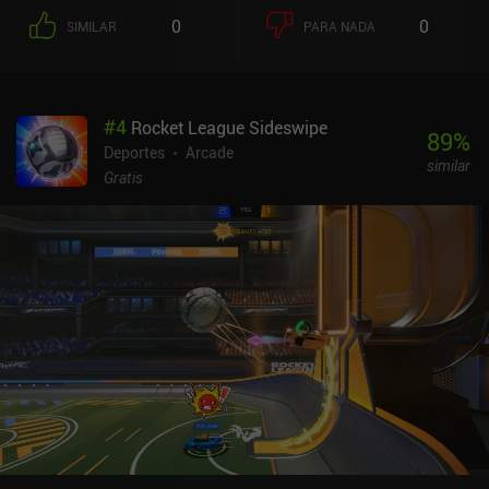
que significa que nuestro personaje se inclina hacia atrás cuando
0
0
SIMILAR
PARA NADA
aceleramos y hacia delante cuando frenamos. Esto hace que el
control de nuestro vehículo sea bastante realista, pero también
exasperantemente difícil. Por desgracia, rara vez llegamos a sentir
la velocidad real de nuestra moto, ya que los niveles están llenos
#
4
Rocket League Sideswipe
de obstáculos diversos, y cualquier movimiento impreciso nos
89
%
lleva rápidamente a tener que reiniciar. Así que nos vemos
Deportes
Arcade
similar
obligados a movernos a un ritmo lento y meticuloso y a ejecutar
Gratis
cada acción con una precisión perfectamente calculada. Esto
apenas deja margen para la improvisación, pero el juego sigue
siendo divertido, aunque no muy rápido. El juego cuenta con un
montón de niveles hardcore que debemos intentar completar lo
más rápido posible para clasificarnos en las tablas de
clasificación globales. También podemos participar en partidas
online contra el fantasma de un oponente aleatorio. Pero competir
con los mejores jugadores requiere mucha dedicación y práctica.
Elasto Mania Remastered se monetiza mediante anuncios
ocasionales que pueden eliminarse mediante un iAP de 4,99 $. El
juego ofrece la misma experiencia que la gente disfrutó en su día,
así que si quieres un juego de motos clásico, dale una
oportunidad.