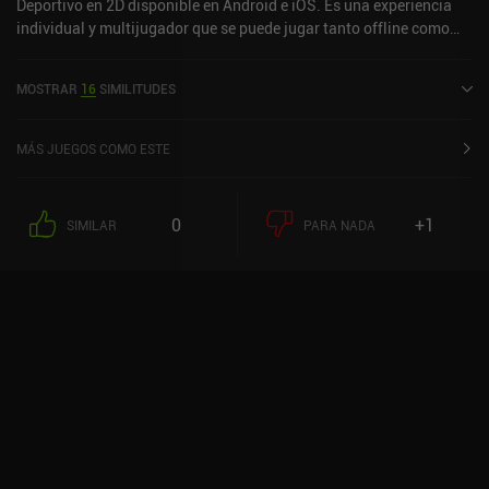
Deportivo en 2D disponible en Android e iOS. Es una experiencia
individual y multijugador que se puede jugar tanto offline como
online en modo horizontal. Snowboard Party: World Tour se lanzó
en marzo de 2016 y tiene una valoración actual de 4,2 sobre 5,0 en
MOSTRAR
16
SIMILITUDES
Google Play y de 4,6 sobre 5,0 en la App Store de iOS.
MÁS JUEGOS COMO ESTE
0
+1
SIMILAR
PARA NADA