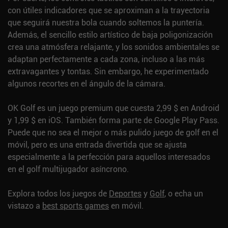
con útiles indicadores que se aproximan a la trayectoria
que seguirá nuestra bola cuando soltemos la puntería.
Además, el sencillo estilo artístico de baja poligonización
crea una atmósfera relajante, y los sonidos ambientales se
adaptan perfectamente a cada zona, incluso a las más
extravagantes y tontas. Sin embargo, he experimentado
algunos recortes en el ángulo de la cámara.
OK Golf es un juego premium que cuesta 2,99 $ en Android
y 1,99 $ en iOS. También forma parte de Google Play Pass.
Puede que no sea el mejor o más pulido juego de golf en el
móvil, pero es una entrada divertida que se ajusta
especialmente a la perfección para aquellos interesados
en el golf multijugador asíncrono.
Explora todos los juegos de
Deportes
y
Golf
, o echa un
vistazo a
best sports games
en móvil.