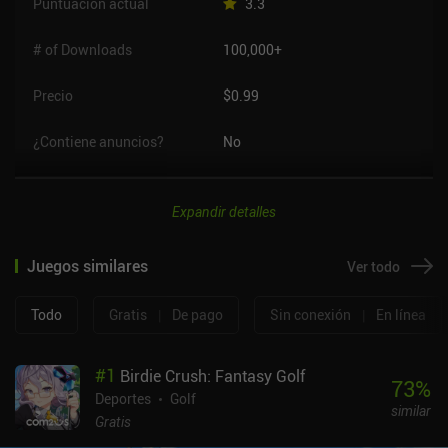
Puntuación actual
3.3
# of Downloads
100,000+
Precio
$0.99
¿Contiene anuncios?
No
Expandir detalles
Juegos similares
Ver todo
Todo
Gratis
|
De pago
Sin conexión
|
En línea
#
1
Birdie Crush: Fantasy Golf
73
%
Deportes
Golf
similar
Gratis