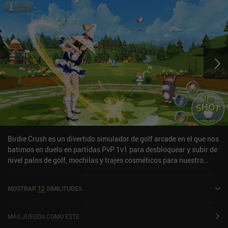
Birdie Crush es un divertido simulador de golf arcade en el que nos
batimos en duelo en partidas PvP 1v1 para desbloquear y subir de
nivel palos de golf, mochilas y trajes cosméticos para nuestro
golfista de temática anime. Aunque hay varios modos de juego,
incluido el de un jugador, la fuerza motriz de Birdie Crush son los
MOSTRAR
12
SIMILITUDES
desafiantes modos PvP. Los sencillos controles de golpeo
funcionan bien, pero como la dirección del viento y el paisaje
influyen en la ejecución de los golpes, los partidos también tienen
MÁS JUEGOS COMO ESTE
algo de estrategia. También ganamos habilidades especiales al