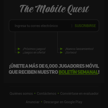
The Mobile Quest
SUSCRIBIRSE
¡Próximos juegos!
¡Nuevos lanzamientos!
¡Juegos en oferta!
¡Sorteos!
¡Únete a más de 6,000 jugadores móvil
que reciben nuestro
boletín semanal
!
Quiénes somos
Contáctenos
Conviértase en evaluador
Anunciar
Descargar en Google Play