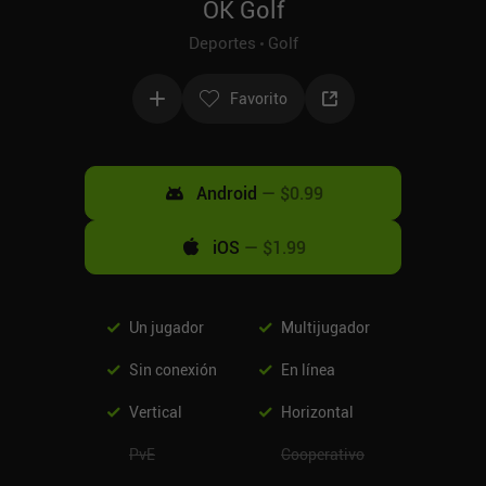
OK Golf
Deportes
Golf
Favorito
Android
—
$0.99
iOS
—
$1.99
Un jugador
Multijugador
Sin conexión
En línea
Vertical
Horizontal
PvE
Cooperativo