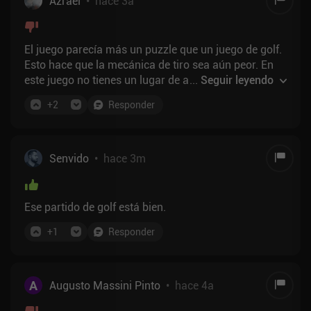
Azrael
•
hace 3a
El juego parecía más un puzzle que un juego de golf.
Esto hace que la mecánica de tiro sea aún peor. En
este juego no tienes un lugar de aterrizaje
...
Seguir leyendo
determinado cuando apuntas, en su lugar te dan un
+
2
Responder
radio de donde aterrizaría tu bola. Este tipo de rng
hizo el juego más tedioso.
Senvido
•
hace 3m
Ese partido de golf está bien.
+
1
Responder
A
Augusto Massini Pinto
•
hace 4a