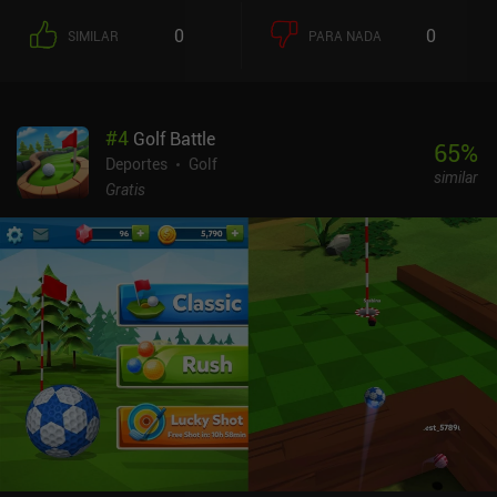
0
0
SIMILAR
PARA NADA
#
4
Golf Battle
65
%
Deportes
Golf
similar
Gratis