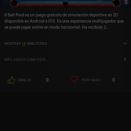
8 Ball Pool es un juego gratuito de simulación deportiva en 2D
disponible en Android e iOS. Es una experiencia multijugador que
se puede jugar online en modo horizontal. Ha recibido 2
valoraciones de usuarios de la comunidad MiniReview. 8 Ball Pool
se lanzó en enero de 2013 y tiene una valoración actual de 4,8
MOSTRAR
15
SIMILITUDES
sobre 5,0 en Google Play y de 4,8 sobre 5,0 en la App Store de iOS.
MÁS JUEGOS COMO ESTE
0
0
SIMILAR
PARA NADA