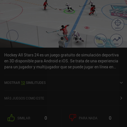
Hockey All Stars 24 es un juego gratuito de simulación deportiva
en 3D disponible para Android e iOS. Se trata de una experiencia
para un jugador y multijugador que se puede jugar en línea en
modo horizontal. Hockey All Stars 24 se lanzó en octubre de 2023
y tiene una valoración actual de 4,5 sobre 5,0 en Google Play y de
MOSTRAR
12
SIMILITUDES
4,8 sobre 5,0 en la App Store de iOS.
MÁS JUEGOS COMO ESTE
0
0
SIMILAR
PARA NADA