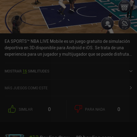
EA SPORTS™ NBA LIVE Mobile es un juego gratuito de simulación
deportiva en 3D disponible para Android e iOS. Se trata de una
experiencia para un jugador y multijugador que se puede disfrutar
en línea en modo horizontal. Ha recibido una valoración de un
usuario de la comunidad MiniReview. EA SPORTS™ NBA LIVE
MOSTRAR
15
SIMILITUDES
Mobile se lanzó en julio de 2016 y tiene actualmente una
valoración de 4,1 sobre 5,0 en Google Play y de 4,7 sobre 5,0 en la
App Store de iOS.
MÁS JUEGOS COMO ESTE
0
0
SIMILAR
PARA NADA