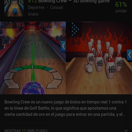
#
12
Bowling Crew — 3D bowling game
61
%
Deportes
Casual
similar
Gratis
Bowling Crew es un nuevo juego de bolos en tiempo real 1 contra 1
en la línea de Golf Battle, lo que significa que apostamos una
cierta cantidad de oro en el juego para entrar en una partida, y el
ganador se lo lleva todo.Cada partida consiste en sólo 3 rondas de
bolos por turnos, donde podemos elegir una de las tres bolas de
MOSTRAR
11
SIMILITUDES