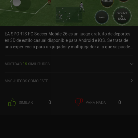
EA SPORTS FC Soccer Mobile 26 es un juego gratuito de deportes
en 3D de estilo casual disponible para Android e iOS. Se trata de
una experiencia para un jugador y multijugador a la que se puede
jugar en línea en modo horizontal. Ha recibido 10 valoraciones de
los usuarios de la comunidad MiniReview. EA SPORTS FC Soccer
MOSTRAR
15
SIMILITUDES
Mobile 26 se lanzó en octubre de 2016 y tiene actualmente una
puntuación de 4,6 sobre 5,0 en Google Play y de 4,7 sobre 5,0 en la
App Store de iOS.
MÁS JUEGOS COMO ESTE
0
0
SIMILAR
PARA NADA