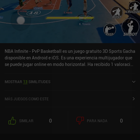
NBA Infinite - PvP Basketball es un juego gratuito 3D Sports Gacha
disponible en Android e iOS. Es una experiencia multijugador que
se puede jugar online en modo horizontal. Ha recibido 1 valoración
de usuario de la comunidad MiniReview. NBA Infinite - PvP
Basketball se lanzó en febrero de 2024 y tiene una valoración
MOSTRAR
13
SIMILITUDES
actual de 3,8 sobre 5,0 en Google Play y de 4,5 sobre 5,0 en la App
Store de iOS.
MÁS JUEGOS COMO ESTE
0
0
SIMILAR
PARA NADA