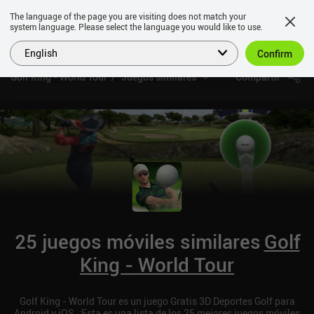
The language of the page you are visiting does not match your
system language. Please select the language you would like to use.
English
Confirm
Golf King - World Tour
Juegos similares
Compartir
25 juegos móviles similares
Golf
King - World Tour
Golf King - World Tour es un juego Gratis 3D Deportes Golf para
Android y iOS. ¡Esta es una lista de los 25 mejores juegos móviles