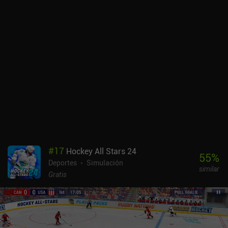
adictivamente divertido el juego original. El juego cuenta con tres
arenas, modos de juego offline personalizables contra bots, y
partidas clasificatorias multijugador en tiempo real que incluyen
baloncesto 1v1, 2v2 y 2v2. Entre partido y partido, progresamos a
través de un pase de batalla gratuito para desbloquear nuevos
cosméticos.Con un joystick en el lado izquierdo y dos botones en
el lado derecho para saltar e impulsarse, es fácil acostumbrarse a
los controles. Sin embargo, se necesitan innumerables horas de
práctica para dominarlos, lo cual es parte de lo que convierte al
juego en una gran experiencia competitiva.Los gráficos son muy
cuidados, con un montón de personalizaciones puramente
cosméticas para nuestro vehículo, como sombreros estrafalarios,
ruedas, efectos de explosión de gol y mucho más. Los partidos
también se cargan impresionantemente rápido y la navegación por
#
17
Hockey All Stars 24
los menús es ágil y sensible. El principal inconveniente es que, en
55
%
Deportes
Simulación
ocasiones, puedes quedar emparejado con rivales de mayor
similar
rango.Rocket League Sideswipe no tiene monetización por el
Gratis
momento, y toda la progresión se centra puramente en cosméticos
de vanidad, lo que lo convierte en una gran experiencia
competitiva para cualquiera que busque un juego de acción
deportiva sencillo pero frenético.