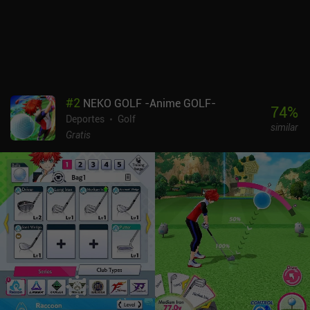
encontrarte con jugadores de pago que arruinen la experiencia
PvP. Birdie Crush no rompe moldes, pero la sencillez de su
mecánica y su agradable estilo artístico lo convierten en uno de
los mejores simuladores de golf arcade para móviles. La tediosa
monetización lo echa para atrás, pero si eres un fan del golf y del
anime, Birdie Crush merece la pena.
#
2
NEKO GOLF -Anime GOLF-
74
%
Deportes
Golf
similar
Gratis