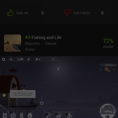
es decente (sólo anuncios incentivados e IAP para progresar un
poco más rápido).
0
0
SIMILAR
PARA NADA
#
4
Fishing and Life
72
%
Deportes
Casual
similar
Gratis