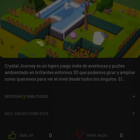
Crystal Journey es un ligero juego indie de aventuras y puzles
ambientado en brillantes entornos 3D que podemos girar y ampliar
como queramos para ver el nivel desde todos los ángulos. El
objetivo en cada fase es llegar a la salida custodiada por una
puerta cerrada. Para llegar allí, primero debemos encontrar todas
MOSTRAR
9
SIMILITUDES
las llaves ocultas recorriendo caminos estrechos, trepando por
salientes y escaleras, accionando botones e interruptores y
utilizando teletransportadores. La mayoría de los niveles también
MÁS JUEGOS COMO ESTE
introducen peligros mortales, como pinchos, cañones o láseres.
Algunos de ellos pueden evitarse fácilmente, mientras que otros
requieren acciones cronometradas con precisión, lo que me
0
0
SIMILAR
PARA NADA
pareció un poco desconcertante para un juego por lo demás