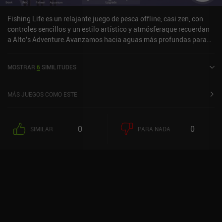
Fishing Life es un relajante juego de pesca offline, casi zen, con
controles sencillos y un estilo artístico y atmósferaque recuerdan
a Alto's Adventure.Avanzamos hacia aguas más profundas para
capturar peces más grandes mejorando nuestra barca, caña de
pescar, sedal y cebo con el oro obtenido de la captura de peces. El
MOSTRAR
6
SIMILITUDES
juego muestra bastantes anuncios, tanto incentivados como no
incentivados, con un iAP bastante caro de 8 $ para eliminar los
anuncios, e iAPs adicionales para comprar oro para progresar más
MÁS JUEGOS COMO ESTE
rápido. Nada de esto es necesario mientras disfrutes del juego.
0
0
SIMILAR
PARA NADA