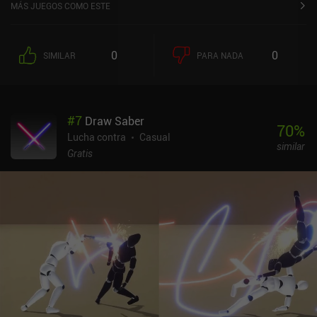
App Store de iOS.
MÁS JUEGOS COMO ESTE
0
0
SIMILAR
PARA NADA
#
7
Draw Saber
70
%
Lucha contra
Casual
similar
Gratis