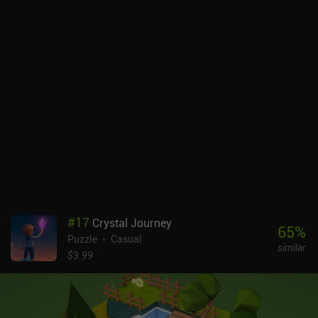
de colores e inquietante música de fondo. Aquí, el hermoso paisaje
se ve empañado por una espesa maleza que bloquea nuestro
camino y amenaza con engullir todo el mundo. Nos deshacemos
de ella del mismo modo que de otros obstáculos, pero la amenaza
siempre permanece. Además, nuestro compañero acaba
sacrificándose heroicamente, dejándonos solos con el resto de los
problemas. Al principio, la historia parecía incomprensible, sin
ninguna explicación de lo que realmente ocurre. Lo único que
sabía era que debía intentar desesperadamente limpiar nuestra
sagrada patria de la maleza parasitaria. Pero en cuanto me di
cuenta de por qué el juego se llama Loop, me di cuenta de la
brillantez de la historia. En general, ha sido una experiencia
agradable con un final inesperado pero lógico. Loop es un juego
premium de 0,99 $ sin anuncios ni iAP. Aunque se hace aburrido si
se juega continuamente, la agradable estética de Loop y su
#
17
Crystal Journey
relajante jugabilidad lo hacen ideal para sesiones de juego cortas
65
%
Puzzle
Casual
y relajantes.
similar
$3.99