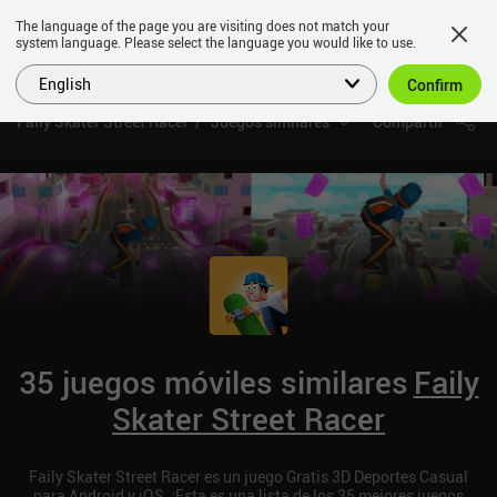
The language of the page you are visiting does not match your
system language. Please select the language you would like to use.
English
Confirm
Faily Skater Street Racer
Juegos similares
Compartir
35 juegos móviles similares
Faily
Skater Street Racer
Faily Skater Street Racer es un juego Gratis 3D Deportes Casual
para Android y iOS. ¡Esta es una lista de los 35 mejores juegos