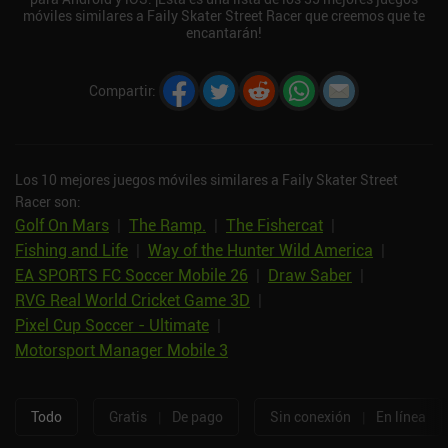
móviles similares a Faily Skater Street Racer que creemos que te
encantarán!
Compartir
:
Los 10 mejores juegos móviles similares a Faily Skater Street
Racer son:
Golf On Mars
|
The Ramp.
|
The Fishercat
|
Fishing and Life
|
Way of the Hunter Wild America
|
EA SPORTS FC Soccer Mobile 26
|
Draw Saber
|
RVG Real World Cricket Game 3D
|
Pixel Cup Soccer - Ultimate
|
Motorsport Manager Mobile 3
Todo
Gratis
|
De pago
Sin conexión
|
En línea