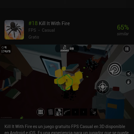
relajante. Aunque aprecio el vibrante estilo artístico del juego y el
uso del espacio 3D, a veces es difícil recorrer los niveles debido a la
escasa respuesta de los controles. Algunos elementos son
#
18
Kill It With Fire
demasiado pequeños o están demasiado tapados por otros
65
%
objetos para que podamos verlos bien, y un solo toque inexacto
FPS
Casual
similar
puede llevar a nuestro personaje en la dirección equivocada.
Gratis
Crystal Journey es un juego premium que cuesta 0,49 $ en Android
y 1,49 $ en iOS. Aparte de un par de niveles frustrantes, es una
experiencia relajante que seguro que disfrutarán una gran
variedad de aficionados a los puzles, a pesar de los mediocres
controles.
Kill It With Fire es un juego gratuito FPS Casual en 3D disponible
en Android e iOS. Es una experiencia para un jugador que se puede