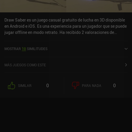
Draw Saber es un juego casual gratuito de lucha en 3D disponible
en Android e iOS. Es una experiencia para un jugador que se puede
jugar offline en modo retrato. Ha recibido 2 valoraciones de
usuarios de la comunidad MiniReview. Draw Saber se lanzó en
febrero de 2022 y tiene una valoración actual de 3,6 sobre 5,0 en
MOSTRAR
10
SIMILITUDES
Google Play y de 4,6 sobre 5,0 en la App Store de iOS.
MÁS JUEGOS COMO ESTE
0
0
SIMILAR
PARA NADA