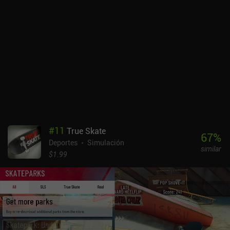
equivocada, como en la vida real, puede costarnos la carrera si
nuestra competencia es lo suficientemente buena.Con un precio de
7,49 $, el juego es un poco caro para un juego de móvil, pero sin
anuncios y sólo con iAPs completamente opcionales para algunas
ventajas de pago para progresar más rápido y para desbloquear
un editor de reglas de juego / mundo, el juego compensa su precio
ofreciendo horas de juego de alta calidad. Como tal, es un juego
que merece la pena para cualquiera interesado en los aspectos
estratégicos de las carreras.
#
11
True Skate
67
%
Deportes
Simulación
similar
$1.99