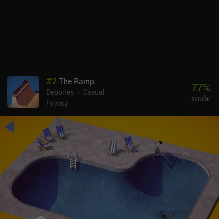
#
2
The Ramp.
77
%
Deportes
Casual
similar
Prueba