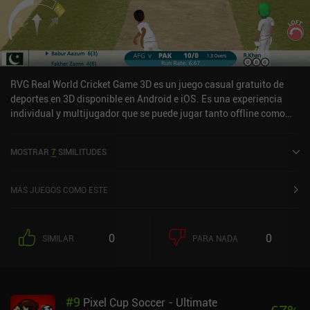
RVG Real World Cricket Game 3D es un juego casual gratuito de
deportes en 3D disponible en Android e iOS. Es una experiencia
individual y multijugador que se puede jugar tanto offline como
online en modo horizontal. Ha recibido 1 valoración de usuario de
la comunidad MiniReview. RVG Real World Cricket Game 3D se
MOSTRAR
7
SIMILITUDES
lanzó en enero de 2021 y tiene una valoración actual de 3,8 sobre
5,0 en Google Play y de 4,2 sobre 5,0 en la App Store de iOS.
MÁS JUEGOS COMO ESTE
0
0
SIMILAR
PARA NADA
#
9
Pixel Cup Soccer - Ultimate