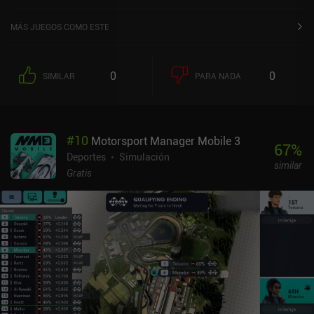
en Google Play y de 4,8 sobre 5,0 en la App Store de iOS.
MÁS JUEGOS COMO ESTE
0
0
SIMILAR
PARA NADA
#
10
Motorsport Manager Mobile 3
67
%
Deportes
Simulación
similar
Gratis