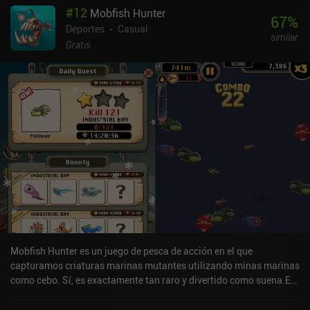
#
12
Mobfish Hunter
difícil. Sin embargo, aunque los controles son sencillos e
67
%
intuitivos, empiezan a resultar algo quisquillosos e incoherentes a
Deportes
Casual
similar
medida que avanzamos y tratamos de ejecutar trucos específicos,
Gratis
lo que hace que la experiencia resulte increíblemente desafiante.
Los verdaderos entusiastas del hardcore podrían disfrutar
pasando largas horas dominándolos. El juego también es
compatible con mandos. True Skate es un juego premium de 1,99 $
con varios iAPs para parques adicionales, y una suscripción para
acceder a un editor de niveles y más. técnicamente se pueden
desbloquear 8 parques de forma gratuita, pero gastar la moneda
del juego para desbloquear solo uno de ellos llevaría docenas de
horas de juego repetido. Muchos otros parques sólo pueden
comprarse con dinero real. La monetización es mi verdadera queja
con este juego. Aunque la falta de contenido en el juego base me
echó para atrás, merece la pena probarlo para los fans acérrimos
del skate que estén dispuestos a gastar un poco para sacar el
máximo partido al juego.
Mobfish Hunter es un juego de pesca de acción en el que
capturamos criaturas marinas mutantes utilizando minas marinas
como cebo. Sí, es exactamente tan raro y divertido como suena.En
nuestro camino hacia las aguas profundas, tenemos que evitar
golpear a cualquier pez, y una vez que golpeamos a un pez o