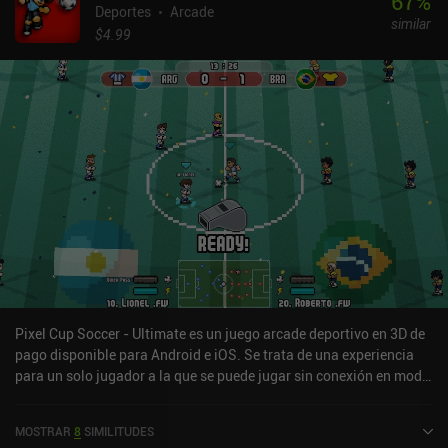
67
%
Deportes
Arcade
similar
$4.99
Pixel Cup Soccer - Ultimate es un juego arcade deportivo en 3D de
pago disponible para Android e iOS. Se trata de una experiencia
para un solo jugador a la que se puede jugar sin conexión en modo
horizontal. Ha recibido 3 valoraciones de los usuarios de la
comunidad MiniReview. Pixel Cup Soccer - Ultimate se lanzó en
MOSTRAR
8
SIMILITUDES
mayo de 2024 y tiene actualmente una puntuación de 3,4 sobre 5,0