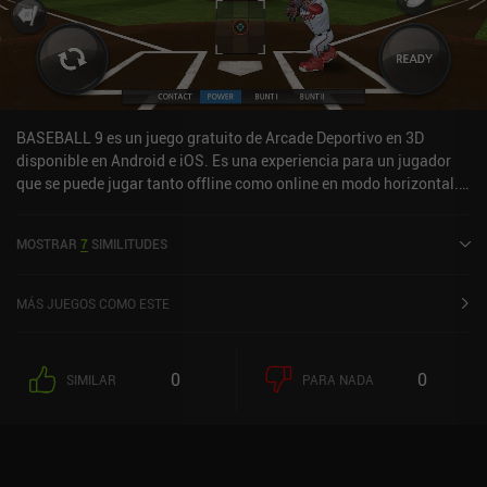
BASEBALL 9 es un juego gratuito de Arcade Deportivo en 3D
disponible en Android e iOS. Es una experiencia para un jugador
que se puede jugar tanto offline como online en modo horizontal.
Ha recibido 2 valoraciones de usuarios de la comunidad
MiniReview. BASEBALL 9 se lanzó en mayo de 2018 y tiene una
MOSTRAR
7
SIMILITUDES
valoración actual de 4,6 sobre 5,0 en Google Play y de 4,5 sobre 5,0
en la App Store de iOS.
MÁS JUEGOS COMO ESTE
0
0
SIMILAR
PARA NADA