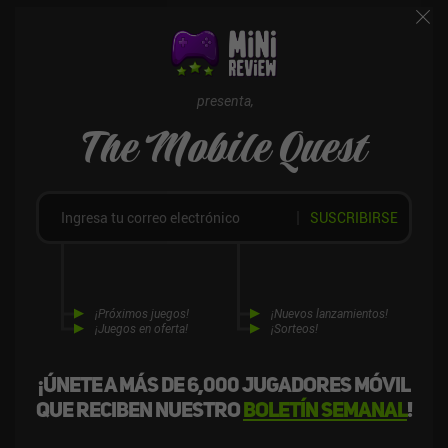
de inicio de sesión diario y similares para conseguir oro y otros
recursos. En general, esta monetización da a los jugadores de
pago una gran ventaja a la hora de progresar más rápido.Aunque
la jugabilidad básica es decente, se disfruta más como un juego al
que juegas unas pocas partidas cortas aquí y allá. Si lo juegas
presenta,
demasiado, te pondrá de muy mal humor. Estás avisado.
The Mobile Quest
SUSCRIBIRSE
¡Próximos juegos!
¡Nuevos lanzamientos!
¡Juegos en oferta!
¡Sorteos!
¡Únete a más de 6,000 jugadores móvil
que reciben nuestro
boletín semanal
!