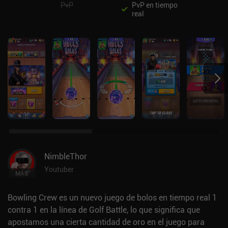
PvP
PvP en tiempo
real
NimbleThor
Youtuber
MÁS
Bowling Crew es un nuevo juego de bolos en tiempo real 1
contra 1 en la línea de Golf Battle, lo que significa que
apostamos una cierta cantidad de oro en el juego para