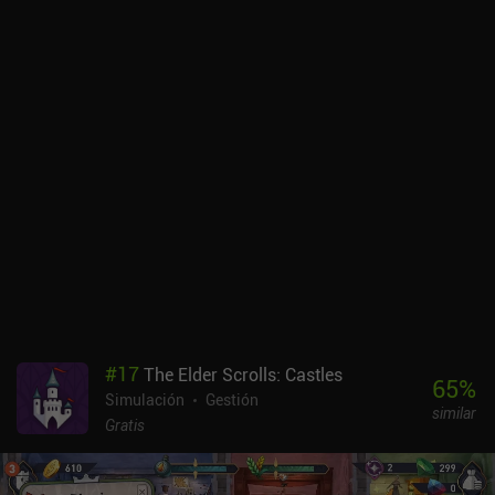
mientras se mantiene la autoridad. Si nos quedamos sin
autoridad, se acabó el juego. Acontecimientos aleatorios como la
intoxicación alimentaria añaden retos adicionales, obligándonos
a tomar decisiones difíciles, como descartar suministros o
arriesgarnos a contaminar. Mientras tanto, las invasiones de
zombis, las distintas recompensas por completar niveles y los
diferentes líderes con estilos de juego únicos mantienen el juego
atractivo. Aunque la campaña introduce las numerosas mecánicas
del juego de forma gradual, a mí me ha parecido un extenso
tutorial. Cada nivel reinicia por completo nuestro progreso,
obligándonos a reconstruirlo desde cero. Al completar la
campaña, la falta de un nivel más grande en el que pudiéramos
explorar y reconstruir de verdad me decepcionó un poco. After Inc.
es gratuito en Android y cuesta 1,99 $ en iOS. En ambas
plataformas, hay varios iAP para DLC con misiones extra, y una
compra de 14,99 $ que desbloquea todo el contenido actual y
#
17
The Elder Scrolls: Castles
futuro. Si te gustan los juegos de simulación en tiempo real o
65
%
Simulación
Gestión
Rebel Inc, puede que merezca la pena echarle un vistazo a After
similar
Inc.
Gratis