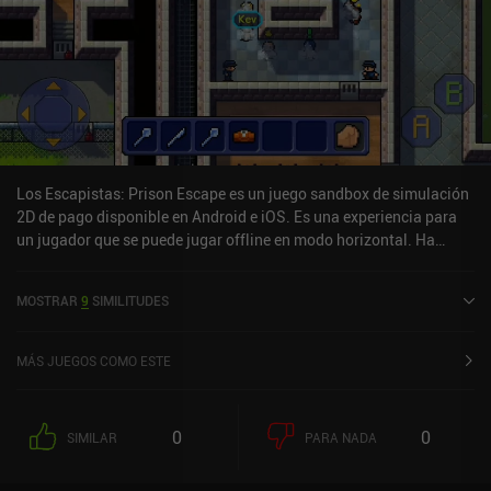
Los Escapistas: Prison Escape es un juego sandbox de simulación
2D de pago disponible en Android e iOS. Es una experiencia para
un jugador que se puede jugar offline en modo horizontal. Ha
recibido 1 valoración de usuario de la comunidad MiniReview. The
Escapists: Prison Escape se lanzó en marzo de 2017 y tiene una
MOSTRAR
9
SIMILITUDES
valoración actual de 4,1 sobre 5,0 en Google Play y de 4,4 sobre 5,0
en la App Store de iOS.
MÁS JUEGOS COMO ESTE
0
0
SIMILAR
PARA NADA