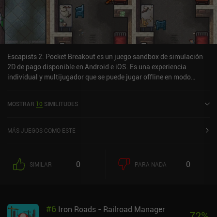
Escapists 2: Pocket Breakout es un juego sandbox de simulación
2D de pago disponible en Android e iOS. Es una experiencia
individual y multijugador que se puede jugar offline en modo
horizontal. Ha recibido 1 valoración de usuario de la comunidad
MiniReview. Escapists 2: Pocket Breakout se lanzó en enero de
MOSTRAR
10
SIMILITUDES
2019 y tiene una valoración actual de 4,3 sobre 5,0 en Google Play
y de 4,7 sobre 5,0 en la App Store de iOS.
MÁS JUEGOS COMO ESTE
0
0
SIMILAR
PARA NADA
#
6
Iron Roads - Railroad Manager
72
%