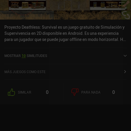
pueden utilizarse para desbloquear nuevos tipos de trenes y
mercancías, o para añadir nuevas ciudades al mapa, lo que
aumenta su tamaño y plantea aún más retos logísticos. «Iron
Roads» es un juego premium sin anuncios ni compras dentro de la
Proyecto Deathless: Survival es un juego gratuito de Simulación y
aplicación, tanto en Android como en iOS. Si quieres jugar a un
Supervivencia en 2D disponible en Android. Es una experiencia
simulador de magnate del transporte que merezca la pena, pero te
para un jugador que se puede jugar offline en modo horizontal. Ha
echa para atrás su complejidad inherente, no dejes de echarle un
recibido 2 valoraciones de usuarios de la comunidad MiniReview.
vistazo a este.
MOSTRAR
10
SIMILITUDES
MÁS JUEGOS COMO ESTE
0
0
SIMILAR
PARA NADA