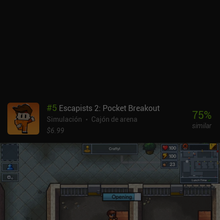
tiempo viendo anuncios en el juego o comprando un iAP de 7,99 $
para desbloquear permanentemente la totalidad del
juego.Francamente, WorldBox es un juego encantador. Ofrece
muchas opciones para crear mundos y su estilo artístico basado
en píxeles se aprovecha al máximo para que el mundo resulte
divertido y dinámico. El juego también se puede modificar y tiene
funcionalidad multiplataforma, lo que significa que podemos
seguir jugando en el mismo mundo tanto en el PC como en el
móvil.
#
5
Escapists 2: Pocket Breakout
75
%
Simulación
Cajón de arena
similar
$6.99