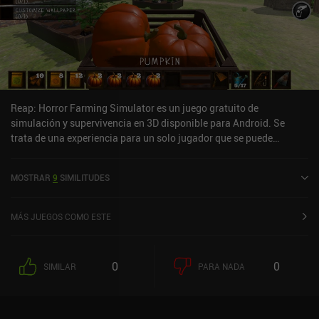
Reap: Horror Farming Simulator es un juego gratuito de
simulación y supervivencia en 3D disponible para Android. Se
trata de una experiencia para un solo jugador que se puede
disfrutar sin conexión en modo horizontal. Ha recibido 2
valoraciones de los usuarios de la comunidad MiniReview. Reap:
MOSTRAR
9
SIMILITUDES
Horror Farming Simulator se lanzó en mayo de 2025 y tiene una
valoración actual de 3,4 sobre 5,0 en Google Play.
MÁS JUEGOS COMO ESTE
0
0
SIMILAR
PARA NADA