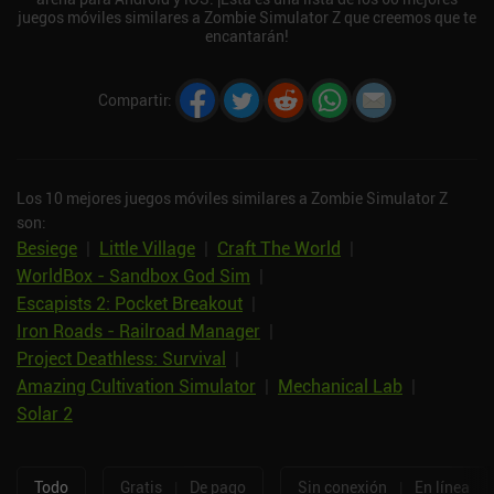
juegos móviles similares a Zombie Simulator Z que creemos que te
encantarán!
Compartir
:
Los 10 mejores juegos móviles similares a Zombie Simulator Z
son:
Besiege
|
Little Village
|
Craft The World
|
WorldBox - Sandbox God Sim
|
Escapists 2: Pocket Breakout
|
Iron Roads - Railroad Manager
|
Project Deathless: Survival
|
Amazing Cultivation Simulator
|
Mechanical Lab
|
Solar 2
Todo
Gratis
|
De pago
Sin conexión
|
En línea