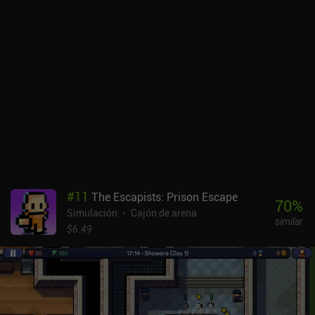
participar en diversas misiones, conseguir logros difíciles e
incluso participar en enfrentamientos militares contra sistemas
estelares hostiles. La posibilidad de guardar y restaurar
configuraciones favoritas, ajustar parámetros universales y jugar
como un Dios en el modo sandbox crea mucha variedad de juego y
aumenta la rejugabilidad.Solar 2 se vende por 2,99 $ en Android y
3,99 $ en iOS, ambas versiones sin anuncios ni iAP. En Android,
hay una demo gratuita limitada que te permite probar el juego
antes de comprarlo. Aunque el juego puede no retenerte mucho
tiempo, es una buena opción si quieres probar algo extraordinario.
#
11
The Escapists: Prison Escape
70
%
Simulación
Cajón de arena
similar
$6.49