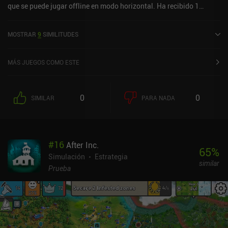
que busque una mezcla relajante y atractiva de domar monstruos
que se puede jugar offline en modo horizontal. Ha recibido 1
y jugar a la granja.
valoración de usuario de la comunidad MiniReview. Debt City -
Retro Life Sim RPG se lanzó en marzo de 2025 y tiene una
MOSTRAR
9
SIMILITUDES
valoración actual de 4 sobre 5,0 en Google Play.
MÁS JUEGOS COMO ESTE
0
0
SIMILAR
PARA NADA
#
16
After Inc.
65
%
Simulación
Estrategia
similar
Prueba