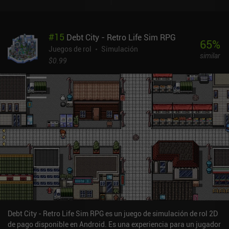
equipo que mejore sus estadísticas e incluso hacer que trabajen en
nuestra granja para conseguir recursos extra. Es una mezcla
perfecta que hace que tanto el combate como la agricultura
#
15
Debt City - Retro Life Sim RPG
tengan sentido y estén interconectados. También parece una
65
%
auténtica aventura, con más de 50 tipos de cultivos, 100
Juegos de rol
Simulación
similar
monstruos que cazar, 300 habilidades de combate, pequeños
$0.99
puzles y, por supuesto, la pesca. Sin embargo, el juego no es
perfecto. El D-pad en pantalla es tosco, ya que no podemos
cambiar de dirección sin movernos. Esto hace que la agricultura y
las acciones precisas sean un poco frustrantes, aunque jugar con
un mando externo lo alivia por completo. La progresión también se
hace pesada a veces, y a menudo me he encontrado deseando que
las animaciones y la jugabilidad en general fueran un poco más
rápidas. El lado positivo es que el juego permite el guardado
cruzado entre PC y móvil. A pesar de estos pequeños
inconvenientes, Chronomon brilla por su creatividad. La forma en
que combina las batallas contra monstruos en grupo, la
agricultura y la vida en la ciudad lo convierten en algo más que
otro juego similar a Pokémon. Si disfrutas con cualquiera de estos
aspectos, aquí encontrarás mucho que te encantará. Chronomon
Debt City - Retro Life Sim RPG es un juego de simulación de rol 2D
es un juego premium de 9,99 $ que merece la pena para cualquiera
de pago disponible en Android. Es una experiencia para un jugador