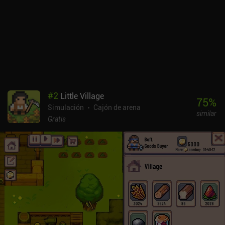
catapultas hasta cohetes, coches deportivos y helicópteros. Los
controles táctiles para construir son estupendos, las piezas se
encajan bien y la interfaz es fluida en general. Pero el control de
los vehículos en acción es menos refinado. La dependencia de un
único stick virtual para la dirección y la aceleración no resulta
ideal, y unos controles separados para el movimiento habrían
hecho la conducción mucho más satisfactoria. Los limpios efectos
visuales del juego encajan con la naturaleza de puzzle de sus
niveles. Sin embargo, el diseño de sonido es decepcionante, ya que
#
2
Little Village
muchos elementos, como las antorchas de llama, no tienen efectos
75
%
Simulación
Cajón de arena
de sonido únicos. Besiege se puede probar gratis, con un iAP de
similar
7,99 $ para desbloquear el juego completo. Es un sandbox
Gratis
realmente divertido, con mucha libertad y creatividad, ideal para
los amantes de las máquinas y de la física.