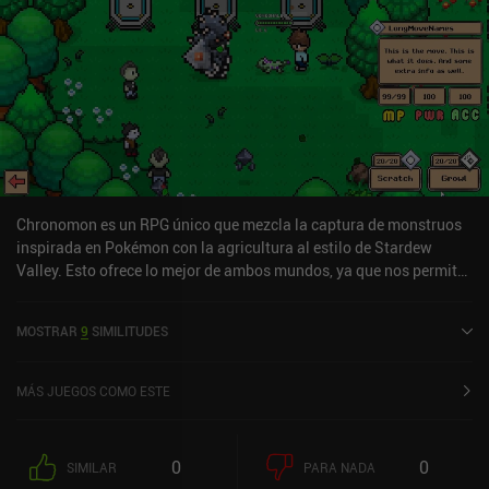
Chronomon es un RPG único que mezcla la captura de monstruos
inspirada en Pokémon con la agricultura al estilo de Stardew
Valley. Esto ofrece lo mejor de ambos mundos, ya que nos permite
luchar para detener a un sindicato del mal, o centrarnos en la
agricultura, las amistades y la construcción de la ciudad hasta que
MOSTRAR
9
SIMILITUDES
los propios ciudadanos se levanten contra la crueldad y la
opresión. Lo que me llamó inmediatamente la atención es que las
batallas por turnos al estilo Pokémon tienen lugar directamente en
MÁS JUEGOS COMO ESTE
el mundo abierto en lugar de en una pantalla aparte, como en
Pokémon Legends: Arceus. Personalmente, esto me encanta, ya
que hace que la experiencia sea más inmersiva. Podemos reclutar
0
0
SIMILAR
PARA NADA
monstruos para que se unan a nuestro grupo, equiparlos con