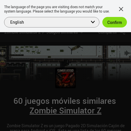
The language of the page you are visiting does not match your
system language. Please select the language you would like to use.
English
Confirm
Zombie Simulator Z
Juegos similares
Compartir
60 juegos móviles similares
Zombie Simulator Z
Zombie Simulator Z es un juego Pagado 2D Simulación Cajón de
arena para Android y iOS. ¡Esta es una lista de los 60 mejores