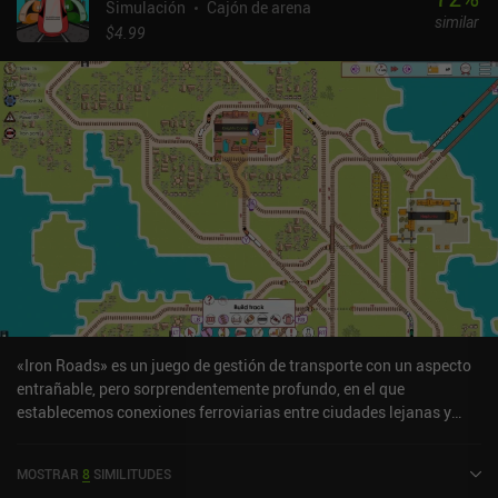
Simulación
Cajón de arena
similar
$4.99
«Iron Roads» es un juego de gestión de transporte con un aspecto
entrañable, pero sorprendentemente profundo, en el que
establecemos conexiones ferroviarias entre ciudades lejanas y
organizamos nuestra red ferroviaria de la forma más eficiente
posible. Tanto en los capítulos de la historia como en el modo
MOSTRAR
8
SIMILITUDES
infinito generado aleatoriamente, nos encontramos con un mapa