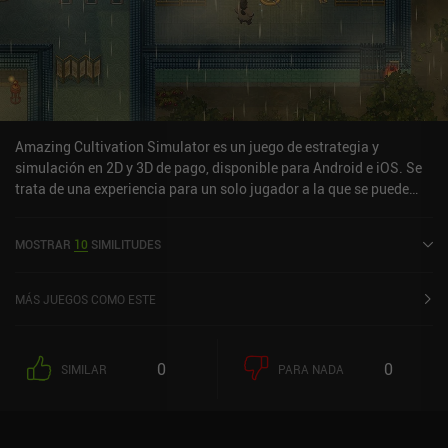
Amazing Cultivation Simulator es un juego de estrategia y
simulación en 2D y 3D de pago, disponible para Android e iOS. Se
trata de una experiencia para un solo jugador a la que se puede
jugar sin conexión en modo horizontal. Ha recibido una valoración
de un usuario de la comunidad de MiniReview. Amazing
MOSTRAR
10
SIMILITUDES
Cultivation Simulator se lanzó en mayo de 2025 y tiene
actualmente una valoración de 4,2 sobre 5,0 en Google Play y de
4,4 sobre 5,0 en la App Store de iOS.
MÁS JUEGOS COMO ESTE
0
0
SIMILAR
PARA NADA