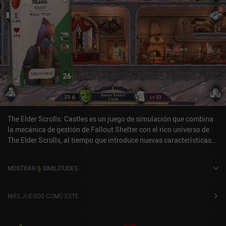
The Elder Scrolls: Castles es un juego de simulación que combina
la mecánica de gestión de Fallout Shelter con el rico universo de
The Elder Scrolls, al tiempo que introduce nuevas características
que elevan la fórmula. A medida que nos aventuramos en nuestro
nuevo reino, nuestro principal objetivo es gestionar el combustible
MOSTRAR
6
SIMILITUDES
y los alimentos para nuestra población, manteniéndola contenta y
-lo que es más importante- viva. Pero aquí es donde se produce el
primer giro, porque a diferencia de Fallout Shelter, nuestros
MÁS JUEGOS COMO ESTE
personajes envejecen y acaban muriendo. Esto hace que crear la
siguiente generación con rasgos que sean útiles, como ser un buen
cocinero o líder, sea una experiencia profunda que puedes