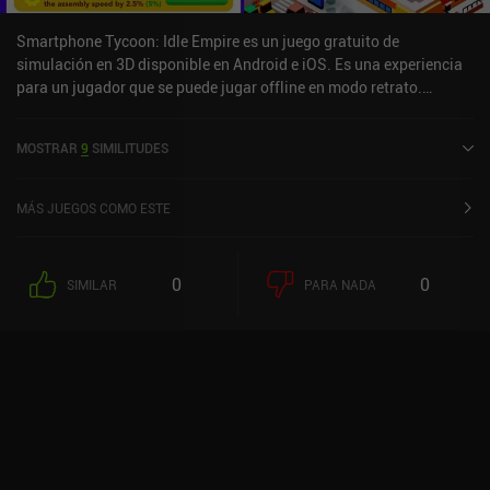
Smartphone Tycoon: Idle Empire es un juego gratuito de
simulación en 3D disponible en Android e iOS. Es una experiencia
para un jugador que se puede jugar offline en modo retrato.
Smartphone Tycoon: Idle Empire se lanzó en abril de 2022 y tiene
una valoración actual de 4,5 sobre 5,0 en Google Play y de 4,7
MOSTRAR
9
SIMILITUDES
sobre 5,0 en la App Store de iOS.
MÁS JUEGOS COMO ESTE
0
0
SIMILAR
PARA NADA