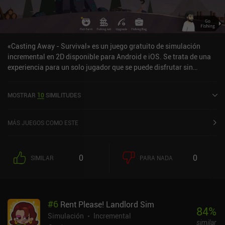
«Casting Away - Survival» es un juego gratuito de simulación
incremental en 2D disponible para Android e iOS. Se trata de una
experiencia para un solo jugador que se puede disfrutar sin
conexión en modo horizontal. Ha recibido 3 valoraciones de los
usuarios de la comunidad MiniReview. Casting Away - Survival se
MOSTRAR
10
SIMILITUDES
lanzó en octubre de 2021 y tiene actualmente una puntuación de
4,2 sobre 5,0 en Google Play y de 2,9 sobre 5,0 en la App Store de
iOS.
MÁS JUEGOS COMO ESTE
0
0
SIMILAR
PARA NADA
#
6
Rent Please! Landlord Sim
84
%
Simulación
Incremental
similar