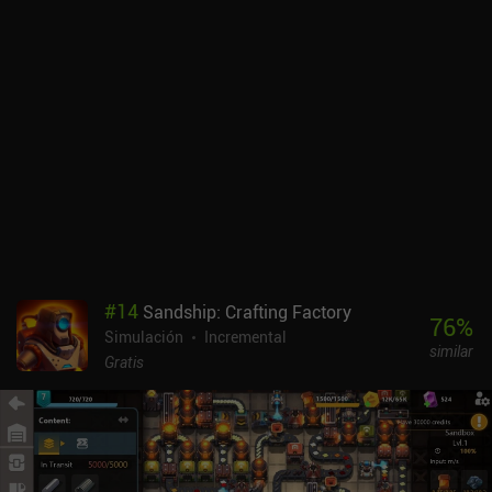
proceso de selección, es importante tener en cuenta el oro
disponible de los héroes y sus demandas específicas de aventura.
Hero Park se monetiza a través de un sistema de energía que limita
la frecuencia con la que podemos usar el unicornio para atraer
nuevos clientes. La energía se gasta increíblemente rápido, por lo
que no ver anuncios o gastar dinero en iAPs para reponerla
limitará mucho la duración de tu sesión de juego. Los iAP
adicionales incluyen paquetes de divisas premium de entre 0,99 y
94,99 dólares que nos permiten progresar más rápido.En el mejor
de los casos, Hero Park es un juego de gestión funcional que los
aficionados a la construcción de bases sabrán apreciar. En el peor,
es extremadamente repetitivo, y sus sistemas de economía y
monetización castigan demasiado a la mayoría de los jugadores.
#
14
Sandship: Crafting Factory
Se recomienda sólo para un poco de diversión casual en horas
76
%
Simulación
Incremental
vacías.
similar
Gratis