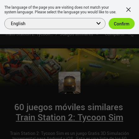
The language of the page you are visiting does not match your
system language. Please select the language you would like to use.
English
Confirm
Train Station 2: Tycoon Sim
Juegos similares
Compartir
60 juegos móviles similares
Train Station 2: Tycoon Sim
Train Station 2: Tycoon Sim es un juego Gratis 3D Simulación
Incremental para Android y iOS. ¡Esta es una lista de los 60