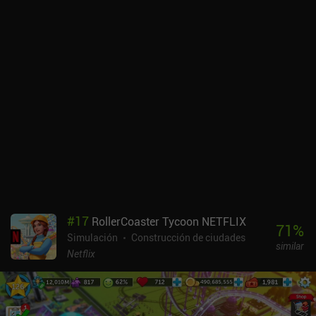
utilizan como milicia y para los primeros asentamientos en las
islas. Pero si mejoramos sus casas, podemos atraer a otras clases
de personas que posibiliten industrias nuevas y más complejas.
Por ejemplo, los colonos son simples artesanos que pagan sus
impuestos si tienen sus campos de linaza y suficiente bebida. Y a
medida que aumenta nuestra riqueza, podemos atraer a los
colonos, a los mercaderes y, finalmente, a los "paragones". Me
encanta cómo Paragon Pioneers consigue la fórmula de juego
correcta para una gran experiencia mín./máx. que sigue siendo
entretenida. Es un juego difícil, pero la curva de aprendizaje es
suave. Sin embargo, el tiempo acaba convirtiéndose en una
verdadera frustración, ya que las naves más grandes tardan horas
en llegar a nuevas islas. Así que se necesita una planificación
cuidadosa para las rutas comerciales más complejas. paragon
Pioneers es un juego premium de 3,99 $. Es uno de los juegos de
#
17
RollerCoaster Tycoon NETFLIX
simulación ociosa más divertidos a los que he jugado, así que es
71
%
Simulación
Construcción de ciudades
una recomendación fácil para los aficionados al género.
similar
Netflix