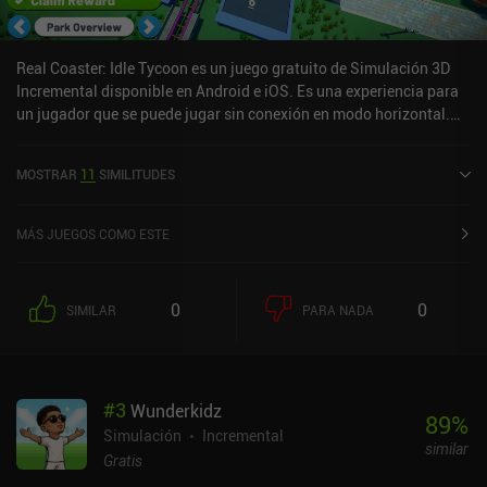
Real Coaster: Idle Tycoon es un juego gratuito de Simulación 3D
Incremental disponible en Android e iOS. Es una experiencia para
un jugador que se puede jugar sin conexión en modo horizontal.
Real Coaster: Idle Tycoon se lanzó en noviembre de 2021 y tiene
una valoración actual de 4,8 sobre 5,0 en Google Play y de 4,8
MOSTRAR
11
SIMILITUDES
sobre 5,0 en la App Store de iOS.
MÁS JUEGOS COMO ESTE
0
0
SIMILAR
PARA NADA
#
3
Wunderkidz
89
%
Simulación
Incremental
similar
Gratis