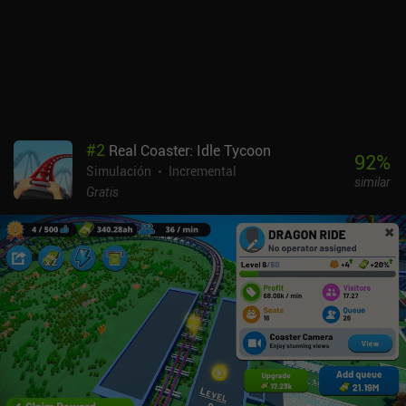
#
2
Real Coaster: Idle Tycoon
92
%
Simulación
Incremental
similar
Gratis