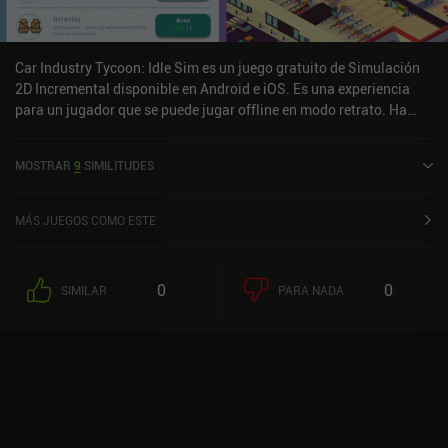
Car Industry Tycoon: Idle Sim es un juego gratuito de Simulación
2D Incremental disponible en Android e iOS. Es una experiencia
para un jugador que se puede jugar offline en modo retrato. Ha
recibido 1 valoración de usuario de la comunidad MiniReview. Car
Industry Tycoon: Idle Sim se lanzó en junio de 2020 y tiene una
MOSTRAR
9
SIMILITUDES
valoración actual de 4,3 sobre 5,0 en Google Play y de 4,8 sobre 5,0
en la App Store de iOS.
MÁS JUEGOS COMO ESTE
0
0
SIMILAR
PARA NADA