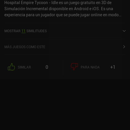
Hospital Empire Tycoon - Idle es un juego gratuito en 3D de
Simulación Incremental disponible en Android e iOS. Es una
experiencia para un jugador que se puede jugar online en modo
retrato. Hospital Empire Tycoon - Idle se lanzó en marzo de 2022 y
tiene una valoración actual de 4,3 sobre 5,0 en Google Play y de 4,6
MOSTRAR
11
SIMILITUDES
sobre 5,0 en la App Store de iOS.
MÁS JUEGOS COMO ESTE
0
+1
SIMILAR
PARA NADA