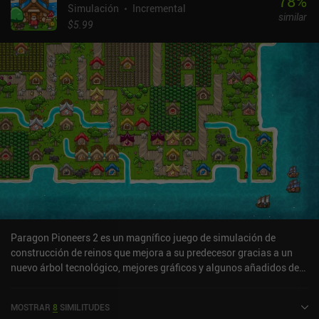
78
%
Simulación
Incremental
similar
$5.99
Paragon Pioneers 2 es un magnífico juego de simulación de
construcción de reinos que mejora a su predecesor gracias a un
nuevo árbol tecnológico, mejores gráficos y algunos añadidos de
calidad de vida. Al igual que en el primer juego de Paragon
Pioneers, comenzamos con una única isla vacía y un tutorial
MOSTRAR
8
SIMILITUDES
ingeniosamente preparado por Lord Southburgh y su esposa Lady