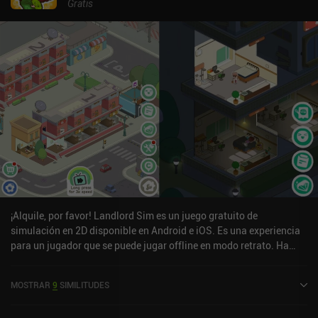
Gratis
¡Alquile, por favor! Landlord Sim es un juego gratuito de
simulación en 2D disponible en Android e iOS. Es una experiencia
para un jugador que se puede jugar offline en modo retrato. Ha
recibido 1 valoración de usuario de la comunidad MiniReview.
¡Alquila, por favor! Landlord Sim se lanzó en octubre de 2022 y
MOSTRAR
9
SIMILITUDES
tiene una valoración actual de 4,4 sobre 5,0 en Google Play y de 4,7
sobre 5,0 en la App Store de iOS.