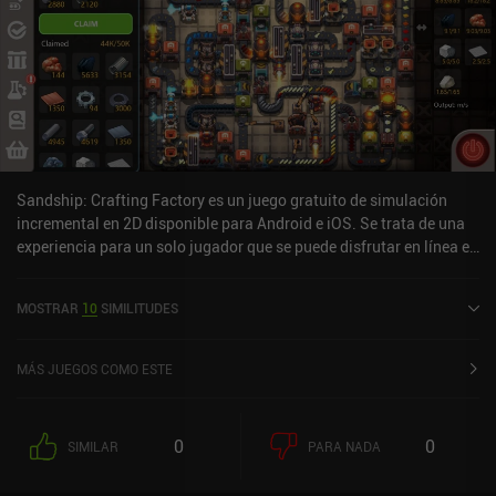
Sandship: Crafting Factory es un juego gratuito de simulación
incremental en 2D disponible para Android e iOS. Se trata de una
experiencia para un solo jugador que se puede disfrutar en línea en
modo horizontal. Ha recibido una valoración de un usuario de la
comunidad MiniReview. Sandship: Crafting Factory se lanzó en
MOSTRAR
10
SIMILITUDES
mayo de 2020 y tiene una valoración actual de 4,5 sobre 5,0 en
Google Play y de 4,7 sobre 5,0 en la App Store de iOS.
MÁS JUEGOS COMO ESTE
0
0
SIMILAR
PARA NADA