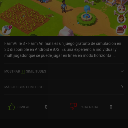
FarmVille 3 - Farm Animals es un juego gratuito de simulación en
3D disponible en Android e iOS. Es una experiencia individual y
multijugador que se puede jugar en línea en modo horizontal.
FarmVille 3 - Farm Animals se lanzó en noviembre de 2021 y tiene
una valoración actual de 4,4 sobre 5,0 en Google Play y de 4,7
MOSTRAR
11
SIMILITUDES
sobre 5,0 en la App Store de iOS.
MÁS JUEGOS COMO ESTE
0
0
SIMILAR
PARA NADA