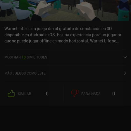
tiempo. Paragon Pioneers 2 es un juego premium de 5,99 $, y es
una recomendación fácil para todos los amantes de los juegos de
simulación.
Warnet Life es un juego de rol gratuito de simulación en 3D
disponible en Android e iOS. Es una experiencia para un jugador
que se puede jugar offline en modo horizontal. Warnet Life se
lanzó en febrero de 2022 y tiene una valoración actual de 4,5 sobre
5,0 en Google Play.
MOSTRAR
10
SIMILITUDES
MÁS JUEGOS COMO ESTE
0
0
SIMILAR
PARA NADA