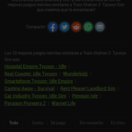
mejores juegos móviles similares a Train Station 2: Tycoon Sim
que creemos que te encantarán!
Compartir
:
Los 10 mejores juegos móviles similares a Train Station 2: Tycoon
Sim son:
Hospital Empire Tycoon - Idle
|
Real Coaster: Idle Tycoon
|
Wunderkidz
|
Smartphone Tycoon: Idle Empire
|
Casting Away - Survival
|
Rent Please! Landlord Sim
|
Car Industry Tycoon: Idle Sim
|
Penguin Isle
|
Paragon Pioneers 2
|
Warnet Life
Todo
Gratis
|
De pago
Sin conexión
|
En línea