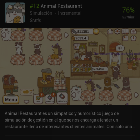
#
12
Animal Restaurant
76
%
Simulación
Incremental
similar
Gratis
Animal Restaurant es un simpático y humorístico juego de
simulación de gestión en el que se nos encarga atender un
restaurante lleno de interesantes clientes animales. Con solo una
mesa y un fogón, empezamos a servir a nuestros primeros clientes
para reunir bacalao, la moneda del juego. Con suficiente bacalao,