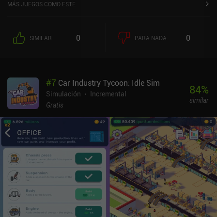
MÁS JUEGOS COMO ESTE
0
0
SIMILAR
PARA NADA
#
7
Car Industry Tycoon: Idle Sim
84
%
Simulación
Incremental
similar
Gratis