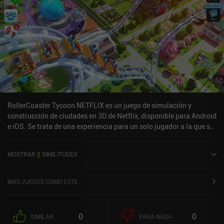
RollerCoaster Tycoon NETFLIX es un juego de simulación y
construcción de ciudades en 3D de Netflix, disponible para Android
e iOS. Se trata de una experiencia para un solo jugador a la que se
puede jugar sin conexión en modo horizontal. RollerCoaster
Tycoon NETFLIX salió a la venta en septiembre de 2024 y cuenta
MOSTRAR
9
SIMILITUDES
actualmente con una valoración de 4,3 sobre 5,0 en Google Play y
de 4,6 sobre 5,0 en la App Store de iOS.
MÁS JUEGOS COMO ESTE
0
0
SIMILAR
PARA NADA