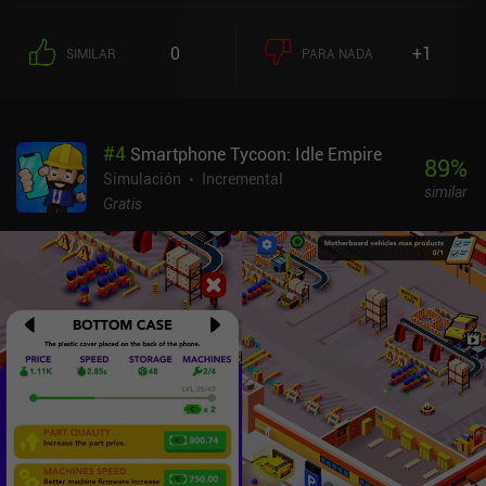
0
+1
SIMILAR
PARA NADA
#
4
Smartphone Tycoon: Idle Empire
89
%
Simulación
Incremental
similar
Gratis