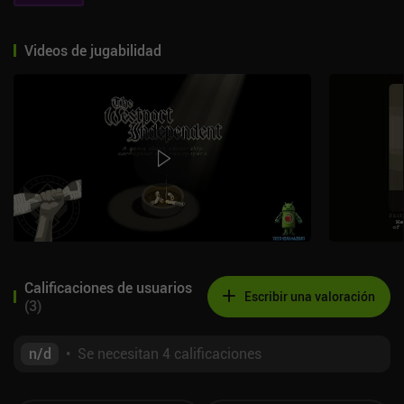
Videos de jugabilidad
Calificaciones de usuarios
Escribir una valoración
(
3
)
n/d
•
Se necesitan 4 calificaciones