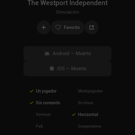
The Westport Independent
Simulación
Favorito
Android
—
Muerto
iOS
—
Muerto
Un jugador
Multijugador
Sin conexión
En línea
Vertical
Horizontal
PvE
Cooperativo