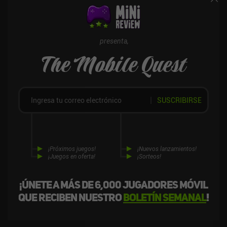
con una historia intrigante, también consume mucho tiempo
debido a la gran cantidad de tareas manuales repetitivas, a los
bajos ingresos constantes y a la posibilidad de fracasar por
completo si elegimos un camino de desarrollo incorrecto. Los
presenta,
controles también son algo insensibles, y el juego tiene un
The Mobile Quest
rendimiento pobre, con un alto consumo de batería. Hundred Days
es un juego premium de 5,99 dólares sin anuncios ni iAP. A pesar
de sus defectos, es un simulador de elaboración de vino de gran
calidad perfecto para los amantes de los juegos de estrategia
SUSCRIBIRSE
tranquilos.
¡Próximos juegos!
¡Nuevos lanzamientos!
¡Juegos en oferta!
¡Sorteos!
¡Únete a más de 6,000 jugadores móvil
que reciben nuestro
boletín semanal
!