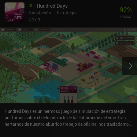
#
1
Hundred Days
92
%
Simulación
Estrategia
similar
$3.00
Hundred Days es un hermoso juego de simulación de estrategia
por turnos sobre el delicado arte de la elaboración del vino.Tras
hartarnos de nuestro aburrido trabajo de oficina, nos trasladamos
al campo para montar una empresa vinícola y aprender poco a
poco todos los pasos necesarios, desde el cultivo y la recolección