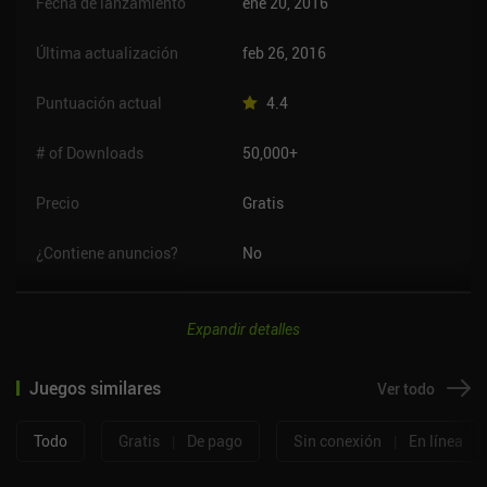
Fecha de lanzamiento
ene 20, 2016
Última actualización
feb 26, 2016
Puntuación actual
4.4
# of Downloads
50,000+
Precio
Gratis
¿Contiene anuncios?
No
Expandir detalles
Juegos similares
Ver todo
Todo
Gratis
|
De pago
Sin conexión
|
En línea