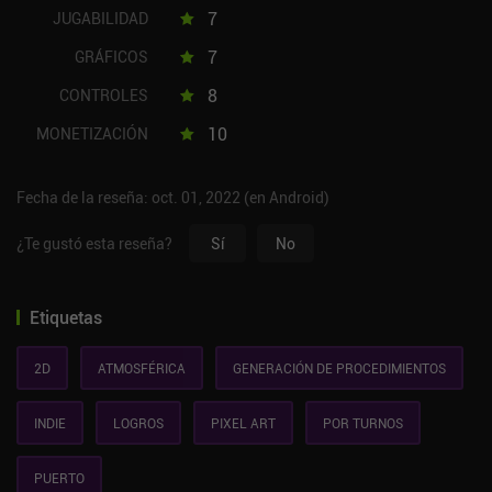
7
JUGABILIDAD
7
GRÁFICOS
8
CONTROLES
10
MONETIZACIÓN
Fecha de la reseña: oct. 01, 2022 (en Android)
¿Te gustó esta reseña?
Sí
No
Etiquetas
2D
ATMOSFÉRICA
GENERACIÓN DE PROCEDIMIENTOS
INDIE
LOGROS
PIXEL ART
POR TURNOS
PUERTO