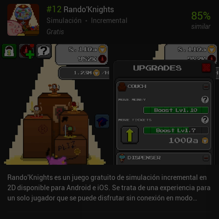
#
12
Rando'Knights
podemos empezar a surcar los mares para descubrir otras islas,
85
%
con tiendas de PNJ que nos compran ciertos recursos a cambio de
Simulación
Incremental
similar
más oro. Espero que esta área se amplíe con el tiempo. Aunque
Gratis
ganamos un poco de oro mientras estamos desconectados, Island
Times no es un juego ocioso. Progresamos mucho más rápido con
el juego abierto, por eso es perfecto como experiencia de segunda
pantalla. A algunos les encantará, mientras que a otros les
resultará frustrante. De momento, el juego es un poco escueto,
pero me ha gustado que no haya recompensas de inicio de sesión
diarias, ni misiones diarias, ni misiones de pase de batalla diarias,
etcétera. Es un juego relajante para sesiones cortas. Island Times
se monetiza a través de un anuncio que se muestra en la parte
inferior de la pantalla, y muy raros anuncios forzados e
incentivados. Una única compra de 4,99 dólares elimina los
anuncios para siempre, y no hay otros iAPs. Es un juego muy
relajado y de ritmo lento que promete mucho.
Rando'Knights es un juego gratuito de simulación incremental en
2D disponible para Android e iOS. Se trata de una experiencia para
un solo jugador que se puede disfrutar sin conexión en modo
horizontal. Rando'Knights se lanzó en septiembre de 2023 y tiene
actualmente una valoración de 3,4 sobre 5,0 en Google Play y de