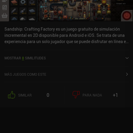
Sandship: Crafting Factory es un juego gratuito de simulación
incremental en 2D disponible para Android e iOS. Se trata de una
experiencia para un solo jugador que se puede disfrutar en línea en
modo horizontal. Ha recibido una valoración de un usuario de la
comunidad MiniReview. Sandship: Crafting Factory se lanzó en
MOSTRAR
8
SIMILITUDES
mayo de 2020 y tiene una valoración actual de 4,5 sobre 5,0 en
Google Play y de 4,7 sobre 5,0 en la App Store de iOS.
MÁS JUEGOS COMO ESTE
0
+1
SIMILAR
PARA NADA