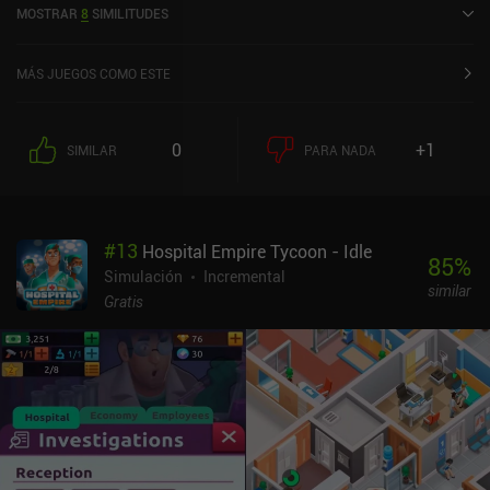
MOSTRAR
8
SIMILITUDES
4,5 sobre 5,0 en la App Store de iOS.
MÁS JUEGOS COMO ESTE
0
+1
SIMILAR
PARA NADA
#
13
Hospital Empire Tycoon - Idle
85
%
Simulación
Incremental
similar
Gratis