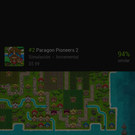
#
2
Paragon Pioneers 2
94
%
Simulación
Incremental
similar
$5.99