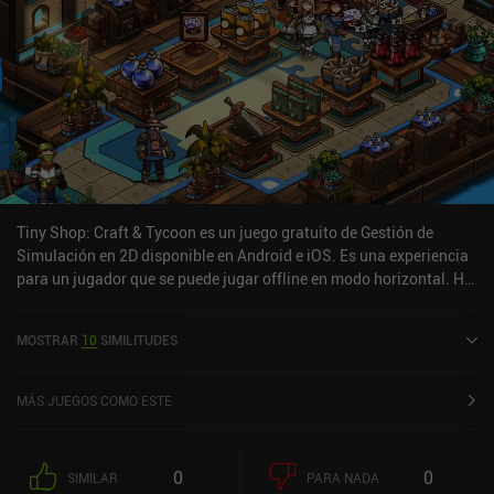
Tiny Shop: Craft & Tycoon es un juego gratuito de Gestión de
Simulación en 2D disponible en Android e iOS. Es una experiencia
para un jugador que se puede jugar offline en modo horizontal. Ha
recibido 1 valoración de usuario de la comunidad MiniReview. Tiny
Shop: Craft & Tycoon se lanzó en marzo de 2021 y tiene una
MOSTRAR
10
SIMILITUDES
valoración actual de 4,7 sobre 5,0 en Google Play y de 4,7 sobre 5,0
en la App Store de iOS.
MÁS JUEGOS COMO ESTE
0
0
SIMILAR
PARA NADA