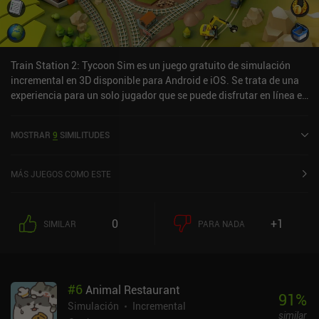
Train Station 2: Tycoon Sim es un juego gratuito de simulación
incremental en 3D disponible para Android e iOS. Se trata de una
experiencia para un solo jugador que se puede disfrutar en línea en
modo horizontal. Ha recibido una valoración de un usuario de la
comunidad de MiniReview. Train Station 2: Tycoon Sim se lanzó en
MOSTRAR
9
SIMILITUDES
abril de 2019 y tiene actualmente una valoración de 4,3 sobre 5,0
en Google Play y de 4,7 sobre 5,0 en la App Store de iOS.
MÁS JUEGOS COMO ESTE
0
+1
SIMILAR
PARA NADA
#
6
Animal Restaurant
91
%
Simulación
Incremental
similar