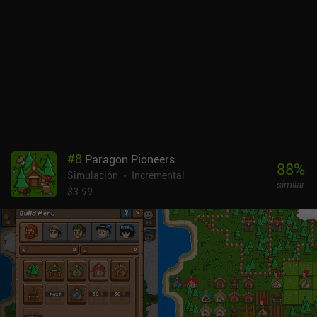
la frecuencia con la que podemos usar el unicornio para atraer
nuevos clientes. La energía se gasta increíblemente rápido, por lo
que no ver anuncios o gastar dinero en iAPs para reponerla
limitará mucho la duración de tu sesión de juego. Los iAP
adicionales incluyen paquetes de divisas premium de entre 0,99 y
94,99 dólares que nos permiten progresar más rápido.En el mejor
de los casos, Hero Park es un juego de gestión funcional que los
aficionados a la construcción de bases sabrán apreciar. En el peor,
es extremadamente repetitivo, y sus sistemas de economía y
monetización castigan demasiado a la mayoría de los jugadores.
#
8
Paragon Pioneers
Se recomienda sólo para un poco de diversión casual en horas
88
%
Simulación
Incremental
vacías.
similar
$3.99