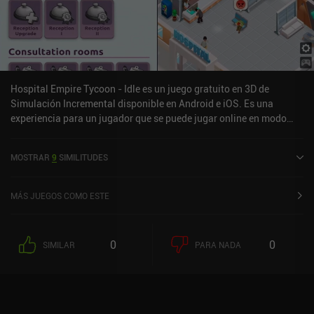
Hospital Empire Tycoon - Idle es un juego gratuito en 3D de
Simulación Incremental disponible en Android e iOS. Es una
experiencia para un jugador que se puede jugar online en modo
retrato. Hospital Empire Tycoon - Idle se lanzó en marzo de 2022 y
tiene una valoración actual de 4,3 sobre 5,0 en Google Play y de 4,6
MOSTRAR
9
SIMILITUDES
sobre 5,0 en la App Store de iOS.
MÁS JUEGOS COMO ESTE
0
0
SIMILAR
PARA NADA