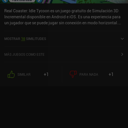
Real Coaster: Idle Tycoon es un juego gratuito de Simulación 3D
Incremental disponible en Android e iOS. Es una experiencia para
un jugador que se puede jugar sin conexión en modo horizontal.
Real Coaster: Idle Tycoon se lanzó en noviembre de 2021 y tiene
una valoración actual de 4,8 sobre 5,0 en Google Play y de 4,8
MOSTRAR
10
SIMILITUDES
sobre 5,0 en la App Store de iOS.
MÁS JUEGOS COMO ESTE
+1
+1
SIMILAR
PARA NADA