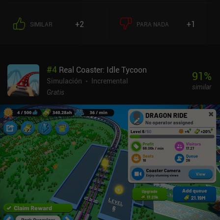
+2
+1
SIMILAR
PARA NADA
#
4
Real Coaster: Idle Tycoon
91
%
Simulación
Incremental
similar
Gratis