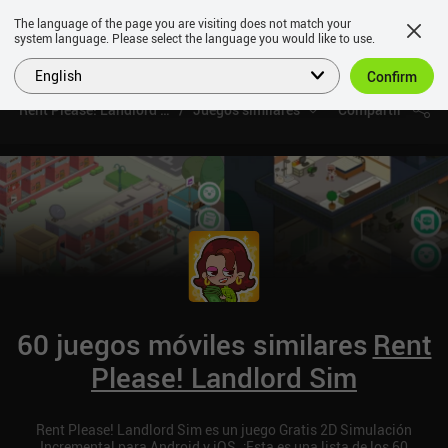
The language of the page you are visiting does not match your
system language. Please select the language you would like to use.
English
Confirm
Rent Please! Landlord Sim
Juegos similares
Compartir
60 juegos móviles similares
Rent
Please! Landlord Sim
Rent Please! Landlord Sim es un juego Gratis 2D Simulación
Incremental para Android y iOS. ¡Esta es una lista de los 60