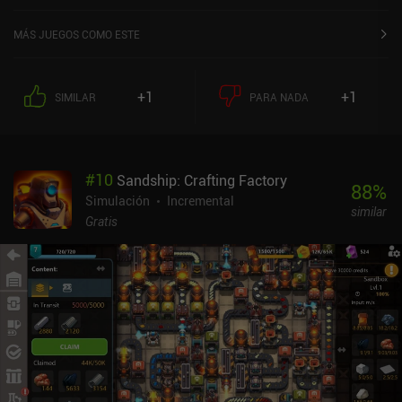
MÁS JUEGOS COMO ESTE
+1
+1
SIMILAR
PARA NADA
#
10
Sandship: Crafting Factory
88
%
Simulación
Incremental
similar
Gratis