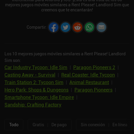
mejores juegos móviles similares a Rent Please! Landlord Sim que
creemos que te encantarán!
Compartir
:
Los 10 mejores juegos móviles similares a Rent Please! Landlord
Sim son:
Car Industry Tycoon: Idle Sim
|
Paragon Pioneers 2
|
Casting Away - Survival
|
Real Coaster: Idle Tycoon
|
Train Station 2: Tycoon Sim
|
Animal Restaurant
|
Hero Park: Shops & Dungeons
|
Paragon Pioneers
|
Smartphone Tycoon: Idle Empire
|
Sandship: Crafting Factory
Todo
Gratis
|
De pago
Sin conexión
|
En línea