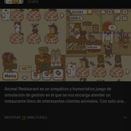
Gratis
Animal Restaurant es un simpático y humorístico juego de
simulación de gestión en el que se nos encarga atender un
restaurante lleno de interesantes clientes animales. Con solo una
mesa y un fogón, empezamos a servir a nuestros primeros clientes
para reunir bacalao, la moneda del juego. Con suficiente bacalao,
MOSTRAR
10
SIMILITUDES
podemos comprar muchos objetos diferentes que nos ayudan a
progresar y a ampliar nuestro restaurante, incluyendo nuevas