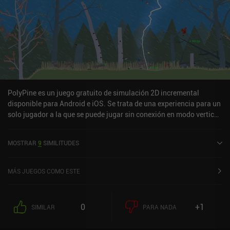
PolyPine es un juego gratuito de simulación 2D incremental
disponible para Android e iOS. Se trata de una experiencia para un
solo jugador a la que se puede jugar sin conexión en modo vertical.
Ha recibido 2 valoraciones de los usuarios de la comunidad
MiniReview. PolyPine se lanzó en noviembre de 2025 y tiene
MOSTRAR
9
SIMILITUDES
actualmente una puntuación de 4,4 sobre 5,0 en Google Play y de
4,5 sobre 5,0 en la App Store de iOS.
MÁS JUEGOS COMO ESTE
0
+1
SIMILAR
PARA NADA