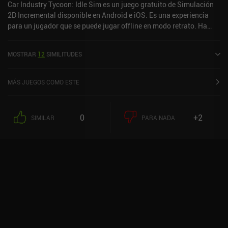
Car Industry Tycoon: Idle Sim es un juego gratuito de Simulación
2D Incremental disponible en Android e iOS. Es una experiencia
para un jugador que se puede jugar offline en modo retrato. Ha
recibido 1 valoración de usuario de la comunidad MiniReview. Car
Industry Tycoon: Idle Sim se lanzó en junio de 2020 y tiene una
MOSTRAR
12
SIMILITUDES
valoración actual de 4,3 sobre 5,0 en Google Play y de 4,8 sobre 5,0
en la App Store de iOS.
MÁS JUEGOS COMO ESTE
0
+2
SIMILAR
PARA NADA