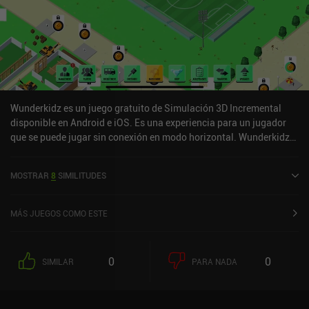
Wunderkidz es un juego gratuito de Simulación 3D Incremental
disponible en Android e iOS. Es una experiencia para un jugador
que se puede jugar sin conexión en modo horizontal. Wunderkidz
se lanzó en enero de 2021 y tiene una valoración actual de 3,5
sobre 5,0 en iOS App Store.
MOSTRAR
8
SIMILITUDES
MÁS JUEGOS COMO ESTE
0
0
SIMILAR
PARA NADA