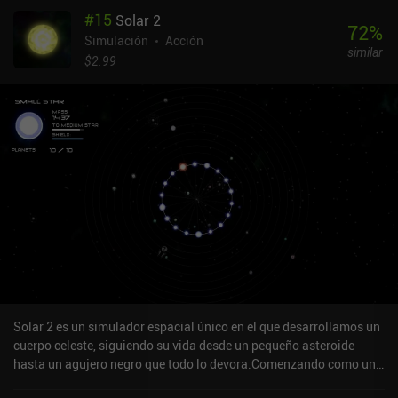
dominarlas y averiguar cómo optimizar mejor a nuestros
#
15
Solar 2
humanos. Esto significa que debes esperar perder y volver a
72
%
empezar varias veces. Créeme, se vuelve increíblemente
Simulación
Acción
similar
desafiante. Despotism 3k cuesta 3,49 $ en Android y 3,99 $ en iOS,
$2.99
sin anuncios ni iAP. El elegante pixel-art y la banda sonora chip-
tune crean una atmósfera estética que atraerá a cualquiera que
disfrute de los juegos retro.
Solar 2 es un simulador espacial único en el que desarrollamos un
cuerpo celeste, siguiendo su vida desde un pequeño asteroide
hasta un agujero negro que todo lo devora.Comenzando como una
pequeña roca flotante, tocamos la pantalla para acelerar a través