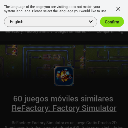
The language of the page you are visiting does not match your
system language. Please select the language you would like to use.
English
Confirm
ReFactory: Factory Simulator
Juegos similares
Compartir
60 juegos móviles similares
ReFactory: Factory Simulator
ReFactory: Factory Simulator es un juego Gratis Prueba 2D
Simulación Estrategia para Android y iOS. ¡Esta es una lista de los