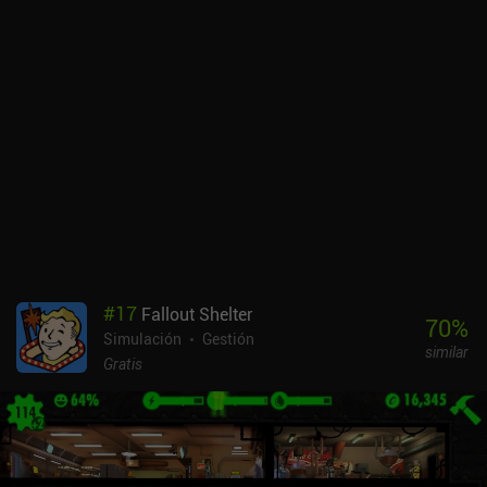
territorios se unen a nuestra causa. Gestionar con cuidado los
recursos disponibles es clave para sobrevivir, ya que cuantos más
seguidores tengamos, más suministros se necesitarán y más
difícil será mantener contentos a todos. Los eventos y encuentros
aleatorios aportan algo de caos a la experiencia de juego, y el
peligro constante de ser invadido por hordas itinerantes me
mantuvo intensamente concentrado.Rebuild es un juego premium
de 2,99 $ sin anuncios ni iAP. Aunque probablemente no te
mantendrá ocupado mucho tiempo, es un juego sólido hecho con
dedicación y esmero al que resulta divertido jugar de vez en
cuando.
#
17
Fallout Shelter
70
%
Simulación
Gestión
similar
Gratis