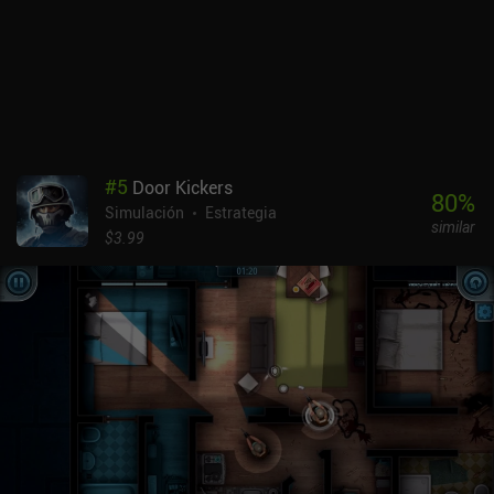
incomprensiblemente complejo. Además, todo cuesta demasiado y
se tarda demasiado en construir. Aunque disponemos de recursos
ilimitados, los extractores no consiguen suministrarlos con la
suficiente rapidez, y no hay una forma eficaz de transportarlos
desde lugares lejanos. Esperemos que esto se corrija con el
tiempo.En el lado positivo, la wiki del juego contiene montones de
diseños de fábricas útiles que se pueden importar y utilizar como
planos. Del mismo modo, podemos crear nuestros propios planos
#
5
Door Kickers
a partir de piezas de nuestra fábrica y compartirlos con el
80
%
Simulación
Estrategia
mundo.Builderment se monetiza mediante iAPs para monedas y
similar
gemas. Estas últimas se usan para varios objetos premium sólo
$3.99
cosméticos que no afectan a la jugabilidad. Pero si disfrutas con
este simulador de fábrica de alta calidad, te recomiendo que
compres la "Configuración avanzada del mundo", que te permite
ajustar tus mundos. El juego puede proporcionar fácilmente
cientos de horas de juego entretenido.