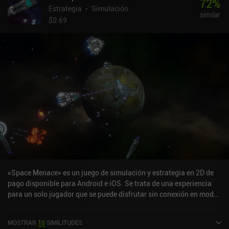
72
%
Estrategia
Simulación
similar
$0.69
«Space Menace» es un juego de simulación y estrategia en 2D de
pago disponible para Android e iOS. Se trata de una experiencia
para un solo jugador que se puede disfrutar sin conexión en modo
horizontal. Ha recibido una valoración de un usuario de la
comunidad de MiniReview. Space Menace se lanzó en abril de
MOSTRAR
10
SIMILITUDES
2023 y tiene actualmente una valoración de 4,3 sobre 5,0 en