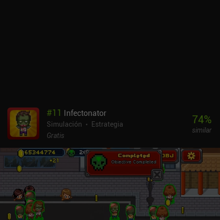
defenderse, y ahí es donde entra en juego el amplísimo sistema de
artesanía del juego. Desde sofisticados materiales de construcción
hasta armas, armaduras, pociones y comidas gourmet, hay mucho
que fabricar. Pero, por desgracia, todo este sistema de creación es
innecesariamente pesado. No sólo tenemos que encontrar los
recursos y construir las estaciones de trabajo necesarias, sino que
también debemos desbloquear el plano a través de un árbol de
investigación sólo para crear algo.Craft the World cuesta 4,99 $ en
iOS, con 2 a 3 $ de iAP para DLC. En Android, se puede probar
gratis, con un iAP de 7,49 $ para desbloquear el juego completo.
Desgraciadamente, la versión gratuita es muy limitada, por no
#
11
Infectonator
hablar de los molestos banners, anuncios incentivados y
74
%
Simulación
Estrategia
notificaciones push. Así que, a menos que compres la versión
similar
completa, lo más probable es que lo pases mal.
Gratis