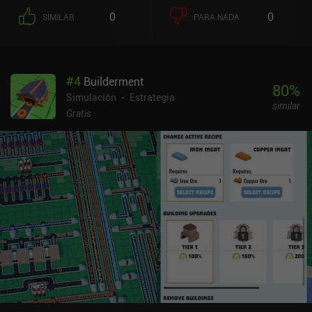
varios procesos de refinamiento antes de convertirse en bienes
0
0
SIMILAR
PARA NADA
consumibles. Por ejemplo, los alimentos crudos deben cocinarse,
el mineral metálico debe fundirse y transformarse en herramientas
útiles, y la investigación tecnológica avanzada requiere la
construcción previa de una torre científica especial. A medida que
#
4
Builderment
avanzamos, comerciantes y nuevos colonos nos visitan
80
%
amistosamente. Pero también debemos tener cuidado
Simulación
Estrategia
similar
constantemente con los huéspedes no invitados que intentarán
Gratis
matar a nuestra gente y destruir nuestros edificios.
Desgraciadamente, a pesar de su sólida jugabilidad, el juego no
ofrece retos significativos. Los recursos son abundantes, el nivel
de felicidad de nuestros colonos es fácil de mantener e incluso las
ocasionales partidas de asalto pueden ser repelidas por nuestros
ciudadanos desarmados sin grandes pérdidas. Así que, una vez
construidos todos los edificios disponibles y desbloqueadas todas
las mejoras, hay pocos incentivos para seguir jugando. Aun así,
The Last Colony es un juego agradable y relajante que creo que
gustará a cualquiera al que le gusten los simuladores de colonias.
The Last Colony es un juego premium de 0,99 $ sin anuncios ni iAP.