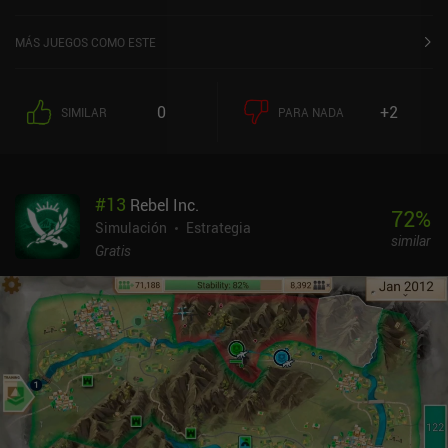
Google Play y de 4,1 sobre 5,0 en la App Store de iOS.
MÁS JUEGOS COMO ESTE
0
+2
SIMILAR
PARA NADA
#
13
Rebel Inc.
72
%
Simulación
Estrategia
similar
Gratis