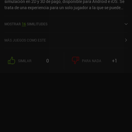
simulación en 2D y 3D de pago, disponible para Android e iOS. Se
trata de una experiencia para un solo jugador a la que se puede
jugar sin conexión en modo horizontal. Ha recibido una valoración
de un usuario de la comunidad de MiniReview. Amazing
MOSTRAR
16
SIMILITUDES
Cultivation Simulator se lanzó en mayo de 2025 y tiene
actualmente una valoración de 4,2 sobre 5,0 en Google Play y de
4,4 sobre 5,0 en la App Store de iOS.
MÁS JUEGOS COMO ESTE
0
+1
SIMILAR
PARA NADA