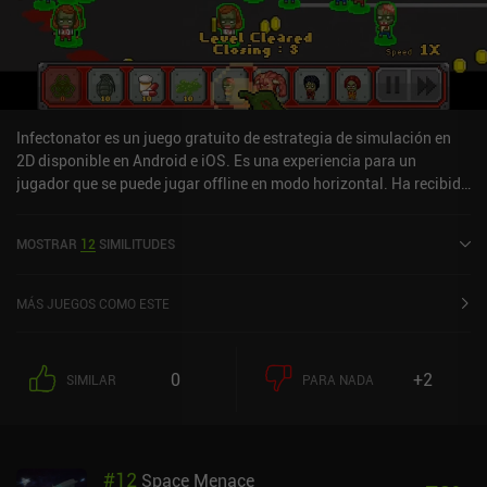
Infectonator es un juego gratuito de estrategia de simulación en
2D disponible en Android e iOS. Es una experiencia para un
jugador que se puede jugar offline en modo horizontal. Ha recibido
1 valoración de usuario de la comunidad MiniReview. Infectonator
se lanzó en septiembre de 2012 y tiene una valoración actual de
MOSTRAR
12
SIMILITUDES
4,5 sobre 5,0 en Google Play y de 4,7 sobre 5,0 en la App Store de
iOS.
MÁS JUEGOS COMO ESTE
0
+2
SIMILAR
PARA NADA
#
12
Space Menace