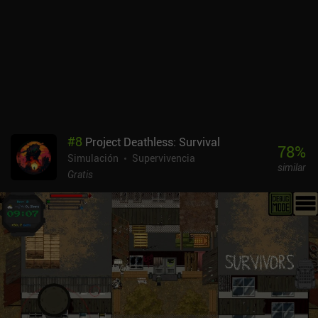
una mezcla equilibrada de relajación mientras navegamos en
busca de objetivos, y combates cargados de adrenalina y
maniobras evasivas que nos mantendrán al borde del asiento.
Dado que una patrulla de combate puede durar fácilmente entre
una hora y hora y media en función de las tácticas desplegadas, el
juego resulta más atractivo para los wargamers que disfrutan de
la acción prolongada con mucha profundidad estratégica. En mi
opinión, Crash Dive 2 es el mejor juego de submarinos disponible
actualmente para móviles. Crash Dive 2 es un juego premium de
#
8
Project Deathless: Survival
9,99 $ sin anuncios y con dos DLC opcionales: la Expansión de las
78
%
Simulación
Supervivencia
Islas Aleutianas por 6,49 $ y la Expansión de las Indias Orientales
similar
por 6,99 $.
Gratis