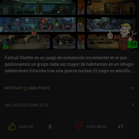
Fallout Shelter es un juego de simulación incremental en el que
gestionamos un grupo cada vez mayor de habitantes en un refugio
subterráneo futurista tras una guerra nuclear.El juego es sencillo e
intuitivo. Empezando con algo de dinero y unos pocos habitantes,
se nos dan opciones muy claras sobre la mejor manera de ampliar
MOSTRAR
13
SIMILITUDES
nuestra cámara acorazada, como construir generadores de
energía, instalaciones de tratamiento de agua, comedores y otras
habitaciones. Desde el principio, da la sensación de que se trata de
MÁS JUEGOS COMO ESTE
nuestro propio proyecto creativo, aunque no hay ningún objetivo y
la emoción acaba por desaparecer un poco.Podemos conseguir
más habitantes mediante embarazos o llamando a nuevos
0
+1
SIMILAR
PARA NADA
habitantes del páramo. Los moradores tienen distintos atributos
de personalidad que definen su eficiencia en determinadas tareas,