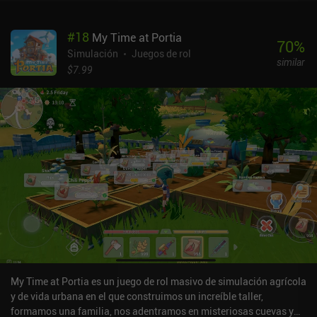
así que siempre queremos una buena mezcla.Además de
expandirnos con nuevas habitaciones, también podemos
#
18
My Time at Portia
encontrar armas para proteger la bóveda explorando el páramo y
70
%
completando misiones.Como los recursos necesarios para
Simulación
Juegos de rol
similar
expandir nuestra bóveda llegan lentamente, constantemente
$7.99
tenemos que dejar el juego durante unas horas para dejar que
nuestros moradores reúnan más, lo que lleva a sesiones de juego
cortas e incrementales. Controlar constantemente nuestra colonia
de "hormigas" es extremadamente adictivo. Y aunque simple en su
esencia, hay muchos pequeños detalles del juego que requieren
toda nuestra atención. Por desgracia, el juego es demasiado fácil
en el modo normal.A pesar de haber salido en 2015, el juego sigue
recibiendo pequeñas actualizaciones, y cuenta con una activa
comunidad online que comparte consejos sobre las distintas
opciones de juego y estadísticas.Fallout Shelter se monetiza a
través de iAPs y anuncios incentivados para progresar más rápido.
Todo se puede adquirir simplemente esperando, pero es una
verdadera prueba de paciencia, y gastar dinero real o ver los
anuncios acelera significativamente el juego.
My Time at Portia es un juego de rol masivo de simulación agrícola
y de vida urbana en el que construimos un increíble taller,
formamos una familia, nos adentramos en misteriosas cuevas y