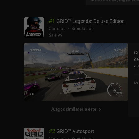
#
1
GRID™ Legends: Deluxe Edition
Carreras
Simulación
$14.99
Gr
de
ac
op
Ap
MO
mo
qu
mo
ha
Juegos similares a este
co
pa
pe
#
2
GRID™ Autosport
escalonada
su
Carreras
Simulación