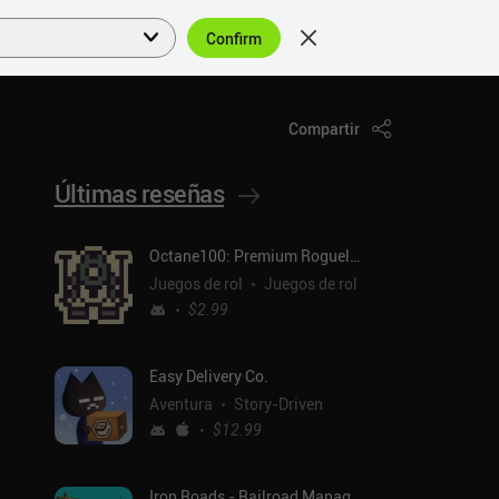
Confirm
Acceder
ES
Compartir
Últimas reseñas
Octane100: Premium Roguelike
Juegos de rol
Juegos de rol
$2.99
Easy Delivery Co.
Aventura
Story-Driven
$12.99
Iron Roads - Railroad Manager