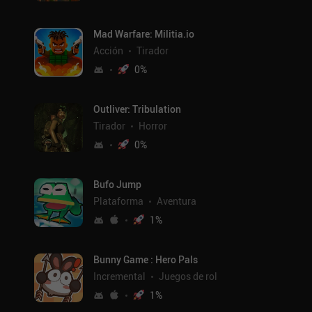
Mad Warfare: Militia.io
Acción
Tirador
0
%
Outliver: Tribulation
Tirador
Horror
0
%
Bufo Jump
Plataforma
Aventura
1
%
Bunny Game : Hero Pals
Incremental
Juegos de rol
1
%