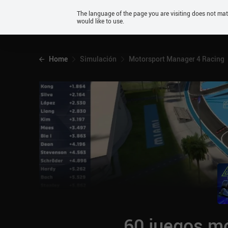
Android
The language of the page you are visiting does not ma
would like to use.
iOS
Home
Simulación
Motorsport Manager 4 Racing
60 juegos mó