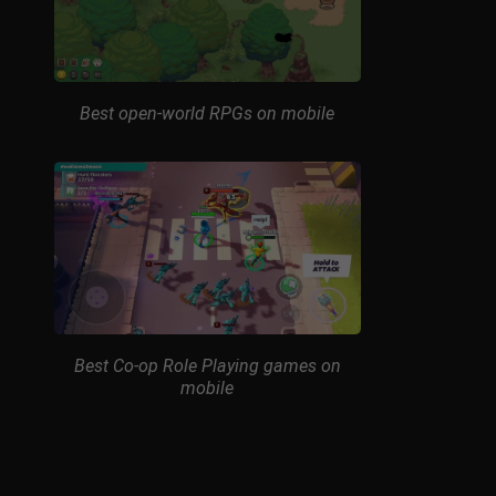
Best open-world RPGs on mobile
Best Co-op Role Playing games on
mobile