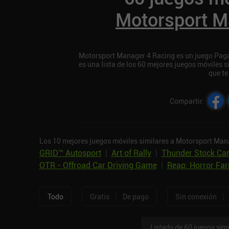
Motorsport M
Motorsport Manager 4 Racing es un juego Paga
es una lista de los 60 mejores juegos móviles
que te
Compartir
:
Los 10 mejores juegos móviles similares a Motorsport Man
GRID™ Autosport
|
Art of Rally
|
Thunder Stock Car
OTR - Offroad Car Driving Game
|
Reap: Horror Fa
|
|
Todo
Gratis
De pago
Sin conexión
Listado de 60 juegos simi