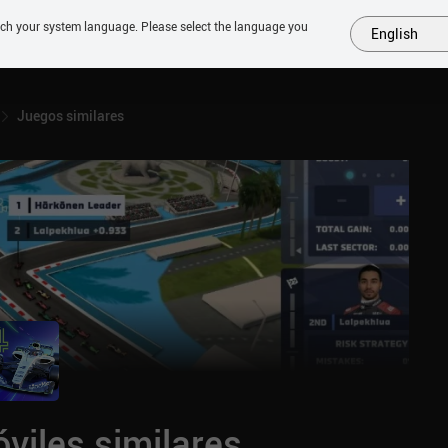
tch your system language. Please select the language you
English
MÁS
PRÓXIMOS
SIMILARES
COLECCIONES
TOP
Juegos similares
viles similares