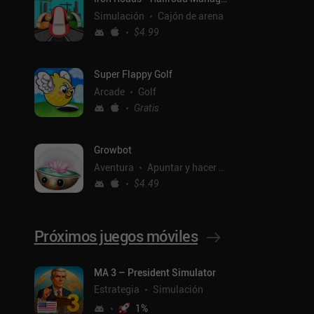
Simulación
Cajón de arena
$4.99
Super Flappy Golf
Arcade
Golf
Gratis
Growbot
Aventura
Apuntar y hacer clic
$4.49
Próximos juegos móviles
ntal
MA 3 – President Simulator
Estrategia
Simulación
1
%