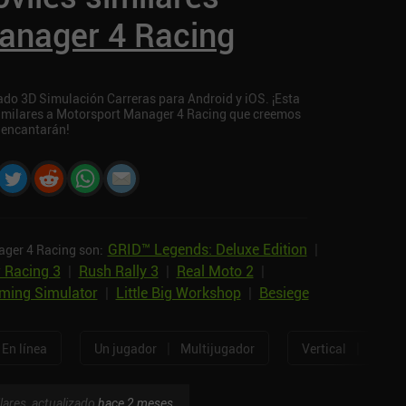
anager 4 Racing
do 3D Simulación Carreras para Android y iOS. ¡Esta
 similares a Motorsport Manager 4 Racing que creemos
 encantarán!
GRID™ Legends: Deluxe Edition
|
ager 4 Racing son:
 Racing 3
|
Rush Rally 3
|
Real Moto 2
|
rming Simulator
|
Little Big Workshop
|
Besiege
|
|
En línea
Un jugador
Multijugador
Vertical
Horizo
lares, actualizado
hace 2 meses