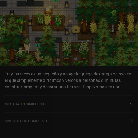
Tiny Terraces es un pequeño y acogedor juego de granja ocioso en
el que simplemente dirigimos y vemos a personas diminutas
construir, ampliar y decorar una terraza. Empezamos en una
pequeña cuadrícula con algunas semillas, una persona diminuta y
nada de dinero. A partir de ahí, nos expandimos gradualmente
MOSTRAR
8
SIMILITUDES
cultivando las semillas, vendiendo los productos para obtener
beneficios, comprando más semillas para repetir el ciclo, y así
sucesivamente. Mientras tanto, desbloqueamos más cosas
MÁS JUEGOS COMO ESTE
completando objetivos sencillos relacionados con la agricultura y
la posesión de determinadas cantidades de diversos productos. A