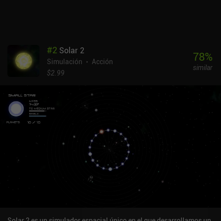
#
2
Solar 2
78
%
Simulación
Acción
similar
$2.99
Solar 2 es un simulador espacial único en el que desarrollamos un