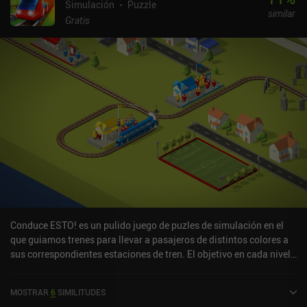
Simulación
Puzzle
similar
Gratis
Conduce ESTO! es un pulido juego de puzles de simulación en el
que guiamos trenes para llevar a pasajeros de distintos colores a
sus correspondientes estaciones de tren. El objetivo en cada nivel
es llevar un número específico de pasajeros a las estaciones
correctas. Pero para ello, no sólo debemos pulsar constantemente
MOSTRAR
6
SIMILITUDES
los interruptores correctos en los puntos de intersección, sino