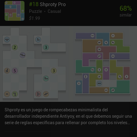
#
18
Shproty Pro
de mejoras, cuando terminamos una carrera, llevamos los recursos
68
%
acumulados de vuelta a nuestro barco, donde los gastamos en
Puzzle
Casual
similar
varias instalaciones para mejorar nuestro equipo y aprender
$1.99
nuevas habilidades útiles. Esto nos prepara mejor para las
siguientes mazmorras y las misiones que hay que completar para
avanzar en la historia. A diferencia de su predecesor, que tenía un
final definitivo y no ofrecía ningún contenido posterior, terminar
todas las mazmorras en You Must Build A Boat es sólo el
principio. Porque una vez alcanzado el destino final, damos la
vuelta a nuestro barco y volvemos a visitar antiguas
localizaciones para completar misiones inacabadas y conseguir
logros ocultos, la mayoría de los cuales son interesantes de cazar.
You Must Build A Boat es un juego premium de 2,99 $ sin anuncios
ni iAP. Si te gustó el primer juego o disfrutas con juegos de puzles
casuales a los que puedes jugar en rachas de 10-15 minutos, sin
duda disfrutarás con este.
Shproty es un juego de rompecabezas minimalista del
desarrollador independiente Antiyoy, en el que debemos seguir una
serie de reglas específicas para rellenar por completo los niveles
de cuadrícula con figuras de diversas formas. Cada nivel consiste
en una cuadrícula de forma aleatoria. Algunas baldosas de esta