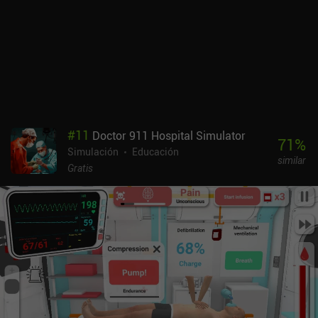
Y nunca falta de nada: los árboles y los cultivos crecen en
abundancia, y la felicidad es fácil de mantener. Por desgracia, el
juego no tiene mucho contenido. Una vez desbloqueadas todas las
mejoras y alcanzado el límite de población, no hay mucho más que
hacer. Y nuestra próxima partida será prácticamente idéntica, lo
que también perjudica la rejugabilidad. Little Village se monetiza
mediante anuncios incentivados para desbloquear la velocidad 2x
durante 10 minutos, y un único pago de 4,99 $ para desbloquearla
permanentemente. Me divertí mucho durante las varias horas que
#
11
Doctor 911 Hospital Simulator
tardé en ver todo lo que ofrece el juego. Esperemos que aparezcan
71
%
Simulación
Educación
más contenidos en el futuro.
similar
Gratis