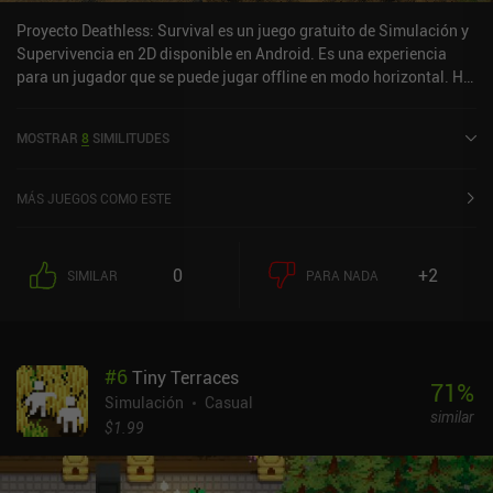
Proyecto Deathless: Survival es un juego gratuito de Simulación y
Supervivencia en 2D disponible en Android. Es una experiencia
para un jugador que se puede jugar offline en modo horizontal. Ha
recibido 2 valoraciones de usuarios de la comunidad MiniReview.
MOSTRAR
8
SIMILITUDES
MÁS JUEGOS COMO ESTE
0
+2
SIMILAR
PARA NADA
#
6
Tiny Terraces
71
%
Simulación
Casual
similar
$1.99