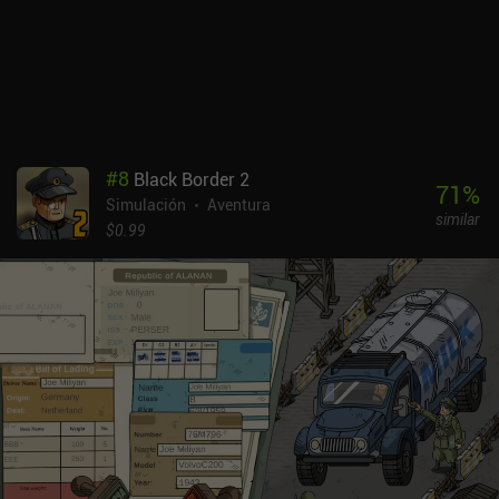
salida, redirigir automáticamente los vuelos y mucho más. Aunque
estas ventajas son útiles, por desgracia su variedad es bastante
limitada, así que no cambian drásticamente la jugabilidad ni las
estrategias de victoria. Mini Airways: Premium es un juego de 4,99
$ que también está disponible en Google Play Pass. El estilo
artístico minimalista juega a favor de este pequeño juego de
gestión pulido, desafiante y sorprendentemente tenso que creo que
#
8
Black Border 2
disfrutarán los aficionados a la estrategia con reflejos rápidos.
71
%
Simulación
Aventura
similar
$0.99