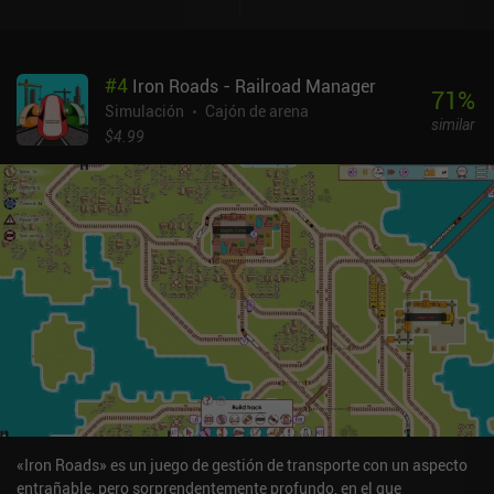
tres niveles de dificultad: casual, difícil y experto. La mayoría de
los jugadores preferirán la dificultad difícil, ya que el modo casual
es casi demasiado fácil, sin posibilidad de perder, y la dificultad
#
4
Iron Roads - Railroad Manager
experta es increíblemente castigadora y demasiado frustrante
71
%
para la mayoría. También hay una opción sandbox, que nos
Simulación
Cajón de arena
similar
permite construir la ciudad perfecta sin restricciones de dinero ni
$4.99
de nivel.Cada ciudad creada está interconectada en una región
mayor, pero me gustaría ver más interacción entre estas ciudades
a través de carreteras y otros terrenos que pudieran hacerlas
interdependientes. También sería genial poder graduar la cámara
para ver la ciudad desde varios ángulos, algo que actualmente no
es posible.Como juego premium de 2,99 $ sin iAP adicionales ni
anuncios, Pocket City es un gran juego de construcción de
ciudades que merece la pena probar por sus horas de diversión y
adictiva jugabilidad.
«Iron Roads» es un juego de gestión de transporte con un aspecto
entrañable, pero sorprendentemente profundo, en el que