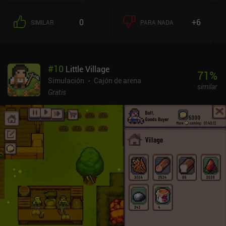
nombres, las fechas de caducidad, la estabilidad financiera y otros
datos son válidos y se ajustan a nuestro reglamento. Por último,
0
+6
SIMILAR
PARA NADA
decidimos si aprobamos o rechazamos la solicitud. Tomar
decisiones correctas nos otorga dinero y bonificaciones, mientras
que las incorrectas nos acercan a la derrota. Nuestro objetivo final
es "sobrevivir" 14 días sin cometer más de dos errores en total.
#
10
Little Village
Pero no es una hazaña fácil, ya que cada nuevo día introduce más
71
%
reglas y más prestatarios que procesar en un plazo de tiempo
Simulación
Cajón de arena
similar
limitado. A diferencia de otros juegos similares, no tenemos
Gratis
ninguna "familia" a la que atender, por lo que podemos gastar
nuestras ganancias en diversas mejoras temporales o
permanentes. Éstas nos permiten guardar dinero para futuras
carreras, aumentar el número de errores permitidos y mucho más.
Así que el juego es esencialmente un rogue-lite, en el que las
carreras posteriores se vuelven más fáciles gracias a nuestras
mejoras. Y si conseguimos superar la campaña, puede que incluso
desbloqueemos un modo de supervivencia sin fin. Bad Credit se
monetiza mediante iAPs para pistas y un aumento permanente de
nuestro número de errores permitidos, lo que hace que el juego sea
más rápido y fácil de superar. Puede que no sea tan elaborado
mecánicamente ni tenga una historia tan atractiva como Papers,