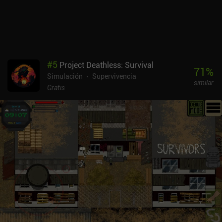
central, ganamos fichas que se utilizan para comprar trenes
eléctricos. Y así sucesivamente. El juego es, en esencia, un
«sandbox», pero de vez en cuando recibimos contratos que nos
obligan a alcanzar objetivos específicos. Al completar estos
contratos, se nos recompensa con fichas de investigación que
pueden utilizarse para desbloquear nuevos tipos de trenes y
#
5
Project Deathless: Survival
mercancías, o para añadir nuevas ciudades al mapa, lo que
71
%
Simulación
Supervivencia
aumenta su tamaño y plantea aún más retos logísticos. «Iron
similar
Roads» es un juego premium sin anuncios ni compras dentro de la
Gratis
aplicación, tanto en Android como en iOS. Si quieres jugar a un
simulador de magnate del transporte que merezca la pena, pero te
echa para atrás su complejidad inherente, no dejes de echarle un
vistazo a este.