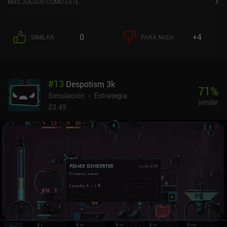
MÁS JUEGOS COMO ESTE
sencilla, pero pronto nos vemos desbordados por la cantidad de
papeles que tenemos que examinar. No identificar correctamente
cualquier discrepancia en los papeles de alguien da lugar a multas
0
+4
SIMILAR
PARA NADA
y a una reducción del salario, lo que a su vez afecta gradualmente
a nuestro bienestar, ya que debemos gastar nuestros ingresos en
alquiler y comida para sobrevivir. A medida que avanza la historia,
se van desvelando poco a poco las tristes verdades sobre las
#
13
Despotism 3k
penurias cotidianas de la gente corriente de nuestro país.
71
%
Conocemos de primera mano el cuestionable rumbo político de
Simulación
Estrategia
similar
nuestro gobierno, aprendemos los secretos del oscuro pasado del
$3.49
país, interactuamos con miembros de bandas terroristas e incluso
sufrimos pérdidas personales. Nuestras decisiones morales
también afectan al transcurso de la partida y determinan el
desenlace final. Aunque el estilo artístico, las mecánicas básicas y
muchas de las ideas del juego se han copiado de Papers, Please,
Black Border no es un clon puro y duro. Introduce su propia
historia intrigante, giros argumentales más enrevesados y algunos
enfoques interesantes de la rutina de comprobación de
documentos. La dificultad también parece más ligera, ya que en
realidad nunca experimentamos escasez de dinero. Black Border
cuesta 2,49 $ en Android y 1,99 $ en iOS, con iAPs adicionales para