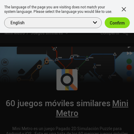
The language of the page you are visiting does not match your
system language. Please select the language you would like to use.
English
Confirm
Mini Metro
Juegos similares
Compartir
60 juegos móviles similares
Mini
Metro
Mini Metro es un juego Pagado 2D Simulación Puzzle para
Android y iOS. ¡Esta es una lista de los 60 mejores juegos móviles