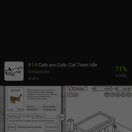
tune crean una atmósfera estética que atraerá a cualquiera que
disfrute de los juegos retro.
#
14
Cats are Cute: Cat Town Idle
71
%
Simulación
similar
Gratis