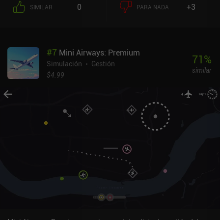
medida que ganamos más dinero, podemos invertirlo en ampliar la
0
+3
SIMILAR
PARA NADA
red agrícola, contratar a más trabajadores para que nos ayuden y
adquirir diversos tipos de edificios. Los cultivos y los árboles no
tardan demasiado en crecer, y tenemos música relajante y sonidos
de la naturaleza para hacernos compañía. Sin embargo, el juego
#
7
Mini Airways: Premium
se encuentra en una posición extraña, ya que ni exige toda nuestra
71
%
atención ni progresa en modo alguno cuando está cerrado. Esto
Simulación
Gestión
similar
nos obliga a seguir comprobando la pantalla cada dos por tres,
$4.99
dando nuevas órdenes aquí y allá mientras hacemos otra cosa.
Además, los elementos y controles de la interfaz de usuario no
están bien adaptados a los dispositivos de pantalla táctil
pequeña. A veces me encontraba plantando semillas
accidentalmente cuando intentaba desplazar la cámara, y algunos
elementos de la interfaz se solapaban entre sí después de
aumentar el tamaño de la interfaz para que los botones fueran
más accesibles. Tiny Terraces es un juego premium para Android e
iOS sin anuncios ni iAP. Es un juego ocioso único en su clase que
no exige una atención concentrada, pero aún así ofrece una
progresión significativa y constante. Es el tipo de juego al que
puedes jugar mientras ves la tele o juegas a otra cosa.