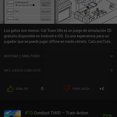
Los gatos son monos: Cat Town Idle es un juego de simulación 2D
gratuito disponible en Android e iOS. Es una experiencia para un
jugador que se puede jugar offline en modo retrato. Cats are Cute:
Cat Town Idle se lanzó en diciembre de 2018 y tiene una valoración
actual de 4,8 sobre 5,0 en Google Play y de 4,9 sobre 5,0 en la App
MOSTRAR
7
SIMILITUDES
Store de iOS.
MÁS JUEGOS COMO ESTE
0
+4
SIMILAR
PARA NADA
#
15
Conduct THIS! – Train Action
71
%