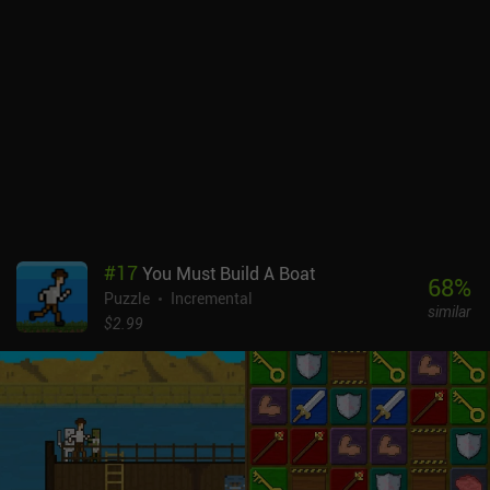
proceduralmente. El único inconveniente es que todos tienen el
mismo aspecto, así que, al cabo de un rato, parece como si
estuviéramos atrapados en el mismo sitio. Esto se ve agravado por
el hecho de que, una vez resuelto un nivel, pasamos
inmediatamente al siguiente, sin un progreso general claro. Por
suerte, las últimas fases por fin se vuelven difíciles y más
atractivas.LYNE es un juego premium de 2,99 $ que también está
disponible en Google Play Pass. Su inteligente mecanismo de
puzles y su diseño limpio lo convierten en un buen pasatiempo que
no es demasiado difícil, pero que no se resuelve solo. Es
especialmente bueno para los que adoran resolver pequeños
rompecabezas mediante el método de ensayo y error.
#
17
You Must Build A Boat
68
%
Puzzle
Incremental
similar
$2.99