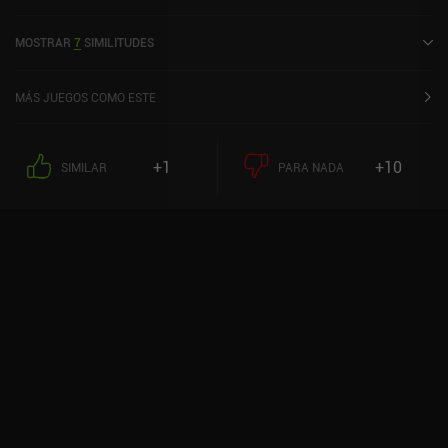
diciembre de 2023 y tiene una valoración actual de 4,1 sobre 5,0 en
Google Play.
MOSTRAR
7
SIMILITUDES
MÁS JUEGOS COMO ESTE
+1
+10
SIMILAR
PARA NADA