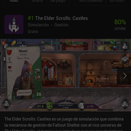
Todo
Gratis
|
De pago
Sin conexión
|
En línea
#
1
The Elder Scrolls: Castles
80
%
Simulación
Gestión
similar
Gratis
The Elder Scrolls: Castles es un juego de simulación que combina
la mecánica de gestión de Fallout Shelter con el rico universo de