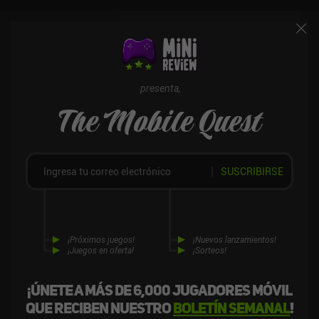
juego de The Elder Scrolls. The Elder Scrolls: Castles se monetiza
mediante anuncios incentivados, un pase de batalla mensual e
iAPs para paquetes de personajes y gemas que nos permiten
progresar más rápido. Por suerte, la monetización me ha parecido
innecesaria, ya que todo se puede conseguir a través del juego. Si
te gustan los juegos de gestión como Fallout Shelter o eres fan de
presenta,
The Elder Scrolls, merece la pena echarle un vistazo.
The Mobile Quest
SUSCRIBIRSE
¡Próximos juegos!
¡Nuevos lanzamientos!
¡Juegos en oferta!
¡Sorteos!
¡Únete a más de 6,000 jugadores móvil
que reciben nuestro
boletín semanal
!