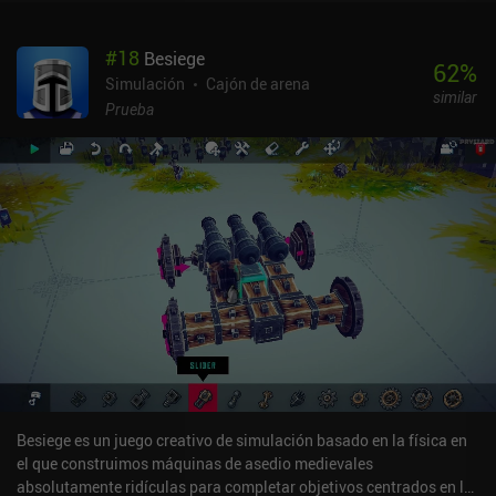
diferentes armas, lo que añade un poco de min-maxing opcional.El
estilo artístico es bonito, y la interfaz de usuario es relativamente
#
18
Besiege
intuitiva y fácil de entender, lo que hace que sea rápido moverse
62
%
entre menús, bases, flotas, etc. Infinite Lagrange se monetiza
Simulación
Cajón de arena
similar
mediante iAPs para adquirir instantáneamente planos de naves
Prueba
espaciales, y para acelerar el tiempo que tardamos en construir
naves espaciales y ampliar nuestra estación. Afortunadamente,
los puntos de acción necesarios para atacar, minar, etc. no pueden
adquirirse a través de iAPs, lo que limita las ventajas que los
jugadores de pago tienen sobre los jugadores libres.En definitiva,
aunque los jugadores de pago lo tienen más fácil para dominar el
final del juego, Infinite Lagrange ofrece una interesante
experiencia de simulación espacial que puede ser disfrutada
fácilmente por los jugadores libres que disfruten con la gestión de
recursos y la expansión espacial.
Besiege es un juego creativo de simulación basado en la física en
el que construimos máquinas de asedio medievales
absolutamente ridículas para completar objetivos centrados en la