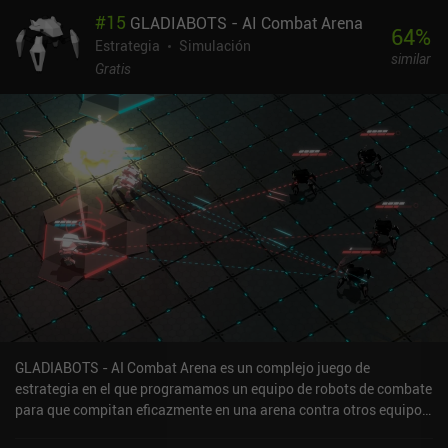
completamente diferente con habilidades únicas, el combate suele
#
15
GLADIABOTS - AI Combat Arena
estar lleno de sorpresas sin parecer injusto, lo que también da al
64
%
juego mucha rejugabilidad. Las ilustraciones son coloridas pero
Estrategia
Simulación
similar
poco inspiradoras, y el tablero no es muy interesante, ya que la
Gratis
actividad en pantalla es mínima. Entiendo que es una adaptación
de un juego de mesa, pero visualmente a veces resulta bastante
plano. En el lado positivo, las ilustraciones de las cartas son muy
buenas y transmiten un ambiente de aventura, terror o fantasía,
dependiendo del personaje. Unmatched cuesta 7,99 $, con la
opción de comprar todos los personajes adicionales previstos y
lanzados anteriormente por 9,99 $ o a través de iAP individuales.
Dado que el juego base sólo nos proporciona 4 personajes, el
precio es bastante caro. En general, aunque la jugabilidad no sea
la más original, el tema me ha enganchado y me lo he pasado en
grande jugando a Unmatched.
GLADIABOTS - AI Combat Arena es un complejo juego de
estrategia en el que programamos un equipo de robots de combate
para que compitan eficazmente en una arena contra otros equipos
de robots.Al no controlar directamente a los robots, debemos