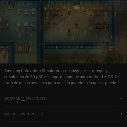
Amazing Cultivation Simulator es un juego de estrategia y
simulación en 2D y 3D de pago, disponible para Android e iOS. Se
trata de una experiencia para un solo jugador a la que se puede
jugar sin conexión en modo horizontal. Ha recibido una valoración
de un usuario de la comunidad de MiniReview. Amazing
MOSTRAR
11
SIMILITUDES
Cultivation Simulator se lanzó en mayo de 2025 y tiene
actualmente una valoración de 4,2 sobre 5,0 en Google Play y de
4,4 sobre 5,0 en la App Store de iOS.
MÁS JUEGOS COMO ESTE