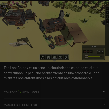
The Last Colony es un sencillo simulador de colonias en el que
convertimos un pequeño asentamiento en una próspera ciudad
mientras nos enfrentamos a las dificultades cotidianas y a
salvajes forasteros. Empezando con sólo tres personas en nuestra
colonia, tenemos que reunir suficientes recursos para que
MOSTRAR
10
SIMILITUDES
sobrevivan y crezcan. Para ello, asignamos a nuestros aldeanos
tareas como la agricultura, la construcción, el corte de madera o la
extracción de piedras. Y luego utilizamos estos recursos para
MÁS JUEGOS COMO ESTE
construir diversas instalaciones de producción y hábitats para que