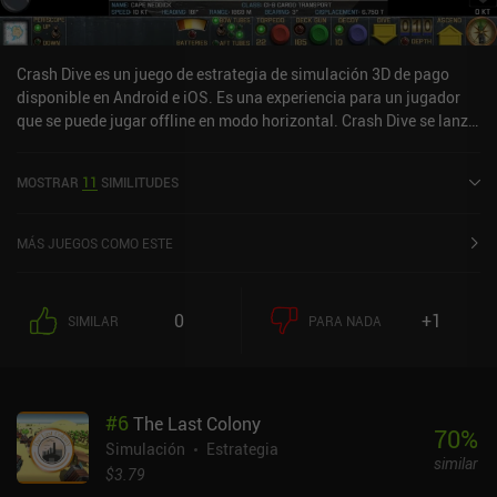
Crash Dive es un juego de estrategia de simulación 3D de pago
disponible en Android e iOS. Es una experiencia para un jugador
que se puede jugar offline en modo horizontal. Crash Dive se lanzó
en junio de 2014 y tiene una valoración actual de 4,3 sobre 5,0 en
Google Play y de 4,3 sobre 5,0 en la App Store de iOS.
MOSTRAR
11
SIMILITUDES
MÁS JUEGOS COMO ESTE
0
+1
SIMILAR
PARA NADA
#
6
The Last Colony
70
%
Simulación
Estrategia
similar
$3.79