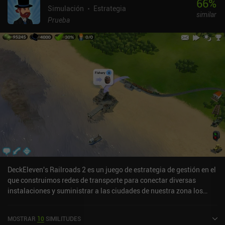
66
%
Simulación
Estrategia
similar
Prueba
DeckEleven's Railroads 2 es un juego de estrategia de gestión en el
que construimos redes de transporte para conectar diversas
instalaciones y suministrar a las ciudades de nuestra zona los
bienes que necesitan.Cada mapa contiene diferentes instalaciones
de producción y una serie de ciudades con demandas específicas,
MOSTRAR
10
SIMILITUDES
como carbón, hierro, acero o madera. Para abastecer a estas