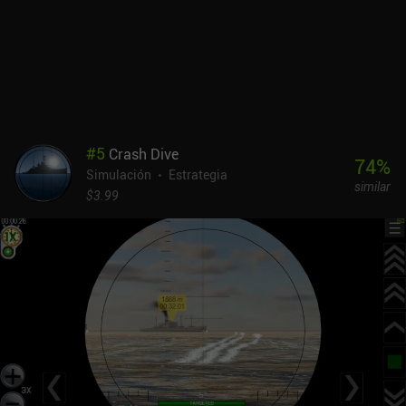
busca de objetivos, y combates cargados de adrenalina y
maniobras evasivas que nos mantendrán al borde del asiento.
Dado que una patrulla de combate puede durar fácilmente entre
una hora y hora y media en función de las tácticas desplegadas, el
juego resulta más atractivo para los wargamers que disfrutan de
la acción prolongada con mucha profundidad estratégica. En mi
opinión, Crash Dive 2 es el mejor juego de submarinos disponible
actualmente para móviles. Crash Dive 2 es un juego premium de
#
5
Crash Dive
9,99 $ sin anuncios y con dos DLC opcionales: la Expansión de las
74
%
Simulación
Estrategia
Islas Aleutianas por 6,49 $ y la Expansión de las Indias Orientales
similar
por 6,99 $.
$3.99