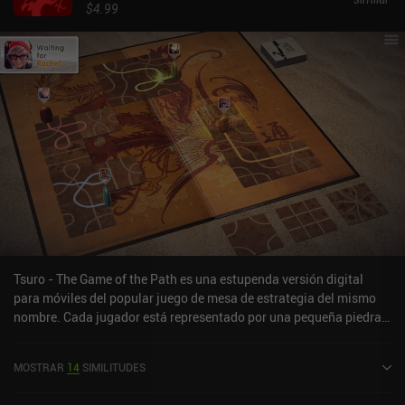
$4.99
Tsuro - The Game of the Path es una estupenda versión digital
para móviles del popular juego de mesa de estrategia del mismo
nombre. Cada jugador está representado por una pequeña piedra,
y nuestro objetivo es colocar fichas en el tablero que tienen una
serie de líneas. Nuestra piedra se mueve a lo largo de estas líneas,
MOSTRAR
14
SIMILITUDES
y a medida que cada jugador va colocando más y más, los
caminos empiezan a cruzarse rápidamente. Aquí es donde el juego