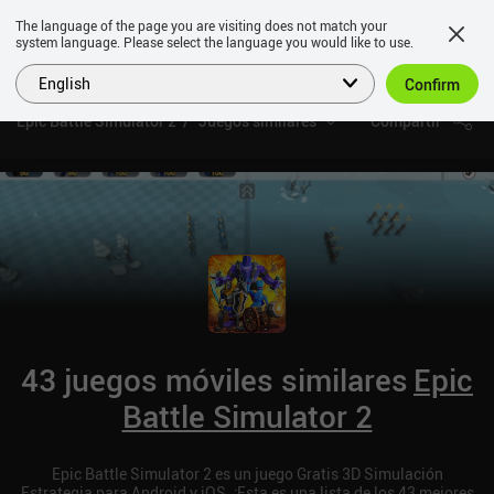
The language of the page you are visiting does not match your
system language. Please select the language you would like to use.
English
Confirm
Epic Battle Simulator 2
Juegos similares
Compartir
43 juegos móviles similares
Epic
Battle Simulator 2
Epic Battle Simulator 2 es un juego Gratis 3D Simulación
Estrategia para Android y iOS. ¡Esta es una lista de los 43 mejores