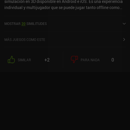
simulación en 3D disponible en Android e iOS. Es una experiencia
individual y multijugador que se puede jugar tanto offline como
online en modo horizontal. Ha recibido 1 valoración de usuario de
la comunidad MiniReview. Army Battle Simulator se lanzó en
MOSTRAR
20
SIMILITUDES
agosto de 2017 y tiene una valoración actual de 4,4 sobre 5,0 en
Google Play y de 4,5 sobre 5,0 en la App Store de iOS.
MÁS JUEGOS COMO ESTE
+2
0
SIMILAR
PARA NADA