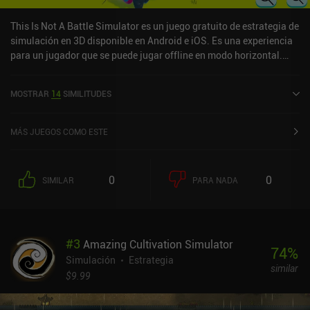
This Is Not A Battle Simulator es un juego gratuito de estrategia de
simulación en 3D disponible en Android e iOS. Es una experiencia
para un jugador que se puede jugar offline en modo horizontal.
This Is Not A Battle Simulator se lanzó en abril de 2021 y tiene una
valoración actual de 3,8 sobre 5,0 en Google Play y de 3,4 sobre 5,0
MOSTRAR
14
SIMILITUDES
en la App Store de iOS.
MÁS JUEGOS COMO ESTE
0
0
SIMILAR
PARA NADA
#
3
Amazing Cultivation Simulator
74
%
Simulación
Estrategia
similar
$9.99