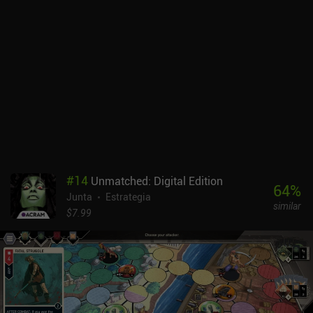
vez más a la consecución de las características ideales de nuestro
vino, lo que hace que nuestro producto sea más atractivo. Hay
muchos parámetros a tener en cuenta, como el tipo de suelo más
adecuado para determinados vinos, la duración del
envejecimiento, las bacterias de fermentación apropiadas y mucho
más. Para bien o para mal, el juego sólo ofrece un tutorial básico
que no desvela todos estos matices, dejando mucho margen para
el ensayo y el error.Aunque el juego es agradable a la vista,
proporciona una experiencia de juego relajante e incluso cuenta
con una historia intrigante, también consume mucho tiempo
debido a la gran cantidad de tareas manuales repetitivas, a los
bajos ingresos constantes y a la posibilidad de fracasar por
#
14
Unmatched: Digital Edition
completo si elegimos un camino de desarrollo incorrecto. Los
64
%
Junta
Estrategia
controles también son algo insensibles, y el juego tiene un
similar
rendimiento pobre, con un alto consumo de batería. Hundred Days
$7.99
es un juego premium de 5,99 dólares sin anuncios ni iAP. A pesar
de sus defectos, es un simulador de elaboración de vino de gran
calidad perfecto para los amantes de los juegos de estrategia
tranquilos.