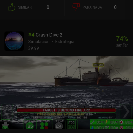
0
0
SIMILAR
PARA NADA
#
4
Crash Dive 2
74
%
Simulación
Estrategia
similar
$9.99