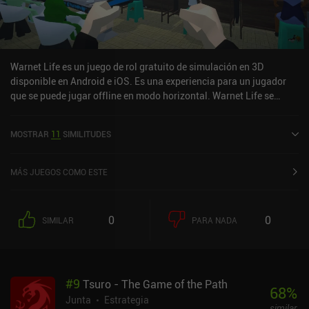
Warnet Life es un juego de rol gratuito de simulación en 3D
disponible en Android e iOS. Es una experiencia para un jugador
que se puede jugar offline en modo horizontal. Warnet Life se
lanzó en febrero de 2022 y tiene una valoración actual de 4,5 sobre
5,0 en Google Play.
MOSTRAR
11
SIMILITUDES
MÁS JUEGOS COMO ESTE
0
0
SIMILAR
PARA NADA
#
9
Tsuro - The Game of the Path
68
%
Junta
Estrategia
similar