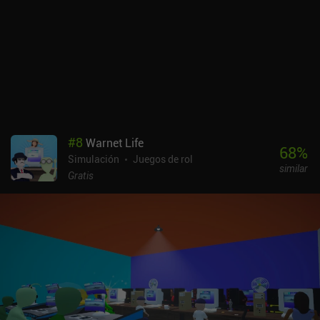
1 de otro. Esto hace que crear diseños de fábrica eficientes sea
incomprensiblemente complejo. Además, todo cuesta demasiado y
se tarda demasiado en construir. Aunque disponemos de recursos
ilimitados, los extractores no consiguen suministrarlos con la
suficiente rapidez, y no hay una forma eficaz de transportarlos
desde lugares lejanos. Esperemos que esto se corrija con el
tiempo.En el lado positivo, la wiki del juego contiene montones de
diseños de fábricas útiles que se pueden importar y utilizar como
planos. Del mismo modo, podemos crear nuestros propios planos
#
8
Warnet Life
a partir de piezas de nuestra fábrica y compartirlos con el
68
%
Simulación
Juegos de rol
mundo.Builderment se monetiza mediante iAPs para monedas y
similar
gemas. Estas últimas se usan para varios objetos premium sólo
Gratis
cosméticos que no afectan a la jugabilidad. Pero si disfrutas con
este simulador de fábrica de alta calidad, te recomiendo que
compres la "Configuración avanzada del mundo", que te permite
ajustar tus mundos. El juego puede proporcionar fácilmente
cientos de horas de juego entretenido.