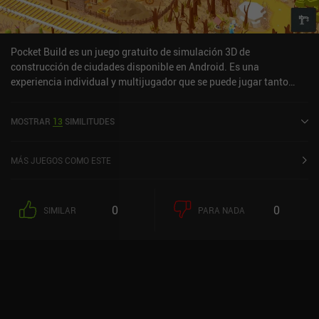
algunos aspectos incluso supera a la versión de mesa.
Pocket Build es un juego gratuito de simulación 3D de
construcción de ciudades disponible en Android. Es una
experiencia individual y multijugador que se puede jugar tanto
offline como online en modo horizontal. Pocket Build se lanzó en
noviembre de 2017 y tiene una valoración actual de 4,3 sobre 5,0
MOSTRAR
13
SIMILITUDES
en Google Play.
MÁS JUEGOS COMO ESTE
0
0
SIMILAR
PARA NADA