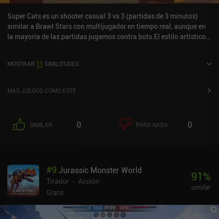
Super Cats es un shooter casual 3 vs 3 (partidas de 3 minutos)
similar a Brawl Stars con multijugador en tiempo real, aunque en
la mayoría de las partidas jugamos contra bots.El estilo artístico
me recuerda a Boom Blasters, y hay un modo de juego Battle
Royale, que personalmente me gustó, y Partidas Rápidas, que
MOSTRAR
11
SIMILITUDES
consisten en partidas con varios objetivos elegidos al azar.La
monetización nos permite adquirir nuevos personajes y mejores
armas más rápido que moliendo, lo que lo hace un poco P2W,
MÁS JUEGOS COMO ESTE
aunque todo se puede adquirir moliendo. Debido a esta
monetización, yo recomendaría sobre todo jugarlo con amigos en
lugar de competitivamente.Honestamente, es sobre todo un clon
0
0
SIMILAR
PARA NADA
mediocre de Brawl Stars.
#
9
Jurassic Monster World
91
%
Tirador
Acción
similar
Gratis