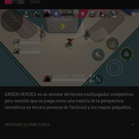
Gratis
AXREN HEROES es un shooter de héroes multijugador competitivo
pero sencillo que se juega como una mezcla de la perspectiva
isométrica en tercera persona de Tacticool y los mapas pequeños y
partidas rápidas de MilkChoco. La mayoría de las partidas 3v3 del
juego duran apenas unos minutos, ya que el único objetivo es
MOSTRAR
13
SIMILITUDES
matar a 10 jugadores del otro equipo antes de que ellos hagan lo
mismo. A medida que avanzamos, desbloqueamos un total de diez