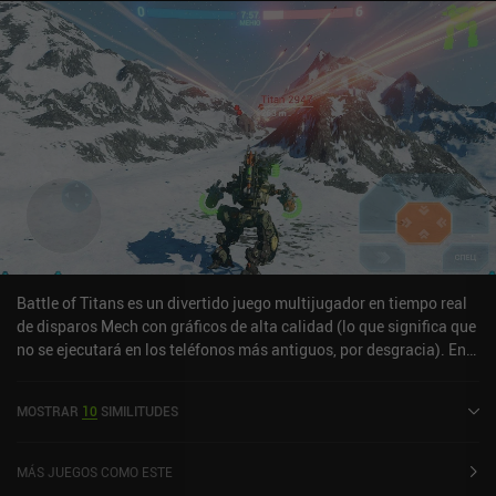
premium, lo que lamentablemente significa que el juego es un poco
pay-to-win, especialmente en los primeros niveles, antes de que se
desbloqueen mejores armas.
Battle of Titans es un divertido juego multijugador en tiempo real
de disparos Mech con gráficos de alta calidad (lo que significa que
no se ejecutará en los teléfonos más antiguos, por desgracia). En
este momento, sólo hay unos pocos mapas y Mechs, ya que el
juego acaba de ser lanzado a nivel mundial.Matchmaking tarda
MOSTRAR
10
SIMILITUDES
alrededor de un minuto. Cada vez que morimos, resurgimos como
un nuevo Mech (hasta que nos quedemos sin Mechs con los que
jugar). Cada partida dura entre 5 y 10 minutos, lo que es perfecto
MÁS JUEGOS COMO ESTE
para móviles. Después de cada combate, podemos mejorar y