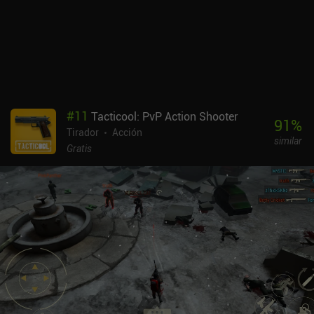
#
11
Tacticool: PvP Action Shooter
91
%
Tirador
Acción
similar
Gratis