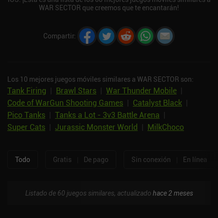
WAR SECTOR que creemos que te encantarán!
Compartir
:
Los 10 mejores juegos móviles similares a WAR SECTOR son:
Tank Firing
|
Brawl Stars
|
War Thunder Mobile
|
Code of WarGun Shooting Games
|
Catalyst Black
|
Pico Tanks
|
Tanks a Lot - 3v3 Battle Arena
|
Super Cats
|
Jurassic Monster World
|
MilkChoco
Todo
Gratis
|
De pago
Sin conexión
|
En línea
Listado de 60 juegos similares, actualizado
hace 2 meses