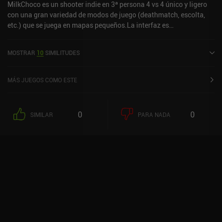
MilkChoco es un shooter indie en 3ª persona 4 vs 4 único y ligero
con una gran variedad de modos de juego (deathmatch, escolta,
etc.) que se juega en mapas pequeños.La interfaz es
personalizable, hay disparo automático y manual, el matchmaking
tarda segundos y todas las armas se pueden adquirir con la
MOSTRAR
10
SIMILITUDES
moneda del juego. Sinceramente, es uno de los shooters casuales
más divertidos que he jugado en móvil en mucho tiempo
MÁS JUEGOS COMO ESTE
0
0
SIMILAR
PARA NADA