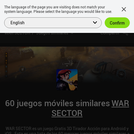
The language of the page you are visiting does not match your
system language. Please select the language you would like to use.
English
Confirm
WAR SECTOR
Juegos similares
Compartir
60 juegos móviles similares
WAR
SECTOR
WAR SECTOR es un juego Gratis 3D Tirador Acción para Android y
iOS. ¡Esta es una lista de los 60 mejores juegos móviles similares a