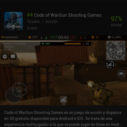
reciben desde el principio algunos equipos esenciales, como
extintores y kits de reparación. Por desgracia, a menudo nos
#
4
Code of WarGun Shooting Games
emparejamos con bots porque no hay suficientes jugadores en los
97
%
niveles superiores. Además, hay que ver anuncios para conseguir
Tirador
Acción
similar
piezas y extintores adicionales, y la obtención de moneda del
Gratis
juego es lenta. Los mapas también son en su mayoría planos y
basados en ciudades, y carecen de variedad y de buenas
posiciones defensivas. Para empeorar las cosas, el sistema de
emparejamiento por niveles puede desequilibrar las partidas, y
algunos tanques iniciales son tan débiles que el principio del juego
se hace muy pesado. A pesar de las caídas ocasionales de la
velocidad de fotogramas en los momentos de mayor intensidad
gráfica, el juego en sí es atractivo y bastante sólido. War Thunder
Mobile se monetiza mediante iAPs para suscripciones y compras
únicas que suponen una gran ventaja a la hora de progresar. La
única ventaja es que las recompensas diarias por iniciar sesión
son bastante generosas. En general, el juego ofrece una
experiencia muy familiar para los fans de la serie, pero para los
nuevos jugadores, sus sistemas y su dificultad pueden resultar
Code of WarGun Shooting Games es un juego de acción y disparos
demasiado frustrantes.
en 3D gratuito disponible para Android e iOS. Se trata de una
experiencia multijugador a la que se puede jugar en línea en modo