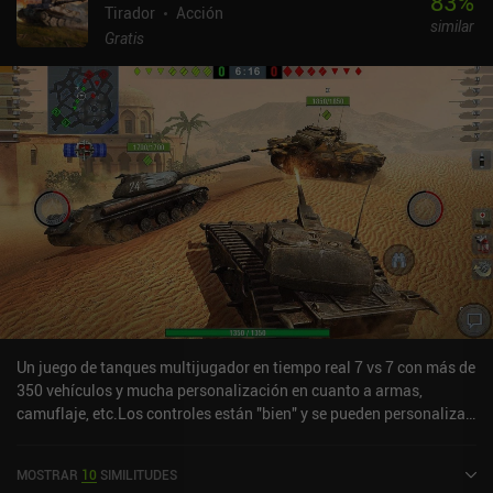
83
%
Tirador
Acción
similar
Gratis
Un juego de tanques multijugador en tiempo real 7 vs 7 con más de
350 vehículos y mucha personalización en cuanto a armas,
camuflaje, etc.Los controles están "bien" y se pueden personalizar.
El árbol de mejoras de los tanques significa que podrás dedicarle
cientos de horas al juego antes de desbloquearlo todo.Sin
MOSTRAR
10
SIMILITUDES
embargo, a través de IAP, puedes comprar la membresía premium