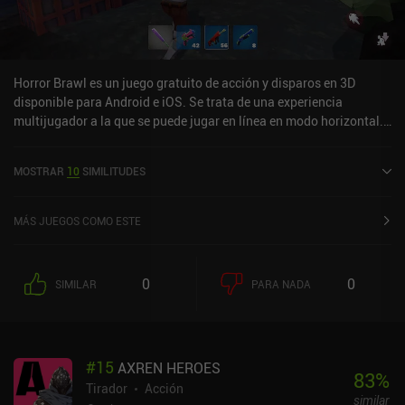
Horror Brawl es un juego gratuito de acción y disparos en 3D
disponible para Android e iOS. Se trata de una experiencia
multijugador a la que se puede jugar en línea en modo horizontal.
Horror Brawl salió al mercado en octubre de 2021 y cuenta
actualmente con una valoración de 4,3 sobre 5,0 en Google Play y
MOSTRAR
10
SIMILITUDES
de 4,7 sobre 5,0 en la App Store de iOS.
MÁS JUEGOS COMO ESTE
0
0
SIMILAR
PARA NADA
#
15
AXREN HEROES
83
%
Tirador
Acción
similar