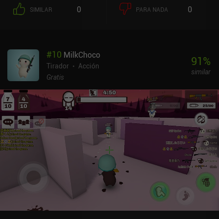
juego (y anuncios de vídeo incentivados) e incluso los mejores
0
0
SIMILAR
PARA NADA
dinosaurios y armas se pueden mejorar, pero por otro lado, el
mejor dinosaurio se puede desbloquear inmediatamente pagando
100 dólares. Sí, ¡100 dólares! Para ser justos, en mi tiempo con el
juego, no me encontré con ningún partido injusto, pero los
#
10
MilkChoco
jugadores de larga data han informado de que la monetización
91
%
arruina el juego a menos que esté dispuesto a empujar a través de
Tirador
Acción
similar
la rutina. Lamentable.
Gratis