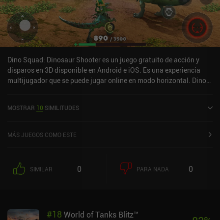
Dino Squad: Dinosaur Shooter es un juego gratuito de acción y
disparos en 3D disponible en Android e iOS. Es una experiencia
multijugador que se puede jugar online en modo horizontal. Dino
Squad: Dinosaur Shooter se lanzó en abril de 2020 y tiene una
valoración actual de 4,7 sobre 5,0 en Google Play y de 4,8 sobre 5,0
MOSTRAR
10
SIMILITUDES
en la App Store de iOS.
MÁS JUEGOS COMO ESTE
0
0
SIMILAR
PARA NADA
#
18
World of Tanks Blitz™