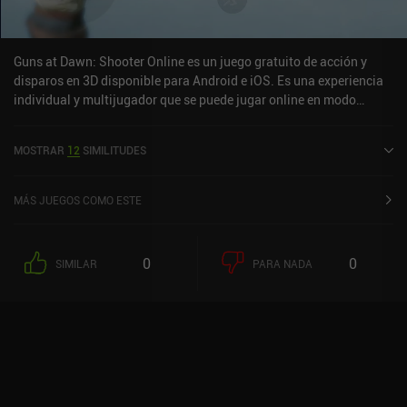
juego necesita pulirse, más contenido y menos monetización, pero
promete ser uno de los shooters más singulares de los últimos
tiempos.
Guns at Dawn: Shooter Online es un juego gratuito de acción y
disparos en 3D disponible para Android e iOS. Es una experiencia
individual y multijugador que se puede jugar online en modo
horizontal. Ha recibido 1 valoración de usuario de la comunidad
MiniReview. Guns at Dawn: Shooter Online se lanzó en septiembre
MOSTRAR
12
SIMILITUDES
de 2021 y tiene una valoración actual de 4,6 sobre 5,0 en Google
Play y de 4,8 sobre 5,0 en la App Store de iOS.
MÁS JUEGOS COMO ESTE
0
0
SIMILAR
PARA NADA