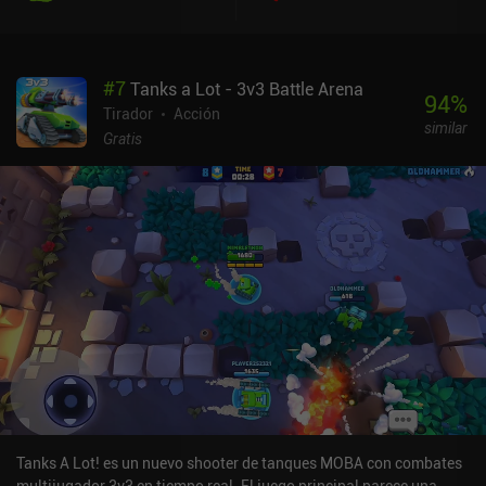
sigue el estilo de Brawl Stars de Supercell, lo que hace que parezca
más ligero que la mayoría de los shooters de tanques para
móviles. Por desgracia, no hay límite en el número de veces que se
#
7
Tanks a Lot - 3v3 Battle Arena
puede mejorar una pieza de un tanque, lo que desequilibra algunas
94
%
batallas.
Tirador
Acción
similar
Gratis
Tanks A Lot! es un nuevo shooter de tanques MOBA con combates
multijugador 3v3 en tiempo real. El juego principal parece una