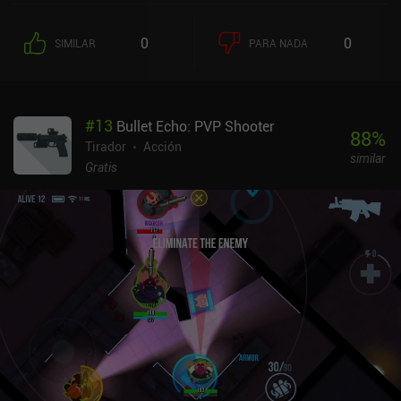
personalizar nuestros Mechs, añadiendo nuevos tipos de armas
dependiendo de nuestro estilo de combate. Puedes comprar
0
0
SIMILAR
PARA NADA
nuevas armas con la moneda blanda del juego. Si compras el
"pase de batalla" de 10 dólares, obtienes más dinero por
partida.Personalmente, los controles funcionan muy bien y la
monetización tampoco está nada mal. PERO, me encantaría ver
#
13
Bullet Echo: PVP Shooter
más niveles, Mechs, sincronización con la nube, y optimizaciones
88
%
antes de que pueda considerar este juego realmente increíble.
Tirador
Acción
similar
Gratis