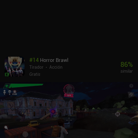
Necesitamos varias cartas de héroe iguales para subir de nivel, lo
que significa que los jugadores que pagan para conseguir más
cofres de botín al instante tienen una gran ventaja a la hora de
progresar. Esto, y el hecho de que a menudo acabamos luchando
contra bots cuando no hay suficientes jugadores contra los que
emparejarnos, son los principales inconvenientes del juego.En
definitiva, Bullet Echo es un juego divertido y relativamente único
que podría haber sido genial si no fuera por la agresiva
monetización y la falta de jugadores.
#
14
Horror Brawl
86
%
Tirador
Acción
similar
Gratis