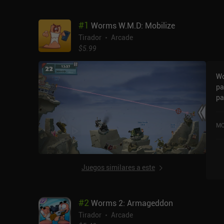
#
1
Worms W.M.D: Mobilize
Tirador
Arcade
$5.99
Wo
pa
pa
co
Mo
MO
va
la
Juegos similares a este
#
2
Worms 2: Armageddon
Tirador
Arcade