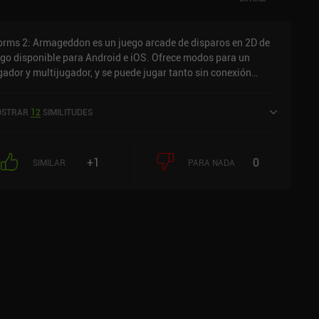
rms 2: Armageddon es un juego arcade de disparos en 2D de
go disponible para Android e iOS. Ofrece modos para un
gador y multijugador, y se puede jugar tanto sin conexión
mo en línea en modo horizontal. Worms 2: Armageddon salió
la venta en abril de 2013 y tiene actualmente una puntuación
STRAR
12
SIMILITUDES
 3 sobre 5,0 en Google Play y de 3,6 sobre 5,0 en la App Store
 iOS.
+1
0
SIMILAR
PARA NADA