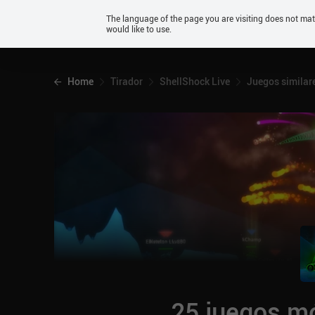
Android
The language of the page you are visiting does not ma
would like to use.
iOS
Home
Tirador
ShellShock Live
Juegos similar
25 juegos mó