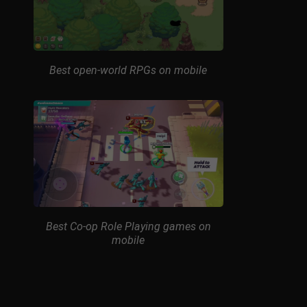
Best open-world RPGs on mobile
Best Co-op Role Playing games on
mobile