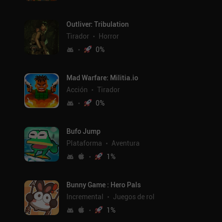
Outliver: Tribulation
Tirador
Horror
0
%
Mad Warfare: Militia.io
Acción
Tirador
0
%
Bufo Jump
Plataforma
Aventura
1
%
Bunny Game : Hero Pals
Incremental
Juegos de rol
1
%