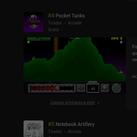
qu
de
#
4
Pocket Tanks
ta
si
Tirador
Arcade
mo
Gratis
un
am
Po
qu
ve
ve
to
MO
mu
y 
má
bá
Juegos similares a este
co
pa
ex
#
5
Notebook Artillery
pe
Tirador
Arcade