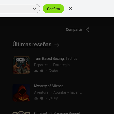
Confirm
Acceder
ES
Compartir
Últimas reseñas
Turn Based Boxing: Tactics
Deportes
Estrategia
Gratis
Mystery of Silence
Aventura
Apuntar y hacer clic
$4.49
Octane100: Premium Roguelike