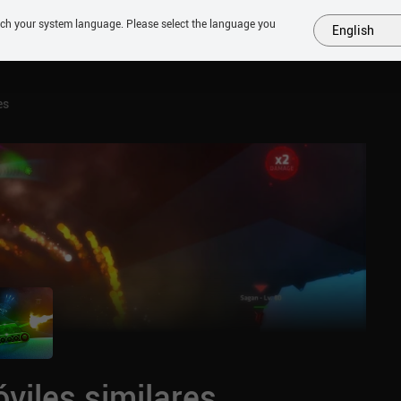
tch your system language. Please select the language you
English
MÁS
PRÓXIMOS
SIMILARES
COLECCIONES
TOP
es
viles similares