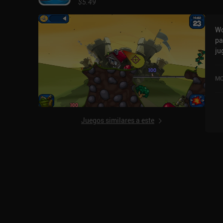
$5.49
Wo
pa
ju
co
a 
MO
de
de
Juegos similares a este