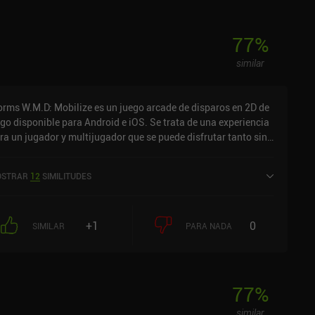
77
%
similar
rms W.M.D: Mobilize es un juego arcade de disparos en 2D de
go disponible para Android e iOS. Se trata de una experiencia
ra un jugador y multijugador que se puede disfrutar tanto sin
nexión como en línea en modo horizontal. Worms W.M.D:
bilize se lanzó en abril de 2023 y cuenta actualmente con una
STRAR
12
SIMILITUDES
loración de 3,8 sobre 5,0 en Google Play y de 3,5 sobre 5,0 en
 App Store de iOS.
+1
0
SIMILAR
PARA NADA
77
%
similar