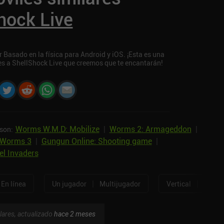
hock Live
Basado en la física para Android y iOS. ¡Esta es una
res a ShellShock Live que creemos que te encantarán!
Worms W.M.D: Mobilize
|
Worms 2: Armageddon
|
son:
Worms 3
|
Gungun Online: Shooting game
|
el Invaders
|
|
En línea
Un jugador
Multijugador
Vertical
Horizo
lares, actualizado
hace 2 meses