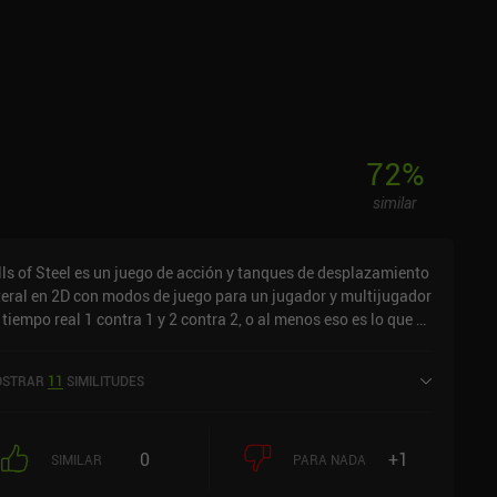
72
%
similar
lls of Steel es un juego de acción y tanques de desplazamiento
teral en 2D con modos de juego para un jugador y multijugador
 tiempo real 1 contra 1 y 2 contra 2, o al menos eso es lo que el
ego quiere que pensemos. El matchmaking tarda apenas unos
gundos, así que es poco probable que nos enfrentemos a otros
STRAR
11
SIMILITUDES
gadores.Sin embargo, el núcleo del juego sigue siendo una
periencia agradable, y el combate basado en la física
rantiza un poco de diversión aleatoria debido al enorme
0
+1
troceso al disparar nuestro cañón.Ganar nos recompensa con
SIMILAR
PARA NADA
trellas que se usan para desbloquear al instante cajas de botín