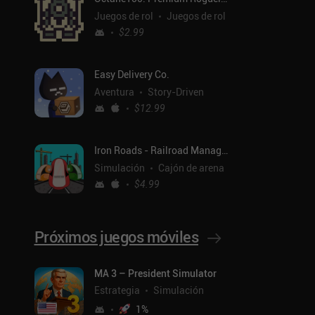
Juegos de rol
Juegos de rol
$2.99
Easy Delivery Co.
Aventura
Story-Driven
$12.99
Iron Roads - Railroad Manager
Simulación
Cajón de arena
$4.99
Próximos juegos móviles
ntal
MA 3 – President Simulator
Estrategia
Simulación
1
%