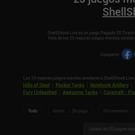
ShellS
ShellShock Live es un juego Pagado 2D Tirador 
lista de los 25 mejores juegos móviles simila
Compartir
:
Los 10 mejores juegos móviles similares a ShellShock Live 
Hills of Steel
|
Pocket Tanks
|
Notebook Artillery
|
Fury Unleashed
|
Awesome Tanks
|
Corecraft - Pix
|
|
Todo
Gratis
De pago
Sin conexión
Listado de 25 juegos simi