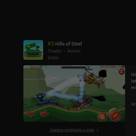
#
3
Hills of Steel
Tirador
Acción
Gratis
Hi
la
en
ju
se
MO
ju
ex
ga
re
Juegos similares a este
es