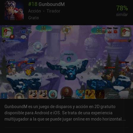
#
18
GunboundM
batalla, cosméticos y un servicio de suscripción. Jugar combates
78
%
nos recompensa con una moneda que se usa para subir de nivel
Acción
Tirador
similar
nuestras clases especializadas y armas, lo que proporciona un
Gratis
sistema divertido y gratificante de desbloqueos y subidas de nivel
al principio del juego. Sin embargo, a medida que avanzamos, la
moneda se vuelve escasa, lo que provoca una enorme dificultad y
el deseo de pagar para progresar. El juego se puede disfrutar como
jugador libre, pero el sistema de progresión está innegablemente
diseñado para guiarnos a gastar dinero. En general, Battle Prime
es una alternativa decente para los que buscan un nuevo shooter
multijugador. Los controles funcionan como se espera, las
mecánicas básicas son sólidas y el combate momento a momento
permite divertidas experiencias de correr y disparar.
GunboundM es un juego de disparos y acción en 2D gratuito
disponible para Android e iOS. Se trata de una experiencia
multijugador a la que se puede jugar online en modo horizontal.
GunboundM se lanzó en junio de 2017 y tiene una valoración
actual de 4,1 sobre 5,0 en Google Play y de 4,4 sobre 5,0 en la App