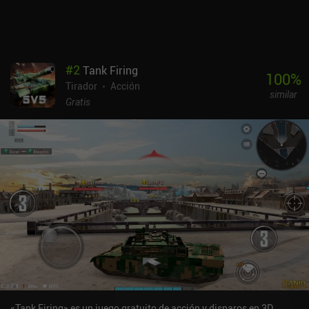
velocidad de fotogramas en los momentos de mayor intensidad
gráfica, el juego en sí es atractivo y bastante sólido. War Thunder
Mobile se monetiza mediante iAPs para suscripciones y compras
únicas que suponen una gran ventaja a la hora de progresar. La
única ventaja es que las recompensas diarias por iniciar sesión
#
2
Tank Firing
son bastante generosas. En general, el juego ofrece una
100
%
Tirador
Acción
experiencia muy familiar para los fans de la serie, pero para los
similar
nuevos jugadores, sus sistemas y su dificultad pueden resultar
Gratis
demasiado frustrantes.
«Tank Firing» es un juego gratuito de acción y disparos en 3D