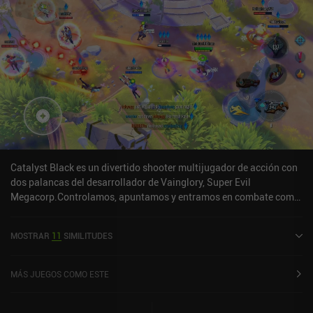
Catalyst Black es un divertido shooter multijugador de acción con
dos palancas del desarrollador de Vainglory, Super Evil
Megacorp.Controlamos, apuntamos y entramos en combate como
en un MOBA, pero en lugar de héroes predefinidos, nuestros
ataques y habilidades están totalmente definidos por el botín que
MOSTRAR
11
SIMILITUDES
equipamos, que incluye más de 60 objetos diferentes. Se trata de
un sistema realmente interesante, ya que nos permite personalizar
a nuestro personaje, creando mucha más variedad de combate. El
MÁS JUEGOS COMO ESTE
juego cuenta con cinco modos de juego PvP y PvE, cada uno con
condiciones de victoria únicas. Algunos de estos modos son