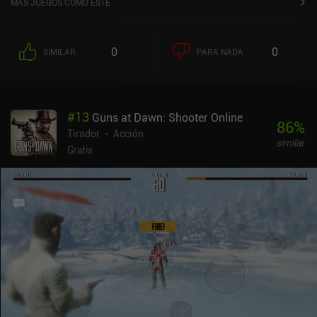
MÁS JUEGOS COMO ESTE
0
0
SIMILAR
PARA NADA
#
13
Guns at Dawn: Shooter Online
86
%
Tirador
Acción
similar
Gratis