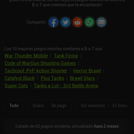
B.o.T que creemos que te encantarán!
Compartir
:
Los 10 mejores juegos móviles similares a B.o.T son:
War Thunder Mobile
|
Tank Firing
|
Code of WarGun Shooting Games
|
Tacticool: PvP Action Shooter
|
Horror Brawl
|
Catalyst Black
|
Pico Tanks
|
Brawl Stars
|
Super Cats
|
Tanks a Lot - 3v3 Battle Arena
Todo
Gratis
|
De pago
Sin conexión
|
En línea
Listado de 60 juegos similares, actualizado
hace 2 meses