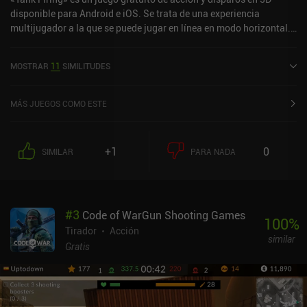
disponible para Android e iOS. Se trata de una experiencia
multijugador a la que se puede jugar en línea en modo horizontal.
Tank Firing se lanzó en abril de 2021 y cuenta actualmente con
una valoración de 3,4 sobre 5,0 en Google Play y de 4,6 sobre 5,0 en
MOSTRAR
11
SIMILITUDES
la App Store de iOS.
MÁS JUEGOS COMO ESTE
+1
0
SIMILAR
PARA NADA
#
3
Code of WarGun Shooting Games
100
%
Tirador
Acción
similar
Gratis