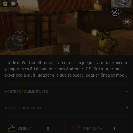
«Code of WarGun Shooting Games» es un juego gratuito de acción
y disparos en 3D disponible para Android e iOS. Se trata de una
experiencia multijugador a la que se puede jugar en línea en modo
horizontal. Ha recibido una valoración de un usuario de la
comunidad de MiniReview. Code of WarGun Shooting Games se
MOSTRAR
12
SIMILITUDES
lanzó en febrero de 2018 y tiene actualmente una valoración de 4,5
sobre 5,0 en Google Play y de 4,3 sobre 5,0 en la App Store de iOS.
MÁS JUEGOS COMO ESTE
0
0
SIMILAR
PARA NADA