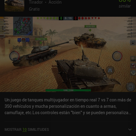
arruina el juego a menos que esté dispuesto a empujar a través de
Tirador
Acción
similar
la rutina. Lamentable.
Gratis
Un juego de tanques multijugador en tiempo real 7 vs 7 con más de
350 vehículos y mucha personalización en cuanto a armas,
camuflaje, etc.Los controles están "bien" y se pueden personalizar.
El árbol de mejoras de los tanques significa que podrás dedicarle
cientos de horas al juego antes de desbloquearlo todo.Sin
MOSTRAR
10
SIMILITUDES
embargo, a través de IAP, puedes comprar la membresía premium