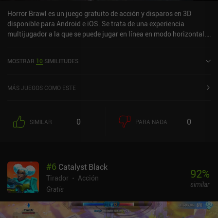
Horror Brawl es un juego gratuito de acción y disparos en 3D
disponible para Android e iOS. Se trata de una experiencia
multijugador a la que se puede jugar en línea en modo horizontal.
Horror Brawl salió al mercado en octubre de 2021 y cuenta
actualmente con una valoración de 4,3 sobre 5,0 en Google Play y
MOSTRAR
10
SIMILITUDES
de 4,7 sobre 5,0 en la App Store de iOS.
MÁS JUEGOS COMO ESTE
0
0
SIMILAR
PARA NADA
#
6
Catalyst Black
92
%
Tirador
Acción
similar
Gratis