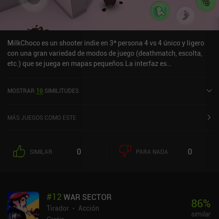
MilkChoco es un shooter indie en 3ª persona 4 vs 4 único y ligero
con una gran variedad de modos de juego (deathmatch, escolta,
etc.) que se juega en mapas pequeños.La interfaz es
personalizable, hay disparo automático y manual, el matchmaking
tarda segundos y todas las armas se pueden adquirir con la
MOSTRAR
10
SIMILITUDES
moneda del juego. Sinceramente, es uno de los shooters casuales
más divertidos que he jugado en móvil en mucho tiempo
MÁS JUEGOS COMO ESTE
0
0
SIMILAR
PARA NADA
#
12
WAR SECTOR
86
%
Tirador
Acción
similar