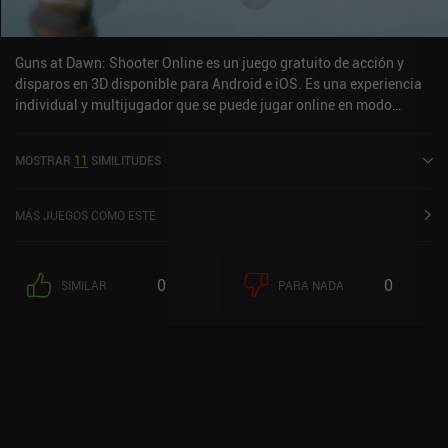
Guns at Dawn: Shooter Online es un juego gratuito de acción y
disparos en 3D disponible para Android e iOS. Es una experiencia
individual y multijugador que se puede jugar online en modo
horizontal. Ha recibido 1 valoración de usuario de la comunidad
MiniReview. Guns at Dawn: Shooter Online se lanzó en septiembre
MOSTRAR
11
SIMILITUDES
de 2021 y tiene una valoración actual de 4,6 sobre 5,0 en Google
Play y de 4,8 sobre 5,0 en la App Store de iOS.
MÁS JUEGOS COMO ESTE
0
0
SIMILAR
PARA NADA