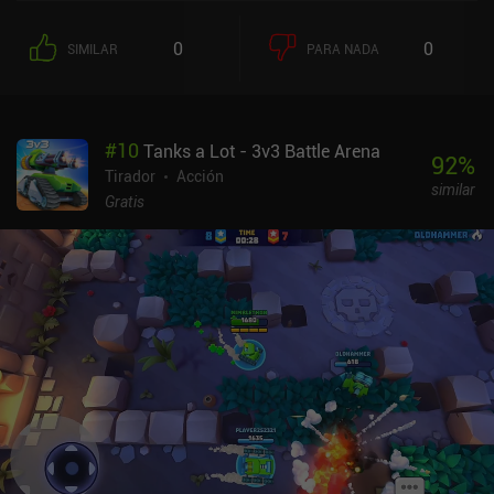
monetización, yo recomendaría sobre todo jugarlo con amigos en
lugar de competitivamente.Honestamente, es sobre todo un clon
0
0
SIMILAR
PARA NADA
mediocre de Brawl Stars.
#
10
Tanks a Lot - 3v3 Battle Arena
92
%
Tirador
Acción
similar
Gratis