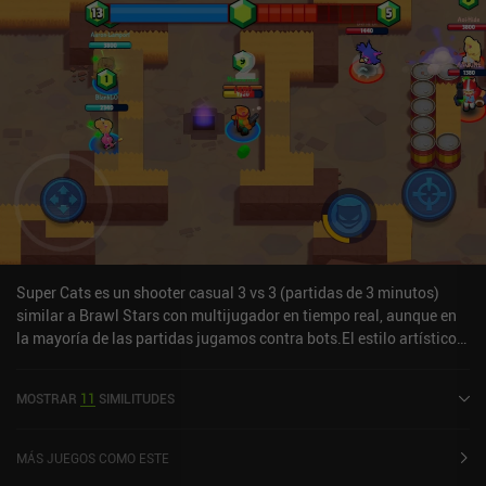
Super Cats es un shooter casual 3 vs 3 (partidas de 3 minutos)
similar a Brawl Stars con multijugador en tiempo real, aunque en
la mayoría de las partidas jugamos contra bots.El estilo artístico
me recuerda a Boom Blasters, y hay un modo de juego Battle
Royale, que personalmente me gustó, y Partidas Rápidas, que
MOSTRAR
11
SIMILITUDES
consisten en partidas con varios objetivos elegidos al azar.La
monetización nos permite adquirir nuevos personajes y mejores
armas más rápido que moliendo, lo que lo hace un poco P2W,
MÁS JUEGOS COMO ESTE
aunque todo se puede adquirir moliendo. Debido a esta