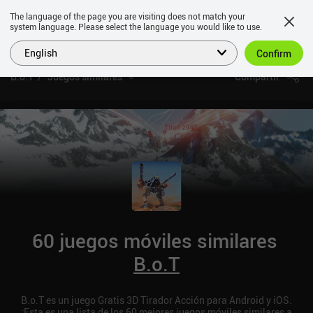
The language of the page you are visiting does not match your
system language. Please select the language you would like to use.
English
Confirm
B.o.T
Juegos similares
Compartir
60 juegos móviles similares
B.o.T
B.o.T es un juego Gratis 3D Tirador Acción para Android y iOS.
¡Esta es una lista de los 60 mejores juegos móviles similares a