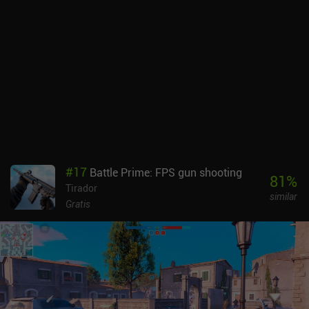
incluso en el modo Battle Royale. Avanzamos completando
misiones, ganando trofeos y adquiriendo cofres de botín que
pueden recompensarnos con cartas de héroe, equipo o divisas.
Necesitamos varias cartas de héroe iguales para subir de nivel, lo
que significa que los jugadores que pagan para conseguir más
cofres de botín al instante tienen una gran ventaja a la hora de
progresar. Esto, y el hecho de que a menudo acabamos luchando
contra bots cuando no hay suficientes jugadores contra los que
emparejarnos, son los principales inconvenientes del juego.En
definitiva, Bullet Echo es un juego divertido y relativamente único
que podría haber sido genial si no fuera por la agresiva
monetización y la falta de jugadores.
#
17
Battle Prime: FPS gun shooting
81
%
Tirador
similar
Gratis