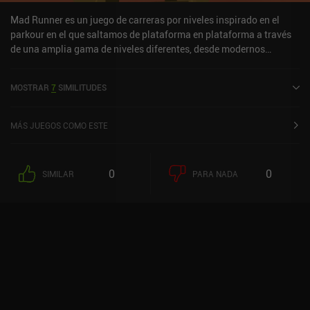
Mad Runner es un juego de carreras por niveles inspirado en el
parkour en el que saltamos de plataforma en plataforma a través
de una amplia gama de niveles diferentes, desde modernos
skylines urbanos hasta fortalezas de orcos de fantasía. Los 15
niveles del juego y el modo sin fin son muy difíciles, y el
MOSTRAR
7
SIMILITUDES
estrafalario estilo artístico y los divertidos personajes me
recuerdan al juego de plataformas indie Blackmoor, con la
dificultad de Glitch Dash.Los frecuentes anuncios entre niveles
MÁS JUEGOS COMO ESTE
pueden eliminarse mediante un iAP de 2 $, y aunque el juego tiene
un "sistema de energía" de vidas, ni una sola vez acabé usando
todas mis vidas.
0
0
SIMILAR
PARA NADA