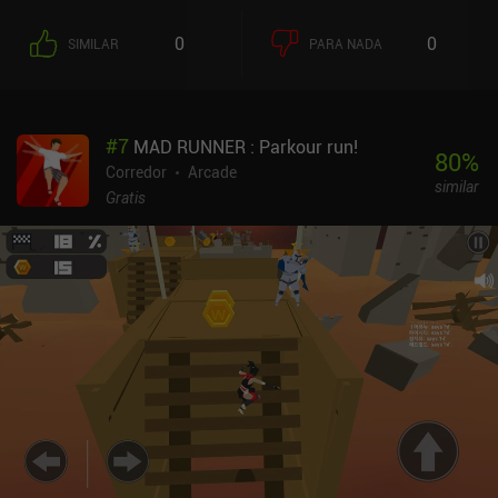
nuestra figurita es realmente horrible.El juego emplea un sistema
de vidas, pero un iAP de 1 $ elimina este sistema por completo, y
0
0
SIMILAR
PARA NADA
los iAP de 3 $ también eliminan los anuncios, que rara vez
aparecen, y los iAP adicionales nos permiten adquirir
inmediatamente más de la moneda blanda utilizada para
desbloquear nuevas figuritas.
#
7
MAD RUNNER : Parkour run!
80
%
Corredor
Arcade
similar
Gratis