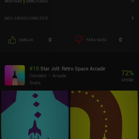
MOSTRAR
9
SIMILITUDES
actual de 4,4 sobre 5,0 en Google Play y de 4,7 sobre 5,0 en la App
Store de iOS.
MÁS JUEGOS COMO ESTE
0
0
SIMILAR
PARA NADA
#
16
Star Jolt: Retro Space Arcade
72
%
Corredor
Arcade
similar
Gratis