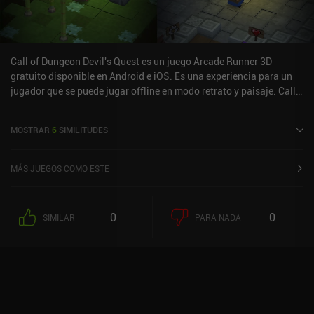
Call of Dungeon Devil's Quest es un juego Arcade Runner 3D
gratuito disponible en Android e iOS. Es una experiencia para un
jugador que se puede jugar offline en modo retrato y paisaje. Call
of Dungeon Devil's Quest se lanzó en junio de 2022 y tiene una
valoración actual de 4 sobre 5,0 en Google Play y de 4 sobre 5,0 en
MOSTRAR
6
SIMILITUDES
la App Store de iOS.
MÁS JUEGOS COMO ESTE
0
0
SIMILAR
PARA NADA