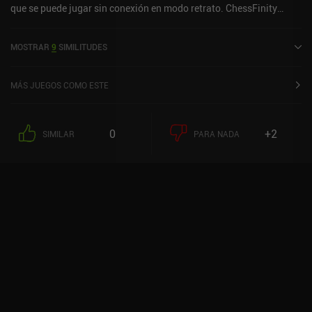
que se puede jugar sin conexión en modo retrato. ChessFinity
PREMIUM se lanzó en febrero de 2020 y tiene una valoración
actual de 3,9 sobre 5,0 en Google Play.
MOSTRAR
9
SIMILITUDES
MÁS JUEGOS COMO ESTE
0
+2
SIMILAR
PARA NADA