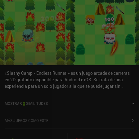
«Slashy Camp - Endless Runner!» es un juego arcade de carreras
en 2D gratuito disponible para Android e iOS. Se trata de una
experiencia para un solo jugador a la que se puede jugar sin
conexión en modo vertical. «Slashy Camp - Endless Runner!» se
lanzó en marzo de 2021 y cuenta actualmente con una valoración
MOSTRAR
8
SIMILITUDES
de 4,4 sobre 5,0 en Google Play y de 4,8 sobre 5,0 en la App Store
de iOS.
MÁS JUEGOS COMO ESTE