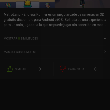
de los más atractivos. Así que dale una oportunidad, si te gustan
los corredores rápidos basados en la reacción.
MetroLand - Endless Runner es un juego arcade de carreras en 3D
gratuito disponible para Android e iOS. Se trata de una experiencia
para un solo jugador a la que se puede jugar sin conexión en modo
vertical. MetroLand - Endless Runner se lanzó en marzo de 2022 y
cuenta actualmente con una valoración de 4,2 sobre 5,0 en Google
MOSTRAR
8
SIMILITUDES
Play y de 4,8 sobre 5,0 en la App Store de iOS.
MÁS JUEGOS COMO ESTE
0
0
SIMILAR
PARA NADA