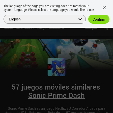
The language of the page you are visiting does not match your
system language. Please select the language you would like to use.
English
Confirm
Sonic Prime Dash
Juegos similares
Compartir
57 juegos móviles similares
Sonic Prime Dash
Sonic Prime Dash es un juego Netflix 3D Corredor Arcade para
Android y iOS. ¡Esta es una lista de los 57 mejores juegos móviles