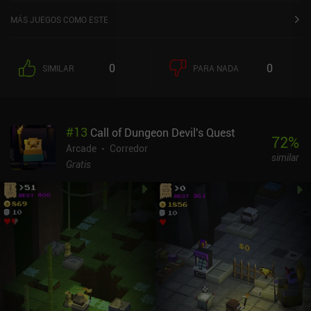
se puedan saltar. Así que no es perfecto, pero tampoco es
horrible.En general, un divertido endless runner casual que me hizo
MÁS JUEGOS COMO ESTE
reír mientras jugaba.
0
0
SIMILAR
PARA NADA
#
13
Call of Dungeon Devil's Quest
72
%
Arcade
Corredor
similar
Gratis