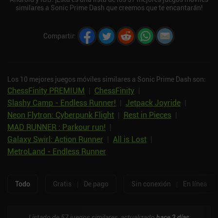
similares a Sonic Prime Dash que creemos que te encantarán!
Compartir
:
Los 10 mejores juegos móviles similares a Sonic Prime Dash son:
ChessFinity PREMIUM
|
ChessFinity
|
Slashy Camp - Endless Runner!
|
Jetpack Joyride
|
Neon Flytron: Cyberpunk Flight
|
Rest in Pieces
|
MAD RUNNER : Parkour run!
|
Galaxy Swirl: Action Runner
|
All is Lost
|
MetroLand - Endless Runner
Todo
Gratis
|
De pago
Sin conexión
|
En línea
Listado de 57 juegos similares, actualizado
hace 2 días