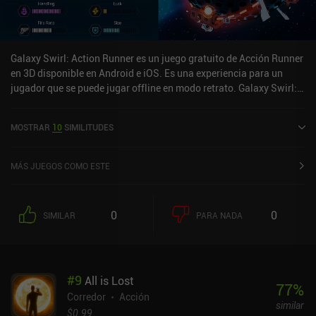
Galaxy Swirl: Action Runner es un juego gratuito de Acción Runner
en 3D disponible en Android e iOS. Es una experiencia para un
jugador que se puede jugar offline en modo retrato. Galaxy Swirl:
Action Runner se lanzó en febrero de 2024 y tiene una valoración
actual de 4,4 sobre 5,0 en Google Play y de 4,5 sobre 5,0 en la App
MOSTRAR
10
SIMILITUDES
Store de iOS.
MÁS JUEGOS COMO ESTE
0
0
SIMILAR
PARA NADA
#
9
All is Lost
77
%
Corredor
Acción
similar
$0.99