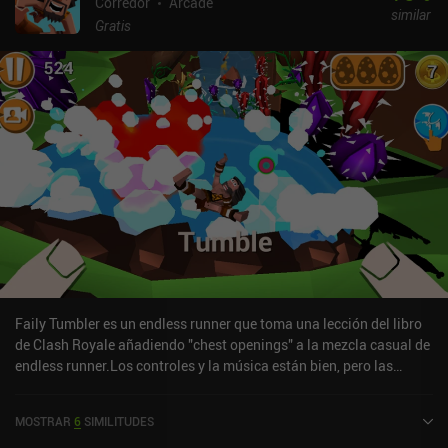
Corredor
Arcade
similar
Gratis
Faily Tumbler es un endless runner que toma una lección del libro
de Clash Royale añadiendo "chest openings" a la mezcla casual de
endless runner.Los controles y la música están bien, pero las
divertidas animaciones fail(y) y los efectos ragdoll son lo que
hacen que este juego merezca la pena. La monetización incluye
MOSTRAR
6
SIMILITUDES
anuncios ocasionales no incentivados, pero no hay vídeos que no