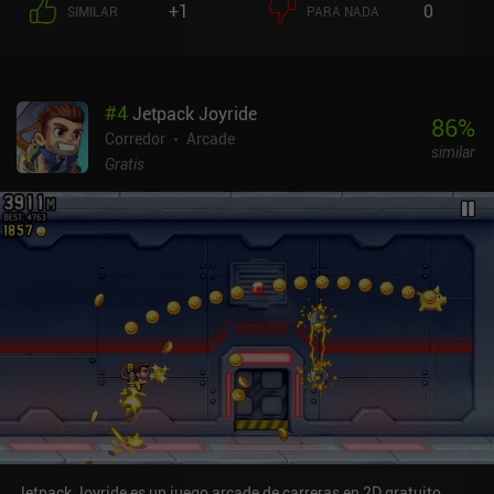
+1
0
SIMILAR
PARA NADA
#
4
Jetpack Joyride
86
%
Corredor
Arcade
similar
Gratis
Jetpack Joyride es un juego arcade de carreras en 2D gratuito