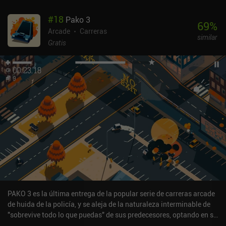
y las armas, lo que hace que el juego sea un placer, y la
#
18
Pako 3
monetización también es relativamente relajada, centrándose en
69
%
anuncios incentivados que se pueden eliminar a través de
Arcade
Carreras
similar
diferentes iAP si quieres apoyar a los desarrolladores.
Gratis
PAKO 3 es la última entrega de la popular serie de carreras arcade
de huida de la policía, y se aleja de la naturaleza interminable de
"sobrevive todo lo que puedas" de sus predecesores, optando en su
lugar por un sistema basado en niveles que introduce varios