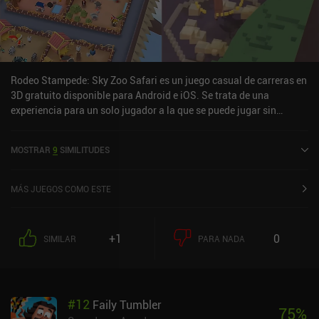
Rodeo Stampede: Sky Zoo Safari es un juego casual de carreras en
3D gratuito disponible para Android e iOS. Se trata de una
experiencia para un solo jugador a la que se puede jugar sin
conexión en modo vertical. Rodeo Stampede: Sky Zoo Safari se
lanzó en junio de 2016 y tiene actualmente una valoración de 3,7
MOSTRAR
9
SIMILITUDES
sobre 5,0 en Google Play y de 4,7 sobre 5,0 en la App Store de iOS.
MÁS JUEGOS COMO ESTE
+1
0
SIMILAR
PARA NADA
#
12
Faily Tumbler
75
%