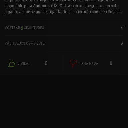
disponible para Android e iOS. Se trata de un juego para un solo
jugador al que se puede jugar tanto sin conexión como en línea, en
modo horizontal. Jetpack Joyride salió al mercado en septiembre
de 2012 y cuenta actualmente con una valoración de 4,4 sobre 5,0
MOSTRAR
9
SIMILITUDES
en Google Play y de 4,7 sobre 5,0 en la App Store de iOS.
MÁS JUEGOS COMO ESTE
0
0
SIMILAR
PARA NADA