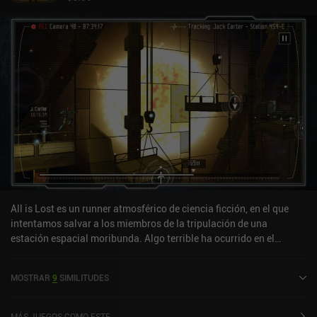
All is Lost es un runner atmosférico de ciencia ficción, en el que
intentamos salvar a los miembros de la tripulación de una
estación espacial moribunda. Algo terrible ha ocurrido en el
espacio, y ahora tenemos que evacuar al personal guiándolo hasta
las cápsulas de escape a través de la estación que se desmorona.
MOSTRAR
9
SIMILITUDES
Deslizamos el dedo por la parte izquierda de la pantalla para
saltar y rodar, evitando los obstáculos, y deslizamos el dedo por la
parte derecha de la pantalla en cuatro direcciones para accionar
MÁS JUEGOS COMO ESTE