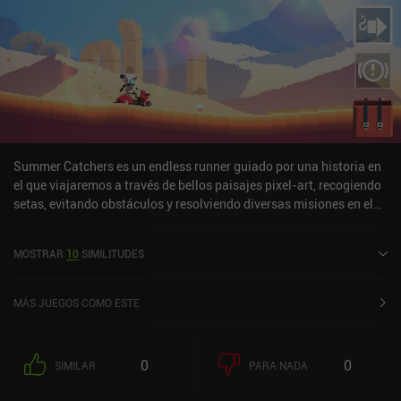
Summer Catchers es un endless runner guiado por una historia en
el que viajaremos a través de bellos paisajes pixel-art, recogiendo
setas, evitando obstáculos y resolviendo diversas misiones en el
proceso.Tras hacernos con un viejo patinete de madera,
comenzamos nuestra aventura hacia el soleado mar. El camino es
MOSTRAR
10
SIMILITUDES
largo y mortal, y por el camino nos enfrentaremos a diferentes
obstáculos, como ventisqueros, pinchos de hielo, altas colinas,
postes de madera y muchos otros. Para superar estos obstáculos,
MÁS JUEGOS COMO ESTE
utilizamos las herramientas de nuestra bolsa, como el
parachoques que choca contra las barreras, los neumáticos que
saltan por encima de los pozos, los cohetes que proporcionan
0
0
SIMILAR
PARA NADA
impulso, etc. Si no utilizamos la herramienta adecuada a tiempo,
nuestro vehículo sufrirá daños y acabará estrellándose, lo que nos