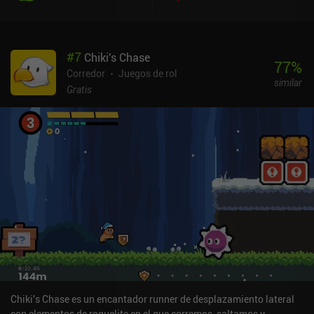
#
7
Chiki's Chase
77
%
Corredor
Juegos de rol
similar
Gratis
Chiki's Chase es un encantador runner de desplazamiento lateral
con elementos de roguelite en el que corremos, saltamos y