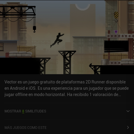
Vector es un juego gratuito de plataformas 2D Runner disponible
en Android e iOS. Es una experiencia para un jugador que se puede
jugar offline en modo horizontal. Ha recibido 1 valoración de
usuario de la comunidad MiniReview. Vector se lanzó en febrero de
2013 y tiene una valoración actual de 4,7 sobre 5,0 en Google Play
MOSTRAR
8
SIMILITUDES
y de 4,8 sobre 5,0 en la App Store de iOS.
MÁS JUEGOS COMO ESTE