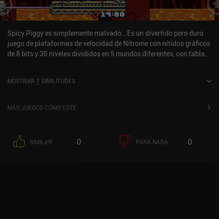
Spicy Piggy es simplemente malvado...Es un divertido pero duro
juego de plataformas de velocidad de Nitrome con nítidos gráficos
de 8 bits y 30 niveles divididos en 5 mundos diferentes, con tablas
de clasificación mundial para completar más rápido.El juego es
simple pero divertido, y se monetiza a través de anuncios de vídeo
MOSTRAR
7
SIMILITUDES
que se pueden eliminar a través de un iAP de 3 $.
MÁS JUEGOS COMO ESTE
0
0
SIMILAR
PARA NADA