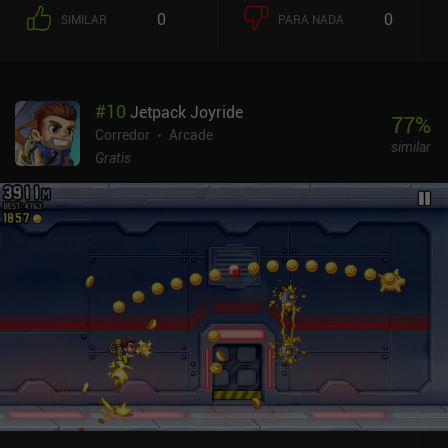
0
0
SIMILAR
PARA NADA
#
10
Jetpack Joyride
77
%
Corredor
Arcade
similar
Gratis