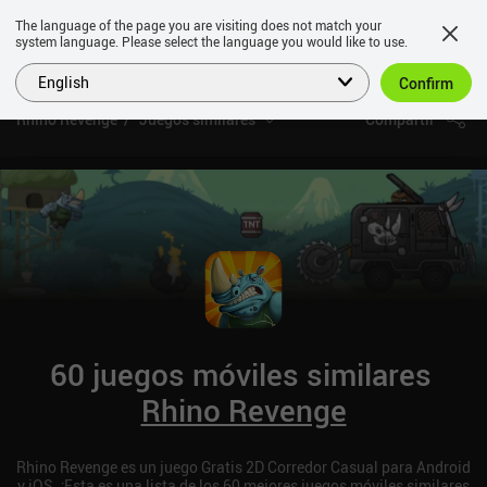
The language of the page you are visiting does not match your
system language. Please select the language you would like to use.
English
Confirm
Rhino Revenge
Juegos similares
Compartir
60 juegos móviles similares
Rhino Revenge
Rhino Revenge es un juego Gratis 2D Corredor Casual para Android
y iOS. ¡Esta es una lista de los 60 mejores juegos móviles similares