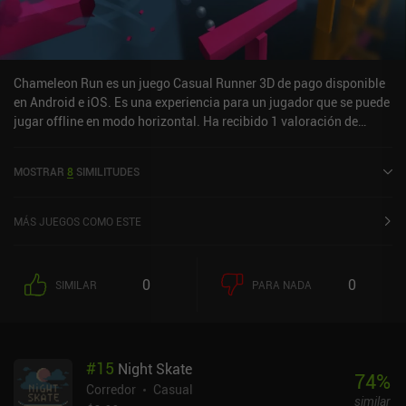
Chameleon Run es un juego Casual Runner 3D de pago disponible
en Android e iOS. Es una experiencia para un jugador que se puede
jugar offline en modo horizontal. Ha recibido 1 valoración de
usuario de la comunidad MiniReview. Chameleon Run se lanzó en
abril de 2016 y tiene una valoración actual de 4,2 sobre 5,0 en
MOSTRAR
8
SIMILITUDES
Google Play y de 4,7 sobre 5,0 en la App Store de iOS.
MÁS JUEGOS COMO ESTE
0
0
SIMILAR
PARA NADA
#
15
Night Skate
74
%
Corredor
Casual
similar