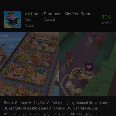
obligará a volver a empezar. Además, todas las herramientas son
consumibles, por lo que antes de iniciar un viaje, debemos visitar
#
4
Rodeo Stampede: Sky Zoo Safari
la tienda para abastecernos de ellas gastando las setas recogidas
80
%
durante el juego.A lo largo de nuestro viaje, avanzamos en la
Corredor
Casual
similar
historia completando misiones que nos obligan a talar árboles
Gratis
muertos, luchar contra bichos parásitos, fertilizar el suelo y mucho
más, cada una de las cuales requiere una herramienta específica
para realizar el trabajo. Completar con éxito grupos de misiones
inicia una batalla contra un jefe en la que tenemos que huir de una
poderosa criatura durante un largo periodo de tiempo y
necesitamos aguantar toda la secuencia sin estrellarnos. Esas son
las partes más intensas de este juego, por lo demás relajante, y
podrían frustrar a algunos jugadores ocasionales, al igual que la
repetitividad frena un poco el juego.Summer Catchers es un juego
premium de 3,99 $ sin anuncios ni iAP. Presenta bonitos gráficos
de píxeles, un arte precioso, música relajante y, aunque puede que
no atraiga a un público amplio, es un juego arcade bien hecho que
encaja perfectamente en una experiencia móvil casual.
Rodeo Stampede: Sky Zoo Safari es un juego casual de carreras en
3D gratuito disponible para Android e iOS. Se trata de una
experiencia para un solo jugador a la que se puede jugar sin