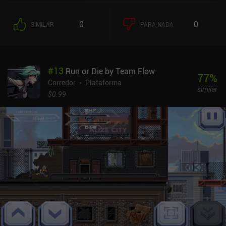
0
0
SIMILAR
PARA NADA
#
13
Run or Die by Team Flow
77
%
Corredor
Plataforma
similar
$0.99