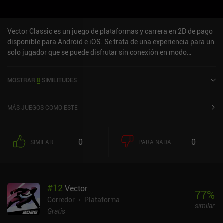
Vector Classic es un juego de plataformas y carrera en 2D de pago
disponible para Android e iOS. Se trata de una experiencia para un
solo jugador que se puede disfrutar sin conexión en modo
horizontal. Ha recibido 2 valoraciones de los usuarios de la
comunidad MiniReview. Vector Classic se lanzó en abril de 2013 y
MOSTRAR
8
SIMILITUDES
tiene actualmente una puntuación de 4,8 sobre 5,0 en Google Play
y de 4,9 sobre 5,0 en la App Store de iOS.
MÁS JUEGOS COMO ESTE
0
0
SIMILAR
PARA NADA
#
12
Vector
77
%
Corredor
Plataforma
similar
Gratis