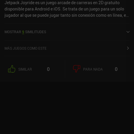
Jetpack Joyride es un juego arcade de carreras en 2D gratuito
disponible para Android e iOS. Se trata de un juego para un solo
jugador al que se puede jugar tanto sin conexión como en línea, en
modo horizontal. Jetpack Joyride salió al mercado en septiembre
de 2012 y cuenta actualmente con una valoración de 4,4 sobre 5,0
MOSTRAR
9
SIMILITUDES
en Google Play y de 4,7 sobre 5,0 en la App Store de iOS.
MÁS JUEGOS COMO ESTE
0
0
SIMILAR
PARA NADA