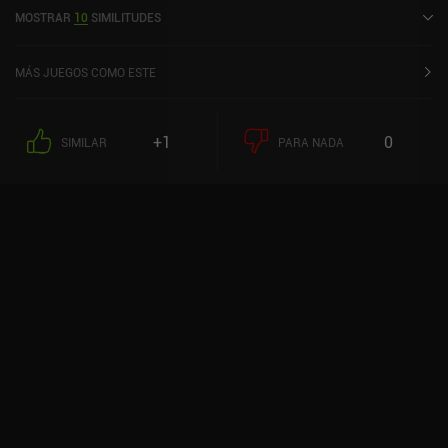
Google Play y de 4,7 sobre 5,0 en la App Store de iOS.
MOSTRAR
10
SIMILITUDES
MÁS JUEGOS COMO ESTE
+1
0
SIMILAR
PARA NADA