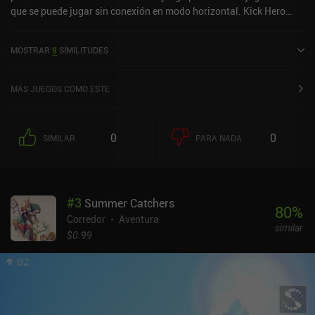
que se puede jugar sin conexión en modo horizontal. Kick Hero
salió al mercado en junio de 2015 y cuenta actualmente con una
valoración de 4,1 sobre 5,0 en Google Play y de 4,4 sobre 5,0 en la
MOSTRAR
9
SIMILITUDES
App Store de iOS.
MÁS JUEGOS COMO ESTE
0
0
SIMILAR
PARA NADA
#
3
Summer Catchers
80
%
Corredor
Aventura
similar
$0.99