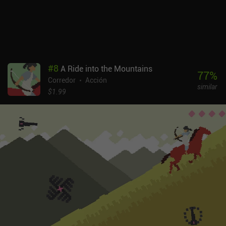
Chiki's Chase se monetiza a través de un único iAP de 3,99 $ para
desbloquear el juego completo, que desbloquea objetos
cosméticos y nos permite mejorar a nuestro personaje para que
tenga más potenciadores temporales durante las carreras. En
general, es una recomendación fácil para cualquiera al que le
gusten las experiencias de juego casuales pero divertidas y
#
8
A Ride into the Mountains
trepidantes.
77
%
Corredor
Acción
similar
$1.99