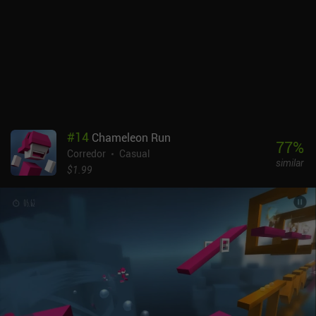
#
14
Chameleon Run
77
%
Corredor
Casual
similar
$1.99