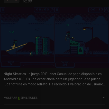
$2.99
Night Skate es un juego 2D Runner Casual de pago disponible en
Android e iOS. Es una experiencia para un jugador que se puede
jugar offline en modo retrato. Ha recibido 1 valoración de usuario
de la comunidad MiniReview. Night Skate se lanzó en febrero de
2022 y tiene una valoración actual de 4,8 sobre 5,0 en Google Play
MOSTRAR
6
SIMILITUDES
y de 4,8 sobre 5,0 en la App Store de iOS.