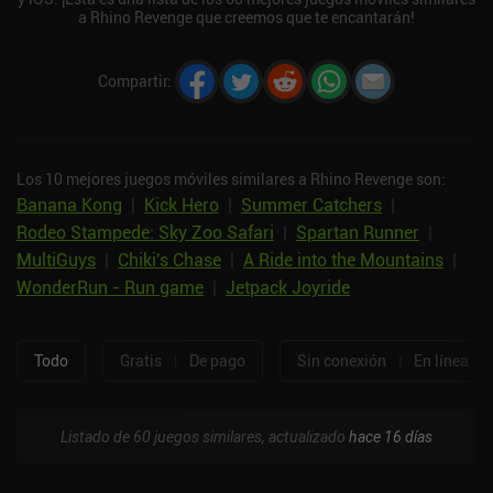
a Rhino Revenge que creemos que te encantarán!
Compartir
:
Los 10 mejores juegos móviles similares a Rhino Revenge son:
Banana Kong
|
Kick Hero
|
Summer Catchers
|
Rodeo Stampede: Sky Zoo Safari
|
Spartan Runner
|
MultiGuys
|
Chiki's Chase
|
A Ride into the Mountains
|
WonderRun - Run game
|
Jetpack Joyride
Todo
Gratis
|
De pago
Sin conexión
|
En línea
Listado de 60 juegos similares, actualizado
hace 16 días