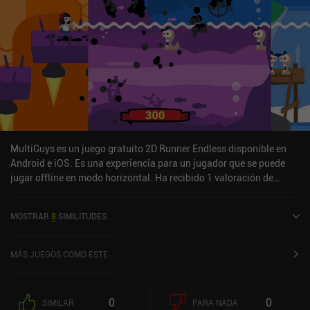
MultiGuys es un juego gratuito 2D Runner Endless disponible en
Android e iOS. Es una experiencia para un jugador que se puede
jugar offline en modo horizontal. Ha recibido 1 valoración de
usuario de la comunidad MiniReview. MultiGuys se lanzó en abril
de 2024 y tiene una valoración actual de 4,7 sobre 5,0 en iOS App
MOSTRAR
8
SIMILITUDES
Store.
MÁS JUEGOS COMO ESTE
0
0
SIMILAR
PARA NADA