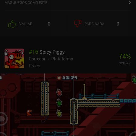
MÁS JUEGOS COMO ESTE
0
0
SIMILAR
PARA NADA
#
16
Spicy Piggy
74
%
Corredor
Plataforma
similar
Gratis