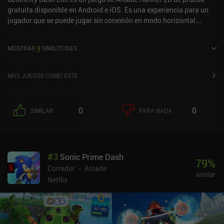
gratuita disponible en Android e iOS. Es una experiencia para un
jugador que se puede jugar sin conexión en modo horizontal.
Geometry Dash Lite se lanzó en septiembre de 2013 y tiene una
valoración actual de 4,4 sobre 5,0 en Google Play y de 4,3 sobre 5,0
MOSTRAR
9
SIMILITUDES
en la App Store de iOS.
MÁS JUEGOS COMO ESTE
0
0
SIMILAR
PARA NADA
#
3
Sonic Prime Dash
79
%
Corredor
Arcade
similar
Netflix