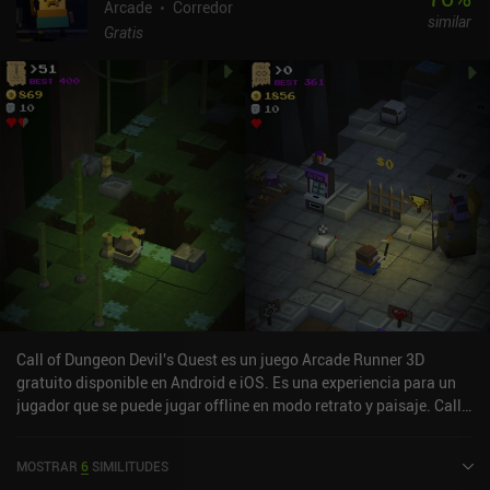
Arcade
Corredor
similar
Gratis
Call of Dungeon Devil's Quest es un juego Arcade Runner 3D
gratuito disponible en Android e iOS. Es una experiencia para un
jugador que se puede jugar offline en modo retrato y paisaje. Call
of Dungeon Devil's Quest se lanzó en junio de 2022 y tiene una
valoración actual de 4 sobre 5,0 en Google Play y de 4 sobre 5,0 en
MOSTRAR
6
SIMILITUDES
la App Store de iOS.