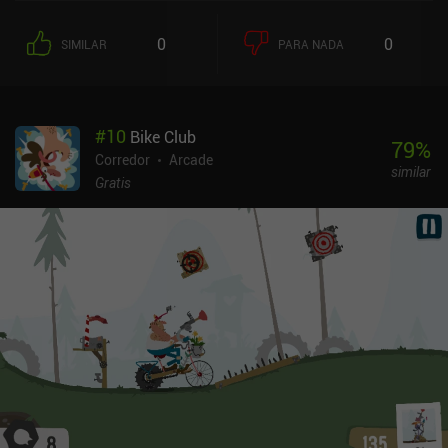
estuviéramos estresados por la cuenta atrás de 60 segundos le
vendría de maravilla a este juego.La monetización no es intrusiva,
0
0
SIMILAR
PARA NADA
con un iAP de 3 $ para eliminar los anuncios (aunque no he visto ni
un solo anuncio en el tiempo que llevo con el juego), e iAPs de
hasta 9 $ para ganar más oro del juego inmediatamente. El oro se
puede gastar en mejorar temporalmente piezas de ajedrez
#
10
Bike Club
individuales.
79
%
Corredor
Arcade
similar
Gratis