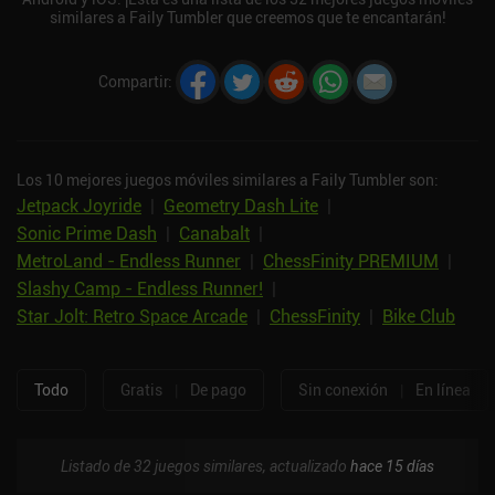
similares a Faily Tumbler que creemos que te encantarán!
Compartir
:
Los 10 mejores juegos móviles similares a Faily Tumbler son:
Jetpack Joyride
|
Geometry Dash Lite
|
Sonic Prime Dash
|
Canabalt
|
MetroLand - Endless Runner
|
ChessFinity PREMIUM
|
Slashy Camp - Endless Runner!
|
Star Jolt: Retro Space Arcade
|
ChessFinity
|
Bike Club
Todo
Gratis
|
De pago
Sin conexión
|
En línea
Listado de 32 juegos similares, actualizado
hace 15 días