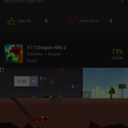
MÁS JUEGOS COMO ESTE
descarnada, crea una experiencia de juego única en la que destruir
nuestra figurita es realmente horrible.El juego emplea un sistema
de vidas, pero un iAP de 1 $ elimina este sistema por completo, y
0
0
SIMILAR
PARA NADA
los iAP de 3 $ también eliminan los anuncios, que rara vez
aparecen, y los iAP adicionales nos permiten adquirir
inmediatamente más de la moneda blanda utilizada para
desbloquear nuevas figuritas.
#
13
Dragon Hills 2
73
%
Corredor
Arcade
similar
Gratis