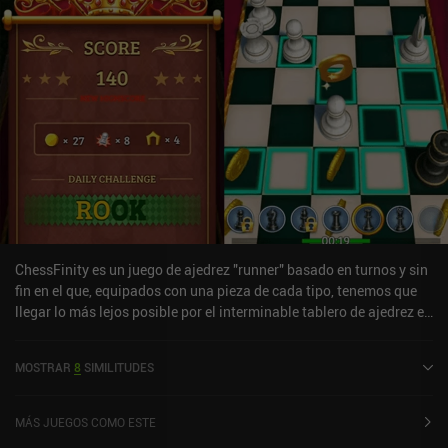
ChessFinity es un juego de ajedrez "runner" basado en turnos y sin
fin en el que, equipados con una pieza de cada tipo, tenemos que
llegar lo más lejos posible por el interminable tablero de ajedrez en
60 segundos sin perder todas nuestras piezas.Ganamos tiempo
extra cada vez que eliminamos una pieza de ajedrez del oponente,
MOSTRAR
8
SIMILITUDES
podemos cambiar entre nuestras piezas de ajedrez restantes en
cualquier momento, y cuando una de nuestras piezas muere,
volvemos al último punto de control.Este bucle central del juego es
MÁS JUEGOS COMO ESTE
divertido y desafiante, aunque un modo de juego "zen" en el que no