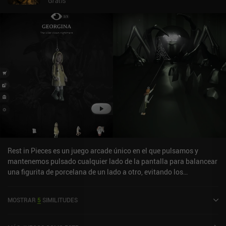
Gratis
Rest in Pieces es un juego arcade único en el que pulsamos y
mantenemos pulsado cualquier lado de la pantalla para balancear
una figurita de porcelana de un lado a otro, evitando los
numerosos obstáculos de los niveles de temática de terror
controlados por la peor pesadilla de cada figurita.Nuestro objetivo
MOSTRAR
5
SIMILITUDES
es llegar al final de la pesadilla para salvar el alma atrapada
dentro de cada figurita, lo que no es nada fácil debido a la elevada
dificultad del juego. Esto, combinado con la atmósfera oscura y