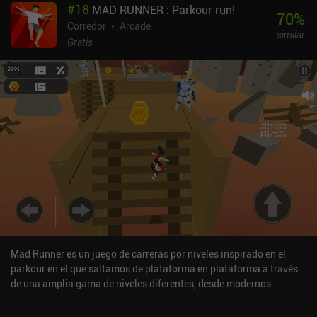
#
18
MAD RUNNER : Parkour run!
nos protege de una colisión y luego se recarga con el tiempo, un
70
%
bonito detalle que proporciona esa sensación de "¡vaya, ha estado
Corredor
Arcade
similar
cerca!". A medida que avanzamos y ganamos suficientes puntos,
Gratis
podemos desbloquear nuevas naves con tiempos de recarga del
escudo más cortos y límites de colisión más altos, lo que nos
ayuda a avanzar más. Las fases normales son breves, lo que hace
que el juego sea perfecto para descansos cortos, y los logros
sirven como bonitos objetivos a largo plazo. Hyperburner es un
juego premium de 2,99 $ que también está disponible en Google
Play Pass. Si te gusta el juego arcade de ritmo rápido que requiere
reflejos rápidos y controles precisos, este juego es para ti.
Mad Runner es un juego de carreras por niveles inspirado en el
parkour en el que saltamos de plataforma en plataforma a través
de una amplia gama de niveles diferentes, desde modernos
skylines urbanos hasta fortalezas de orcos de fantasía. Los 15
niveles del juego y el modo sin fin son muy difíciles, y el