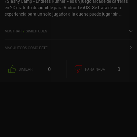
«Slashy Camp - Endless Runner!» es un juego arcade de carreras
en 2D gratuito disponible para Android e iOS. Se trata de una
experiencia para un solo jugador a la que se puede jugar sin
conexión en modo vertical. «Slashy Camp - Endless Runner!» se
lanzó en marzo de 2021 y cuenta actualmente con una valoración
MOSTRAR
7
SIMILITUDES
de 4,4 sobre 5,0 en Google Play y de 4,8 sobre 5,0 en la App Store
de iOS.
MÁS JUEGOS COMO ESTE
0
0
SIMILAR
PARA NADA