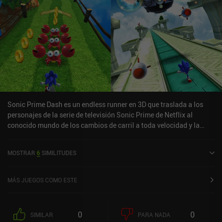
Sonic Prime Dash es un endless runner en 3D que traslada a los
personajes de la serie de televisión Sonic Prime de Netflix al
conocido mundo de los cambios de carril a toda velocidad y la
recogida de anillos. El modo de juego principal nos hace correr sin
parar a través de niveles generados aleatoriamente en entornos
MOSTRAR
6
SIMILITUDES
que resultarán muy familiares a los fans de Sonic. Cambiando
entre los tres carriles de entornos como Green Hill, Temple Zone y
New Yoke City, debemos saltar y correr para evitar obstáculos,
MÁS JUEGOS COMO ESTE
recoger los icónicos anillos de Sonic y destruir robots enemigos
para liberar a su carga animal atrapada. Todo lo recogido en cada
carrera contribuye a desbloquear o mejorar uno de los 17
0
0
SIMILAR
PARA NADA
personajes y ocho entornos. La estructura del juego conserva