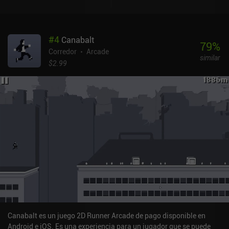
todos los sistemas de progresión conocidos de Sonic Dash, la
variante free-to-play no Netflix del mismo título. Hay tareas que
completar, ruedas de premios que ganar, objetos que construir
#
4
Canabalt
para los animales rescatados en cada zona y numerosas mejoras
79
%
de estadísticas, como el escudo y el impulso de Dash, que comprar
Corredor
Arcade
similar
para cada personaje. Sin embargo, al ser un juego de Netflix, todos
$2.99
los iAP típicos se han convertido para utilizar la moneda del juego.
Esto crea un flujo constante de desbloqueables y una sensación
constante de progresión sin la necesidad de "saltarse la rutina" y
desembolsar unos cuantos dólares. Aunque los sistemas del juego
se diseñaron claramente en torno a la monetización, la
eliminación de todos los iAP hace que la experiencia sea mucho
menos frustrante que en el original. El juego no es innovador en
ningún aspecto, pero es un endless runner en 3D bien presentado.
Sonic Prime Dash es un juego premium que solo puede jugarse con
una suscripción a Netflix. Para los fans de los endless runners o de
la IP Sonic, esta es una recomendación fácil - simplemente no
esperes mucho nuevo en comparación con Sonic Dash. NOTA: Al
igual que el resto de juegos de MiniReview, la puntuación de
monetización de este juego se basa en el impacto de la
Canabalt es un juego 2D Runner Arcade de pago disponible en
monetización en la experiencia de juego, no en si el precio "merece
Android e iOS. Es una experiencia para un jugador que se puede