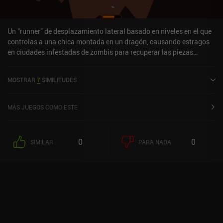
Un "runner" de desplazamiento lateral basado en niveles en el que
controlas a una chica montada en un dragón, causando estragos
en ciudades infestadas de zombis para recuperar las piezas
necesarias para crear una máquina del tiempo y retroceder en el
tiempo para evitar el apocalipsis zombi (sí, en serio).El juego es
MOSTRAR
7
SIMILITUDES
divertido y me recuerda a "Death Worm", pero conseguir suficiente
oro para mejorar tu dragón es un aburrido grind, que se ralentiza
para que el desarrollador pueda vender oro a través de IAPs.
MÁS JUEGOS COMO ESTE
Aparte de eso, hay un único $2 para eliminar todos los anuncios
del juego, lo cual es agradable.
0
0
SIMILAR
PARA NADA