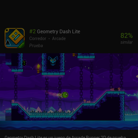
#
2
Geometry Dash Lite
82
%
Corredor
Arcade
similar
Prueba
Geometry Dash Lite es un juego de Arcade Runner 2D de prueba