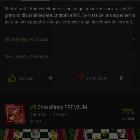
MetroLand - Endless Runner es un juego arcade de carreras en 3D
gratuito disponible para Android e iOS. Se trata de una experiencia
para un solo jugador a la que se puede jugar sin conexión en modo
vertical. MetroLand - Endless Runner se lanzó en marzo de 2022 y
cuenta actualmente con una valoración de 4,2 sobre 5,0 en Google
MOSTRAR
8
SIMILITUDES
Play y de 4,8 sobre 5,0 en la App Store de iOS.
MÁS JUEGOS COMO ESTE
0
0
SIMILAR
PARA NADA
#
6
ChessFinity PREMIUM
79
%
Corredor
Arcade
similar
$2.99