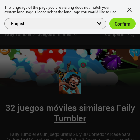
The language of the page you are visiting does not match your
system language. Please select the language you would like to use.
English
Confirm
Faily Tumbler
Juegos similares
Compartir
32 juegos móviles similares
Faily
Tumbler
Faily Tumbler es un juego Gratis 2D y 3D Corredor Arcade para
Android y iOS. ¡Esta es una lista de los 32 mejores juegos móviles