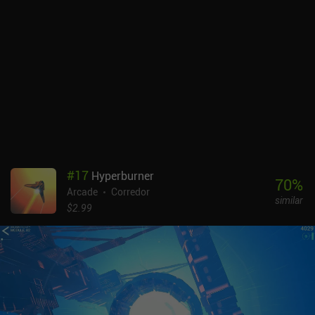
ocasionales que se pueden eliminar mediante un iAP de 1,99 $,
anuncios incentivados para revivir o aumentar nuestras
recompensas de oro, e iAPs para obtener más oro utilizado para la
personalización y para desbloquear todos los coches
inmediatamente. La monetización no está fuertemente empujado,
y el juego puede ser fácilmente disfrutado como un jugador libre.
Neon Flytron es un runner que no se parece a ningún otro endless
runner, y por eso merece la pena que los fans del arcade cyberpunk
le echen un vistazo.
#
17
Hyperburner
70
%
Arcade
Corredor
similar
$2.99