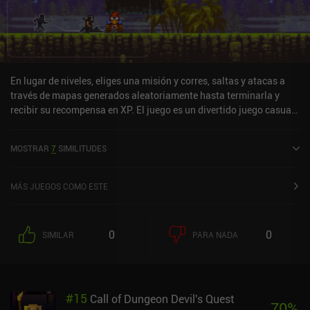
En lugar de niveles, eliges una misión y corres, saltas y atacas a
través de mapas generados aleatoriamente hasta terminarla y
recibir su recompensa en XP. El juego es un divertido juego casual,
tiene una gran cantidad de diseños de shuriken para desbloquear,
y mejoras de personajes para pasar, pero no hay manera de
MOSTRAR
7
SIMILITUDES
desactivar los molestos video-ads, que arruina la experiencia de
juego durante largas sesiones de juego.
MÁS JUEGOS COMO ESTE
0
0
SIMILAR
PARA NADA
#
15
Call of Dungeon Devil's Quest
70
%