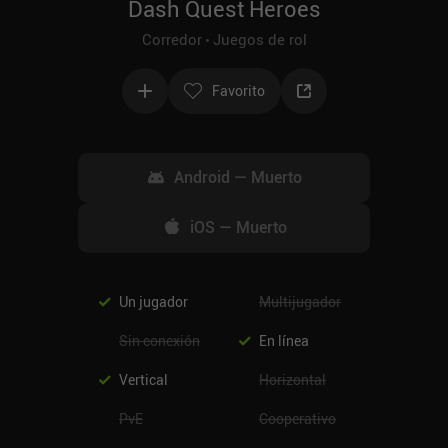
Dash Quest Heroes
Corredor
Juegos de rol
Favorito
Android
—
Muerto
iOS
—
Muerto
Un jugador
Multijugador
Sin conexión
En línea
Vertical
Horizontal
PvE
Cooperativo