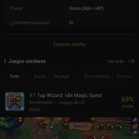
Precio
Gratis (Ads + iAP)
¿Contiene anuncios?
Sí
Expandir detalles
Juegos similares
Ver todo
Todo
Gratis
|
De pago
Sin conexión
|
En línea
#
1
Tap Wizard: Idle Magic Quest
69
%
Incremental
Juegos de rol
similar
Gratis