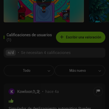
Calificaciones de usuarios
Escribir una valoración
(
1
)
n/d
•
Se necesitan 4 calificaciones
Todo
Más nuevo
K
Kowloon九龙
•
hace 4a
Simulador de deslizamiento automático Puedes