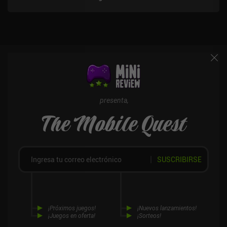
gratificante. Los controles son de primera categoría, algo poco
habitual en un RTS para móviles. Algunos de los únicos
inconvenientes son la falta de variedad de unidades y que el juego
se hace un poco repetitivo a veces. Rusted Warfare es un juego
premium que cuesta 1,99 $ en Android y 2,99 $ en iOS, sin
anuncios ni iAP adicionales. También hay una versión demo
gratuita en Android. Es un juego imprescindible para los
aficionados a los juegos de estrategia y, por ese precio, es una
ganga.
presenta,
The Mobile Quest
SUSCRIBIRSE
¡Próximos juegos!
¡Nuevos lanzamientos!
¡Juegos en oferta!
¡Sorteos!