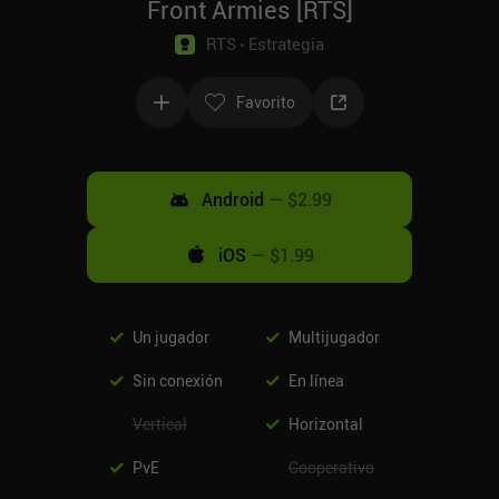
Front Armies [RTS]
RTS
Estrategia
Favorito
Android
—
$2.99
iOS
—
$1.99
Un jugador
Multijugador
Sin conexión
En línea
Vertical
Horizontal
PvE
Cooperativo