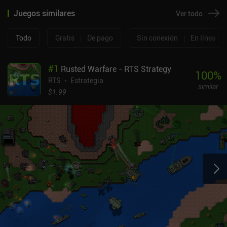
Juegos similares
Ver todo
Todo
Gratis
|
De pago
Sin conexión
|
En línea
#
1
Rusted Warfare - RTS Strategy
100
%
RTS
Estrategia
similar
$1.99