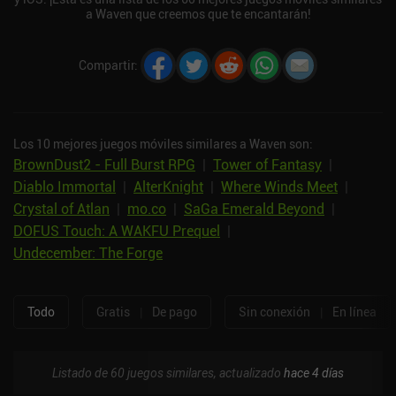
a Waven que creemos que te encantarán!
Compartir
:
Los 10 mejores juegos móviles similares a Waven son:
BrownDust2 - Full Burst RPG
|
Tower of Fantasy
|
Diablo Immortal
|
AlterKnight
|
Where Winds Meet
|
Crystal of Atlan
|
mo.co
|
SaGa Emerald Beyond
|
DOFUS Touch: A WAKFU Prequel
|
Undecember: The Forge
Todo
Gratis
|
De pago
Sin conexión
|
En línea
Listado de 60 juegos similares, actualizado
hace 4 días