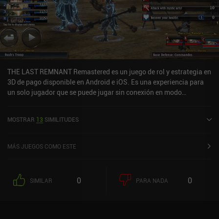
THE LAST REMNANT Remastered es un juego de rol y estrategia en
3D de pago disponible en Android e iOS. Es una experiencia para
un solo jugador que se puede jugar sin conexión en modo
horizontal. THE LAST REMNANT Remastered se lanzó en
diciembre de 2019 y tiene una valoración actual de 4,1 sobre 5,0 en
MOSTRAR
13
SIMILITUDES
Google Play.
MÁS JUEGOS COMO ESTE
0
0
SIMILAR
PARA NADA