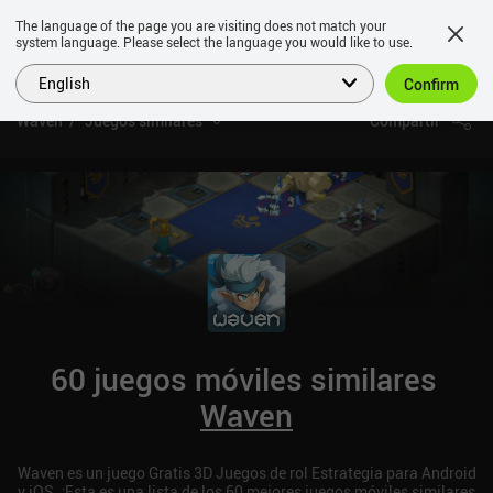
The language of the page you are visiting does not match your
system language. Please select the language you would like to use.
English
Confirm
Waven
Juegos similares
Compartir
60 juegos móviles similares
Waven
Waven es un juego Gratis 3D Juegos de rol Estrategia para Android
y iOS. ¡Esta es una lista de los 60 mejores juegos móviles similares