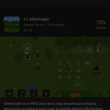
algo que hacer. También cuenta con un gran buscador de partidas,
compatibilidad con mandos, navegación automática que sólo se
activa en las zonas que ya hemos explorado por completo y una
#
4
AlterKnight
cantidad ingente de equipo que se puede mejorar de varias formas.
78
%
El mayor inconveniente (y es grave) es la fuerte monetización.
Juegos de rol
Estrategia
similar
Hasta que llegues al nivel de paragón, la monetización no te
$0.99
afectará mucho si te limitas al contenido PvE. Pero después de
eso, el juego, por desgracia, se ralentiza significativamente.Diablo
Immortal se monetiza a través de un pase de batalla estacional y
iAPs utilizados para adquirir más fácilmente gemas legendarias
que proporcionan enormes aumentos de estadísticas. Las gemas
legendarias menos raras pueden obtenerse con relativa facilidad a
través del juego, mientras que las más raras son casi imposibles
de conseguir sin pagar una cantidad ridícula de dinero. Esto da a
los jugadores de pago una ventaja innegable. La experiencia PvE
free-to-play a corto plazo es genial. De hecho, es la mejor que he
tenido en un RPG de acción moderno para móviles. Pero si
persigues el mejor equipo, esperas ganar todos los niveles de
parangón o participar en PvP al final del juego, lo pasarás mal. Te
sugiero que te alejes por completo de la monetización y el PvP. La
AlterKnight es un RPG único de la vieja escuela que utiliza la
forma de disfrutar del juego es como una experiencia PvE a corto
generación procedural para crear un mundo abierto infinito lleno