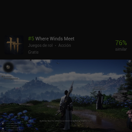
jugador organiza una partida a la que otro jugador se une a través
de una red local o una conexión Bluetooth. Esta característica
funciona muy bien y hace que la exploración y el combate sean
mucho más divertidos. AlterKnight es un juego premium de 1,99 $
sin anuncios ni iAP. Aunque el juego vale su precio sólo por la
experiencia multijugador, el infinito modo para un jugador lo
#
5
Where Winds Meet
convierte en una recomendación fácil para los fans de los RPG de
76
%
Juegos de rol
Acción
la vieja escuela.
similar
Gratis