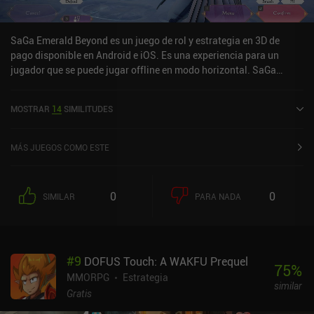
SaGa Emerald Beyond es un juego de rol y estrategia en 3D de
pago disponible en Android e iOS. Es una experiencia para un
jugador que se puede jugar offline en modo horizontal. SaGa
Emerald Beyond se lanzó en abril de 2024 y tiene una valoración
actual de 4,1 sobre 5,0 en Google Play y de 2,9 sobre 5,0 en la App
MOSTRAR
14
SIMILITUDES
Store de iOS.
MÁS JUEGOS COMO ESTE
0
0
SIMILAR
PARA NADA
#
9
DOFUS Touch: A WAKFU Prequel
75
%
MMORPG
Estrategia
similar
Gratis