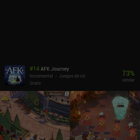
premium del juego, que también ganamos jugando. Por suerte, un
sistema de piedad garantiza un personaje de máxima rareza en un
número determinado de tiradas. Por desgracia, el juego se ha visto
plagado de problemas que van desde una mala optimización a una
mala reescritura de la historia, pasando por una localización
deficiente, fallos de seguridad y mucho más. El único aspecto
positivo es que el desarrollador parece haber resuelto la mayoría
de estos problemas. En general, Wuthering Waves es una
alternativa convincente a Genshin Impact, siendo el sistema de
combate su principal diferenciador. Así que si estabas buscando
#
14
AFK Journey
una alternativa, ésta es bastante buena. Al jugar, no me sentí ni
73
%
Incremental
Juegos de rol
abrumado ni desilusionado, supongo que simplemente...
similar
"abrumado". Wuthering Waves se monetiza a través de iAPs para
Gratis
conseguir más dinero premium para gacha y un pase de
temporada. Yo me lo he pasado muy bien jugando gratis y no he
encontrado ningún muro de pago en mis más de 20 horas de juego.
Sugiero alejarse de los iAP.