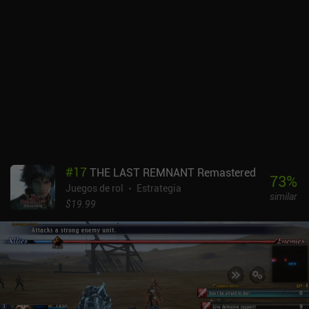
de nivel a nuestros personajes utilizando objetos que les otorgan
distintas cantidades de experiencia, e incluso podemos
ascenderlos utilizando objetos repartidos por el mapa. El principal
problema del juego es que es muy exigente para la mayoría de los
teléfonos y puede provocar grandes subidas de temperatura, lo
que puede ser perjudicial para nuestros dispositivos con el tiempo.
El sistema de nivelación también se ralentiza rápidamente más
adelante en el juego, haciendo que la jugabilidad sea más grindy. A
pesar de ser un juego casi enteramente para un jugador, también
requiere una conexión constante para jugar, lo que puede irritar a
algunos jugadores. Genshin Impact se monetiza principalmente
mediante la venta de Diamantes a través de iAPs, que pueden
#
17
THE LAST REMNANT Remastered
convertirse en "Primogemas" para comprar Deseos y Energía, esta
73
%
Juegos de rol
Estrategia
última necesaria para obtener recompensas en ciertas mazmorras.
similar
Dado que el drop-rate de los objetos de alto nivel de los Deseos es
$19.99
muy bajo, esto supone una gran ventaja para los jugadores de
pago. Sin embargo, la monetización puede ignorarse un poco por
ahora, ya que el juego aún no cuenta con un sistema PvP.