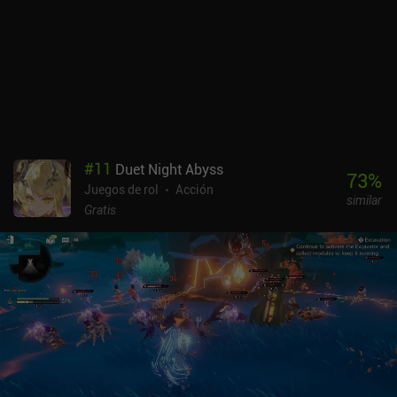
se monetiza a través de un pase de temporada, e iAPs para
cosméticos, ciertos recursos, mascotas que recogen nuestro botín,
y otras características de conveniencia. La mascota cuesta 10
dólares al mes, mientras que otras mejoras de conveniencia son de
una sola vez, como el espacio de inventario que podemos gastar
hasta 75 dólares para aumentar de forma permanente. Gracias a
la casa de subastas de jugador a jugador, también se puede ganar
y gastar dinero comprando y vendiendo el mejor equipo del juego,
lo cual es bueno y malo a la vez.Los jugadores de pago tendrán sin
#
11
Duet Night Abyss
duda una experiencia más cómoda y un acceso más fácil a los
73
%
Juegos de rol
Acción
mejores objetos mediante el pago por ganar, pero yo sigo
similar
disfrutando del juego como jugador libre. Por ahora no parece
Gratis
haber ningún muro de pago, aunque esto podría cambiar en el
futuro.Si te gustan los RPG de acción, es posible que disfrutes con
la campaña de misiones y las incursiones cooperativas de
Undecember. Pero te recomiendo que te mantengas alejado de la
monetización y dejes de jugar si el juego se vuelve demasiado
difícil.