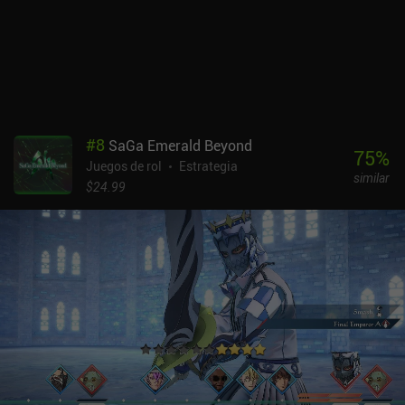
frustrar a los fans más acérrimos de los RPG. El mayor
inconveniente es que la progresión acaba siendo bastante pesada
y que no hay estadísticas específicas para las armas y el equipo.
Los controles táctiles son excelentes, pero no hay compatibilidad
con mandos. mo.co se monetiza a través de iAPs para una moneda
premium y un pase de batalla de pago que se utiliza para obtener
cosméticos que no afectan a la jugabilidad, lo que hace que la
#
8
SaGa Emerald Beyond
monetización sea totalmente justa. Sin embargo, la probabilidad
75
%
Juegos de rol
Estrategia
de conseguir el cosmético de pago que deseas es baja, por lo que
similar
sugiero no gastar en el juego. Es una recomendación fácil para los
$24.99
fans de los RPG cooperativos brillantes y un juego al que me veo
jugando durante mucho tiempo si Supercell no estropea la
monetización. Nota: en el momento de escribir este análisis, el
juego aún requiere invitación de un amigo, pero se espera que eso
cambie pronto.