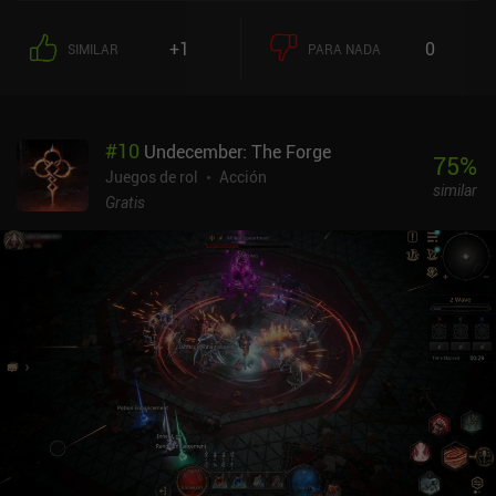
+1
0
SIMILAR
PARA NADA
#
10
Undecember: The Forge
75
%
Juegos de rol
Acción
similar
Gratis