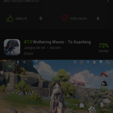
MÁS JUEGOS COMO ESTE
los ataques alienígenas. Y cuando nos aburramos de la historia y
las misiones secundarias, hay un montón de modos de juego,
desde incursiones cooperativas contra jefes hasta combates PvP
0
0
SIMILAR
PARA NADA
en tiempo real e incluso un modo roguelike. Además, cada
personaje que desbloqueamos tiene un conjunto de armas y
habilidades especiales que permiten varios estilos de juego, a
menudo con ataques cuerpo a cuerpo y a distancia. Pero lo mejor
#
13
Wuthering Waves - To Xuanfang
es sin duda la increíble fluidez de movimientos. Correr y saltar
73
%
mientras usas las habilidades del personaje para correr hacia los
Juegos de rol
Acción
similar
enemigos es una sensación fantástica. Además, los controles
Gratis
táctiles son muy personalizables e incluyen soporte para mandos
externos. Los nuevos personajes se desbloquean a través de una
mecánica de gacha relativamente justa con un sistema de
recompensas; pero no esperes conseguir tu personaje preferido
rápidamente. Pero si puedes vivir jugando con lo que tienes, te lo
pasarás en grande. En el PvP casual, todos los personajes y armas
están igualados al 100%, creando un campo de juego totalmente
justo. Pero en el modo PvP de tipo shooter de extracción con las
mejores recompensas, todo esto sí afecta a tu fuerza, añadiendo
algo de pay-to-win. Destiny: Rising se monetiza mediante iAPs
para conseguir gacha, recursos, cosméticos y un pase de batalla.