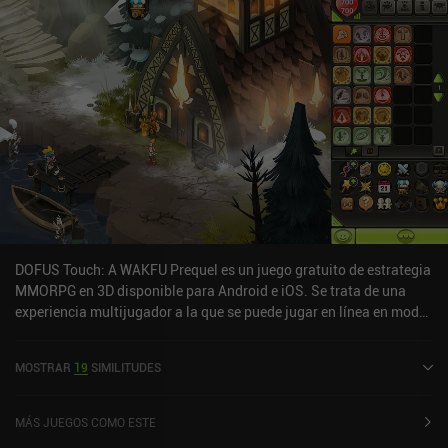
DOFUS Touch: A WAKFU Prequel es un juego gratuito de estrategia
MMORPG en 3D disponible para Android e iOS. Se trata de una
experiencia multijugador a la que se puede jugar en línea en modo
horizontal. Ha recibido 2 valoraciones de los usuarios de la
comunidad MiniReview. DOFUS Touch: A WAKFU Prequel se lanzó
MOSTRAR
19
SIMILITUDES
en septiembre de 2016 y tiene actualmente una puntuación de 3,8
sobre 5,0 en Google Play y de 4,5 sobre 5,0 en la App Store de iOS.
MÁS JUEGOS COMO ESTE