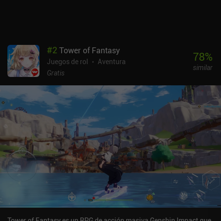
#
2
Tower of Fantasy
78
%
Juegos de rol
Aventura
similar
Gratis
Tower of Fantasy es un RPG de acción masiva Genshin Impact que