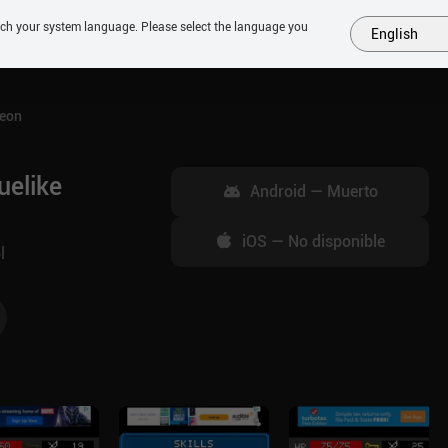
tch your system language. Please select the language you
English
MÁS
PRÓXIMOS
SIMILARES
COLECCIONES
TOP
geon
uelike
Android
—
Muerto
iOS
—
No disponible
l