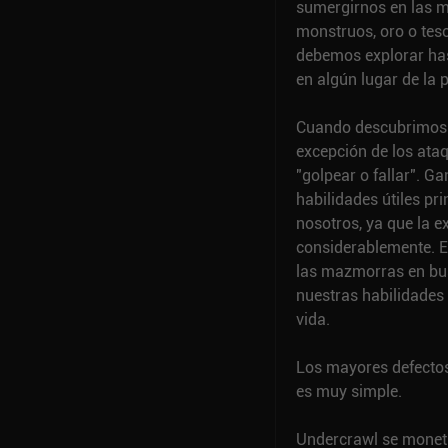
sumergirnos en las m
monstruos, oro o tes
debemos explorar hast
en algún lugar de la p
Cuando descubrimos 
excepción de los ata
"golpear o fallar". G
habilidades útiles p
nosotros, ya que la e
considerablemente. E
las mazmorras en bus
nuestras habilidades 
vida.
Los mayores defectos 
es muy simple.
Undercrawl se moneti