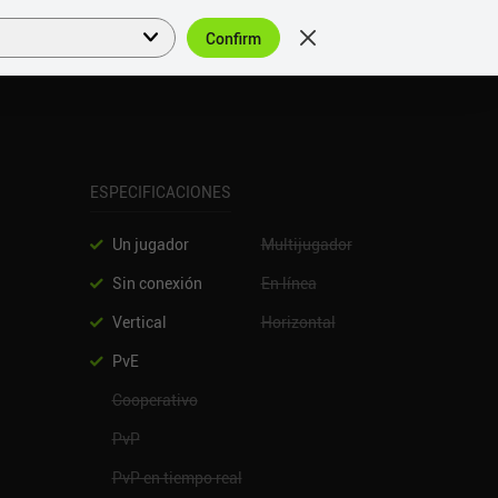
Confirm
Acceder
ES
ESPECIFICACIONES
Un jugador
Multijugador
Sin conexión
En línea
Vertical
Horizontal
PvE
Cooperativo
PvP
PvP en tiempo real