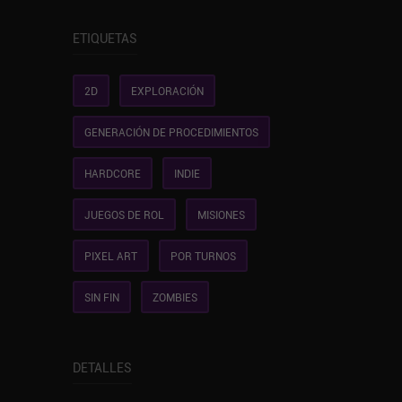
ETIQUETAS
2D
EXPLORACIÓN
GENERACIÓN DE PROCEDIMIENTOS
HARDCORE
INDIE
JUEGOS DE ROL
MISIONES
PIXEL ART
POR TURNOS
SIN FIN
ZOMBIES
DETALLES