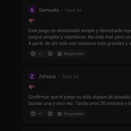
S
SamusAu
•
hace 5a
Este juego es demasiado simple y demasiado repeti
juegos simples y repetitivos. No está mal, pero u
A partir de ahí sólo son números más grandes y s
armas, equipo, nada.
+
1
Responder
Z
Zehnpai
•
hace 5a
Confirmar que el juego es sólo ataque de actuali
bucear una y otra vez. Tarda unos 
+
1
Responder