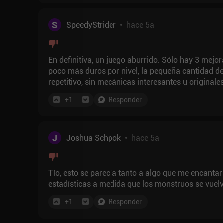
S
SpeedyStrider
•
hace 5a
En definitiva, un juego aburrido. Sólo hay 3 mejor
poco más duros por nivel, la pequeña cantidad de
repetitivo, sin mecánicas interesantes u originale
del juego. ¿He mencionado que es repetitivo? No 
+
1
Responder
En mi sincera opinión, diría que es un juego bast
J
Joshua Schpok
•
hace 5a
Tío, esto se parecía tanto a algo que me encantarí
estadísticas a medida que los monstruos se vuel
+
1
Responder