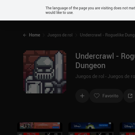
Android
The language of the page you are visiting does not ma
would like to use.
iOS
Home
Juegos de rol
Undercrawl - Roguelike Dun
Undercrawl - Rog
Dungeon
Juegos de rol
Juegos de ro
Favorito