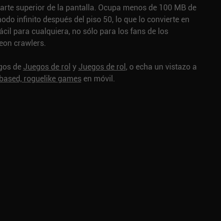
parte superior de la pantalla. Ocupa menos de 100 MB de
odo infinito después del piso 50, lo que lo convierte en
il para cualquiera, no sólo para los fans de los
eon crawlers.
egos de
Juegos de rol
y
Juegos de rol
, o echa un vistazo a
n-based, roguelike games
en móvil.