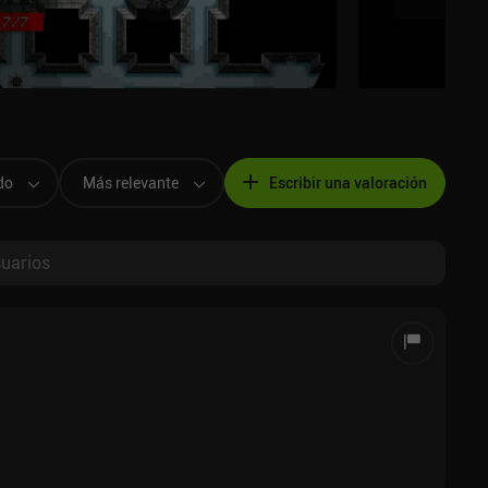
do
Más relevante
Escribir una valoración
suarios