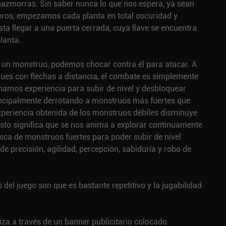
azmorras. Sin saber nunca lo que nos espera, ya sean
oros, empezamos cada planta en total oscuridad y
a llegar a una puerta cerrada, cuya llave se encuentra
lanta.
un monstruo, podemos chocar contra él para atacar. A
ques con flechas a distancia, el combate es simplemente
anamos experiencia para subir de nivel y desbloquear
rincipalmente derrotando a monstruos más fuertes que
xperiencia obtenida de los monstruos débiles disminuye
sto significa que se nos anima a explorar continuamente
ca de monstruos fuertes para poder subir de nivel
de precisión, agilidad, percepción, sabiduría y robo de
del juego son que es bastante repetitivo y la jugabilidad
za a través de un banner publicitario colocado