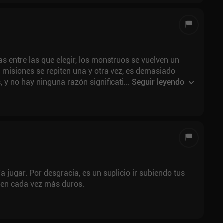
as entre las que elegir, los monstruos se vuelven un
 misiones se repiten una y otra vez, es demasiado
s, y no hay ninguna razón significativa para disfrutar
...
Seguir leyendo
aguanté ni unos minutos antes de querer desinstalarlo.
ante malo.
a jugar. Por desgracia, es un suplicio ir subiendo tus
ven cada vez más duros.