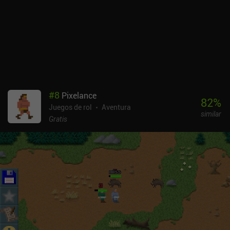
#
8
Pixelance
82
%
Juegos de rol
Aventura
similar
Gratis