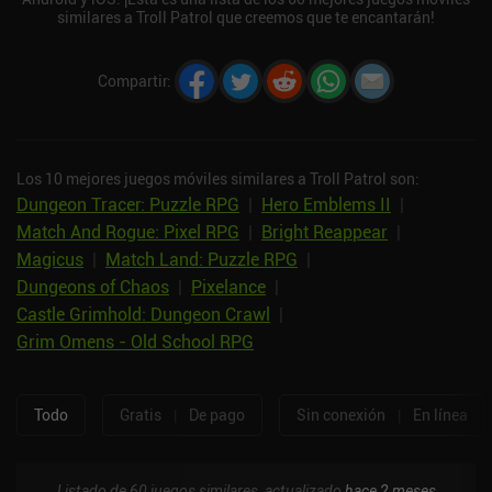
similares a Troll Patrol que creemos que te encantarán!
Compartir
:
Los 10 mejores juegos móviles similares a Troll Patrol son:
Dungeon Tracer: Puzzle RPG
|
Hero Emblems II
|
Match And Rogue: Pixel RPG
|
Bright Reappear
|
Magicus
|
Match Land: Puzzle RPG
|
Dungeons of Chaos
|
Pixelance
|
Castle Grimhold: Dungeon Crawl
|
Grim Omens - Old School RPG
Todo
Gratis
|
De pago
Sin conexión
|
En línea
Listado de 60 juegos similares, actualizado
hace 2 meses