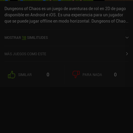
no lo has hecho.
Dungeons of Chaos es un juego de aventuras de rol en 2D de pago
disponible en Android e iOS. Es una experiencia para un jugador
que se puede jugar offline en modo horizontal. Dungeons of Chaos
se lanzó en mayo de 2016 y tiene una valoración actual de 4,7
sobre 5,0 en Google Play y de 4,9 sobre 5,0 en la App Store de iOS.
MOSTRAR
10
SIMILITUDES
MÁS JUEGOS COMO ESTE
0
0
SIMILAR
PARA NADA