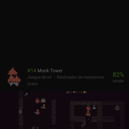
suerte, el botón de guardado es práctico y nos permite recargar
fácilmente la partida antes de perder una batalla. Gracias a su arte
de píxeles de la vieja escuela, el juego está lleno de encanto
nostálgico, y también me gustan mucho las animaciones de
batalla. La interfaz de usuario, aunque algo poco intuitiva para
quienes no hayan jugado a los primeros dungeon crawlers en PC,
acaba siendo bastante satisfactoria una vez que te acostumbras a
ella. El juego sigue teniendo fallos y aún podría pulirse un poco.
Sin embargo, se nota claramente la pasión que le ha puesto su
desarrollador en solitario, que lleva más de 15 años trabajando en
él. En general, es un juego extraordinario, y se ha convertido
#
14
Monk Tower
rápidamente en uno de mis juegos favoritos para móvil.
82
%
Juegos de rol
Rastreador de mazmorras
Mysterious Castle es un juego premium de 9,99 € sin anuncios ni
similar
compras adicionales dentro de la aplicación.
Gratis