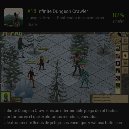
mezcla de influencias en muchos aspectos. Por un lado, el juego
#
18
Infinite Dungeon Crawler
cuenta con sprites generados por la IA, y una función de auto-
82
%
batalla y auto-búsqueda para que apenas tengas que hacer nada
Juegos de rol
Rastreador de mazmorras
similar
manualmente. También hay anuncios forzados, aunque se nos
Gratis
muestra una cuenta atrás hasta el siguiente anuncio, y nunca
interrumpen la jugabilidad, ya que sólo aparecen cuando salimos
de un menú. Por otro lado, la exploración, la artesanía y el
combate se desarrollan de forma muy parecida a la mayoría de los
RPG en primera persona por turnos, aunque sólo podemos
movernos hacia delante y hacia atrás. Es una extraña mezcla de lo
viejo y lo nuevo. A pesar de los defectos, la naturaleza relajante del
juego me ha parecido bastante agradable. Y aunque la música de
cada zona es simplemente "aceptable", hay muchos sonidos
atmosféricos que ayudan a dar vida al mundo, y especialmente a
Gomori. Hole of Abaddon se monetiza mediante anuncios
forzados, anuncios incentivados y un iAP de 5,99 $ para eliminar
todos los anuncios. En general, vale la pena probarlo para
cualquier fan de los RPG de la vieja escuela.
Infinite Dungeon Crawler es un interminable juego de rol táctico
por turnos en el que exploramos mundos generados
aleatoriamente llenos de peligrosos enemigos y valioso botín con
un grupo de aventureros. Al crear nuestro primer personaje,