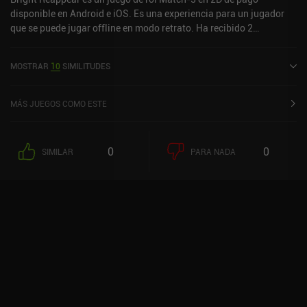
largo plazo.
disponible en Android e iOS. Es una experiencia para un jugador
que se puede jugar offline en modo retrato. Ha recibido 2
valoraciones de usuarios de la comunidad MiniReview. Bright
Reappear se lanzó en junio de 2023 y tiene una valoración actual
MOSTRAR
10
SIMILITUDES
de 4 sobre 5,0 en Google Play y de 3,9 sobre 5,0 en la App Store de
iOS.
MÁS JUEGOS COMO ESTE
0
0
SIMILAR
PARA NADA