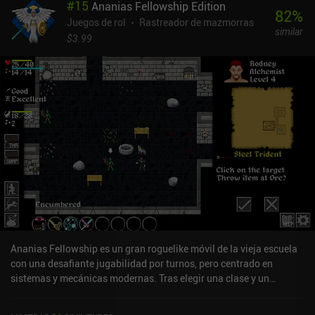
#
15
Ananias Fellowship Edition
recibimos un impacto. Una vez que la durabilidad llega a cero, el
82
%
arma se rompe, obligándonos a buscar una nueva. Por suerte, al
Juegos de rol
Rastreador de mazmorras
similar
cambiar de arma no se pierde un turno, así que siempre podemos
$3.99
elegir la adecuada para cada situación. Aunque me ha gustado el
ingenioso diseño del juego, creo que su equilibrio podría
mejorarse. Por mucho que nos esforcemos, las probabilidades casi
siempre están en nuestra contra. De hecho, después de jugar más
de 20 partidas, seguía sin poder llegar al último piso. Me
molestaron especialmente los enemigos a distancia, que huían
constantemente mientras disparaban desde lejos. A pesar de los
inconvenientes, Monk Tower ofrece una experiencia agradable que
rinde un gran homenaje a los clásicos del género. Y gracias a su
formato en bocados, se puede jugar en pequeñas rachas cada vez
que se disponga de un par de minutos. Ah, y Monk Tower es
completamente gratis, sin anuncios ni iAPs.
Ananias Fellowship es un gran roguelike móvil de la vieja escuela
con una desafiante jugabilidad por turnos, pero centrado en
sistemas y mecánicas modernas. Tras elegir una clase y un
compañero, comenzamos nuestro viaje por una mazmorra para
encontrar un anillo legendario. Estos pisos de la mazmorra están