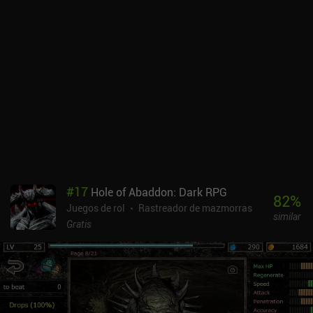
Lo que hace que Buriedbornes 2 sea divertido es que todo lo
anterior influye en gran medida en nuestro recorrido, y encontrar
sinergias beneficiosas entre los diferentes factores es bastante
gratificante. Se trata de un juego basado en el azar en el mejor de
los casos, o en el peor, y una partida fantástica puede acabar
fácilmente con un enemigo fuerte que no encaje con nuestra
estrategia actual. Por desgracia, desbloquear razas, trabajos,
orígenes, contratos y prácticamente todo lo demás está ligado a
los "gremios". Y las habilidades tienen usos limitados. Unirse a un
sindicato cuesta mucho oro, y sólo después podemos completar
misiones para ganar créditos sindicales y desbloquear las
recompensas asociadas. En el juego anterior, éstas podían
comprarse simplemente con oro. Buriedbornes2 se monetiza
#
17
Hole of Abaddon: Dark RPG
mediante anuncios incentivados e iAPs para conseguir oro extra.
82
%
Juegos de rol
Rastreador de mazmorras
Nada de esto es necesario para disfrutar de una gran experiencia.
similar
Es un gran juego con una jugabilidad desafiante, siempre que no te
Gratis
importe el caos de perder debido al RNG.