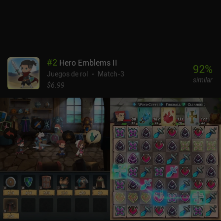
visualmente y de distinguir unos de otros. Aunque la interfaz es, en
su mayor parte, sencilla, es fácil deseleccionar accidentalmente
secciones de una gran cadena, sobre todo al volver sobre sí
misma. Dungeon Tracer es un juego premium de 2,99 $ sin iAP.
Para los aficionados al género de los RPG de puzles, las novedades
no cargadas de excesiva monetización son escasas. Dungeon
#
2
Hero Emblems II
Tracer, con su bucle sencillo pero gratificante y sus largas carreras,
92
%
Juegos de rol
Match-3
bien merece tu tiempo.
similar
$6.99