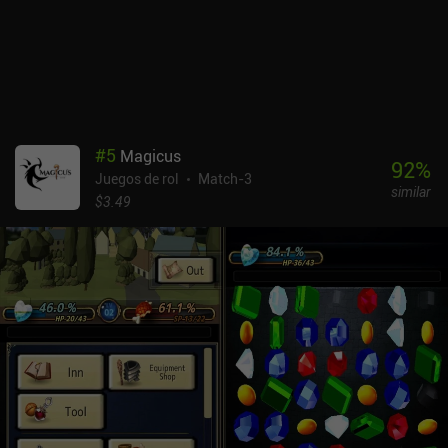
#
5
Magicus
92
%
Juegos de rol
Match-3
similar
$3.49