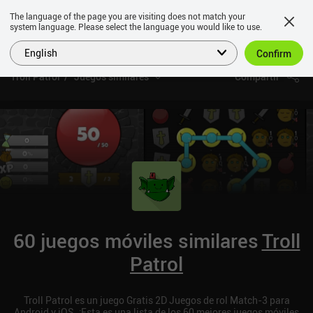
The language of the page you are visiting does not match your
system language. Please select the language you would like to use.
English
Confirm
Troll Patrol
Juegos similares
Compartir
60 juegos móviles similares
Troll
Patrol
Troll Patrol es un juego Gratis 2D Juegos de rol Match-3 para
Android y iOS. ¡Esta es una lista de los 60 mejores juegos móviles