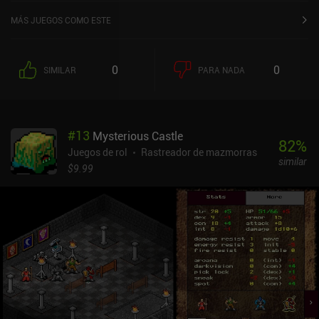
MÁS JUEGOS COMO ESTE
0
0
SIMILAR
PARA NADA
#
13
Mysterious Castle
82
%
Juegos de rol
Rastreador de mazmorras
similar
$9.99