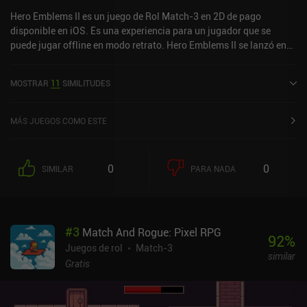
Hero Emblems II es un juego de Rol Match-3 en 2D de pago
disponible en iOS. Es una experiencia para un jugador que se
puede jugar offline en modo retrato. Hero Emblems II se lanzó en
junio de 2022 y tiene una valoración actual de 4,3 sobre 5,0 en iOS
App Store.
MOSTRAR
11
SIMILITUDES
MÁS JUEGOS COMO ESTE
0
0
SIMILAR
PARA NADA
#
3
Match And Rogue: Pixel RPG
92
%
Juegos de rol
Match-3
similar
Gratis