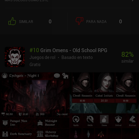
0
0
SIMILAR
PARA NADA
#
10
Grim Omens - Old School RPG
82
%
Juegos de rol
Basado en texto
similar
Gratis