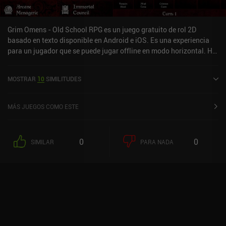
Grim Omens - Old School RPG es un juego gratuito de rol 2D
basado en texto disponible en Android e iOS. Es una experiencia
para un jugador que se puede jugar offline en modo horizontal. Ha
recibido 2 valoraciones de usuarios de la comunidad MiniReview.
Grim Omens - Old School RPG se lanzó en septiembre de 2024 y
MOSTRAR
10
SIMILITUDES
tiene una valoración actual de 4,6 sobre 5,0 en Google Play y de 4,9
sobre 5,0 en la App Store de iOS.
MÁS JUEGOS COMO ESTE
0
0
SIMILAR
PARA NADA