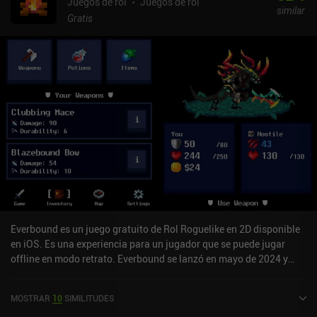
reducir para crear una experiencia más relajada centrada en la
Juegos de rol
Juegos de rol
similar
narración, que es la parte más destacada del juego. La
Gratis
personalización de los personajes es increíblemente detallada, con
montones de trasfondos únicos entre los que elegir y más de 50
ventajas que hacen que cada uno se sienta y juegue de forma
diferente. Además, cada clase cuenta con varios conjuntos de
habilidades que pueden combinarse para explorar distintos estilos
de juego. Si a esto le añadimos un detallado sistema de
equipamiento y artesanía con opciones para encantar y mejorar el
equipo, nos encontramos ante una sólida experiencia RPG. A pesar
de su enorme escala, el combate se hace bastante repetitivo con el
tiempo, ya que tenemos que luchar en múltiples batallas
aleatorias para ganar unos pocos puntos de experiencia. Esta
pesada molienda resta diversión a la historia. Grim Tides - Old
School RPG se monetiza mediante banners publicitarios que se
pueden eliminar a través de un iAP de 5,99 $, y un par de opciones
Everbound es un juego gratuito de Rol Roguelike en 2D disponible
de donación para conseguir algo de oro y algunos objetos. Si te
en iOS. Es una experiencia para un jugador que se puede jugar
gustan las aventuras RPG basadas en texto, no hay duda.
offline en modo retrato. Everbound se lanzó en mayo de 2024 y
tiene una valoración actual de 4,7 sobre 5,0 en iOS App Store.
MOSTRAR
10
SIMILITUDES