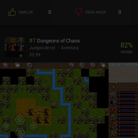
añade una divertida capa táctica adicional a la
jugabilidad.Obtenemos oro, fragmentos de héroe y enemigos
0
0
SIMILAR
PARA NADA
capturados al ganar un nivel, estos últimos se utilizan entre
partidas para abrir tiendas que generan oro con el tiempo. El oro,
por su parte, se gasta en mejorar a nuestros héroes cuando hemos
reunido suficientes fragmentos de héroe. Cuando un héroe sube de
#
7
Dungeons of Chaos
nivel, su fuerza aumenta, lo que significa que infligiremos más
82
%
daño al emparejar las fichas de ese héroe.El simpático estilo pixel
Juegos de rol
Aventura
similar
art está bien ejecutado, y las geniales animaciones y los cuidados
$5.99
efectos hacen que el juego parezca pulido. Sin embargo, la
dificultad aumenta con relativa rapidez, y al final tendremos que
volver a niveles anteriores para conseguir recompensas extra o
pagar dinero real para avanzar más rápido. Match Land se
monetiza a través de iAPs para una moneda premium que se usa
para comprar más oro, cofres de fragmentos de héroe y la energía
que se usa para entrar en los niveles. Los anuncios incentivados
también nos permiten conseguir energía extra cuando se ha
agotado. La monetización está bien, pero limita la duración de
nuestras sesiones de juego. En última instancia, aunque no se ha
actualizado desde 2018, Match Land es muy divertido hasta que
los grind-walls golpean, momento en el que sugeriría simplemente
pasar al siguiente juego. Creo que merece la pena probarlo si aún