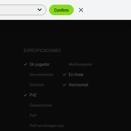
Confirm
Acceder
ES
ESPECIFICACIONES
Un jugador
Multijugador
Sin conexión
En línea
Vertical
Horizontal
PvE
Cooperativo
PvP
PvP en tiempo real