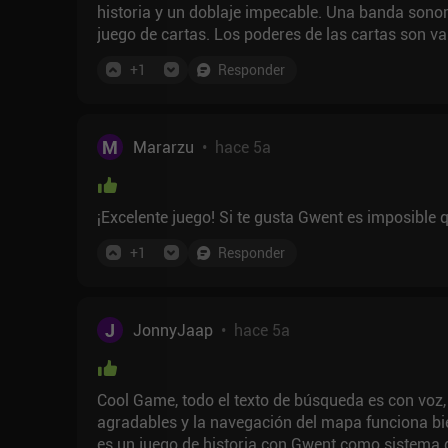
historia y un doblaje impecable. Una banda sonora
juego de cartas. Los poderes de las cartas son var
poderosa. El único inconveniente, en mi opinión, e
+
1
Responder
comienzo un poco tenso, pronto llegas a un nivel
ningún desafío real, aparte de una o dos batallas.
M
Mararzu
•
hace 5a
¡Excelente juego! Si te gusta Gwent es imposible 
+
1
Responder
J
JonnyJaap
•
hace 5a
Cool Game, todo el texto de búsqueda es con voz,
agradables y la navegación del mapa funciona bien
es un juego de historia con Gwent como sistema d