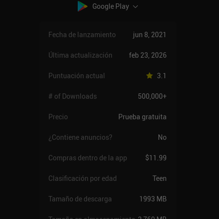
Google Play
Fecha de lanzamiento
jun 8, 2021
Última actualización
feb 23, 2026
Puntuación actual
3.1
# of Downloads
500,000+
Precio
Prueba gratuita
¿Contiene anuncios?
No
Compras dentro de la app
$11.99
Clasificación por edad
Teen
Tamaño de descarga
1993 MB