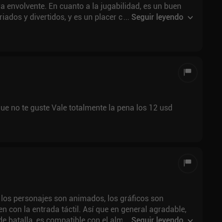
 envolvente. En cuanto a la jugabilidad, es un buen
iados y divertidos, y es un placer construir una baraja
...
Seguir leyendo
s la dificultad poco equilibrada. Después de un
 en el que pasas por encima de tus oponentes sin
 Pero, al menos, ¡sientes que eres superfuerte!
que no te guste Vale totalmente la pena los 12 usd
 los personajes son animados, los gráficos son
 con la entrada táctil. Así que en general agradable,
e batalla, es compatible con el almacenamiento en la
...
Seguir leyendo