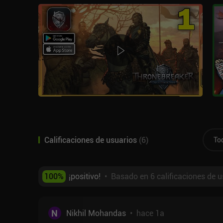
Calificaciones de usuarios
(
6
)
To
100
%
¡positivo!
•
Basado en 6 calificaciones de u
N
Nikhil Mohandas
•
hace 1a