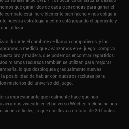
e es similar al de GWENT, es decir, es un sistema basado
tenemos que ganar dos de cada tres rondas para ganar el
de combate está increíblemente bien hecho y nos obliga a
te nuestra estrategia a cómo está jugando el oponente y
que utilizar.
lizan durante el combate se llaman compañeros, y los
pramos a medida que avanzamos en el juego. Comprar
uesta oro y madera, que podemos encontrar repartidos
stos mismos recursos también se utilizan para mejorar
 campaña, lo que desbloquea gradualmente nuevas
 la posibilidad de hablar con nuestros reclutas para
los misterios del universo del juego.
storia impresionante que realmente hace que nos
viéramos viviendo en el universo Witcher. Incluso se nos
iones difíciles, lo que nos lleva a un total de 20 finales