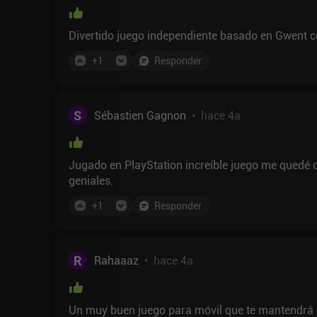
Divertido juego independiente basado en Gwent co
+
1
Responder
S
Sébastien Gagnon
•
hace 4a
Jugado en PlayStation increíble juego me quedé c
geniales.
+
1
Responder
R
Rahaaaz
•
hace 4a
Un muy buen juego para móvil que te mantendrá