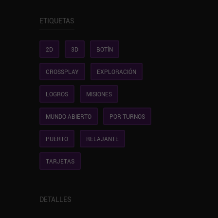
ETIQUETAS
2D
3D
BOTÍN
CROSSPLAY
EXPLORACIÓN
LOGROS
MISIONES
MUNDO ABIERTO
POR TURNOS
PUERTO
RELAJANTE
TARJETAS
DETALLES