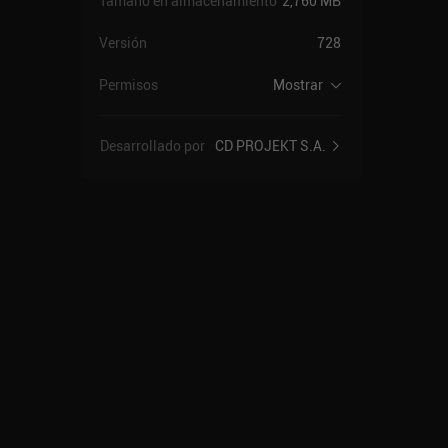
Tamaño en almacenamiento
2,760 MB
Versión
728
Permisos
Mostrar
Desarrollado por
CD PROJEKT S.A.