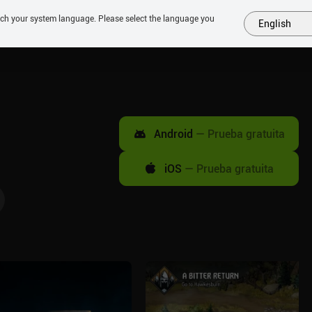
tch your system language. Please select the language you
English
MÁS
PRÓXIMOS
SIMILARES
COLECCIONES
TOP
Android
—
Prueba gratuita
iOS
—
Prueba gratuita