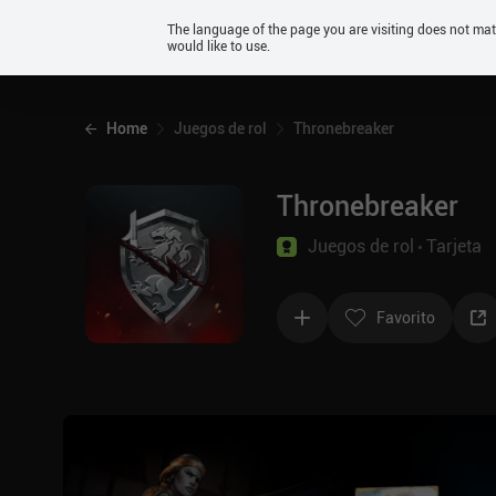
Android
The language of the page you are visiting does not ma
would like to use.
iOS
Home
Juegos de rol
Thronebreaker
Thronebreaker
Juegos de rol
Tarjeta
Favorito