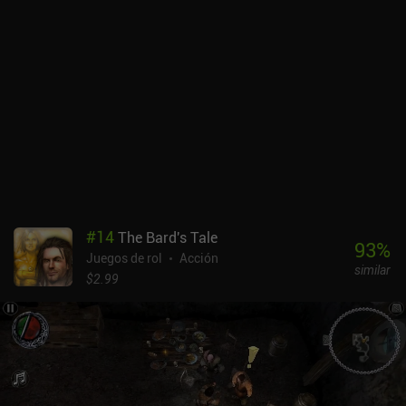
con misiones adicionales, abundancia de PNJ con los que
interactuar, secretos, puzles, artesanía, cocina, pesca, alquimia,
domesticación de monstruos e incluso un juego de cartas
coleccionables. El contenido es enorme y proporciona docenas de
horas de juego interesante.Por un precio inicial de 10 $, se obtiene
un juego completo sin anuncios ni iAPs. Así que, si te consideras
un fan de los RPG complejos y no te desaniman los gráficos
pixelados y los controles algo incómodos, definitivamente
deberías jugar a 9th Dawn III.
#
14
The Bard's Tale
93
%
Juegos de rol
Acción
similar
$2.99