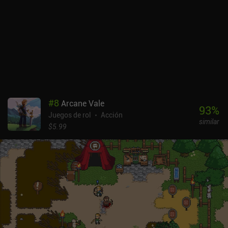
#
8
Arcane Vale
93
%
Juegos de rol
Acción
similar
$5.99