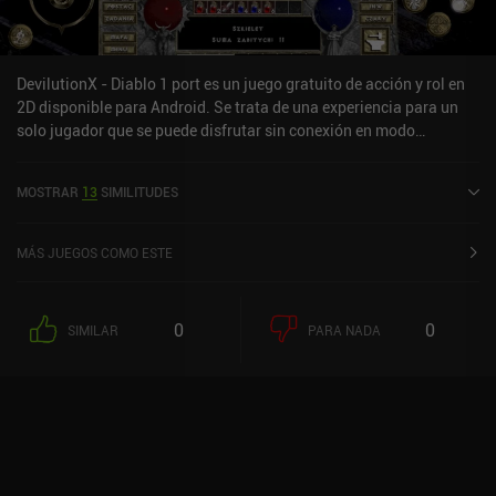
DevilutionX - Diablo 1 port es un juego gratuito de acción y rol en
2D disponible para Android. Se trata de una experiencia para un
solo jugador que se puede disfrutar sin conexión en modo
horizontal. Ha recibido 2 valoraciones de los usuarios de la
comunidad MiniReview. DevilutionX - Diablo 1 port se lanzó en
MOSTRAR
13
SIMILITUDES
marzo de 2020 y tiene actualmente una valoración de 4,1 sobre 5,0
en Google Play.
MÁS JUEGOS COMO ESTE
0
0
SIMILAR
PARA NADA