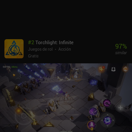
vemos empujados a matar rápido por un considerable
multiplicador de monedas y XP que aumenta si mantenemos
nuestra racha de muertes. Esto crea una experiencia de ritmo
rápido que me ha gustado mucho.El juego se hace un poco
repetitivo, ya que hay relativamente pocas mazmorras y la
progresión gira exclusivamente en torno a las habilidades y el
equipo, pero su experiencia de juego básica sigue siendo
#
2
Torchlight: Infinite
agradable y es perfecta para sesiones de juego cortas. Es un
97
%
Juegos de rol
Acción
comienzo prometedor para un juego en desarrollo activo, y ahora
similar
sólo necesita más contenido, tipos de mazmorras y nuevas
Gratis
armas.Dungeon Valley se monetiza a través de iAPs para oro y
mascotas que aumentan ligeramente la caída de oro y la
regeneración de salud. Dado que el botín procede casi
exclusivamente de los monstruos, los iAP nunca son necesarios y
no entorpecen la experiencia free-to-play.