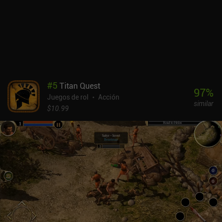
efectos de combate son asombrosos y hay un ciclo completo de
día y noche. Aunque el juego es compatible con mandos externos,
los controles táctiles son suaves y cómodos, y sólo muestran
algunos problemas durante las secuencias de pesca. Aunque el
juego no es tan largo y complejo como otros RPG de mundo
abierto, es una rara joya para móviles que proporciona hasta 15
horas de juego cautivador.Ocenhorn es un juego premium de 7,99
$ en iOS, mientras que la primera isla es free-to-play en Android,
#
5
Titan Quest
con un único iAP de 5,49 $ para desbloquear el resto del contenido.
97
%
Juegos de rol
Acción
El precio es más que justo para un juego tan bien hecho, y si aún
similar
no lo has jugado, dale una oportunidad.
$10.99