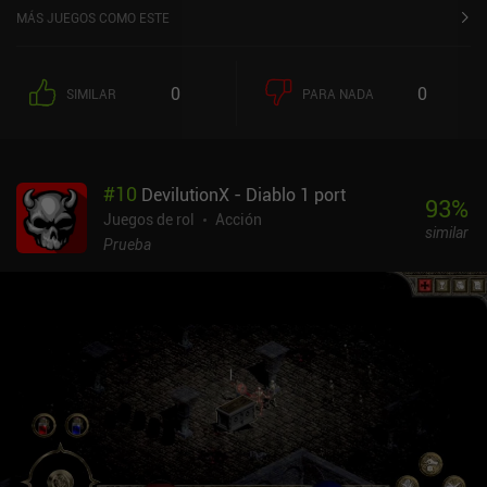
MÁS JUEGOS COMO ESTE
0
0
SIMILAR
PARA NADA
#
10
DevilutionX - Diablo 1 port
93
%
Juegos de rol
Acción
similar
Prueba