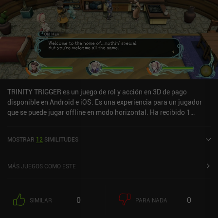
TRINITY TRIGGER es un juego de rol y acción en 3D de pago
disponible en Android e iOS. Es una experiencia para un jugador
que se puede jugar offline en modo horizontal. Ha recibido 1
valoración de usuario de la comunidad MiniReview. TRINITY
TRIGGER se lanzó en abril de 2025 y tiene una valoración actual de
MOSTRAR
12
SIMILITUDES
3,3 sobre 5,0 en iOS App Store.
MÁS JUEGOS COMO ESTE
0
0
SIMILAR
PARA NADA