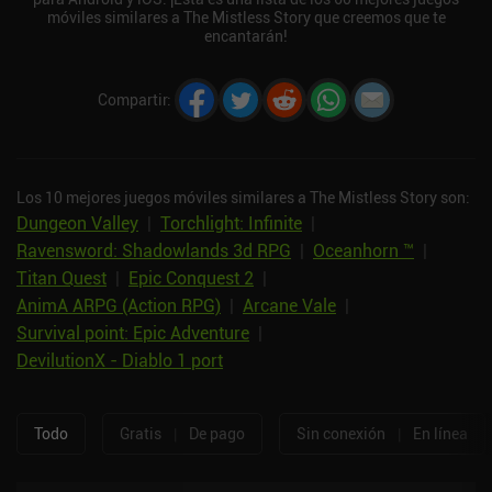
móviles similares a The Mistless Story que creemos que te
encantarán!
Compartir
:
Los 10 mejores juegos móviles similares a The Mistless Story son:
Dungeon Valley
|
Torchlight: Infinite
|
Ravensword: Shadowlands 3d RPG
|
Oceanhorn ™
|
Titan Quest
|
Epic Conquest 2
|
AnimA ARPG (Action RPG)
|
Arcane Vale
|
Survival point: Epic Adventure
|
DevilutionX - Diablo 1 port
Todo
Gratis
|
De pago
Sin conexión
|
En línea