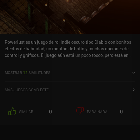
Powerlust es un juego de rol indie oscuro tipo Diablo con bonitos
efectos de habilidad, un montón de botín y muchas opciones de
control y gráficos. El juego aún está un poco tosco, pero está en
fase beta y recibe actualizaciones frecuentes, así que tiene mucho
potencial. Lo más destacable es el sistema de habilidades del
MOSTRAR
12
SIMILITUDES
juego, que nos permite mantener dos habilidades en cualquier
momento (se pueden intercambiar individualmente), utilizando
una habilidad deslizando el dedo hacia arriba en la pantalla, y la
MÁS JUEGOS COMO ESTE
otra deslizando el dedo hacia abajo. Es una mecánica interesante.
¡Por cierto, de momento no hay monetización!
0
0
SIMILAR
PARA NADA