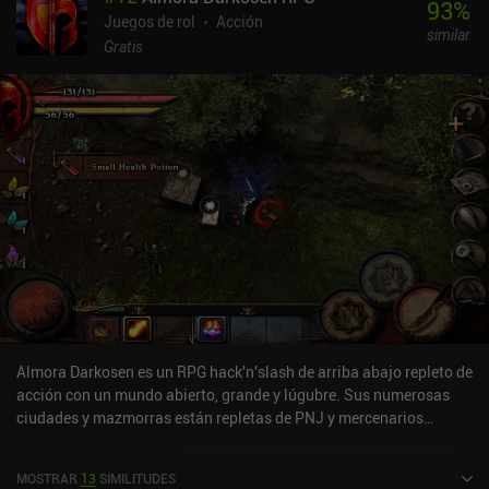
93
%
Juegos de rol
Acción
similar
Gratis
Almora Darkosen es un RPG hack'n'slash de arriba abajo repleto de
acción con un mundo abierto, grande y lúgubre. Sus numerosas
ciudades y mazmorras están repletas de PNJ y mercenarios
contratables, mientras que las zonas salvajes están llenas de
monstruos con los que luchar y tesoros que desenterrar o fabricar.
MOSTRAR
13
SIMILITUDES
El juego consiste en derrotar monstruos y completar misiones para