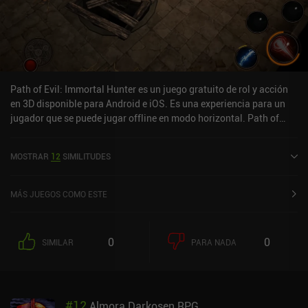
Path of Evil: Immortal Hunter es un juego gratuito de rol y acción
en 3D disponible para Android e iOS. Es una experiencia para un
jugador que se puede jugar offline en modo horizontal. Path of
Evil: Immortal Hunter se lanzó en junio de 2021 y tiene una
valoración actual de 4,2 sobre 5,0 en Google Play.
MOSTRAR
12
SIMILITUDES
MÁS JUEGOS COMO ESTE
0
0
SIMILAR
PARA NADA
#
12
Almora Darkosen RPG