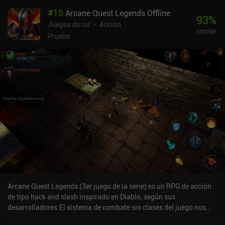
cuenta con bellos paisajes, modelos 3D de gran calidad para su
#
15
Arcane Quest Legends Offline
época, música agradable, canciones divertidísimas, diálogos
93
%
totalmente locutados y una divertida voz de narrador, que
Juegos de rol
Acción
similar
comentaba nuestros progresos a lo largo del juego y a menudo
Prueba
entablaba conversaciones humorísticas con el propio Bardo,
rompiendo de hecho la cuarta pared. Bard's Tale es un juego
premium con iAPs opcionales para desbloquear rápidamente
contenido extra, que de otro modo estaría disponible
gratuitamente después de jugarlo, y para mejorar las estadísticas
de los personajes, algo que no es necesario para superar el juego.
Está claro que este juego ya tiene sus años, pero si quieres jugar a
un RPG de calidad en el móvil, no dejes de echarle un vistazo.
Arcane Quest Legends (3er juego de la serie) es un RPG de acción
de tipo hack and slash inspirado en Diablo, según sus
desarrolladores.El sistema de combate sin clases del juego nos
permite mejorar nuestros puntos de estadísticas y habilidades, y