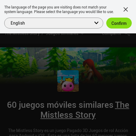
The language of the page you are visiting does not match your
system language. Please select the language you would like to use.
English
Confirm
The Mistless Story
Juegos similares
Compartir
60 juegos móviles similares
The
Mistless Story
The Mistless Story es un juego Pagado 3D Juegos de rol Acción
para Android y iOS. ¡Esta es una lista de los 60 mejores juegos