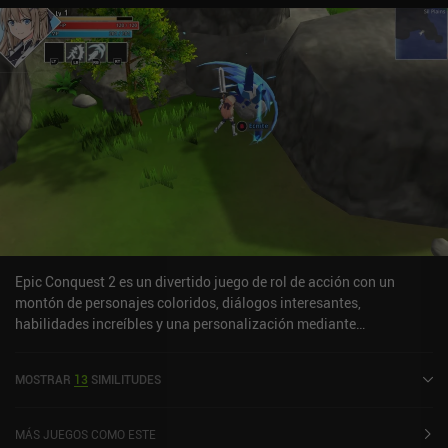
Epic Conquest 2 es un divertido juego de rol de acción con un
montón de personajes coloridos, diálogos interesantes,
habilidades increíbles y una personalización mediante
estadísticas, todo ello inspirado en el anime y los juegos de rol de
la vieja escuela. Comenzamos nuestro viaje en la capital, donde se
MOSTRAR
13
SIMILITUDES
nos presenta brevemente a un grupo de caballeros y a nuestro
personaje inicial, Claris. Tenemos libertad para explorar la mayor
parte de la ciudad y, al más puro estilo RPG, hacernos con
MÁS JUEGOS COMO ESTE