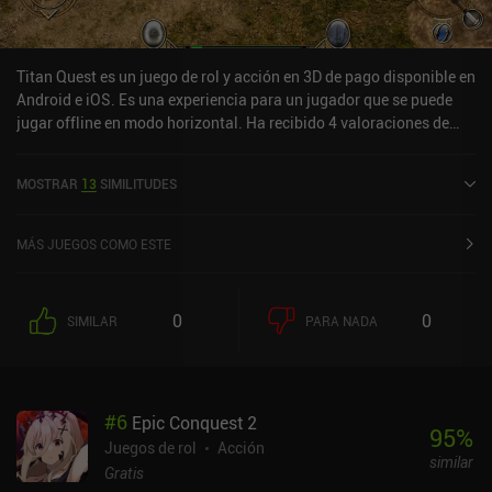
Titan Quest es un juego de rol y acción en 3D de pago disponible en
Android e iOS. Es una experiencia para un jugador que se puede
jugar offline en modo horizontal. Ha recibido 4 valoraciones de
usuarios de la comunidad MiniReview. Titan Quest se lanzó en
julio de 2016 y tiene una valoración actual de 3,7 sobre 5,0 en
MOSTRAR
13
SIMILITUDES
Google Play y de 4,4 sobre 5,0 en la App Store de iOS.
MÁS JUEGOS COMO ESTE
0
0
SIMILAR
PARA NADA
#
6
Epic Conquest 2
95
%
Juegos de rol
Acción
similar
Gratis