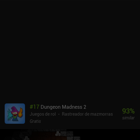
buscamos lo suficiente.Como en cualquier roguelike, todo el
equipo se pierde al morir, lo que nos obliga a volver a empezar
desde la primera planta de la mazmorra. La progresión
permanente se consigue entre muertes fabricando bebidas que
aumentan las estadísticas a partir de objetos recogidos en
combate, desbloqueando nuevas habilidades o comprando nuevos
héroes.Otherworld Legends se monetiza a través de anuncios
incentivados e iAPs para mejorar armas, cartas de resurrección y
desbloquear nuevos personajes, ninguno de los cuales es
necesario para disfrutar del juego.Con sus múltiples opciones de
control, gran estilo artístico y divertido combate basado en la
lucha, Otherworld Legends es un juego imprescindible para
cualquier fan de los RPG roguelike de acción.
#
17
Dungeon Madness 2
93
%
Juegos de rol
Rastreador de mazmorras
similar
Gratis