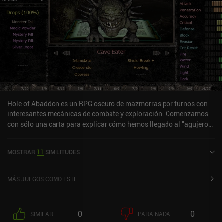
Hole of Abaddon es un RPG oscuro de mazmorras por turnos con
interesantes mecánicas de combate y exploración. Comenzamos
con sólo una carta para explicar cómo hemos llegado al "agujero
de Abaddon" en la isla de "Dump". Por suerte, una simpática
criatura llamada Gomori nos guía por el juego, compra el botín que
MOSTRAR
11
SIMILITUDES
no necesitamos y vende todo tipo de cosas útiles, como libros y
objetos que introducen nuevas mecánicas de juego. El juego en sí
gira en torno a la exploración de una mazmorra para encontrar
MÁS JUEGOS COMO ESTE
recursos y luchar contra monstruos para conseguir XP, botín e
ingredientes de artesanía. Pero curiosamente, la progresión es
algo diferente a la de la mayoría de los RPG, ya que sólo ganamos
0
0
SIMILAR
PARA NADA
puntos de habilidad en ciertos niveles que también requieren más