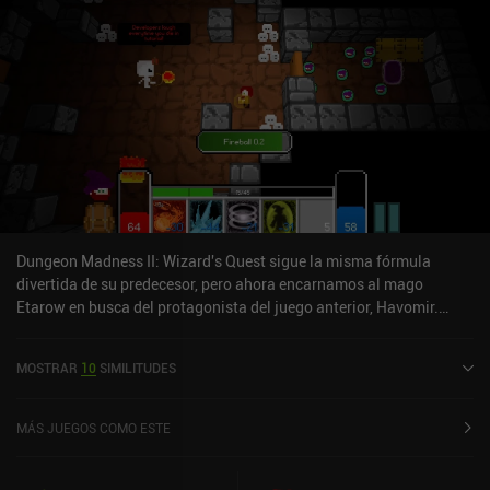
Dungeon Madness II: Wizard's Quest sigue la misma fórmula
divertida de su predecesor, pero ahora encarnamos al mago
Etarow en busca del protagonista del juego anterior, Havomir.
Aunque el brillante estilo pixel art sigue siendo el mismo, Dungeon
Madness II nos permite relajarnos y participar en nuevos
MOSTRAR
10
SIMILITUDES
minijuegos y elementos de juego ociosos teletransportándonos a
nuestra base si nos cansamos de tanto lanzar y lanzar nuestros
nuevos hechizos.Al igual que en su predecesor, investigamos y
MÁS JUEGOS COMO ESTE
fabricamos objetos en un caldero, pero para hacerlo ahora
necesitamos cristales que se obtienen a duras penas con el juego y