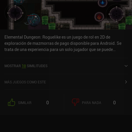
para los que prefieran una experiencia de juego más relajada que
la que ofrece el original.
Elemental Dungeon: Roguelike es un juego de rol en 2D de
exploración de mazmorras de pago disponible para Android. Se
trata de una experiencia para un solo jugador que se puede
disfrutar sin conexión en modo horizontal. Elemental Dungeon:
Roguelike salió a la venta en abril de 2025 y cuenta actualmente
MOSTRAR
10
SIMILITUDES
con una valoración de 4,3 sobre 5,0 en Google Play.
MÁS JUEGOS COMO ESTE
0
0
SIMILAR
PARA NADA