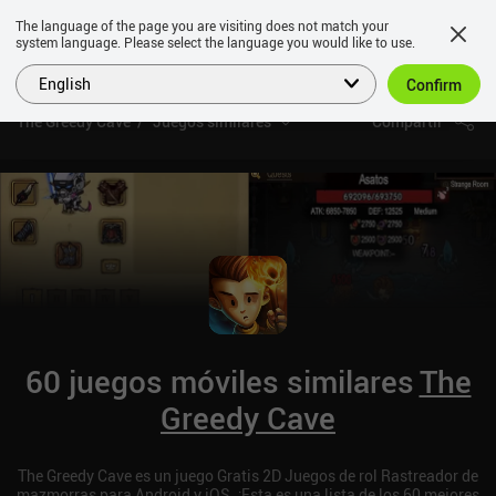
The language of the page you are visiting does not match your
system language. Please select the language you would like to use.
English
Confirm
The Greedy Cave
Juegos similares
Compartir
60 juegos móviles similares
The
Greedy Cave
The Greedy Cave es un juego Gratis 2D Juegos de rol Rastreador de
mazmorras para Android y iOS. ¡Esta es una lista de los 60 mejores