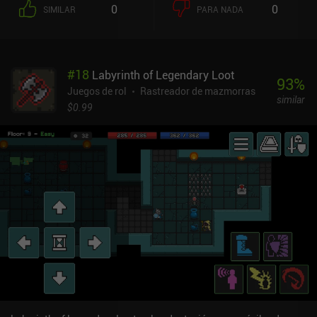
las recompensas de inicio de sesión, y el tiempo de fabricación
0
0
SIMILAR
PARA NADA
también ha aumentado considerablemente. Desgraciadamente,
aunque se nos anima a explorar mazmorras mientras esperamos,
la artesanía parece ahora un sistema de energía innecesario. El
juego ocioso consiste en aventureros que contratamos para que
#
18
Labyrinth of Legendary Loot
exploren automáticamente y encuentren objetos por nosotros.Los
93
%
controles táctiles han mejorado, pero el mismo ángulo de cámara
Juegos de rol
Rastreador de mazmorras
similar
torpe del predecesor hace que el movimiento hacia el Sur sea
$0.99
peligroso, ya que no podemos ver lo que hay al Sur. Los fans del
primer juego lo agradecerán, pero a los nuevos jugadores les
puede echar para atrás.Dungeon Madness II: Wizard's Quest solía
tener iAPs, pero ahora es gratuito sin anuncios ni iAPs. Aunque
esto significa que ya no se pueden comprar cristales, el "sistema
de energía" que usaba cristales para fabricar objetos y reducir el
tiempo de fabricación no se ha eliminado, lo que convierte esa
parte del juego en una experiencia extraña.