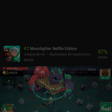
cada monstruo puede fusionarse con otro para obtener los rasgos
de ambas criaturas, los artefactos y hechizos pueden personalizar
aún más a nuestros monstruos, e incluso las clases de personajes
pueden cambiarse a voluntad. Además, los controles y la forma en
que se muestran los monstruos pueden modificarse a través de los
ajustes, lo que permite una calidad de vida muy poco común en el
género. Siralim Ultimate es un juego premium de 9,99 $ disponible
tanto para móviles como para PC. Con soporte para mandos,
guardado en la nube multiplataforma, juego offline completo y sin
#
2
Moonlighter Netflix Edition
iAPs, podrás disfrutar de la infinita diversidad que ofrece este
97
%
Juegos de rol
Rastreador de mazmorras
juego juegues a la versión que juegues.
similar
Netflix