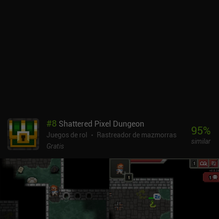
charlar con otro aventurero en el camino, ayudar a un extraño
desconocido que se nos acerca, etc. Grim Quest se monetiza a
través de anuncios poco frecuentes que pueden eliminarse por
completo por 5,99 dólares. Hay iAPs adicionales que dan acceso a
packs de objetos especiales y aumentan nuestro oro, aunque no
son necesarios para jugar y disfrutar del juego. Si eres un fan de
los RPG de la vieja escuela, definitivamente deberías echarle un
vistazo a Grim Quest.
#
8
Shattered Pixel Dungeon
95
%
Juegos de rol
Rastreador de mazmorras
similar
Gratis