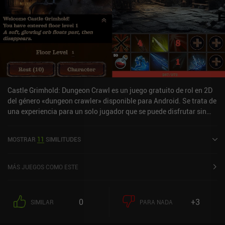
Castle Grimhold: Dungeon Crawl es un juego gratuito de rol en 2D
del género «dungeon crawler» disponible para Android. Se trata de
una experiencia para un solo jugador que se puede disfrutar sin
conexión en modo vertical. Castle Grimhold: Dungeon Crawl se
lanzó en mayo de 2024 y cuenta actualmente con una valoración
MOSTRAR
11
SIMILITUDES
de 4,5 sobre 5,0 en Google Play.
MÁS JUEGOS COMO ESTE
0
+3
SIMILAR
PARA NADA