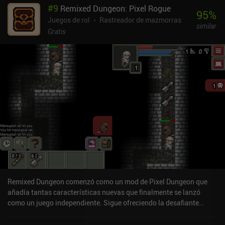
#
9
Remixed Dungeon: Pixel Rogue
superar. En última instancia, esto significa que morirás mucho, y
95
%
como la muerte del personaje es permanente, la experiencia de
Juegos de rol
Rastreador de mazmorras
similar
juego se vuelve tensa y emocionante a la vez, con una
Gratis
planificación cuidadosa que se ve recompensada y una
improvisación desesperada que a veces salva el día.Shattered
Pixel Dungeon es un RPG roguelike divertido y de calidad que es
completamente free-to-play, sin anuncios ni iAPs aparte de las
donaciones. El juego hace un gran trabajo a la hora de explicar sus
sistemas de juego, lo que lo hace relativamente fácil de jugar para
principiantes, y se diferencia lo suficiente del original como para
merecer una partida incluso para los veteranos de Pixel Dungeon.
Remixed Dungeon comenzó como un mod de Pixel Dungeon que
añadía tantas características nuevas que finalmente se lanzó
como un juego independiente. Sigue ofreciendo la desafiante
jugabilidad RPG del original, pero con un montón de nuevas
características y atractivas experiencias.El juego principal nos