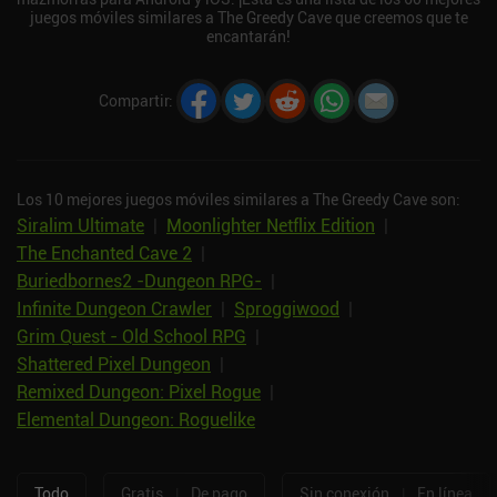
juegos móviles similares a The Greedy Cave que creemos que te
encantarán!
Compartir
:
Los 10 mejores juegos móviles similares a The Greedy Cave son:
Siralim Ultimate
|
Moonlighter Netflix Edition
|
The Enchanted Cave 2
|
Buriedbornes2 -Dungeon RPG-
|
Infinite Dungeon Crawler
|
Sproggiwood
|
Grim Quest - Old School RPG
|
Shattered Pixel Dungeon
|
Remixed Dungeon: Pixel Rogue
|
Elemental Dungeon: Roguelike
Todo
Gratis
|
De pago
Sin conexión
|
En línea