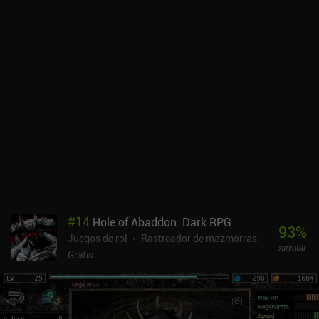
sobrevivo a esta sala llena de enemigos recibiendo la menor
cantidad de daño posible?". La supervivencia también depende en
gran medida del uso de objetos. Y, por suerte, se nos anima a
usarlos en lugar de guardarlos por dos razones. En primer lugar,
hay muchos objetos en cada planta, como pociones, armas,
armaduras y pergaminos. Y en segundo lugar, el espacio de
nuestro inventario es muy limitado. En Ananias no existe la
mecánica de "pasar hambre", y tampoco tenemos que identificar
los objetos antes de poder usarlos, por lo que no tenemos que
preocuparnos por las maldiciones. Sin embargo, nuestra
armadura se degrada con el tiempo, pero incluso esto se puede
desactivar en los ajustes. Ananias Fellowship Edition es un juego
premium que cuesta 3,99 $ en Android y 4,99 $ en iOS. En Android,
también hay una edición gratuita para que puedas probarlo antes
de comprar el juego completo. Merece la pena probarlo si te
#
14
Hole of Abaddon: Dark RPG
gustan los roguelikes clásicos con un toque desenfadado.
93
%
Juegos de rol
Rastreador de mazmorras
similar
Gratis