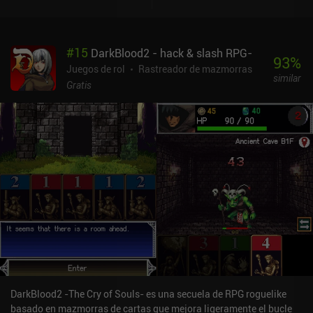
XP para alcanzarlos. Hole of Abaddon combina mecánicas de RPG
modernas y anticuadas, pero por desgracia se resiente de esta
mezcla de influencias en muchos aspectos. Por un lado, el juego
#
15
DarkBlood2 - hack & slash RPG-
cuenta con sprites generados por la IA, y una función de auto-
93
%
batalla y auto-búsqueda para que apenas tengas que hacer nada
Juegos de rol
Rastreador de mazmorras
similar
manualmente. También hay anuncios forzados, aunque se nos
Gratis
muestra una cuenta atrás hasta el siguiente anuncio, y nunca
interrumpen la jugabilidad, ya que sólo aparecen cuando salimos
de un menú. Por otro lado, la exploración, la artesanía y el
combate se desarrollan de forma muy parecida a la mayoría de los
RPG en primera persona por turnos, aunque sólo podemos
movernos hacia delante y hacia atrás. Es una extraña mezcla de lo
viejo y lo nuevo. A pesar de los defectos, la naturaleza relajante del
juego me ha parecido bastante agradable. Y aunque la música de
cada zona es simplemente "aceptable", hay muchos sonidos
atmosféricos que ayudan a dar vida al mundo, y especialmente a
Gomori. Hole of Abaddon se monetiza mediante anuncios
forzados, anuncios incentivados y un iAP de 5,99 $ para eliminar
todos los anuncios. En general, vale la pena probarlo para
cualquier fan de los RPG de la vieja escuela.
DarkBlood2 -The Cry of Souls- es una secuela de RPG roguelike
basado en mazmorras de cartas que mejora ligeramente el bucle