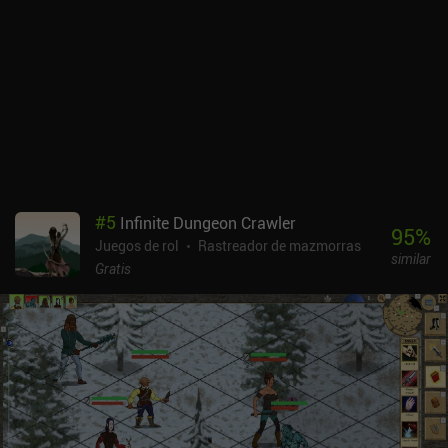
gratificante. Se trata de un juego basado en el azar en el mejor de
los casos, o en el peor, y una partida fantástica puede acabar
fácilmente con un enemigo fuerte que no encaje con nuestra
estrategia actual. Por desgracia, desbloquear razas, trabajos,
orígenes, contratos y prácticamente todo lo demás está ligado a
los "gremios". Y las habilidades tienen usos limitados. Unirse a un
sindicato cuesta mucho oro, y sólo después podemos completar
misiones para ganar créditos sindicales y desbloquear las
recompensas asociadas. En el juego anterior, éstas podían
comprarse simplemente con oro. Buriedbornes2 se monetiza
#
5
Infinite Dungeon Crawler
mediante anuncios incentivados e iAPs para conseguir oro extra.
95
%
Juegos de rol
Rastreador de mazmorras
Nada de esto es necesario para disfrutar de una gran experiencia.
similar
Es un gran juego con una jugabilidad desafiante, siempre que no te
Gratis
importe el caos de perder debido al RNG.